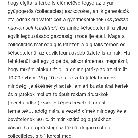
hogy digitális térbe is elérhetővé tegye az olyan
gyűjtögetős (collectibles) eszközöket, amik generációk
óta adnak elhivatott célt a gyermekeinknek (
és persze
) és amire kétségtelenül a világ
nagyon sok felnőttnek
egyik legbusásabb gazdasági modellje épül. Maga a
collectibles már eddig is létezett a digitális térben és
kétségtelenül az egyik legnagyobb üzlete is annak. Ha
feltétlenül kell egy jó példa, akkor érdemes megnézni,
hogy miként alakult át pl. a online játékpiac az elmúlt
10-20 évben. Míg 10 éve a vezető játék brandek
minőségi játékélményt adtak, amiért busás árat kértek
és a játékok mellett felépült reklám árucikkek
(merchandise) csak jelképes bevételi forrást
termeltek… addig mára a vezető címek mindegyike a
bevételének 90+%-át már kizárólag a játékhoz
vásárolható apró kiegészítőkből (ingame shop,
collectibles, stb.) keresi meg.