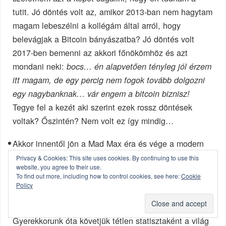
tutit. Jó döntés volt az, amikor 2013-ban nem hagytam
magam lebeszélni a kollégám által arról, hogy
belevágjak a Bitcoin bányászatba? Jó döntés volt
2017-ben bemenni az akkori főnökömhöz és azt
mondani neki:
bocs… én alapvetően tényleg jól érzem
itt magam, de egy percig nem fogok tovább dolgozni
egy nagybanknak… vár engem a bitcoin biznisz!
Tegye fel a kezét aki szerint ezek rossz döntések
voltak? Őszintén? Nem volt ez így mindig…
Akkor innentől jön a Mad Max éra és vége a modern
civilizációnak… és tényleg a Bitcoin a kiút? Úgy
Privacy & Cookies: This site uses cookies. By continuing to use this
website, you agree to their use.
egyébként igen, de korántsem mindenkinek. Olyan
To find out more, including how to control cookies, see here:
Cookie
nincs, hogy valami mindenkinek jó. A világ nem
Policy
igazán így működik.
Gyerekkorunk óta követjük tétlen statisztaként a világ