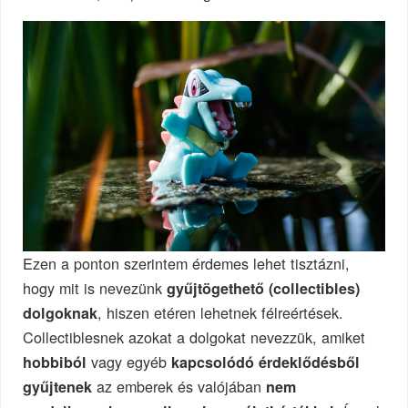
Ezen a ponton szerintem érdemes lehet tisztázni,
hogy mit is nevezünk
gyűjtögethető (collectibles)
, hiszen etéren lehetnek félreértések.
dolgoknak
Collectiblesnek azokat a dolgokat nevezzük, amiket
vagy egyéb
hobbiból
kapcsolódó érdeklődésből
az emberek és valójában
gyűjtenek
nem