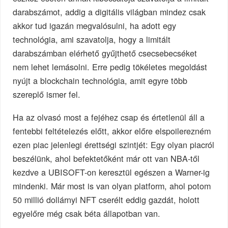
darabszámot, addig a digitális világban mindez csak
akkor tud igazán megvalósulni, ha adott egy
technológia, ami szavatolja, hogy a limitált
darabszámban elérhető gyűjthető csecsebecséket
nem lehet lemásolni. Erre pedig tökéletes megoldást
nyújt a blockchain technológia, amit egyre több
szereplő ismer fel.
Ha az olvasó most a fejéhez csap és értetlenül áll a
fentebbi feltételezés előtt, akkor előre elspoilerezném
ezen piac jelenlegi érettségi szintjét: Egy olyan piacról
beszélünk, ahol befektetőként már ott van NBA-től
kezdve a UBISOFT-on keresztül egészen a Warner-ig
mindenki. Már most is van olyan platform, ahol potom
50 millió dollárnyi NFT cserélt eddig gazdát, holott
egyelőre még csak béta állapotban van.