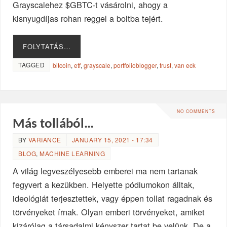
Grayscalehez $GBTC-t vásárolni, ahogy a
kisnyugdíjas rohan reggel a boltba tejért.
FOLYTATÁS…
TAGGED
bitcoin
,
etf
,
grayscale
,
portfolioblogger
,
trust
,
van eck
NO COMMENTS
Más tollából…
BY
VARIANCE
JANUARY 15, 2021 - 17:34
BLOG
,
MACHINE LEARNING
A világ legveszélyesebb emberei ma nem tartanak
fegyvert a kezükben. Helyette pódiumokon álltak,
ideológiát terjesztettek, vagy éppen tollat ragadnak és
törvényeket írnak. Olyan emberi törvényeket, amiket
kizárólag a társadalmi kényszer tartat be velünk. De a