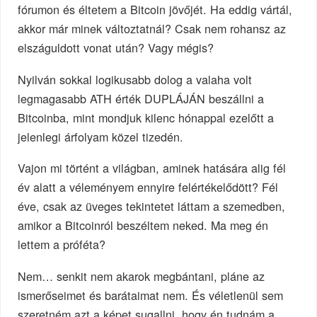
fórumon és éltetem a Bitcoin jövőjét. Ha eddig vártál,
akkor már minek változtatnál? Csak nem rohansz az
elszáguldott vonat után? Vagy mégis?
Nyilván sokkal logikusabb dolog a valaha volt
legmagasabb ATH érték DUPLÁJÁN beszállni a
Bitcoinba, mint mondjuk kilenc hónappal ezelőtt a
jelenlegi árfolyam közel tizedén.
Vajon mi történt a világban, aminek hatására alig fél
év alatt a véleményem ennyire felértékelődött? Fél
éve, csak az üveges tekintetet láttam a szemedben,
amikor a Bitcoinról beszéltem neked. Ma meg én
lettem a próféta?
Nem… senkit nem akarok megbántani, pláne az
ismerőseimet és barátaimat nem. És véletlenül sem
szeretném azt a képet sugallni, hogy én tudnám a