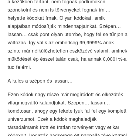
a kezükben tartani, nem fognak pódiumokon
szónokolni és nem is törvényeket fognak írni…
helyette kódokat írnak. Olyan kódokat, amik
alapjaiban módosítják mindennapjainkat. Szépen…
lassan… csak pont olyan ütembe, hogy fel se tűnjön a
változás. Így válik az emberiség 99,9999%-ának
szinte már nélkülözhetetlen eszközévé valami, aminek
működését ép ésszel talán csak, ha annak 0,0001%-a
tud felérni.
A kulcs a szépen és lassan…
Ezen kódok nagy része már megíródott és elkezdték
világmegváltó kalandjukat. Szépen… lassan…
komótosan, ahogy egy fekete lyuk fal fel egy komplett
univerzumot. Ezek a kódok meghaladják
társadalmaink írott és íratlan törvényeit vagy etikai
kódexeit. Irodisták hadserege éjt nappallá téve körmöl