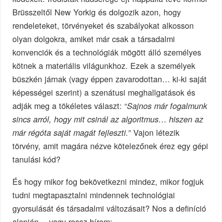
Brüsszeltől New Yorkig és dolgozik azon, hogy
rendeleteket, törvényeket és szabályokat alkosson
olyan dolgokra, amiket már csak a társadalmi
konvenciók és a technológiák mögött álló személyes
kötnek a materiális világunkhoz. Ezek a személyek
büszkén járnak (vagy éppen zavarodottan… ki-ki saját
képességei szerint) a szenátusi meghallgatások és
adják meg a tökéletes választ: “
Sajnos már fogalmunk
sincs arról, hogy mit csinál az algoritmus… hiszen az
” Vajon létezik
már régóta saját magát fejleszti.
törvény, amit magára nézve kötelezőnek érez egy gépi
tanulási kód?
És hogy mikor fog bekövetkezni mindez, mikor fogjuk
tudni megtapasztalni mindennek technológiai
gyorsulását és társadalmi változásait? Nos a definíció
alapján… vagy rossz hírem: