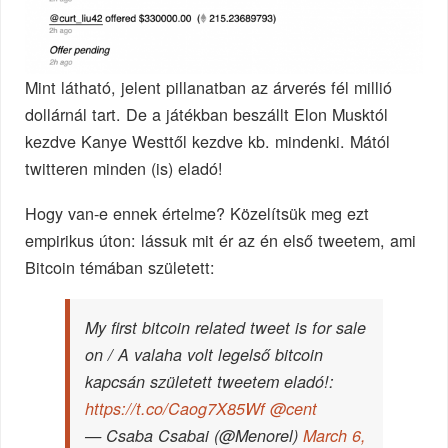
Mint látható, jelent pillanatban az árverés fél millió
dollárnál tart. De a játékban beszállt Elon Musktól
kezdve Kanye Westtől kezdve kb. mindenki. Mától
twitteren minden (is) eladó!
Hogy van-e ennek értelme? Közelítsük meg ezt
empirikus úton: lássuk mit ér az én első tweetem, ami
Bitcoin témában született:
My first bitcoin related tweet is for sale
on / A valaha volt legelső bitcoin
kapcsán született tweetem eladó!:
https://t.co/Caog7X85Wf
@cent
— Csaba Csabai (@Menorel)
March 6,