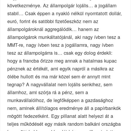
következménye. Az állampolgár lojális… a jogállam
stabil… Csak éppen a nyakló nélkül nyomtatott dollár,
euró, forint és satöbbi fizetőeszköz nem az
állampolgároknál aggregálódik… hanem az
állampolgárok munkáltatójánál, aki nagy ívben tesz a
MMT-re, nagy ívben tesz a jogállamra, nagy ívben
tesz az állampolgárra is… csak egy dolog érdekli:
hogy a francba őrizze meg annak a hatalmas kupac
pénznek az értékét, ami egyik napról a másikra az
ölébe hullott és ma már közel sem ér annyit mint
tegnap? A nagyvállalat nem lojális senkihez, sem
államhoz, ami szórja rá a pénz, sem a
munkavállalóihoz, de legfőképpen a gazdasághoz
nem, aminek állítólagos eredménye áll a papírbankók
mögött fedezetként. Egy pillanat alatt helyezi át a
teljes működését egy másik random balkáni országba