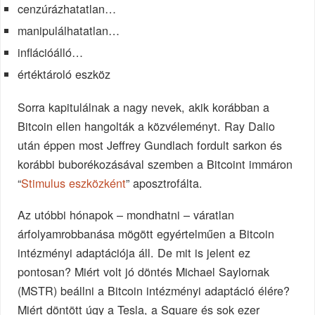
cenzúrázhatatlan…
manipulálhatatlan…
inflációálló…
értéktároló eszköz
Sorra kapitulálnak a nagy nevek, akik korábban a
Bitcoin ellen hangolták a közvéleményt. Ray Dalio
után éppen most Jeffrey Gundlach fordult sarkon és
korábbi buborékozásával szemben a Bitcoint immáron
“
Stimulus eszközként
” aposztrofálta.
Az utóbbi hónapok – mondhatni – váratlan
árfolyamrobbanása mögött egyértelműen a Bitcoin
intézményi adaptációja áll. De mit is jelent ez
pontosan? Miért volt jó döntés Michael Saylornak
(MSTR) beállni a Bitcoin intézményi adaptáció élére?
Miért döntött úgy a Tesla, a Square és sok ezer