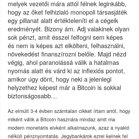
melyek vezetői mára attól félnek leginkább,
hogy az őket felhizlaló monopoli társasjáték
egy pillanat alatt értékteleníti el a cégeik
eredményét. Bizony ám. Adj valakinek olyan
sok pénzt, amit ésszel felfogni sem képes
és nem is képes azt elkölteni, felhasználni,
növekedést finanszírozni belőle. Majd nézd
végig, ahol paranoiássá válik a hatalmas
nyomás alatt és várd ki az inflexiós pontot,
amikor úgy dönt, hogy neki a jelenlegi
helyzethez képest már a Bitcoin is sokkal
biztonságosabb…
Az elmúlt 3-4 évben számtalan cikket írtam arról, hogy
miként válik a Bitcoin hasznára mindaz amit ma
modern monetáris elvként alkalmazunk, azaz a nyakló
nélküli pénznyomtatás. Jegybankárok ezrei kelnek fel