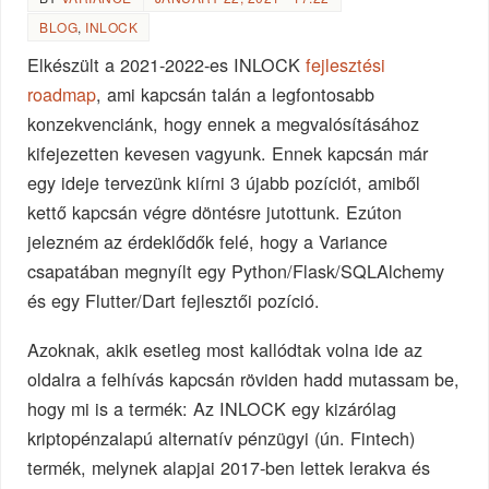
BLOG
,
INLOCK
Elkészült a 2021-2022-es INLOCK
fejlesztési
roadmap
, ami kapcsán talán a legfontosabb
konzekvenciánk, hogy ennek a megvalósításához
kifejezetten kevesen vagyunk. Ennek kapcsán már
egy ideje tervezünk kiírni 3 újabb pozíciót, amiből
kettő kapcsán végre döntésre jutottunk. Ezúton
jelezném az érdeklődők felé, hogy a Variance
csapatában megnyílt egy Python/Flask/SQLAlchemy
és egy Flutter/Dart fejlesztői pozíció.
Azoknak, akik esetleg most kallódtak volna ide az
oldalra a felhívás kapcsán röviden hadd mutassam be,
hogy mi is a termék: Az INLOCK egy kizárólag
kriptopénzalapú alternatív pénzügyi (ún. Fintech)
termék, melynek alapjai 2017-ben lettek lerakva és