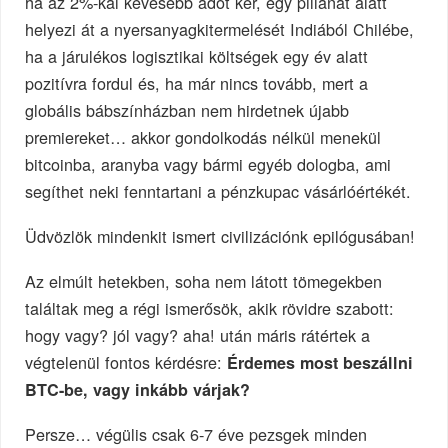
ha az 2%-kal kevesebb adót kér, egy pillanat alatt
helyezi át a nyersanyagkitermelését Indiából Chilébe,
ha a járulékos logisztikai költségek egy év alatt
pozitívra fordul és, ha már nincs tovább, mert a
globális bábszínházban nem hirdetnek újabb
premiereket… akkor gondolkodás nélkül menekül
bitcoinba, aranyba vagy bármi egyéb dologba, ami
segíthet neki fenntartani a pénzkupac vásárlóértékét.
Üdvözlök mindenkit ismert civilizációnk epilógusában!
Az elmúlt hetekben, soha nem látott tömegekben
találtak meg a régi ismerősök, akik rövidre szabott:
hogy vagy? jól vagy? aha! után máris rátértek a
végtelenül fontos kérdésre:
Érdemes most beszállni
BTC-be, vagy inkább várjak?
Persze… végülis csak 6-7 éve pezsgek minden