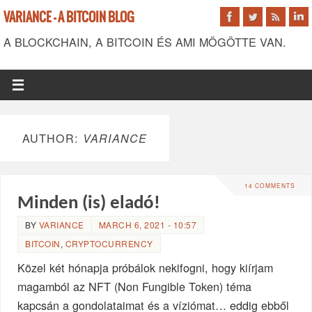
VARIANCE - A BITCOIN BLOG
A BLOCKCHAIN, A BITCOIN ÉS AMI MÖGÖTTE VAN.
AUTHOR:
VARIANCE
14 COMMENTS
Minden (is) eladó!
BY
VARIANCE
MARCH 6, 2021 - 10:57
BITCOIN
,
CRYPTOCURRENCY
Közel két hónapja próbálok nekifogni, hogy kiírjam
magamból az NFT (Non Fungible Token) téma
kapcsán a gondolataimat és a víziómat… eddig ebből