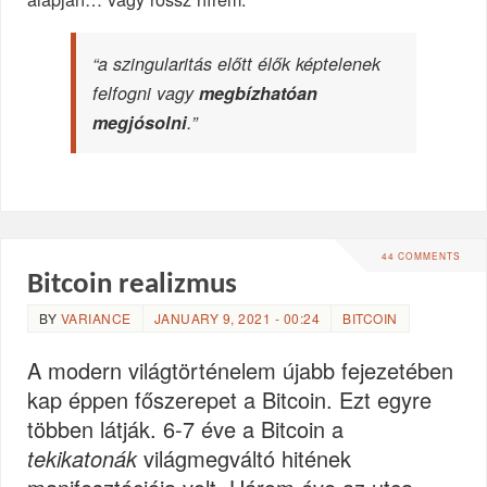
“a szingularitás előtt élők képtelenek
felfogni vagy
megbízhatóan
megjósolni
.”
44 COMMENTS
Bitcoin realizmus
BY
VARIANCE
JANUARY 9, 2021 - 00:24
BITCOIN
A modern világtörténelem újabb fejezetében
kap éppen főszerepet a Bitcoin. Ezt egyre
többen látják. 6-7 éve a Bitcoin a
tekikatonák
világmegváltó hitének