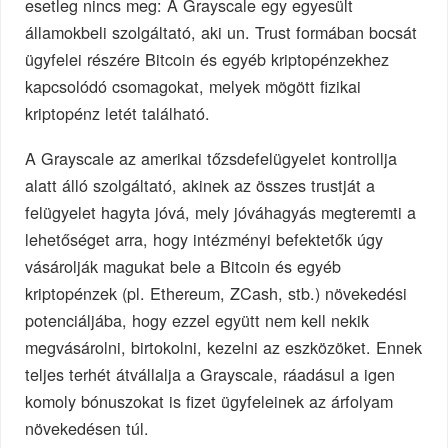
esetleg nincs meg: A Grayscale egy egyesült
államokbeli szolgáltató, aki un. Trust formában bocsát
ügyfelei részére Bitcoin és egyéb kriptopénzekhez
kapcsolódó csomagokat, melyek mögött fizikai
kriptopénz letét található.
A Grayscale az amerikai tőzsdefelügyelet kontrollja
alatt álló szolgáltató, akinek az összes trustját a
felügyelet hagyta jóvá, mely jóváhagyás megteremti a
lehetőséget arra, hogy intézményi befektetők úgy
vásárolják magukat bele a Bitcoin és egyéb
kriptopénzek (pl. Ethereum, ZCash, stb.) növekedési
potenciáljába, hogy ezzel együtt nem kell nekik
megvásárolni, birtokolni, kezelni az eszközöket. Ennek
teljes terhét átvállalja a Grayscale, ráadásul a igen
komoly bónuszokat is fizet ügyfeleinek az árfolyam
növekedésen túl.