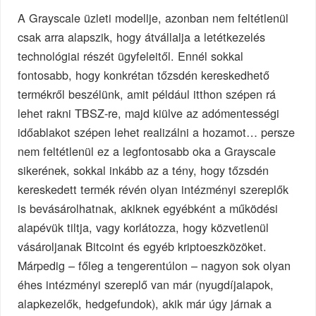
A Grayscale üzleti modellje, azonban nem feltétlenül
csak arra alapszik, hogy átvállalja a letétkezelés
technológiai részét ügyfeleitől. Ennél sokkal
fontosabb, hogy konkrétan tőzsdén kereskedhető
termékről beszélünk, amit például itthon szépen rá
lehet rakni TBSZ-re, majd kiülve az adómentességi
időablakot szépen lehet realizálni a hozamot… persze
nem feltétlenül ez a legfontosabb oka a Grayscale
sikerének, sokkal inkább az a tény, hogy tőzsdén
kereskedett termék révén olyan intézményi szereplők
is bevásárolhatnak, akiknek egyébként a működési
alapévük tiltja, vagy korlátozza, hogy közvetlenül
vásároljanak Bitcoint és egyéb kriptoeszközöket.
Márpedig – főleg a tengerentúlon – nagyon sok olyan
éhes intézményi szereplő van már (nyugdíjalapok,
alapkezelők, hedgefundok), akik már úgy járnak a