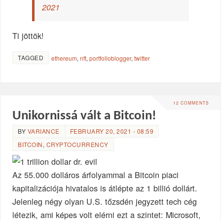
2021
Ti jöttök!
TAGGED
ethereum
,
nft
,
portfolioblogger
,
twitter
12 COMMENTS
Unikornissá vált a Bitcoin!
BY
VARIANCE
FEBRUARY 20, 2021 - 08:59
BITCOIN
,
CRYPTOCURRENCY
Az 55.000 dolláros árfolyammal a Bitcoin piaci
kapitalizációja hivatalos is átlépte az 1 billió dollárt.
Jelenleg négy olyan U.S. tőzsdén jegyzett tech cég
létezik, ami képes volt elérni ezt a szintet: Microsoft,