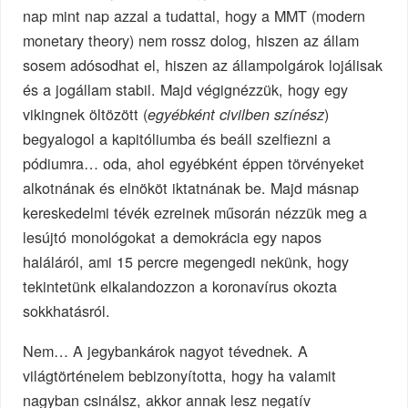
nap mint nap azzal a tudattal, hogy a MMT (modern
monetary theory) nem rossz dolog, hiszen az állam
sosem adósodhat el, hiszen az állampolgárok lojálisak
és a jogállam stabil. Majd végignézzük, hogy egy
vikingnek öltözött (
)
egyébként civilben színész
begyalogol a kapitóliumba és beáll szelfiezni a
pódiumra… oda, ahol egyébként éppen törvényeket
alkotnának és elnököt iktatnának be. Majd másnap
kereskedelmi tévék ezreinek műsorán nézzük meg a
lesújtó monológokat a demokrácia egy napos
haláláról, ami 15 percre megengedi nekünk, hogy
tekintetünk elkalandozzon a koronavírus okozta
sokkhatásról.
Nem… A jegybankárok nagyot tévednek. A
világtörténelem bebizonyította, hogy ha valamit
nagyban csinálsz, akkor annak lesz negatív