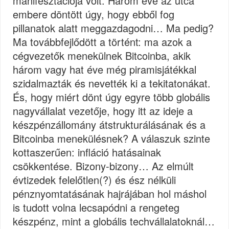
manifesztációja volt. Három éve az utca
embere döntött úgy, hogy ebből fog
pillanatok alatt meggazdagodni… Ma pedig?
Ma továbbfejlődött a történt: ma azok a
cégvezetők menekülnek Bitcoinba, akik
három vagy hat éve még piramisjátékkal
szidalmazták és nevették ki a tekitatonákat.
És, hogy miért dönt úgy egyre több globális
nagyvállalat vezetője, hogy itt az ideje a
készpénzállomány átstrukturálásának és a
Bitcoinba menekülésnek? A válaszuk szinte
kottaszerűen: infláció hatásainak
csökkentése. Bizony-bizony… Az elmúlt
évtizedek felelőtlen(?) és ész nélküli
pénznyomtatásának hajrájában hol máshol
is tudott volna lecsapódni a rengeteg
készpénz, mint a globális techvállalatoknál…