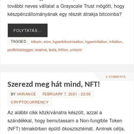
további neves vállalat a Grayscale Trust mögött, hogy
készpénzállományának egy részét átrakja bitcoinba?
FOLYTATÁS…
TAGGED
bitcoin
,
elon
,
hyperbitcoinisation
,
hyperinflation
,
inflation
,
portfolioblogger
,
reserve
,
tesla
,
trillion
,
unicorn
5 COMMENTS
Szerezd meg hát mind, NFT!
BY
VARIANCE
FEBRUARY 7, 2021 - 22:00
CRYPTOCURRENCY
Az alábbi cikk közkívánatra készült, azzal a
szándékkal, hogy bemutassam a Non-fungible Token
(NFT) témakörben épülő ökoszisztémát. Aminek célja,