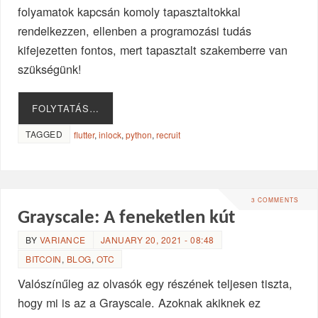
folyamatok kapcsán komoly tapasztaltokkal
rendelkezzen, ellenben a programozási tudás
kifejezetten fontos, mert tapasztalt szakemberre van
szükségünk!
FOLYTATÁS…
TAGGED
flutter
,
inlock
,
python
,
recruit
3 COMMENTS
Grayscale: A feneketlen kút
BY
VARIANCE
JANUARY 20, 2021 - 08:48
BITCOIN
,
BLOG
,
OTC
Valószínűleg az olvasók egy részének teljesen tiszta,
hogy mi is az a Grayscale. Azoknak akiknek ez