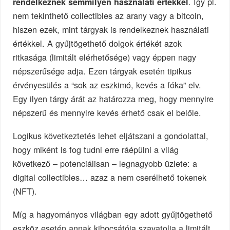
. Így pl.
rendelkeznek semmilyen használati értékkel
nem tekinthető collectibles az arany vagy a bitcoin,
hiszen ezek, mint tárgyak is rendelkeznek használati
értékkel. A gyűjtögethető dolgok értékét azok
ritkasága (limitált elérhetősége) vagy éppen nagy
népszerűsége adja. Ezen tárgyak esetén tipikus
érvényesülés a “sok az eszkimó, kevés a fóka” elv.
Egy ilyen tárgy árát az határozza meg, hogy mennyire
népszerű és mennyire kevés érhető csak el belőle.
Logikus következtetés lehet eljátszani a gondolattal,
hogy miként is fog tudni erre ráépülni a világ
következő – potenciálisan – legnagyobb üzlete: a
digital collectibles… azaz a nem cserélhető tokenek
(NFT).
Míg a hagyományos világban egy adott gyűjtögethető
eszköz esetén annak kibocsátója szavatolja a limitált