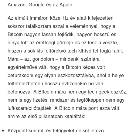
Amazon, Google és az Apple.
Az elmúlt immáron közel tíz év alatt kifejezetten
sokszor találkoztam azzal a véleménnyel, hogy a
Bitcoin nagyon lassan fejlődik, nagyon hosszú és
elnyújtott az érettségi görbéje és ez lesz a veszte,
hiszen a sok kis feltörekvő tech kihívó fel fogja falni.
Mára – azt gondolom – mindenki számára
egyértelművé vált, hogy a Bitcoin képes volt
befurakodni egy olyan eszközosztályba, ahol a helye
feltételezhetően hosszú évtizedekre be van
betonozva. A Bitcoin mára nem egy tech geek eszköz,
nem is egy fizetési rendszer és legfőképpen nem egy
lufi/scam/pilótajáték. A Bitcoin mára pont azzá vált,
amire az első pillanatban kitalálták:
Központi kontroll és felügyelet nélkül létező…