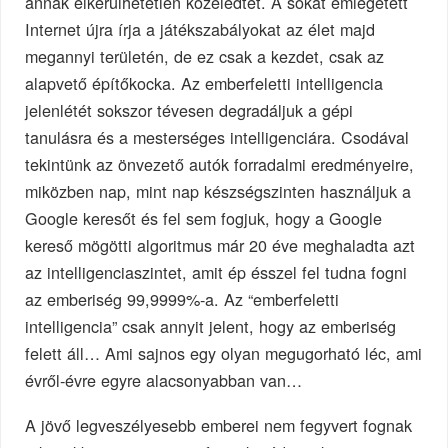
annak elkerülhetetlen közeledtét. A sokat emlegetett
Internet újra írja a játékszabályokat az élet majd
megannyi területén, de ez csak a kezdet, csak az
alapvető építőkocka. Az emberfeletti intelligencia
jelenlétét sokszor tévesen degradáljuk a gépi
tanulásra és a mesterséges intelligenciára. Csodával
tekintünk az önvezető autók forradalmi eredményeire,
miközben nap, mint nap készségszinten használjuk a
Google keresőt és fel sem fogjuk, hogy a Google
kereső mögötti algoritmus már 20 éve meghaladta azt
az intelligenciaszintet, amit ép ésszel fel tudna fogni
az emberiség 99,9999%-a. Az “emberfeletti
intelligencia” csak annyit jelent, hogy az emberiség
felett áll… Ami sajnos egy olyan megugorható léc, ami
évről-évre egyre alacsonyabban van…
A jövő legveszélyesebb emberei nem fegyvert fognak