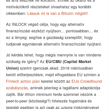
motivációkról részleteket olvashatsz egy korábbi
cikkemben:
Lássuk mi is van a Bitcoin mögött!
Az INLOCK végső célja, hogy egy alternatív
finanszírozási eszközt nyújtson… pontosabban… és
ez a lényeg: segítse a gazdaság szereplőit, hogy
tudjanak egymásnak alternatív finanszírozást nyújtani.
Jó kérdés lehet, hogy mégis mennyire is van minderre
szükség és igény? Az
EU/CMU (Capital Market
szerint igencsak akad. 2018 márciusában
Union)
került előterjesztésre, majd elfogadásra EU szinten a
Fintech action plan
keretei között az
EUs Crowdfound
szabályozás
, aminek jelenleg a tagállami adaptációja
zajlik. Bár itthon minimum ferde szemmel nézünk a
peer-to-peer (közösségi?) hitelezés fogalmára és
legjobb esetben is azt csak az
intézményével
uzsora