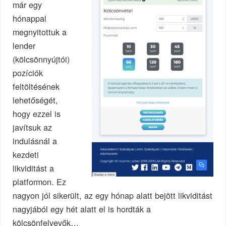
már egy
hónappal
megnyitottuk a
lender
(kölcsönnyújtói)
pozíciók
feltöltésének
lehetőségét,
hogy ezzel is
javítsuk az
indulásnál a
kezdeti
likviditást a
platformon. Ez
nagyon jól sikerült, az egy hónap alatt bejött likviditást
nagyjából egy hét alatt el is hordták a
kölcsönfelvevők…