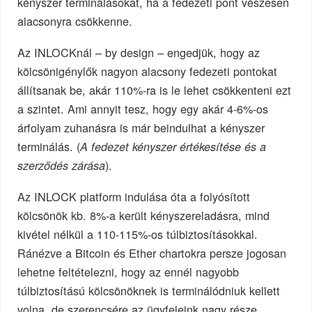
kényszer terminálásokat, ha a fedezeti pont vészesen
alacsonyra csökkenne.
Az INLOCKnál – by design – engedjük, hogy az
kölcsönigénylők nagyon alacsony fedezeti pontokat
állítsanak be, akár 110%-ra is le lehet csökkenteni ezt
a szintet. Ami annyit tesz, hogy egy akár 4-6%-os
árfolyam zuhanásra is már beindulhat a kényszer
terminálás. (
A fedezet kényszer értékesítése és a
).
szerződés zárása
Az INLOCK platform indulása óta a folyósított
kölcsönök kb. 8%-a került kényszereladásra, mind
kivétel nélkül a 110-115%-os túlbiztosításokkal.
Ránézve a Bitcoin és Ether chartokra persze jogosan
lehetne feltételezni, hogy az ennél nagyobb
túlbiztosítású kölcsönöknek is terminálódniuk kellett
volna, de szerencsére az ügyfeleink nagy része