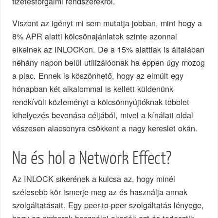
fizetésforgalmi rendszerekről.
Viszont az igényt mi sem mutatja jobban, mint hogy a
8% APR alatti kölcsönajánlatok szinte azonnal
elkelnek az INLOCKon. De a 15% alattiak is általában
néhány napon belül utilizálódnak ha éppen úgy mozog
a piac. Ennek is köszönhető, hogy az elmúlt egy
hónapban két alkalommal is kellett küldenünk
rendkívüli közleményt a kölcsönnyújtóknak többlet
kihelyezés bevonása céljából, mivel a kínálati oldal
vészesen alacsonyra csökkent a nagy kereslet okán.
Na és hol a Network Effect?
Az INLOCK sikerének a kulcsa az, hogy minél
szélesebb kör ismerje meg az és használja annak
szolgáltatásait. Egy peer-to-peer szolgáltatás lényege,