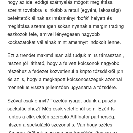
hogy az idei eddigi szárnyalás mögött meglátása
szerint továbbra is inkább a retail (egyéni, lakossági)
befektetők állnak az intézményi ‘böfik’ helyett és
meglátása szerint igen sokan nyitnak a margin trading
eszközök felé, amivel lényegesen nagyobb
kockázatokat vállalnak mint amennyit indokolt lenne.
Ezt a trendet maximálisan alá tudjuk mi is támasztani,
hiszen jól látható, hogy a felvett kölcsönök nagyobb
részéhez a fedezet közvetlenül a kripto tőzsdékről jön
és az is, hogy a megkapott kölcsönösszegek azonnal
mennek is vissza jellemzően ugyanarra a tőzsdére.
Szóval csak ennyi? Tüzelőanyagot adunk a puszta
spekulációhoz? Még csak véletlenül sem. Ezért is
fontos a cikk elején szereplő Altfinator partnerség,
hiszen a spekuláció szezonális. Van hogy széles
tömegek őrülnek meg egy-egy termékért (
legyen az