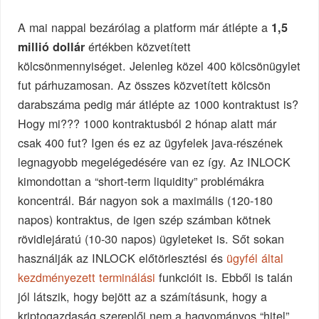
A mai nappal bezárólag a platform már átlépte a
1,5
értékben közvetített
millió dollár
kölcsönmennyiséget. Jelenleg közel 400 kölcsönügylet
fut párhuzamosan. Az összes közvetített kölcsön
darabszáma pedig már átlépte az 1000 kontraktust is?
Hogy mi??? 1000 kontraktusból 2 hónap alatt már
csak 400 fut? Igen és ez az ügyfelek java-részének
legnagyobb megelégedésére van ez így. Az INLOCK
kimondottan a “short-term liquidity” problémákra
koncentrál. Bár nagyon sok a maximális (120-180
napos) kontraktus, de igen szép számban kötnek
rövidlejáratú (10-30 napos) ügyleteket is. Sőt sokan
használják az INLOCK előtörlesztési és
ügyfél által
kezdményezett terminálási
funkcióit is. Ebből is talán
jól látszik, hogy bejött az a számításunk, hogy a
kriptogazdaság szereplői nem a hagyományos “hitel”