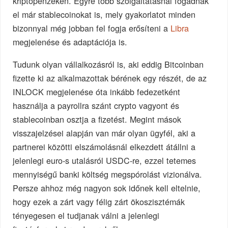
kriptopénzeken. Egyre több szolgáltatásnál fogadnak
el már stablecoinokat is, mely gyakorlatot minden
bizonnyal még jobban fel fogja erősíteni a
Libra
megjelenése és adaptációja is.
Tudunk olyan vállalkozásról is, aki eddig Bitcoinban
fizette ki az alkalmazottak bérének egy részét, de az
INLOCK megjelenése óta inkább fedezetként
használja a payrollra szánt crypto vagyont és
stablecoinban osztja a fizetést. Megint mások
visszajelzései alapján van már olyan ügyfél, aki a
partnerei közötti elszámolásnál elkezdett átállni a
jelenlegi euro-s utalásról USDC-re, ezzel tetemes
mennyiségű banki költség megspórolást vizionálva.
Persze ahhoz még nagyon sok időnek kell eltelnie,
hogy ezek a zárt vagy félig zárt ökoszisztémák
tényegesen el tudjanak válni a jelenlegi