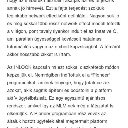
hogy az emberek használni akarják azt és terjesztik
annak jó hírnevét. Ezt a fajta terjedést szoktuk
leginkább network effectként definiálni. Nagyon sok jó
és még sokkal több rossz network effect modell létezik
a világon, pont tavaly ilyenkor indult el az Initative Q,
ami páratlan ügyességgel kovácsolt hatalmas
információs vagyon az emberi kapzsiságból. A témáról
akkor hosszabb cikket is írtam.
Az INLOCK kapcsán mi ezt sokkal diszkrétebb módon
képzeljük el. Nemrégiben indítottuk el a “Pioneer”
programunkat, aminek lényege, hogy jutalmazzuk
azokat, akik segítik építeni és boostolni a platform
aktív ügyfélbázisát. Ez egy egyszintű ajánlásos
rendszer, amivel így az MLM-nek még a látszatát is
elkerüljük. A Pioneer programban rész vevők az
általuk hozott ügyfelek által megtermelt platform