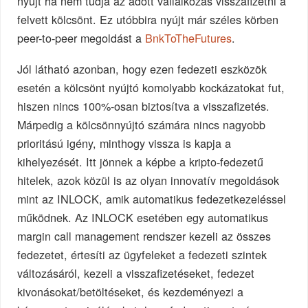
nyújt ha nem tudja az adott vállalkozás visszafizetni a
felvett kölcsönt. Ez utóbbira nyújt már széles körben
peer-to-peer megoldást a
BnkToTheFutures
.
Jól látható azonban, hogy ezen fedezeti eszközök
esetén a kölcsönt nyújtó komolyabb kockázatokat fut,
hiszen nincs 100%-osan biztosítva a visszafizetés.
Márpedig a kölcsönnyújtó számára nincs nagyobb
prioritású igény, minthogy vissza is kapja a
kihelyezését. Itt jönnek a képbe a kripto-fedezetű
hitelek, azok közül is az olyan innovatív megoldások
mint az INLOCK, amik automatikus fedezetkezeléssel
működnek. Az INLOCK esetében egy automatikus
margin call management rendszer kezeli az összes
fedezetet, értesíti az ügyfeleket a fedezeti szintek
változásáról, kezeli a visszafizetéseket, fedezet
kivonásokat/betöltéseket, és kezdeményezi a