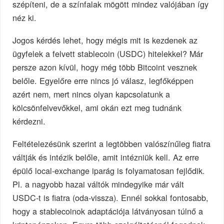
szépíteni, de a színfalak mögött mindez valójában így
néz ki.
Jogos kérdés lehet, hogy mégis mit is kezdenek az
ügyfelek a felvett stablecoin (USDC) hitelekkel? Már
persze azon kívül, hogy még több Bitcoint vesznek
belőle. Egyelőre erre nincs jó válasz, legfőképpen
azért nem, mert nincs olyan kapcsolatunk a
kölcsönfelvevőkkel, ami okán ezt meg tudnánk
kérdezni.
Feltételezésünk szerint a legtöbben valószínűleg fiatra
váltják és intézik belőle, amit intézniük kell. Az erre
épülő local-exchange iparág is folyamatosan fejlődik.
Pl. a nagyobb hazai váltók mindegyike már vált
USDC-t is fiatra (oda-vissza). Ennél sokkal fontosabb,
hogy a stablecoinok adaptációja látványosan túlnő a