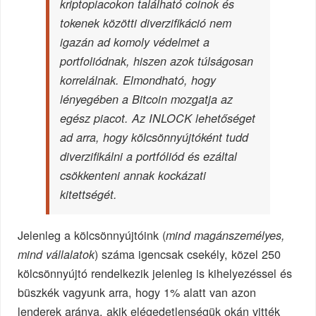
kriptopiacokon található coinok és
tokenek közötti diverzifikáció nem
igazán ad komoly védelmet a
portfoliódnak, hiszen azok túlságosan
korrelálnak. Elmondható, hogy
lényegében a Bitcoin mozgatja az
egész piacot. Az INLOCK lehetőséget
ad arra, hogy kölcsönnyújtóként tudd
diverzifikálni a portfóliód és ezáltal
csökkenteni annak kockázati
kitettségét.
Jelenleg a kölcsönnyújtóink (
mind magánszemélyes,
) száma igencsak csekély, közel 250
mind vállalatok
kölcsönnyújtó rendelkezik jelenleg is kihelyezéssel és
büszkék vagyunk arra, hogy 1% alatt van azon
lenderek aránya, akik elégedetlenségük okán vitték