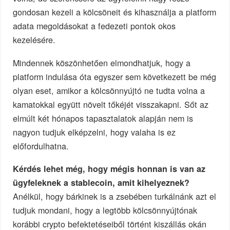
gondosan kezeli a kölcsöneit és kihasználja a platform
adata megoldásokat a fedezeti pontok okos
kezelésére.
Mindennek köszönhetően elmondhatjuk, hogy a
platform indulása óta egyszer sem következett be még
olyan eset, amikor a kölcsönnyújtó ne tudta volna a
kamatokkal együtt növelt tőkéjét visszakapni. Sőt az
elmúlt két hónapos tapasztalatok alapján nem is
nagyon tudjuk elképzelni, hogy valaha is ez
előfordulhatna.
Kérdés lehet még, hogy mégis honnan is van az
ügyfeleknek a stablecoin, amit kihelyeznek?
Anélkül, hogy bárkinek is a zsebében turkálnánk azt el
tudjuk mondani, hogy a legtöbb kölcsönnyújtónak
korábbi crypto befektetéseiből történt kiszállás okán