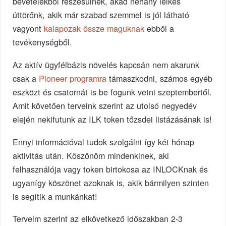
bevételekből részesülnek, akad néhány lelkes
úttörőnk, akik már szabad szemmel is jól látható
vagyont
kalapozak össze maguknak
ebből a
tevékenységből.
Az aktív ügyfélbázis növelés kapcsán nem akarunk
csak a
Pioneer programra
támaszkodni, számos egyéb
eszközt és csatornát is be fogunk vetni szeptembertől.
Amit követően terveink szerint az utolsó negyedév
elején nekifutunk az ILK token tőzsdei listázásának is!
Ennyi információval tudok szolgálni így két hónap
aktivitás után. Köszönöm mindenkinek, aki
felhasználója vagy token birtokosa az INLOCKnak és
ugyanígy köszönet azoknak is, akik bármilyen szinten
is segítik a munkánkat!
Terveim szerint az elkövetkező időszakban 2-3