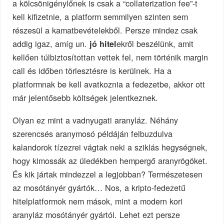
a kölcsönigénylőnek is csak a “collaterization fee”-t
kell kifizetnie, a platform semmilyen szinten sem
részesül a kamatbevételekből. Persze mindez csak
addig igaz, amíg un.
ekről beszélünk, amit
jó hitel
kellően túlbiztosítottan vettek fel, nem történik margin
call és időben törlesztésre is kerülnek. Ha a
platformnak be kell avatkoznia a fedezetbe, akkor ott
már jelentősebb költségek jelentkeznek.
Olyan ez mint a vadnyugati aranyláz. Néhány
szerencsés aranymosó példáján felbuzdulva
kalandorok tízezrei vágtak neki a sziklás hegységnek,
hogy kimossák az üledékben hempergő aranyrögöket.
És kik jártak mindezzel a legjobban? Természetesen
az mosótányér gyártók… Nos, a kripto-fedezetű
hitelplatformok nem mások, mint a modern kori
aranyláz mosótányér gyártói. Lehet ezt persze