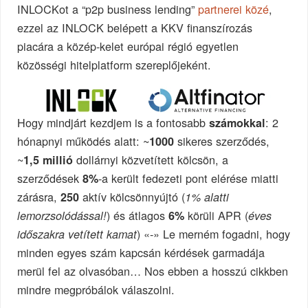
INLOCKot a “p2p business lending”
partnerei közé
,
ezzel az INLOCK belépett a KKV finanszírozás
piacára a közép-kelet európai régió egyetlen
közösségi hitelplatform szereplőjeként.
Hogy mindjárt kezdjem is a fontosabb
: 2
számokkal
hónapnyi működés alatt: ~
sikeres szerződés,
1000
~
dollárnyi közvetített kölcsön, a
1,5 millió
szerződések
-a került fedezeti pont elérése miatti
8%
zárásra,
aktív kölcsönnyújtó (
250
1% alatti
) és átlagos
körüli APR (
lemorzsolódással!
6%
éves
) «-» Le merném fogadni, hogy
időszakra vetített kamat
minden egyes szám kapcsán kérdések garmadája
merül fel az olvasóban… Nos ebben a hosszú cikkben
mindre megpróbálok válaszolni.