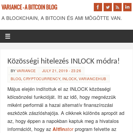
VARIANCE - A BITCOIN BLOG
A BLOCKCHAIN, A BITCOIN ÉS AMI MÖGÖTTE VAN.
Közösségi hitelezés INLOCK módra!
BY
VARIANCE
JULY 21, 2019 - 23:26
BLOG
,
CRYPTOCURRENCY
,
INLOCK
,
VARIANCEHUB
Május elején indítottuk el az INLOCK közösségi
kölcsönzési funkcióját. Itt az idő, hogy megnézzük
miként performál a hazai alternatív finanszírozási
eszközök zászlóshajója. A cikknek különös apropót ad
az, hogy éppen a napokban kaptuk meg a hivatalos
információt, hogy az
ator
program felvette az
Altfin