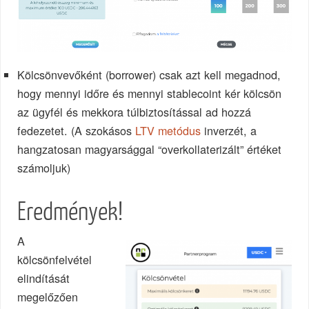
Kölcsönvevőként (borrower) csak azt kell megadnod,
hogy mennyi időre és mennyi stablecoint kér kölcsön
az ügyfél és mekkora túlbiztosítással ad hozzá
fedezetet. (A szokásos
LTV metódus
inverzét, a
hangzatosan magyarsággal “overkollaterizált” értéket
számoljuk)
Eredmények!
A
kölcsönfelvétel
elindítását
megelőzően