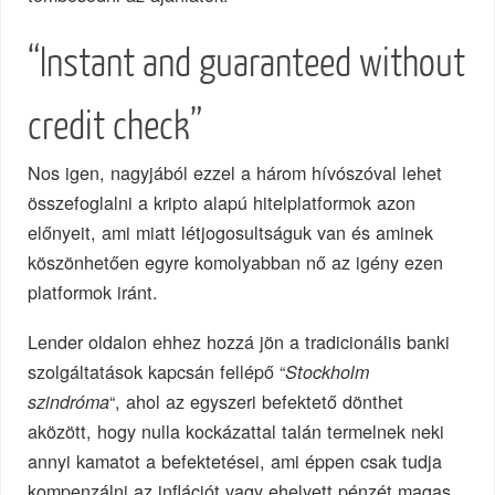
“Instant and guaranteed without
credit check”
Nos igen, nagyjából ezzel a három hívószóval lehet
összefoglalni a kripto alapú hitelplatformok azon
előnyeit, ami miatt létjogosultságuk van és aminek
köszönhetően egyre komolyabban nő az igény ezen
platformok iránt.
Lender oldalon ehhez hozzá jön a tradicionális banki
szolgáltatások kapcsán fellépő “
Stockholm
“, ahol az egyszeri befektető dönthet
szindróma
aközött, hogy nulla kockázattal talán termelnek neki
annyi kamatot a befektetései, ami éppen csak tudja
kompenzálni az inflációt vagy ehelyett pénzét magas