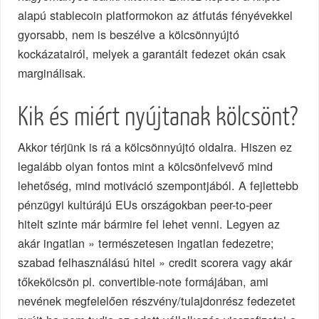
alapú stablecoin platformokon az átfutás fényévekkel
gyorsabb, nem is beszélve a kölcsönnyújtó
kockázatairól, melyek a garantált fedezet okán csak
marginálisak.
Kik és miért nyújtanak kölcsönt?
Akkor térjünk is rá a kölcsönnyújtó oldalra. Hiszen ez
legalább olyan fontos mint a kölcsönfelvevő mind
lehetőség, mind motiváció szempontjából. A fejlettebb
pénzügyi kultúrájú EUs országokban peer-to-peer
hitelt szinte már bármire fel lehet venni. Legyen az
akár ingatlan » természetesen ingatlan fedezetre;
szabad felhasználású hitel » credit scorera vagy akár
tőkekölcsön pl. convertible-note formájában, ami
nevének megfelelően részvény/tulajdonrész fedezetet