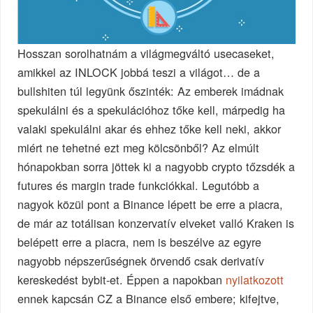
Hosszan sorolhatnám a világmegváltó usecaseket,
amikkel az INLOCK jobbá teszi a világot… de a
bullshiten túl legyünk őszinték: Az emberek imádnak
spekulálni és a spekulációhoz tőke kell, márpedig ha
valaki spekulálni akar és ehhez tőke kell neki, akkor
miért ne tehetné ezt meg kölcsönből? Az elmúlt
hónapokban sorra jöttek ki a nagyobb crypto tőzsdék a
futures és margin trade funkciókkal. Legutóbb a
nagyok közül pont a Binance lépett be erre a piacra,
de már az totálisan konzervatív elveket valló Kraken is
belépett erre a piacra, nem is beszélve az egyre
nagyobb népszerűségnek örvendő csak derivatív
kereskedést bybit-et. Éppen a napokban
nyilatkozott
ennek kapcsán CZ a Binance első embere; kifejtve,