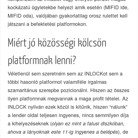
kockázatú ügyletekbe helyezi amik esetén (MIFID ide,
MIFID oda), valójában gyakorlatilag orosz rulettet kell
játszani a befektetési platformokon.
Miért jó közösségi kölcsön
platformnak lenni?
Véletlenül sem szeretném sem az INLOCKot sem a
többi hasonló platformot valamiféle irgalmas
szamaritánus szerepbe pozicionálni. Hiszen az összes
ilyen platformnak megvannak a maga profit tételei. Az
INLOCK nyilván ezek közül is kitűnik, hiszen “nálunk”
a lender oldal teljesen ingyenes, nincs semmilyen díja
a kihelyezéseknek (
olyan ez mint a falusi diszkóban,
), de
ahova a lányoknak este 11-ig ingyenes a belépés