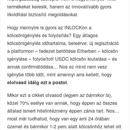
termékeket keresik, hanem az innovatívabb gyors
likviditást biztosító megoldásokat.
Hogy mennyire is gyors az INLOCKon a
kölcsönigénylés és folyósítás? Egy átlagos
kölcsönigénylés időtartalma, beleérve: új regisztráció
a platformon » fedezet betöltése Etherben » kölcsön
igénylése » folyósított USDC kölcsön kiutalása » és
annak confirmálódása… Nos ez mind nem vesz
igénybe több időt, mint amennyi arra kellett, hogy
.
elolvasd idáig ezt a postot
Mikor ezt a cikket olvasod (
),
legyen az bármikor is
közel 70% esélye van annak, hogy éppen az összes
általad ismert hitelintézmény éppen zárva tart. Nos…
most már tudhatod, hogy van egy ami 24 órában
üzemel és bármikor 1-2 perc alatt kölcsönhöz lehet ott