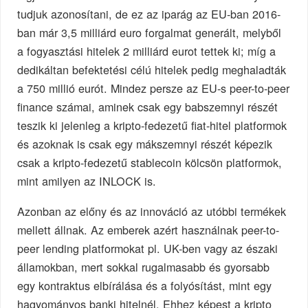
tudjuk azonosítani, de ez az iparág az EU-ban 2016-
ban már 3,5 milliárd euro forgalmat generált, melyből
a fogyasztási hitelek 2 milliárd eurot tettek ki; míg a
dedikáltan befektetési célú hitelek pedig meghaladták
a 750 millió eurót. Mindez persze az EU-s peer-to-peer
finance számai, aminek csak egy babszemnyi részét
teszik ki jelenleg a kripto-fedezetű fiat-hitel platformok
és azoknak is csak egy mákszemnyi részét képezik
csak a kripto-fedezetű stablecoin kölcsön platformok,
mint amilyen az INLOCK is.
Azonban az előny és az innováció az utóbbi termékek
mellett állnak. Az emberek azért használnak peer-to-
peer lending platformokat pl. UK-ben vagy az északi
államokban, mert sokkal rugalmasabb és gyorsabb
egy kontraktus elbírálása és a folyósítást, mint egy
hagyományos banki hitelnél. Ehhez képest a kripto