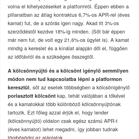
volna el kihelyezéseiket a platformról. Éppen ebben a
pillanatban az átlag kontraktus 6,7%-os APR-rel (éves
kamat) fut, de a szórás igen nagy. Akad itt 3%-os
szerződéstől kezdve 18%-ig minden. (Sőt bár éppen
már nem fut, de volt egy 21,6%-os ügylet is). A kamat
mindig a kereslet és a kínálat alapján dől el, függően
az időtávtól és a szükséges összegtől.
A kölcsönnyújtó és a kölcsönt igénylő semmilyen
módon nem tud kapcsolatba lépni a platformon
, sőt az esetek többségben a kölcsönigénylő
keresztül
kap, tehát valójában a tőkével
porlasztott kölcsönt
és a kamatokkal több különböző kölcsönnyújtónak
tartozik. Ezt főleg azzal érjük el, hogy lender
(kölcsönnyújtó) oldalon csak egész számú APR-t
(éves kamatot) lehet megadni, így jobban tudnak
tömbösödni az ajánlatok.