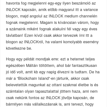
havonta fog megjelenni egy-egy ilyen beszámoló az
INLOCK kapcsán, amik előbb magyarul itt a variance
blogon, majd angolul az INLOCK medium channelén
fognak megjelenni. Magam is kíváncsian várom, hogy
a számaink miként fognak alakulni fél vagy egy éves
távlatban! Ezen kívül csak akkor tervezek írni itt a
blogon az INLOCKról, ha valami komolyabb esemény
következne be.
Hogy egy példát mondjak erre: ezt a hetemet teljes
egészében Máltán töltöttem, ahol bár fantasztikusan
jó idő volt, amit kb egy napig élvezni is tudtam. De ha
már a “Blockchain Island”-en jártunk, akkor csak
belevetettük magunkat az ottani szakmai életbe is és
számtalan olyan tapasztalattal jöttem haza, ami nem
csak nekünk fontos az INLOCK jövője kapcsán, de
bármilyen más vállalkozásnak is, ami tervezi, hogy