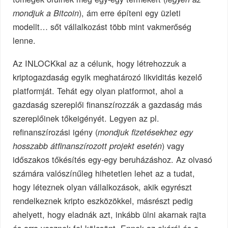
), ám erre építeni egy üzleti
mondjuk a Bitcoin
modellt… sőt vállalkozást több mint vakmerőség
lenne.
Az INLOCKkal az a célunk, hogy létrehozzuk a
kriptogazdaság egyik meghatározó likviditás kezelő
platformját. Tehát egy olyan platformot, ahol a
gazdaság szereplői finanszírozzák a gazdaság más
szereplőinek tőkeigényét. Legyen az pl.
refinanszírozási igény (
mondjuk fizetésekhez egy
) vagy
hosszabb átfinanszírozott projekt esetén
időszakos tőkésítés egy-egy beruházáshoz. Az olvasó
számára valószínűleg hihetetlen lehet az a tudat,
hogy léteznek olyan vállalkozások, akik egyrészt
rendelkeznek kripto eszközökkel, másrészt pedig
ahelyett, hogy eladnák azt, inkább ülni akarnak rajta
és arra vesznek fel kölcsönt. Ennek az okáról és a