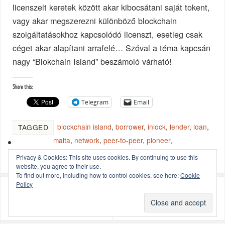
licenszelt keretek között akar kibocsátani saját tokent,
vagy akar megszerezni különböző blockchain
szolgáltatásokhoz kapcsolódó licenszt, esetleg csak
céget akar alapítani arrafelé… Szóval a téma kapcsán
nagy “Blokchain Island” beszámoló várható!
Share this:
Telegram
Email
blockchain island
,
borrower
,
inlock
,
lender
,
loan
,
TAGGED
malta
,
network
,
peer-to-peer
,
pioneer
,
portfolioblogger
.
BOOKMARK THE
PERMALINK
.
Privacy & Cookies: This site uses cookies. By continuing to use this
website, you agree to their use.
To find out more, including how to control cookies, see here:
Cookie
Policy
«
A Bitcoin újra átütötte
A blockchainnel mindent
a 10.000 dollárt
el lehet adni?
»