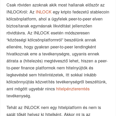
Csak röviden azoknak akik most hallanak először az
INLOCKról: Az
INLOCK
egy kripto fedezetű stablecoin
kölcsönplatform, ahol a ügyfelek peer-to-peer elven
biztosítanak egymásnak likviditást jellemzően
rövidtávra. Az INLOCK esetén módszeresen
“közösségi kölcsönplatformról” beszélünk annak
ellenére, hogy gyakran peer-to-peer lendingként
hivatkoznak erre a tevékenységre, ugyanis ennek
átirata a (hitelezés) megtévesztő lehet, hiszen a peer-
to-peer finance platformok nem hitelnyújtók és
legkevésbé sem hitelintézetek, itt sokkal inkább
kölcsönnyújtás közvetítés tevékenységről beszéltünk,
ami mögött ugyebár nincs
hitelpénzteremtés
tevékenység.
Tehát az INLOCK nem egy hitelplatform és nem is
saját tőkét helyez ki hitelként. Akkor mi is az