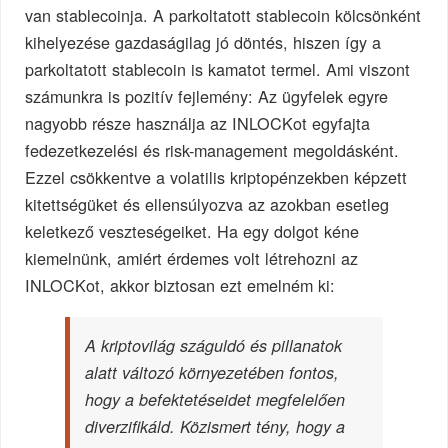
van stablecoinja. A parkoltatott stablecoin kölcsönként
kihelyezése gazdaságilag jó döntés, hiszen így a
parkoltatott stablecoin is kamatot termel. Ami viszont
számunkra is pozitív fejlemény: Az ügyfelek egyre
nagyobb része használja az INLOCKot egyfajta
fedezetkezelési és risk-management megoldásként.
Ezzel csökkentve a volatilis kriptopénzekben képzett
kitettségüket és ellensúlyozva az azokban esetleg
keletkező veszteségeiket. Ha egy dolgot kéne
kiemelnünk, amiért érdemes volt létrehozni az
INLOCKot, akkor biztosan ezt emelném ki:
A kriptovilág száguldó és pillanatok
alatt változó környezetében fontos,
hogy a befektetéseidet megfelelően
diverzifikáld. Közismert tény, hogy a