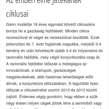
Az emberi elme játékának
ciklusai
Gann modellje 18 éves egymást követő ciklusokra
bontja fel a gazdaság fejlődését. Minden ciklus
recesszióval ér véget és recesszióval kezdődik. Ezek
jellemzően kb 7. évet foglalnak magukba, melyből 3-4
kemény év után következik újabb 3-4 év folyamatos és
racionális fejlődés, mely végül konjunktúrába csap át.
A racionális fejlődési időszak a melegágya az
innovációnak, a startupok, garázscégek
megjelenésének, akik hatalmas lehetőségek előtt
állnak, a konjunktúra időszakában. A legutóbbi ilyen
időszak a cikluselmélet szerint 2010 és 2013 között
zajlott. Érdemes végig gondolni, hogy ebben a szűk
négy évben milyen cégek jöttek létre a semmiből vagy