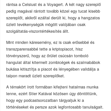
rántsa a Celsiust és a Voyagert. A két nagy szereplő
pedig magával rántott tovább közel egy tucat kisebb
szereplőt, akikről ezáltal derült ki, hogy a hangzatos
üzleti tevékenységük mögött valójában csak
szolgáltatás-viszontértékesítés állt.
Mint minden káresemény, ez is csak erősebbé és
transzparensabbé tette a kriptopiacot, hisz
törvényszerű, hogy az őrület csúcsán tomboló
hangulat által kitermelt zombicégek és szalmabábok
bukása kitisztítja a piacot és lényegében validálja a
talpon maradt üzleti szereplőket.
A témakört írott formában kifejteni hatalmas munka
lenne, ezért Stier Katával közösen úgy döntöttünk,
hogy egy podcastsorozatban tárgyaljuk ki a
történéseket és persze azok legfontosabb tanulságait.