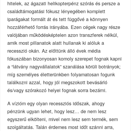
hitelek, az ágazati helikopterpénz szórás és persze a
családtámogatási fókusz lényegében komplett
iparágakat formált át és tett függővé a könnyen
hozzáférhető forrás irányába. Ezen cégek nagy része
valójában működésképtelen azon transzferek nélkül,
amik most pillanatok alatt hullanak ki alóluk a
recesszió okán. Az előttünk álló évek média
fókuszában bizonyosan komoly szerepet fognak kapni
a “látvány nagyvállalatok” szanálása körüli botrányok;
míg személyes életterünkben folyamatosan fogunk
találkozni azzal, hogy jól megszokott bevásárló
és/vagy szórakozó helyei fognak sorra bezárni.
A vízióm egy olyan recessziós időszak, ahogy
pénzünk ugyan lehet, hogy lesz… de nem lesz
egyszerű elkölteni, mivel nem lesz sem termék, sem
szolgáltatás. Talán érdemes most időt szánni arra,