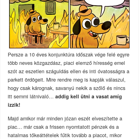
Persze a 10 éves konjunktúra időszak vége felé egyre
több neves közgazdász, piaci elemző híresség emel
szót az eszetlen száguldás ellen és inti óvatosságra a
parkett ördögeit. Mire rendre meg is kapják válaszul,
hogy csak kárognak, savanyú nekik a szőlő és nincs
itt semmi látnivaló…
addig kell ütni a vasat amíg
izzik!
Majd amikor már minden józan eszét elveszítette a
piac… már csak a frissen nyomtatott pénzek és a
hatalmas tőkeáttételek fűtik tovább a piacot, mikor