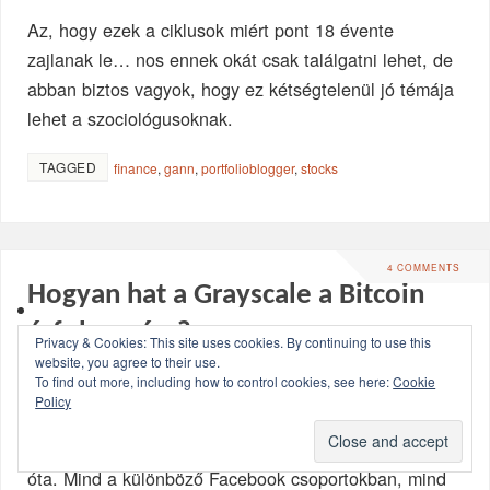
Az, hogy ezek a ciklusok miért pont 18 évente
zajlanak le… nos ennek okát csak találgatni lehet, de
abban biztos vagyok, hogy ez kétségtelenül jó témája
lehet a szociológusoknak.
TAGGED
finance
,
gann
,
portfolioblogger
,
stocks
4 COMMENTS
Hogyan hat a Grayscale a Bitcoin
árfolyamára?
Privacy & Cookies: This site uses cookies. By continuing to use this
website, you agree to their use.
BY
VARIANCE
JULY 4, 2021 - 07:26
BITCOIN
To find out more, including how to control cookies, see here:
Cookie
Policy
A címben szereplő kérdést igen sokszor megkaptam
az elmúlt hetekben a
Grayscale kapcsán írt cikkem
óta. Mind a különböző Facebook csoportokban, mind