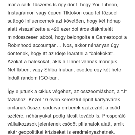
már a sarki fűszeres is úgy dönt, hogy YouTubeon,
Instagramon vagy éppen Tiktokon csap fel tőzsdei
suttogó influencernek azt követően, hogy két hónap
alatt visszafizette a 420 ezer dolláros diákhitelét
mindösszesen abból, hogy belongolta a Gamestopot a
Robinhood accountján… Nos, akkor néhányan úgy
döntenek, hogy itt az ideje learatni a “balekokat”.
Azokat a balekokat, akik all-innel vannak mondjuk
Netflixben, vagy Shiba Inuban, esetleg egy két hete
indult random ICO-ban.
Így eljutunk a ciklus végéhez, az összeomláshoz, a “J”
fázishoz. Közel 10 éven keresztül épült kártyavárak
omlanak össze, sodorva emberek százezreit a csőd
szélére, néhányukat pedig kicsit tovább is. Prosperáló
vállalkozások jelentenek csődöt pillanatok alatt, amik
akár geopolitikai kríziseket is eredményezhetnek.