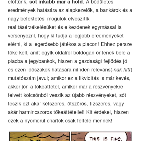
előttünk,
. A bődületes
sőt inkább már a hold
eredmények hatására az alapkezelők, a bankárok és a
nagy befektetési mogulok elveszítik
realitásérzékelésüket és elkezdenek egymással is
versenyezni, hogy ki tudja a legjobb eredményeket
elérni, ki a legerősebb játékos a piacon! Ehhez persze
tőke kell, amit egyik oldalról boldogan öntenek bele a
piacba a jegybankok, hiszen a gazdasági fejlődés jó
és ezen időszakok hatására minden releváns(
)
-nak hitt
mutatószám javul; amikor ez a likviditás is már kevés,
akkor jön a tőkeáttétel, amikor már a részvényekre
felvett kölcsönből veszik az újabb részvényeket, sőt
teszik ezt akár kétszeres, ötszörös, tízszeres, vagy
akár harmincszoros tőkeáttétellel! Kit érdekel, hiszen
ezek a nyomorul chartok csak felfelé mennek!