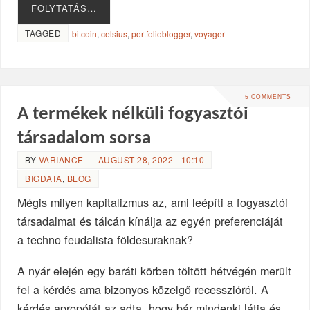
FOLYTATÁS…
TAGGED
bitcoin
,
celsius
,
portfolioblogger
,
voyager
5 COMMENTS
A termékek nélküli fogyasztói
társadalom sorsa
BY
VARIANCE
AUGUST 28, 2022 - 10:10
BIGDATA
,
BLOG
Mégis milyen kapitalizmus az, ami leépíti a fogyasztói
társadalmat és tálcán kínálja az egyén preferenciáját
a techno feudalista földesuraknak?
A nyár elején egy baráti körben töltött hétvégén merült
fel a kérdés ama bizonyos közelgő recesszióról. A
kérdés apropóját az adta, hogy bár mindenki látja és