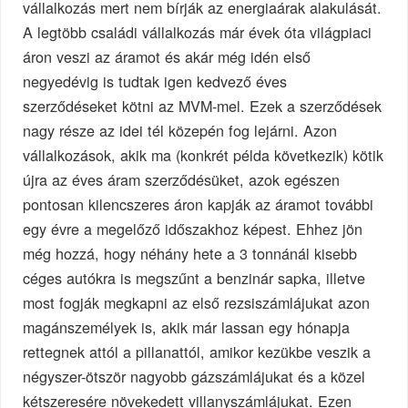
vállalkozás mert nem bírják az energiaárak alakulását.
A legtöbb családi vállalkozás már évek óta világpiaci
áron veszi az áramot és akár még idén első
negyedévig is tudtak igen kedvező éves
szerződéseket kötni az MVM-mel. Ezek a szerződések
nagy része az idei tél közepén fog lejárni. Azon
vállalkozások, akik ma (konkrét példa következik) kötik
újra az éves áram szerződésüket, azok egészen
pontosan kilencszeres áron kapják az áramot további
egy évre a megelőző időszakhoz képest. Ehhez jön
még hozzá, hogy néhány hete a 3 tonnánál kisebb
céges autókra is megszűnt a benzinár sapka, illetve
most fogják megkapni az első rezsiszámlájukat azon
magánszemélyek is, akik már lassan egy hónapja
rettegnek attól a pillanattól, amikor kezükbe veszik a
négyszer-ötször nagyobb gázszámlájukat és a közel
kétszeresére növekedett villanyszámlájukat. Ezen