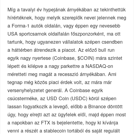
Míg a tavalyi év hypejának árnyékában az tekinthettük
hírértéknek, hogy melyik szereplők nevei jelennek meg
a Forma-1 autók oldalán, vagy éppen egy nevesebb
USA sportcsarnok oldalfalán főszponzorként, ma ott
tartunk, hogy ugyanezen vállalatok szépen csendben
a háttérben átrendezik a piacot. Az előző bull run
egyik nagy nyertese (Coinbase, $COIN) mára szintet
lépett és kilépve a nagy parkettre a NASDAQ-on
méretteti meg magát a recesszió árnyékában. Ami
tegnap még közös piaci érdek volt, az mára már
versenyhelyzetet generál. A Coinbase egyik
csúcsterméke, az USD Coin (USDC) körül szépen
lassan fogyatkozik a levegő, előbb a Binance döntött
úgy, hogy elrejti azt az ügyfelek elől, majd éppen most
a napokban az FTX is bejelentette, hogy ki kívánja
venni a részét a stablecoin tortából és saját regulált