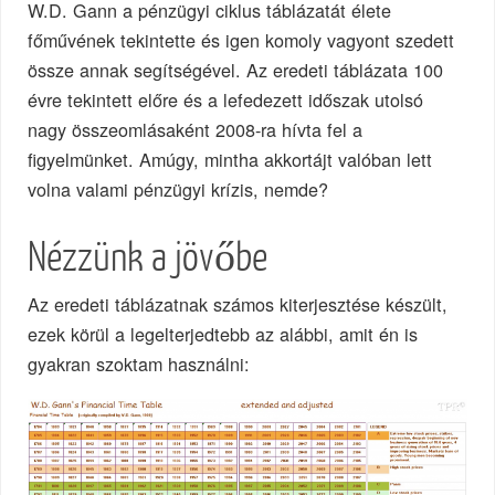
W.D. Gann a pénzügyi ciklus táblázatát élete
főművének tekintette és igen komoly vagyont szedett
össze annak segítségével. Az eredeti táblázata 100
évre tekintett előre és a lefedezett időszak utolsó
nagy összeomlásaként 2008-ra hívta fel a
figyelmünket. Amúgy, mintha akkortájt valóban lett
volna valami pénzügyi krízis, nemde?
Nézzünk a jövőbe
Az eredeti táblázatnak számos kiterjesztése készült,
ezek körül a legelterjedtebb az alábbi, amit én is
gyakran szoktam használni: