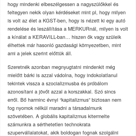
hogy mindenki elbeszélgessen a nagyszülőkkel és
feltegyen nekik olyan kérdéseket mint pl, hogy milyen
is volt az élet a KGST-ben, hogy is nézett ki egy autó
rendelése és leszállítása a MERKURnál, milyen is volt
a kínálat a KERAVILL-ban… hiszen ők vagy szüleik
élhettek már hasonló gazdasági környezetben, mint
ami a jelek szerint előttük áll.
Szeretnék azonban megnyugtatni mindenkit még
mielőtt bárki is azzal vádolna, hogy indokolatlanul
tekintek vissza a szocializmusba és próbálom
azonosítani a jövőt azzal a korszakkal. Szó sincs
erről. Bő harminc évnyi “kapitalizmus” biztosan nem
fog nyomok nélkül maradni a társadalmunk
szövetében. A globális kapitalizmus kitermelte
számunkra a sérthetetlen technokrata
szupervállalatokat, akik boldogan fognak szolgálni