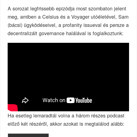
A sorozat legfrissebb epizódja most szombaton jelent
meg, amiben a Celsius és a Voyager utóéletével, Sam
(bácsi) ügyködéseivel, a profanity issueval és persze a
decentralizált governance halálával is foglalkoztunk:
Ha esetleg lemaradtál volna a három részes podcast
előző két részéről, akkor azokat is megtalálod alább: