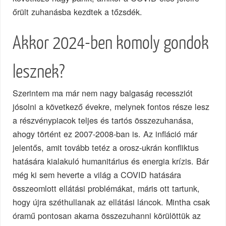
őrült zuhanásba kezdtek a tőzsdék.
Akkor 2024-ben komoly gondok
lesznek?
Szerintem ma már nem nagy balgaság recessziót
jósolni a következő évekre, melynek fontos része lesz
a részvénypiacok teljes és tartós összezuhanása,
ahogy történt ez 2007-2008-ban is. Az infláció már
jelentős, amit tovább tetéz a orosz-ukrán konfliktus
hatására kialakuló humanitárius és energia krízis. Bár
még ki sem heverte a világ a COVID hatására
összeomlott ellátási problémákat, máris ott tartunk,
hogy újra széthullanak az ellátási láncok. Mintha csak
óramű pontosan akarna összezuhanni körülöttük az