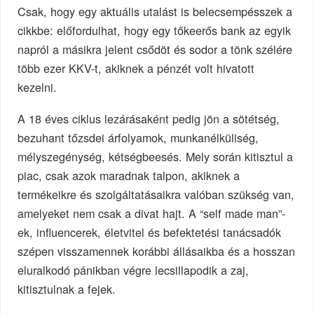
Csak, hogy egy aktuális utalást is belecsempésszek a
cikkbe: előfordulhat, hogy egy tőkeerős bank az egyik
napról a másikra jelent csődöt és sodor a tönk szélére
több ezer KKV-t, akiknek a pénzét volt hivatott
kezelni.
A 18 éves ciklus lezárásaként pedig jön a sötétség,
bezuhant tőzsdei árfolyamok, munkanélküliség,
mélyszegénység, kétségbeesés. Mely során kitisztul a
piac, csak azok maradnak talpon, akiknek a
termékeikre és szolgáltatásaikra valóban szükség van,
amelyeket nem csak a divat hajt. A “self made man”-
ek, influencerek, életvitel és befektetési tanácsadók
szépen visszamennek korábbi állásaikba és a hosszan
eluralkodó pánikban végre lecsillapodik a zaj,
kitisztulnak a fejek.