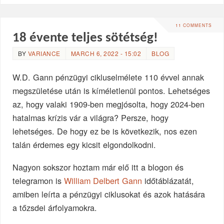
11 COMMENTS
18 évente teljes sötétség!
BY
VARIANCE
MARCH 6, 2022 - 15:02
BLOG
W.D. Gann pénzügyi cikluselmélete 110 évvel annak
megszületése után is kíméletlenül pontos. Lehetséges
az, hogy valaki 1909-ben megjósolta, hogy 2024-ben
hatalmas krízis vár a világra? Persze, hogy
lehetséges. De hogy ez be is következik, nos ezen
talán érdemes egy kicsit elgondolkodni.
Nagyon sokszor hoztam már elő itt a blogon és
telegramon is
William Delbert Gann
időtáblázatát,
amiben leírta a pénzügyi ciklusokat és azok hatására
a tőzsdei árfolyamokra.