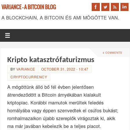
VARIANCE - A BITCOIN BLOG
A BLOCKCHAIN, A BITCOIN ÉS AMI MÖGÖTTE VAN.
4 COMMENTS
Kripto katasztrófaturizmus
BY
VARIANCE
OCTOBER 31, 2022 - 10:47
CRYPTOCURRENCY
A mögöttünk álló bő fél évben jelentősen
átrendeződött a Bitcoin árnyékában kialakult
kriptopiac. Korábbi mamutok merültek feledés
homályába vagy éppen szenvedtek el csúfos bukást;
romhalmazaikon újabb szereplők virágoztak ki, akik
ma már javában kebelezik be a teljes piacot.