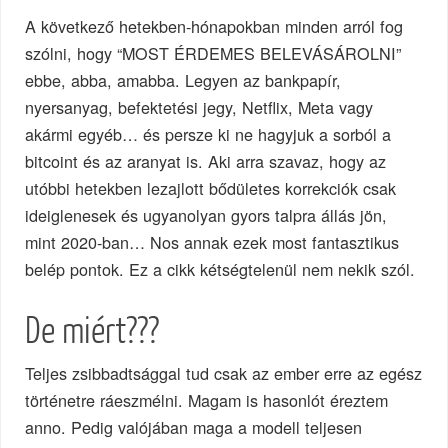
A következő hetekben-hónapokban minden arról fog
szólni, hogy “MOST ÉRDEMES BELEVÁSÁROLNI”
ebbe, abba, amabba. Legyen az bankpapír,
nyersanyag, befektetési jegy, Netflix, Meta vagy
akármi egyéb… és persze ki ne hagyjuk a sorból a
bitcoint és az aranyat is. Aki arra szavaz, hogy az
utóbbi hetekben lezajlott bődületes korrekciók csak
ideiglenesek és ugyanolyan gyors talpra állás jön,
mint 2020-ban… Nos annak ezek most fantasztikus
belép pontok. Ez a cikk kétségtelenül nem nekik szól.
De miért???
Teljes zsibbadtsággal tud csak az ember erre az egész
történetre ráeszmélni. Magam is hasonlót éreztem
anno. Pedig valójában maga a modell teljesen