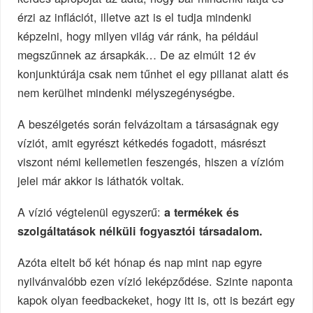
érzi az inflációt, illetve azt is el tudja mindenki
képzelni, hogy milyen világ vár ránk, ha például
megszűnnek az ársapkák… De az elmúlt 12 év
konjunktúrája csak nem tűnhet el egy pillanat alatt és
nem kerülhet mindenki mélyszegénységbe.
A beszélgetés során felvázoltam a társaságnak egy
víziót, amit egyrészt kétkedés fogadott, másrészt
viszont némi kellemetlen feszengés, hiszen a vízióm
jelei már akkor is láthatók voltak.
A vízió végtelenül egyszerű:
a termékek és
szolgáltatások nélküli fogyasztói társadalom.
Azóta eltelt bő két hónap és nap mint nap egyre
nyilvánvalóbb ezen vízió leképződése. Szinte naponta
kapok olyan feedbackeket, hogy itt is, ott is bezárt egy