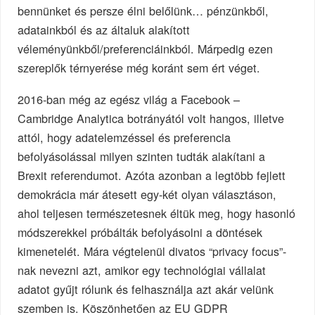
bennünket és persze élni belőlünk… pénzünkből,
adatainkból és az általuk alakított
véleményünkből/preferenciáinkból. Márpedig ezen
szereplők térnyerése még koránt sem ért véget.
2016-ban még az egész világ a Facebook –
Cambridge Analytica botrányától volt hangos, illetve
attól, hogy adatelemzéssel és preferencia
befolyásolással milyen szinten tudták alakítani a
Brexit referendumot. Azóta azonban a legtöbb fejlett
demokrácia már átesett egy-két olyan választáson,
ahol teljesen természetesnek éltük meg, hogy hasonló
módszerekkel próbálták befolyásolni a döntések
kimenetelét. Mára végtelenül divatos “privacy focus”-
nak nevezni azt, amikor egy technológiai vállalat
adatot gyűjt rólunk és felhasználja azt akár velünk
szemben is. Köszönhetően az EU GDPR