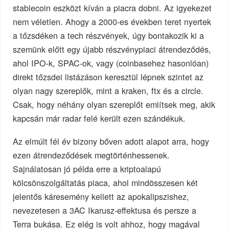
stablecoin eszközt kíván a piacra dobni. Az igyekezet
nem véletlen. Ahogy a 2000-es években teret nyertek
a tőzsdéken a tech részvények, úgy bontakozik ki a
szemünk előtt egy újabb részvénypiaci átrendeződés,
ahol IPO-k, SPAC-ok, vagy (coinbasehez hasonlóan)
direkt tőzsdei listázáson keresztül lépnek szintet az
olyan nagy szereplők, mint a kraken, ftx és a circle.
Csak, hogy néhány olyan szereplőt említsek meg, akik
kapcsán már radar felé került ezen szándékuk.
Az elmúlt fél év bizony bőven adott alapot arra, hogy
ezen átrendeződések megtörténhessenek.
Sajnálatosan jó példa erre a kriptoalapú
kölcsönszolgáltatás piaca, ahol mindösszesen két
jelentős káresemény kellett az apokalipszishez,
nevezetesen a 3AC Ikarusz-effektusa és persze a
Terra bukása. Ez elég is volt ahhoz, hogy magával