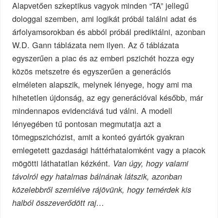
Alapvetően szkeptikus vagyok minden “TA” jellegű
dologgal szemben, ami logikát próbál találni adat és
árfolyamsorokban és abból próbál prediktálni, azonban
W.D. Gann táblázata nem ilyen. Az ő táblázata
egyszerűen a piac és az emberi pszichét hozza egy
közös metszetre és egyszerűen a generációs
elméleten alapszik, melynek lényege, hogy ami ma
hihetetlen újdonság, az egy generációval később, már
mindennapos evidenciává tud válni. A modell
lényegében tű pontosan megmutatja azt a
tömegpszichózist, amit a konteó gyártók gyakran
emlegetett gazdasági háttérhatalomként vagy a piacok
mögötti láthatatlan kézként.
Van úgy, hogy valami
távolról egy hatalmas bálnának látszik, azonban
közelebbről szemlélve rájövünk, hogy temérdek kis
halból összeverődött raj…