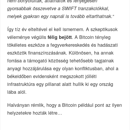
nem bonyolultak, átláthatók és lényegesen
gyorsabbak összevetve a SWIFT tranzakciókkal,
“
melyek gyakran egy napnál is tovább eltarthatnak.
Így tíz év elteltével el kell ismernem. A szkeptikusok
véleménye végülis
. A Bitcoin tényleg
félig bejött
tökéletes eszköze a fegyverkereskedés és hadászati
eszközök finanszírozásának. Különösen, ha annak
forrása a támogató közösség tehetősebb tagjainak
anyagi hozzájárulása egy olyan konfliktusban, ahol a
békeidőben evidensként megszokott jólléti
infrastruktúra egy pillanat alatt hullik ki egy ország
lába alól.
Halványan rémlik, hogy a Bitcoin például pont az ilyen
helyzetekre hozták létre…