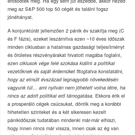
erősödtek meg. Ha egy sem jut eszedbe, akkor nézed
meg az S&P 500 top 50 cégét és találni fogsz
jónéhányat.
A konjunktúrát jellemzően 2 pánik év szakítja meg (C
és F fázis), ezeket leszámítva ezen ~10 éves időszak
minden ciklusban a hatalmas gazdasági teljesítményt
és őrületes részvényárakat hivatott magába foglalni,
ezen ciklusok vége felé szokása kiállni a politikai
vezetőknek és saját érdemüket fitogtatva konstatálni,
hogy az elmúlt évszázad legnagyobb növekedésén
vagyunk túl… ami nyilván nem jöhetett volna létre, ha
Ekkora érik el
nincs az adott politikai erő támogatása.
a prosperáló cégek csúcsukat, döntik meg a korábbi
hihetetlen szinteket és a két sikeresen kezelt
pánikidőszak tudatában mindenki már-már elhiszi,
hogy innen nincs már vissza, innen csak az ég van