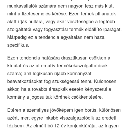
munkavállalók számára nem nagyon lesz más kiút,
mint a fizetésemelés kérése. Ezen terhek pillanatok
alatt írják nullára, vagy akár veszteségbe a legtöbb
szolgáltatói vagy fogyasztási termék előállító iparágat.
Márpedig ez a tendencia egyáltalán nem hazai
specifikus.
Ezen tendencia hatására drasztikusan csökken a
kínálat és az alternatív termékek/szolgáltatások
száma; ami logikusan újabb kormányzati
beavatkozásokat fog szükségessé tenni. Különösen
akkor, ha a további ársapkák esetén kényszerül a
kormány a jogosultak körének csökkentésére.
Etéren a személyes jövőképem igen borús, különösen
azért, mert egyre inkább visszaigazolódik az eredeti
tézisem. Az elmúlt bő 12 év konjunktúrája, az ingyen