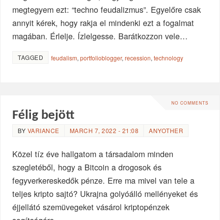
megtegyem ezt: “techno feudalizmus”. Egyelőre csak
annyit kérek, hogy rakja el mindenki ezt a fogalmat
magában. Érlelje. Ízlelgesse. Barátkozzon vele…
TAGGED
feudalism
,
portfolioblogger
,
recession
,
technology
NO COMMENTS
Félig bejött
BY
VARIANCE
MARCH 7, 2022 - 21:08
ANYOTHER
Közel tíz éve hallgatom a társadalom minden
szegletéből, hogy a Bitcoin a drogosok és
fegyverkereskedők pénze. Erre ma mivel van tele a
teljes kripto sajtó? Ukrajna golyóálló mellényeket és
éjjellátó szemüvegeket vásárol kriptopénzek