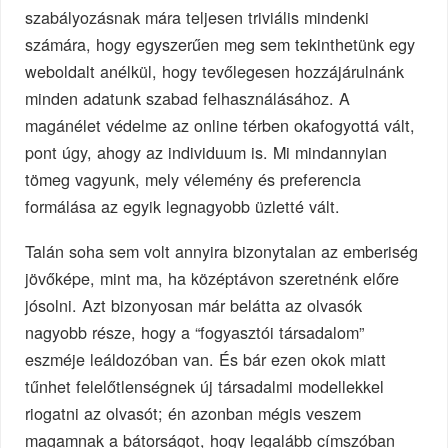
szabályozásnak mára teljesen triviális mindenki
számára, hogy egyszerűen meg sem tekinthetünk egy
weboldalt anélkül, hogy tevőlegesen hozzájárulnánk
minden adatunk szabad felhasználásához. A
magánélet védelme az online térben okafogyottá vált,
pont úgy, ahogy az individuum is. Mi mindannyian
tömeg vagyunk, mely vélemény és preferencia
formálása az egyik legnagyobb üzletté vált.
Talán soha sem volt annyira bizonytalan az emberiség
jövőképe, mint ma, ha középtávon szeretnénk előre
jósolni. Azt bizonyosan már belátta az olvasók
nagyobb része, hogy a “fogyasztói társadalom”
eszméje leáldozóban van. És bár ezen okok miatt
tűnhet felelőtlenségnek új társadalmi modellekkel
riogatni az olvasót; én azonban mégis veszem
magamnak a bátorságot, hogy legalább címszóban