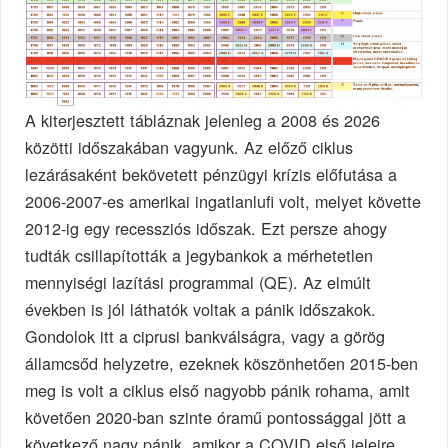
A kiterjesztett tábláznak jelenleg a 2008 és 2026
közötti időszakában vagyunk. Az előző ciklus
lezárásaként bekövetett pénzügyi krízis előfutása a
2006-2007-es amerikai ingatlanlufi volt, melyet követte
2012-ig egy recessziós időszak. Ezt persze ahogy
tudták csillapították a jegybankok a mérhetetlen
mennyiségi lazítási programmal (QE). Az elmúlt
években is jól láthatók voltak a pánik időszakok.
Gondolok itt a ciprusi bankválságra, vagy a görög
államcsőd helyzetre, ezeknek köszönhetően 2015-ben
meg is volt a ciklus első nagyobb pánik rohama, amit
követően 2020-ban szinte óramű pontossággal jött a
következő nagy pánik, amikor a COVID első jeleire