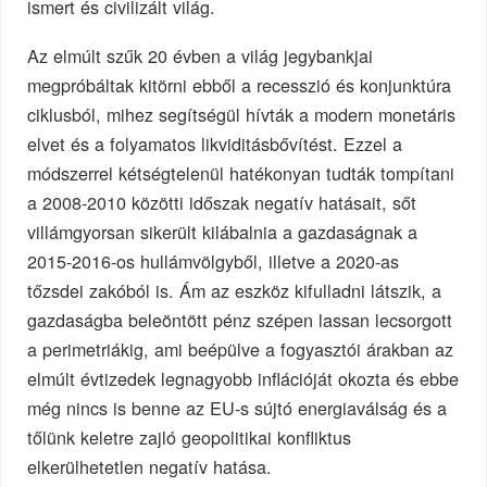
ismert és civilizált világ.
Az elmúlt szűk 20 évben a világ jegybankjai
megpróbáltak kitörni ebből a recesszió és konjunktúra
ciklusból, mihez segítségül hívták a modern monetáris
elvet és a folyamatos likviditásbővítést. Ezzel a
módszerrel kétségtelenül hatékonyan tudták tompítani
a 2008-2010 közötti időszak negatív hatásait, sőt
villámgyorsan sikerült kilábalnia a gazdaságnak a
2015-2016-os hullámvölgyből, illetve a 2020-as
tőzsdei zakóból is. Ám az eszköz kifulladni látszik, a
gazdaságba beleöntött pénz szépen lassan lecsorgott
a perimetriákig, ami beépülve a fogyasztói árakban az
elmúlt évtizedek legnagyobb inflációját okozta és ebbe
még nincs is benne az EU-s sújtó energiaválság és a
tőlünk keletre zajló geopolitikai konfliktus
elkerülhetetlen negatív hatása.