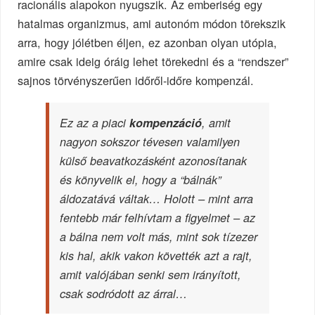
racionális alapokon nyugszik. Az emberiség egy
hatalmas organizmus, ami autonóm módon törekszik
arra, hogy jólétben éljen, ez azonban olyan utópia,
amire csak ideig óráig lehet törekedni és a “rendszer”
sajnos törvényszerűen időről-időre kompenzál.
Ez az a piaci
kompenzáció
, amit
nagyon sokszor
tévesen
valamilyen
külső beavatkozásként azonosítanak
és könyvelik el, hogy a
“bálnák”
áldozatává váltak… Holott –
mint arra
fentebb már felhívtam a figyelmet
– az
a bálna nem volt más, mint sok tízezer
kis hal, akik vakon követték azt a rajt,
amit valójában senki sem irányított,
csak sodródott az árral…