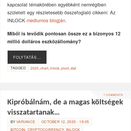
kapcsolat témakörében egyébként nemrégiben
született egy részletesebb összefoglaló cikkem: Az
INLOCK
mediumos blogján
.
Miből is tevődik pontosan össze ez a bizonyos 12
millió dolláros eszközállomány?
FOLYTATÁS…
TAGGED
2020
,
chart
,
inlock
,
pivot
,
stat
7 COMMENTS
Kipróbálnám, de a magas költségek
visszatartanak…
BY
VARIANCE
OCTOBER 12, 2020 - 19:05
BITCOIN
,
CRYPTOCURRENCY
,
INLOCK