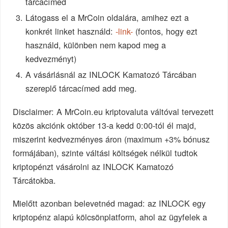
tárcacímed
Látogass el a MrCoin oldalára, amihez ezt a
konkrét linket használd:
-link-
(fontos, hogy ezt
használd, különben nem kapod meg a
kedvezményt)
A vásárlásnál az INLOCK Kamatozó Tárcában
szereplő tárcacímed add meg.
Disclaimer: A MrCoin.eu kriptovaluta váltóval tervezett
közös akciónk október 13-a kedd 0:00-tól él majd,
miszerint kedvezményes áron (maximum +3% bónusz
formájában), szinte váltási költségek nélkül tudtok
kriptopénzt vásárolni az INLOCK Kamatozó
Tárcátokba.
Mielőtt azonban belevetnéd magad: az INLOCK egy
kriptopénz alapú kölcsönplatform, ahol az ügyfelek a