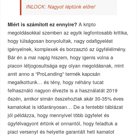
INLOCK: Nagyot léptünk előre!
A kripto
Miért is számított ez ennyire?
megoldásokkal szemben az egyik legfontosabb kritika,
hogy túlságosan bonyolultak, nagy odafigyelést
igényelnek, komplexek és borzasztó az ügyfélélmény.
Bár én a mai napig hiszem, hogy igenis volna a
piacon létjogosultsága egy olyan megoldásnak, mint
amit anno a “ProLending” termék kapcsán
megalkottunk… és tény, hogy néhány tucat
felhasználó nagyon élvezte is a használatát 2019
őszén, amikor simán összehoztak akár 30-35% éves
kamatokat is időarányosan… De a fentebbi táblázat
jól példázza, hogy mennyivel több ügyfelet és
ügyfélvagyont értünk el onnantól, hogy feladtuk a
piaci versenyt és helyette garantált heti kamatot