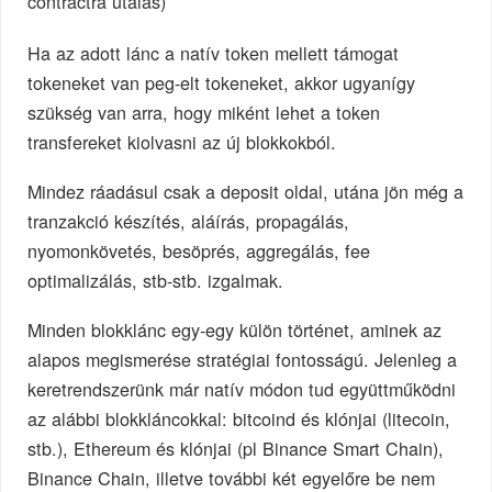
contractra utalás)
Ha az adott lánc a natív token mellett támogat
tokeneket van peg-elt tokeneket, akkor ugyanígy
szükség van arra, hogy miként lehet a token
transfereket kiolvasni az új blokkokból.
Mindez ráadásul csak a deposit oldal, utána jön még a
tranzakció készítés, aláírás, propagálás,
nyomonkövetés, besöprés, aggregálás, fee
optimalizálás, stb-stb. izgalmak.
Minden blokklánc egy-egy külön történet, aminek az
alapos megismerése stratégiai fontosságú. Jelenleg a
keretrendszerünk már natív módon tud együttműködni
az alábbi blokkláncokkal: bitcoind és klónjai (litecoin,
stb.), Ethereum és klónjai (pl Binance Smart Chain),
Binance Chain, illetve további két egyelőre be nem