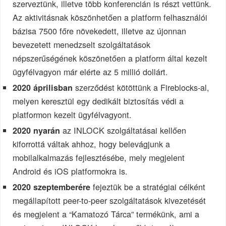
szerveztünk, illetve több konferencián is részt vettünk.
Az aktivitásnak köszönhetően a platform felhasználói
bázisa 7500 főre növekedett, illetve az újonnan
bevezetett menedzselt szolgáltatások
népszerűségének köszönetően a platform által kezelt
ügyfélvagyon már elérte az 5 millió dollárt.
szerződést kötöttünk a Fireblocks-al,
2020 áprilisban
melyen keresztül egy dedikált biztosítás védi a
platformon kezelt ügyfélvagyont.
az INLOCK szolgáltatásai kellően
2020 nyarán
kiforrottá váltak ahhoz, hogy belevágjunk a
mobilalkalmazás fejlesztésébe, mely megjelent
Android és iOS platformokra is.
fejeztük be a stratégiai célként
2020 szeptemberére
megállapított peer-to-peer szolgáltatások kivezetését
és megjelent a “Kamatozó Tárca” termékünk, ami a