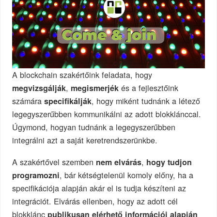
A blockchain szakértőink feladata, hogy
,
és a fejlesztőink
megvizsgálják
megismerjék
számára
, hogy miként tudnánk a létező
specifikálják
legegyszerűbben kommunikálni az adott blokklánccal.
Úgymond, hogyan tudnánk a legegyszerűbben
integrálni azt a saját keretrendszerünkbe.
A szakértővel szemben
,
nem elvárás
hogy tudjon
, bár kétségtelenül komoly előny, ha a
programozni
specifikációja alapján akár el is tudja készíteni az
integrációt. Elvárás ellenben, hogy az adott cél
blokklánc
publikusan elérhető információi alapján