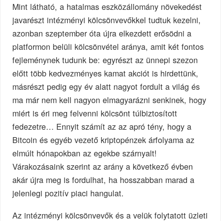
Mint látható, a hatalmas eszközállomány növekedést
javarészt intézményi kölcsönvevőkkel tudtuk kezelni,
azonban szeptember óta újra elkezdett erősödni a
platformon belüli kölcsönvétel aránya, amit két fontos
fejleménynek tudunk be: egyrészt az ünnepi szezon
előtt több kedvezményes kamat akciót is hirdettünk,
másrészt pedig egy év alatt nagyot fordult a világ és
ma már nem kell nagyon elmagyarázni senkinek, hogy
miért is éri meg felvenni kölcsönt túlbiztosított
fedezetre… Ennyit számít az az apró tény, hogy a
Bitcoin és egyéb vezető kriptopénzek árfolyama az
elmúlt hónapokban az egekbe szárnyalt!
Várakozásaink szerint az arány a következő évben
akár újra meg is fordulhat, ha hosszabban marad a
jelenlegi pozitív piaci hangulat.
Az intézményi kölcsönvevők és a velük folytatott üzleti