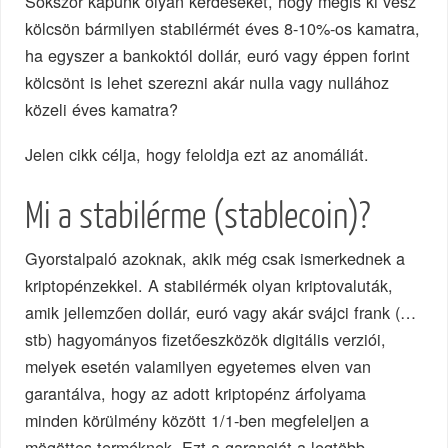
Sokszor kapunk olyan kérdéseket, hogy mégis ki vesz
kölcsön bármilyen stabilérmét éves 8-10%-os kamatra,
ha egyszer a bankoktól dollár, euró vagy éppen forint
kölcsönt is lehet szerezni akár nulla vagy nullához
közeli éves kamatra?
Jelen cikk célja, hogy feloldja ezt az anomáliát.
Mi a stabilérme (stablecoin)?
Gyorstalpaló azoknak, akik még csak ismerkednek a
kriptopénzekkel. A stabilérmék olyan kriptovaluták,
amik jellemzően dollár, euró vagy akár svájci frank (…
stb) hagyományos fizetőeszközök digitális verziói,
melyek esetén valamilyen egyetemes elven van
garantálva, hogy az adott kriptopénz árfolyama
minden körülmény között 1/1-ben megfeleljen a
mögöttes terméknek. Ezt a garanciát a legtöbb