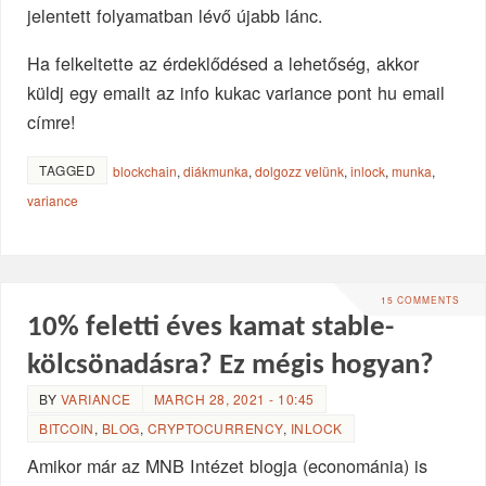
jelentett folyamatban lévő újabb lánc.
Ha felkeltette az érdeklődésed a lehetőség, akkor
küldj egy emailt az info kukac variance pont hu email
címre!
TAGGED
blockchain
,
diákmunka
,
dolgozz velünk
,
inlock
,
munka
,
variance
15 COMMENTS
10% feletti éves kamat stable-
kölcsönadásra? Ez mégis hogyan?
BY
VARIANCE
MARCH 28, 2021 - 10:45
BITCOIN
,
BLOG
,
CRYPTOCURRENCY
,
INLOCK
Amikor már az MNB Intézet blogja (econománia) is