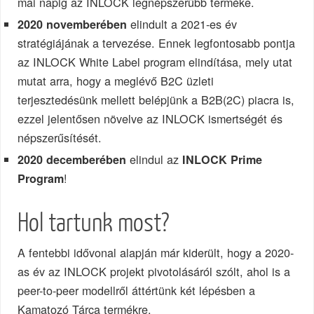
mai napig az INLOCK legnépszerűbb terméke.
elindult a 2021-es év
2020 novemberében
stratégiájának a tervezése. Ennek legfontosabb pontja
az INLOCK White Label program elindítása, mely utat
mutat arra, hogy a meglévő B2C üzleti
terjesztedésünk mellett belépjünk a B2B(2C) piacra is,
ezzel jelentősen növelve az INLOCK ismertségét és
népszerűsítését.
elindul az
2020 decemberében
INLOCK Prime
!
Program
Hol tartunk most?
A fentebbi idővonal alapján már kiderült, hogy a 2020-
as év az INLOCK projekt pivotolásáról szólt, ahol is a
peer-to-peer modellről áttértünk két lépésben a
Kamatozó Tárca termékre.