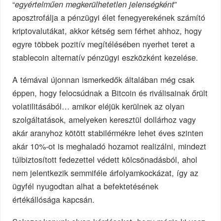
“
”
egyértelműen megkerülhetetlen jelenségként
aposztrofálja a pénzügyi élet fenegyerekének számító
kriptovalutákat, akkor kétség sem férhet ahhoz, hogy
egyre többek pozitív megítélésében nyerhet teret a
stablecoin alternatív pénzügyi eszközként kezelése.
A témával újonnan ismerkedők általában még csak
éppen, hogy felocsúdnak a Bitcoin és riválisainak őrült
volatilitásából… amikor eléjük kerülnek az olyan
szolgáltatások, amelyeken keresztül dollárhoz vagy
akár aranyhoz kötött stabilérmékre lehet éves szinten
akár 10%-ot is meghaladó hozamot realizálni, mindezt
túlbiztosított fedezettel védett kölcsönadásból, ahol
nem jelentkezik semmiféle árfolyamkockázat, így az
ügyfél nyugodtan alhat a befektetésének
értékállósága kapcsán.