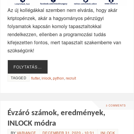
Az új kollégákkal szemben nem elvárás, hogy akár
kriptopénzek, akár a hagyományos pénzügyi
folyamatok kapcsán komoly tapasztaltokkal
rendelkezzen, ellenben a programozási tudás
kifejezetten fontos, mert tapasztalt szakemberre van
szükségünk!
FOLYTATÁS…
TAGGED
flutter
,
inlock
,
python
,
recruit
3 COMMENTS
Évzáró számok, eredmények,
INLOCK módra
BY
VARIANCE
DECEMBER 31, 2020 - 10:31
INLOCK