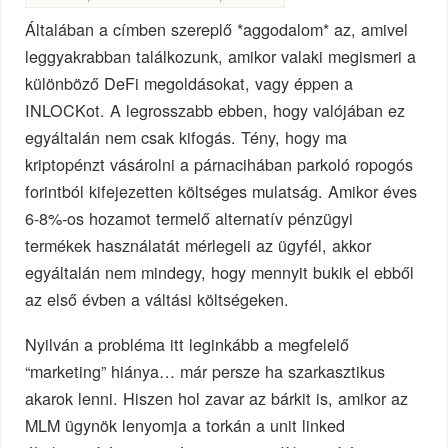
Általában a címben szereplő *aggodalom* az, amivel
leggyakrabban találkozunk, amikor valaki megismeri a
különböző DeFi megoldásokat, vagy éppen a
INLOCKot. A legrosszabb ebben, hogy valójában ez
egyáltalán nem csak kifogás. Tény, hogy ma
kriptopénzt vásárolni a párnacihában parkoló ropogós
forintból kifejezetten költséges mulatság. Amikor éves
6-8%-os hozamot termelő alternatív pénzügyi
termékek használatát mérlegeli az ügyfél, akkor
egyáltalán nem mindegy, hogy mennyit bukik el ebből
az első évben a váltási költségeken.
Nyilván a probléma itt leginkább a megfelelő
“marketing” hiánya… már persze ha szarkasztikus
akarok lenni. Hiszen hol zavar az bárkit is, amikor az
MLM ügynök lenyomja a torkán a unit linked