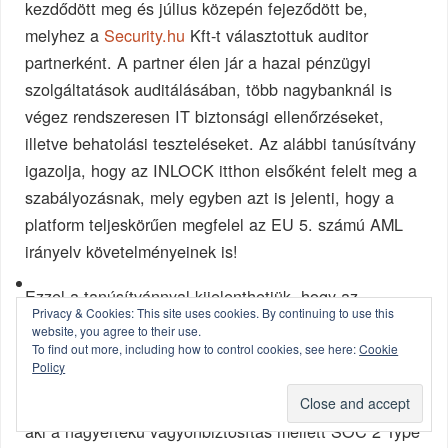
kezdődött meg és július közepén fejeződött be,
melyhez a
Security.hu
Kft-t választottuk auditor
partnerként. A partner élen jár a hazai pénzügyi
szolgáltatások auditálásában, több nagybanknál is
végez rendszeresen IT biztonsági ellenőrzéseket,
illetve behatolási teszteléseket. Az alábbi tanúsítvány
igazolja, hogy az INLOCK itthon elsőként felelt meg a
szabályozásnak, mely egyben azt is jelenti, hogy a
platform teljeskörűen megfelel az EU 5. számú AML
irányelv követelményeinek is!
Ezzel a tanúsítvánnyal kijelenthetjük, hogy az
Privacy & Cookies: This site uses cookies. By continuing to use this
INLOCK jelenleg minden létező és elvárt regulációs,
website, you agree to their use.
illetve ügyfélérték védelmi intézkedést megvalósított.
To find out more, including how to control cookies, see here:
Cookie
Policy
Nemrégiben jelentettük be, hogy az INLOCK kripto
letétkezelői partnerként a Fireblocks Inc-t választotta,
aki a nagyértékű vagyonbiztosítás mellett SOC 2 Type