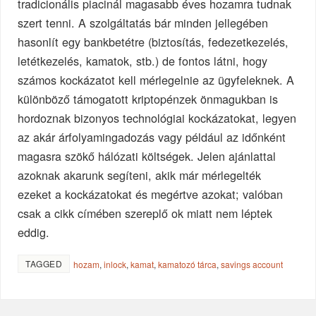
tradicionális piacinál magasabb éves hozamra tudnak
szert tenni. A szolgáltatás bár minden jellegében
hasonlít egy bankbetétre (biztosítás, fedezetkezelés,
letétkezelés, kamatok, stb.) de fontos látni, hogy
számos kockázatot kell mérlegelnie az ügyfeleknek. A
különböző támogatott kriptopénzek önmagukban is
hordoznak bizonyos technológiai kockázatokat, legyen
az akár árfolyamingadozás vagy például az időnként
magasra szökő hálózati költségek. Jelen ajánlattal
azoknak akarunk segíteni, akik már mérlegelték
ezeket a kockázatokat és megértve azokat; valóban
csak a cikk címében szereplő ok miatt nem léptek
eddig.
TAGGED
hozam
,
inlock
,
kamat
,
kamatozó tárca
,
savings account