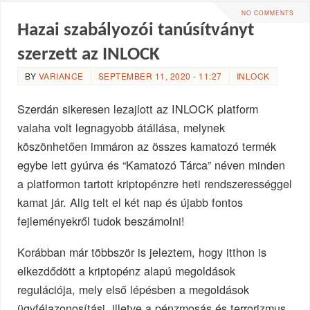
NO COMMENTS
Hazai szabályozói tanúsítványt
szerzett az INLOCK
BY
VARIANCE
SEPTEMBER 11, 2020 - 11:27
INLOCK
Szerdán sikeresen lezajlott az INLOCK platform
valaha volt legnagyobb átállása, melynek
köszönhetően immáron az összes kamatozó termék
egybe lett gyúrva és “Kamatozó Tárca” néven minden
a platformon tartott kriptopénzre heti rendszerességgel
kamat jár. Alig telt el két nap és újabb fontos
fejleményekről tudok beszámolni!
Korábban már többször is jeleztem, hogy itthon is
elkezdődött a kriptopénz alapú megoldások
regulációja, mely első lépésben a megoldások
ügyfélazonosítási, illetve a pénzmosás és terrorizmus