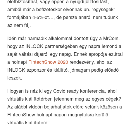
életbiztosítást, vagy éppen a nyugdíjbiztosítást,
amiből már a befizetéskor elvonnak un. “egységek”
formájában 4-5%-ot…, de persze amiről nem tudunk
az nem fáj.
Idén már harmadik alkalommal döntött úgy a MrCoin,
hogy az INLOCK partnerségében egy napra lemond a
saját váltási díjairól egy napig. Ennek apropója ezúttal
a holnapi
FintechShow 2020
rendezvény, ahol az
INLOCK szponzor és kiállító, jómagam pedig előadó
leszek.
Hogyan is néz ki egy Covid ready konferencia, ahol
virtuális kiállítótérben jelennem meg az egyes cégek?
Az alábbi videón bejárhatjátok előre velünk közösen a
FintechShow holnapi napon megnyitásra kerülő
virtuális kiállítóterét: