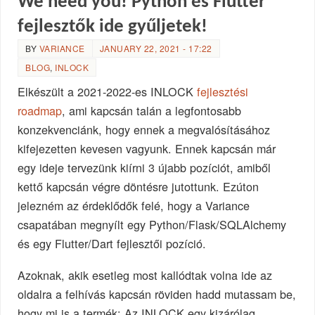
We need you! Python és Flutter
fejlesztők ide gyűljetek!
BY
VARIANCE
JANUARY 22, 2021 - 17:22
BLOG
,
INLOCK
Elkészült a 2021-2022-es INLOCK
fejlesztési
roadmap
, ami kapcsán talán a legfontosabb
konzekvenciánk, hogy ennek a megvalósításához
kifejezetten kevesen vagyunk. Ennek kapcsán már
egy ideje tervezünk kiírni 3 újabb pozíciót, amiből
kettő kapcsán végre döntésre jutottunk. Ezúton
jelezném az érdeklődők felé, hogy a Variance
csapatában megnyílt egy Python/Flask/SQLAlchemy
és egy Flutter/Dart fejlesztői pozíció.
Azoknak, akik esetleg most kallódtak volna ide az
oldalra a felhívás kapcsán röviden hadd mutassam be,
hogy mi is a termék: Az INLOCK egy kizárólag