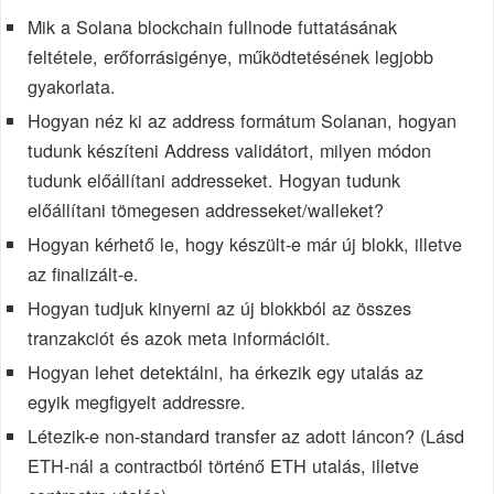
Mik a Solana blockchain fullnode futtatásának
feltétele, erőforrásigénye, működtetésének legjobb
gyakorlata.
Hogyan néz ki az address formátum Solanan, hogyan
tudunk készíteni Address validátort, milyen módon
tudunk előállítani addresseket. Hogyan tudunk
előállítani tömegesen addresseket/walleket?
Hogyan kérhető le, hogy készült-e már új blokk, illetve
az finalizált-e.
Hogyan tudjuk kinyerni az új blokkból az összes
tranzakciót és azok meta információit.
Hogyan lehet detektálni, ha érkezik egy utalás az
egyik megfigyelt addressre.
Létezik-e non-standard transfer az adott láncon? (Lásd
ETH-nál a contractból történő ETH utalás, illetve