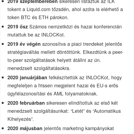
sikeresen listáztuk az ILK
2019 szeptemberében
tokent a Liquid.com tőzsdén, ahol azóta is elérhető a
token BTC és ETH párokon.
Számos nemzetközi és hazai konferencián
2019 ősz
mutattuk be az INLOCKot.
azonosítva a piaci trendeket jelentős
2019 év végén
stratégiaváltás mellett döntöttünk. Elkezdtünk a peer-
to-peer szolgáltatások helyett átállni az ún.
menedzselt szolgáltatásokra.
felkészítettük az INLOCKot, hogy
2020 januárjában
megfeleljen a frissen megjelent hazai és EU-s erős
ügyfélazonosítási és AML folyamatoknak.
sikeresen elindítottuk az első két
2020 februárban
menedzselt szolgáltásunkat: “Letét” és “Automatikus
Kihelyezés”.
jelentős marketing kampányokat
2020 májusban