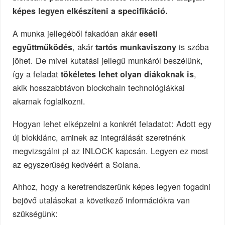
képes legyen elkészíteni a specifikáció.
A munka jellegéből fakadóan akár
eseti
, akár
is szóba
együttműködés
tartós munkaviszony
jöhet. De mivel kutatási jellegű munkáról beszélünk,
így a feladat
,
tökéletes lehet olyan diákoknak is
akik hosszabbtávon blockchain technológiákkal
akarnak foglalkozni.
Hogyan lehet elképzelni a konkrét feladatot: Adott egy
új blokklánc, aminek az integrálását szeretnénk
megvizsgálni pl az INLOCK kapcsán. Legyen ez most
az egyszerűség kedvéért a Solana.
Ahhoz, hogy a keretrendszerünk képes legyen fogadni
bejövő utalásokat a következő információkra van
szükségünk: