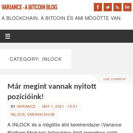
VARIANCE - A BITCOIN BLOG
A BLOCKCHAIN, A BITCOIN ÉS AMI MÖGÖTTE VAN.
CATEGORY:
INLOCK
ONE COMMENT
Már megint vannak nyitott
pozícióink!
BY
VARIANCE
MAY 1, 2021 - 15:51
INLOCK
,
VARIANCEHUB
A INLOCK és a mögötte álló keretrendszer (Variance
Platform Modules) fejlesztése őrült tempóban zajlik,