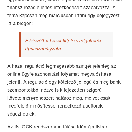
finanszírozás ellenes intézkedéseit szabályozza. A
téma kapcsán még márciusban írtam egy bejegyzést
itt a blogon:
Elkészült a hazai kripto szolgáltatók
típusszabályzata
A hazai reguláció legmagasabb szintjét jelenleg az
online ügyfelazonosítási folyamat megvalósítása
jelenti. A reguláció egy kötelező jellegű és még banki
szempontokból nézve is kifejezetten szigorú
követelményrendszert határoz meg, melyet csak
megfelelő minősítéssel rendelkező auditorok
végezhetnek.
Az INLOCK rendszer auditálása idén áprilisban