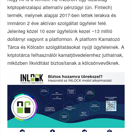
kriptopénzalapú alternatív pénzügyi (ún. Fintech)
termék, melynek alapjai 2017-ben lettek lerakva és
immáron 2 éve aktívan szolgáltat ügyfelei felé.
Jelenleg közel 10 ezer ügyfelünk kezel ~13 millió
dollárnyi vagyont a platformon. A platform Kamatozó
Tárca és Kölcsön szolgáltatásokat nyújt ügyfeleinek. A
kriptotárca felhasználói kamatjövedelemhez juthatnak,
miközben likviditást biztosítanak a kölcsönvevőknek.