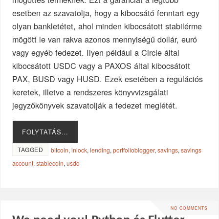
esetben az szavatolja, hogy a kibocsátó fenntart egy
olyan bankletétet, ahol minden kibocsátott stabilérme
mögött le van rakva azonos mennyiségű dollár, euró
vagy egyéb fedezet. Ilyen például a Circle által
kibocsátott USDC vagy a PAXOS által kibocsátott
PAX, BUSD vagy HUSD. Ezek esetében a regulációs
keretek, illetve a rendszeres könyvvizsgálati
jegyzőkönyvek szavatolják a fedezet meglétét.
FOLYTATÁS…
TAGGED
bitcoin
,
inlock
,
lending
,
portfolioblogger
,
savings
,
savings
account
,
stablecoin
,
usdc
NO COMMENTS