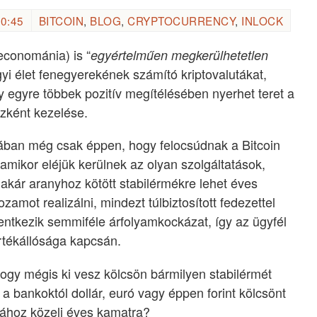
0:45
BITCOIN
,
BLOG
,
CRYPTOCURRENCY
,
INLOCK
econománia) is “
egyértelműen megkerülhetetlen
gyi élet fenegyerekének számító kriptovalutákat,
 egyre többek pozitív megítélésében nyerhet teret a
özként kezelése.
ában még csak éppen, hogy felocsúdnak a Bitcoin
… amikor eléjük kerülnek az olyan szolgáltatások,
akár aranyhoz kötött stabilérmékre lehet éves
amot realizálni, mindezt túlbiztosított fedezettel
entkezik semmiféle árfolyamkockázat, így az ügyfél
rtékállósága kapcsán.
ogy mégis ki vesz kölcsön bármilyen stabilérmét
 bankoktól dollár, euró vagy éppen forint kölcsönt
llához közeli éves kamatra?