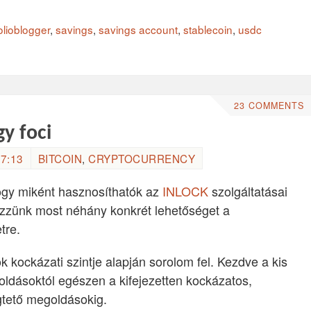
olioblogger
,
savings
,
savings account
,
stablecoin
,
usdc
23 COMMENTS
y foci
7:13
BITCOIN
,
CRYPTOCURRENCY
ogy miként hasznosíthatók az
INLOCK
szolgáltatásai
 Nézzünk most néhány konkrét lehetőséget a
tre.
 kockázati szintje alapján sorolom fel. Kezdve a kis
ldásoktól egészen a kifejezetten kockázatos,
tető megoldásokig.