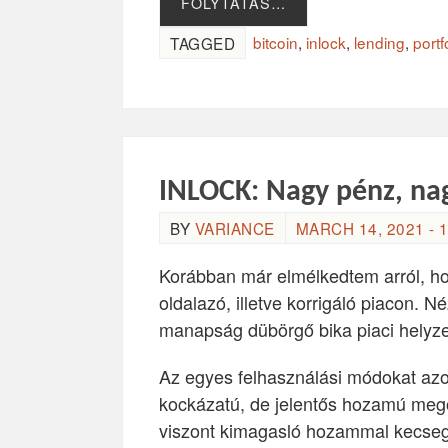
FOLYTATÁS…
bitcoin
,
inlock
,
lending
,
portf
TAGGED
INLOCK: Nagy pénz, nag
BY
VARIANCE
MARCH 14, 2021 - 1
Korábban már elmélkedtem arról, h
oldalazó, illetve korrigáló piacon.
manapság dübörgő bika piaci helyze
Az egyes felhasználási módokat azok
kockázatú, de jelentős hozamú mego
viszont kimagasló hozammal kecseg