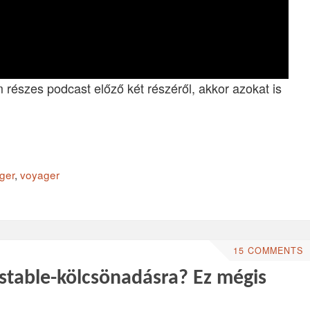
 részes podcast előző két részéről, akkor azokat is
gger
,
voyager
15 COMMENTS
 stable-kölcsönadásra? Ez mégis