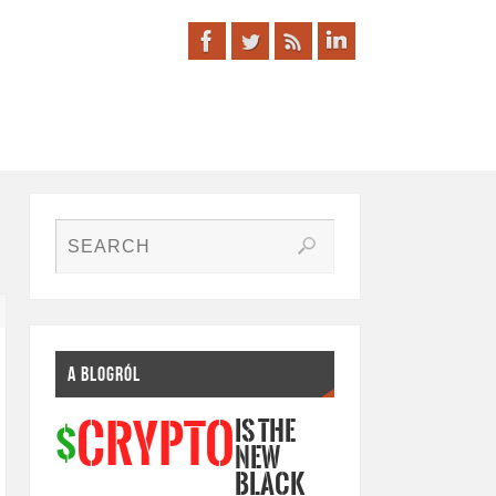
A BLOGRÓL
IS THE
CRYPTO
$
NEW
BLACK