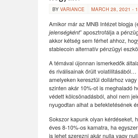
BY
VARIANCE
MARCH 28, 2021 - 1
Amikor már az MNB Intézet blogja (
” aposztrofálja a pénzü
jelenségként
akkor kétség sem férhet ahhoz, hogy
stablecoin alternatív pénzügyi eszk
A témával újonnan ismerkedők által
és riválisainak őrült volatilitásából
amelyeken keresztül dollárhoz vagy 
szinten akár 10%-ot is meghaladó hoz
védett kölcsönadásból, ahol nem jel
nyugodtan alhat a befektetésének é
Sokszor kapunk olyan kérdéseket, h
éves 8-10%-os kamatra, ha egyszer a
is lehet szerezni akár nulla vagy nu