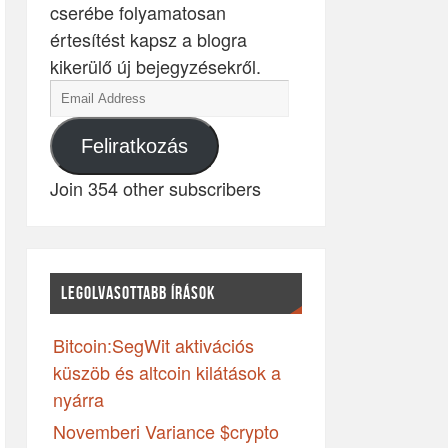
cserébe folyamatosan
értesítést kapsz a blogra
kikerülő új bejegyzésekről.
Feliratkozás
Join 354 other subscribers
LEGOLVASOTTABB ÍRÁSOK
Bitcoin:SegWit aktivációs
küszöb és altcoin kilátások a
nyárra
Novemberi Variance $crypto