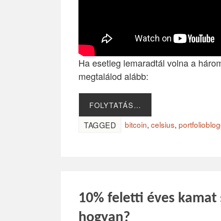
Ha esetleg lemaradtál volna a három
megtalálod alább:
FOLYTATÁS…
bitcoin
,
celsius
,
portfolioblo
TAGGED
10% feletti éves kamat
hogyan?