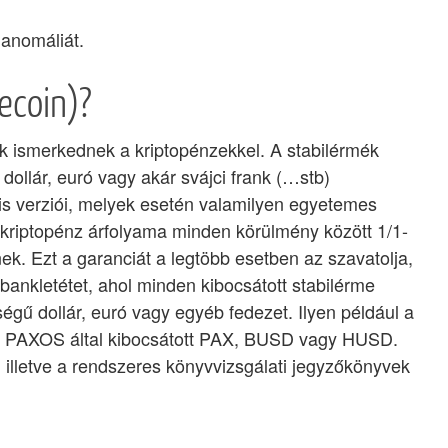
z anomáliát.
ecoin)?
k ismerkednek a kriptopénzekkel. A stabilérmék
 dollár, euró vagy akár svájci frank (…stb)
is verziói, melyek esetén valamilyen egyetemes
 kriptopénz árfolyama minden körülmény között 1/1-
k. Ezt a garanciát a legtöbb esetben az szavatolja,
bankletétet, ahol minden kibocsátott stabilérme
gű dollár, euró vagy egyéb fedezet. Ilyen például a
 a PAXOS által kibocsátott PAX, BUSD vagy HUSD.
 illetve a rendszeres könyvvizsgálati jegyzőkönyvek