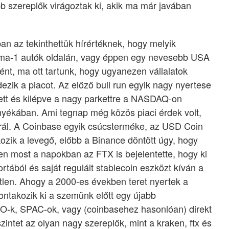
b szereplők virágoztak ki, akik ma már javában
an az tekinthettük hírértéknek, hogy melyik
rma-1 autók oldalán, vagy éppen egy nevesebb USA
ént, ma ott tartunk, hogy ugyanezen vállalatok
zik a piacot. Az előző bull run egyik nagy nyertese
ett és kilépve a nagy parkettre a NASDAQ-on
nyékában. Ami tegnap még közös piaci érdek volt,
rál. A Coinbase egyik csúcsterméke, az USD Coin
zik a levegő, előbb a Binance döntött úgy, hogy
ppen most a napokban az FTX is bejelentette, hogy ki
ortából és saját regulált stablecoin eszközt kíván a
tlen. Ahogy a 2000-es években teret nyertek a
ntakozik ki a szemünk előtt egy újabb
PO-k, SPAC-ok, vagy (coinbasehez hasonlóan) direkt
szintet az olyan nagy szereplők, mint a kraken, ftx és