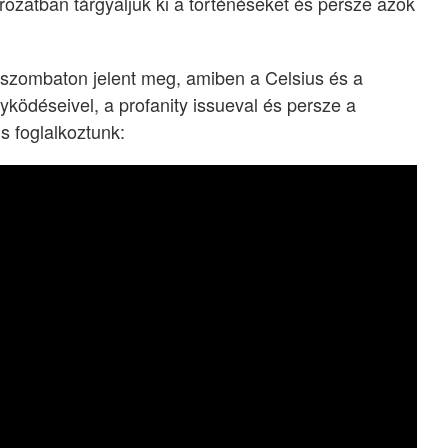
ozatban tárgyaljuk ki a történéseket és persze azok
 szombaton jelent meg, amiben a Celsius és a
yködéseivel, a profanity issueval és persze a
is foglalkoztunk: