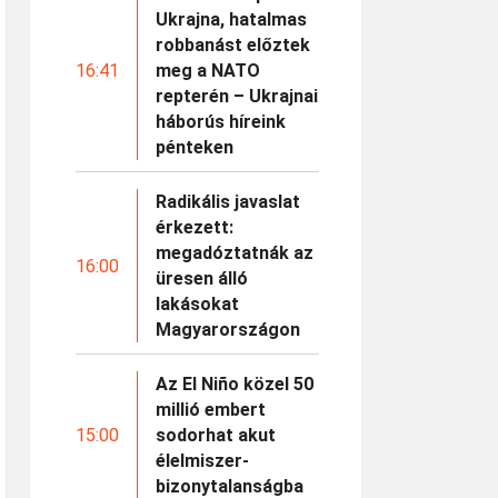
Ukrajna, hatalmas
robbanást előztek
16:41
meg a NATO
repterén – Ukrajnai
háborús híreink
pénteken
Radikális javaslat
érkezett:
megadóztatnák az
16:00
üresen álló
lakásokat
Magyarországon
Az El Niño közel 50
millió embert
15:00
sodorhat akut
élelmiszer-
bizonytalanságba