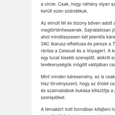
a circle. Csak, hogy néhány olyan s
került ezen szándékuk.
Az elmúlt fél év bizony bőven adott
megtörténhessenek. Sajnálatosan jó 
ahol mindösszesen két jelentős kár
3AC Ikarusz-effektusa és persze a T
rántsa a Celsiust és a Voyagert. A 
egy tucat kisebb szereplőt, akikről e
tevékenységük mögött valójában csak
Mint minden káresemény, ez is csak 
hisz törvényszerű, hogy az őrület c
és szalmabábok bukása kitisztítja a 
szereplőket.
A témakört írott formában kifejteni