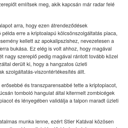
zereplőt említsek meg, akik kapcsán már radar felé
 alapot arra, hogy ezen átrendeződések
példa erre a kriptoalapú kölcsönszolgáltatás piaca,
esemény kellett az apokalipszishez, nevezetesen a
erra bukása. Ez elég is volt ahhoz, hogy magával
két nagy szereplő pedig magával rántott tovább közel
záltal derült ki, hogy a hangzatos üzleti
 szolgáltatás-viszontértékesítés állt.
erősebbé és transzparensabbé tette a kriptopiacot,
súcsán tomboló hangulat által kitermelt zombicégek
piacot és lényegében validálja a talpon maradt üzleti
 hatalmas munka lenne, ezért Stier Katával közösen