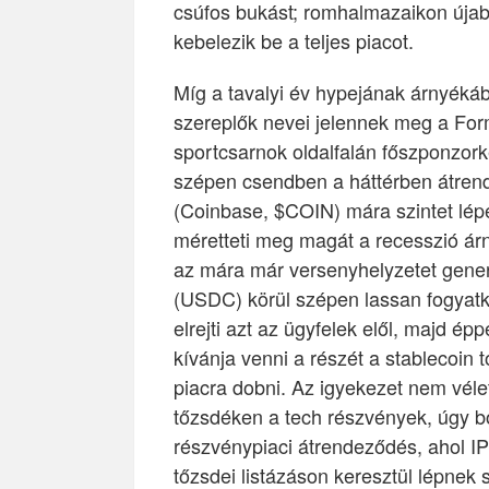
csúfos bukást; romhalmazaikon újab
kebelezik be a teljes piacot.
Míg a tavalyi év hypejának árnyékáb
szereplők nevei jelennek meg a Fo
sportcsarnok oldalfalán főszponzork
szépen csendben a háttérben átrende
(Coinbase, $COIN) mára szintet lép
méretteti meg magát a recesszió ár
az mára már versenyhelyzetet gene
(USDC) körül szépen lassan fogyatko
elrejti azt az ügyfelek elől, majd é
kívánja venni a részét a stablecoin t
piacra dobni. Az igyekezet nem véle
tőzsdéken a tech részvények, úgy bo
részvénypiaci átrendeződés, ahol I
tőzsdei listázáson keresztül lépnek 