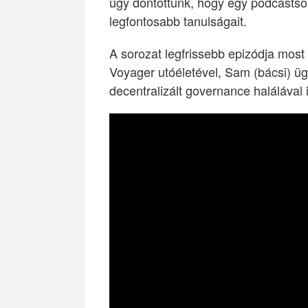
úgy döntöttünk, hogy egy podcastsor
legfontosabb tanulságait.
A sorozat legfrissebb epizódja most
Voyager utóéletével, Sam (bácsi) üg
decentralizált governance halálával 