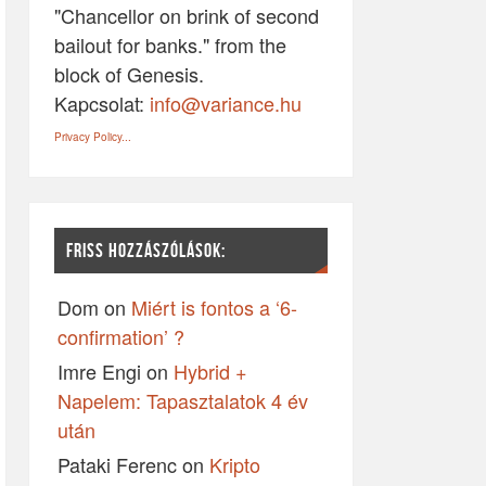
"Chancellor on brink of second
bailout for banks." from the
block of Genesis.
Kapcsolat:
info@variance.hu
Privacy Policy...
FRISS HOZZÁSZÓLÁSOK:
Dom
on
Miért is fontos a ‘6-
confirmation’ ?
Imre Engi
on
Hybrid +
Napelem: Tapasztalatok 4 év
után
Pataki Ferenc
on
Kripto