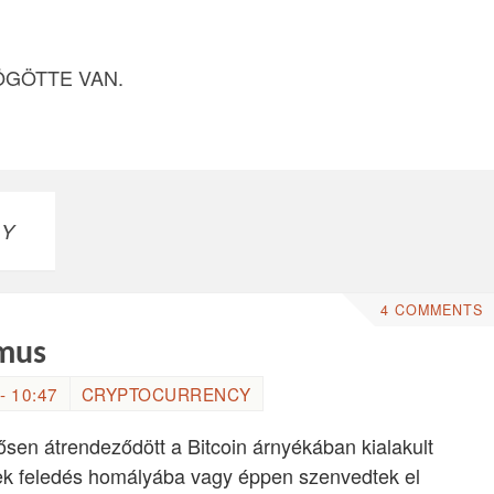
ÖGÖTTE VAN.
CY
4 COMMENTS
zmus
- 10:47
CRYPTOCURRENCY
ősen átrendeződött a Bitcoin árnyékában kialakult
ek feledés homályába vagy éppen szenvedtek el