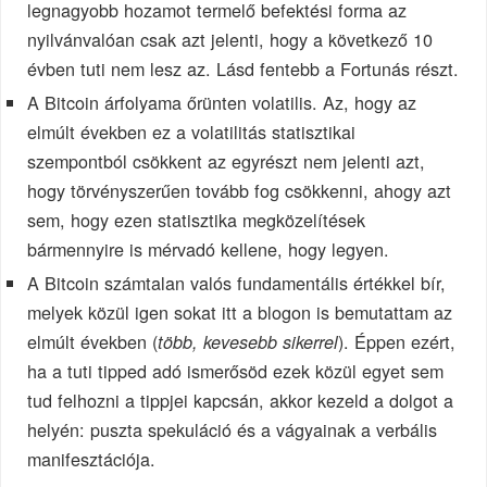
legnagyobb hozamot termelő befektési forma az
nyilvánvalóan csak azt jelenti, hogy a következő 10
évben tuti nem lesz az. Lásd fentebb a Fortunás részt.
A Bitcoin árfolyama őrünten volatilis. Az, hogy az
elmúlt években ez a volatilitás statisztikai
szempontból csökkent az egyrészt nem jelenti azt,
hogy törvényszerűen tovább fog csökkenni, ahogy azt
sem, hogy ezen statisztika megközelítések
bármennyire is mérvadó kellene, hogy legyen.
A Bitcoin számtalan valós fundamentális értékkel bír,
melyek közül igen sokat itt a blogon is bemutattam az
elmúlt években (
). Éppen ezért,
több, kevesebb sikerrel
ha a tuti tipped adó ismerősöd ezek közül egyet sem
tud felhozni a tippjei kapcsán, akkor kezeld a dolgot a
helyén: puszta spekuláció és a vágyainak a verbális
manifesztációja.