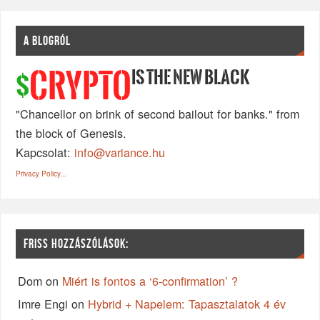
A BLOGRÓL
IS THE NEW BLACK
CRYPTO
$
"Chancellor on brink of second bailout for banks." from
the block of Genesis.
Kapcsolat:
info@variance.hu
Privacy Policy...
FRISS HOZZÁSZÓLÁSOK:
Dom
on
Miért is fontos a ‘6-confirmation’ ?
Imre Engi
on
Hybrid + Napelem: Tapasztalatok 4 év