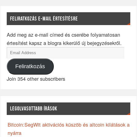
FELIRATKOZÁS E-MAIL ÉRTESÍTÉSRE
Add meg az e-mail címed és cserébe folyamatosan
értesítést kapsz a blogra kikerülő új bejegyzésekről.
Feliratkozás
Join 354 other subscribers
LEGOLVASOTTABB ÍRÁSOK
Bitcoin:SegWit aktivációs küszöb és altcoin kilátások a
nyárra