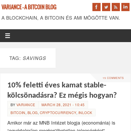
VARIANCE - A BITCOIN BLOG
A BLOCKCHAIN, A BITCOIN ÉS AMI MÖGÖTTE VAN.
TAG:
SAVINGS
15 COMMENTS
10% feletti éves kamat stable-
kölcsönadásra? Ez mégis hogyan?
BY
VARIANCE
MARCH 28, 2021 - 10:45
BITCOIN
,
BLOG
,
CRYPTOCURRENCY
,
INLOCK
Amikor már az MNB Intézet blogja (econománia) is
“
”
egyértelműen megkerülhetetlen jelenségként