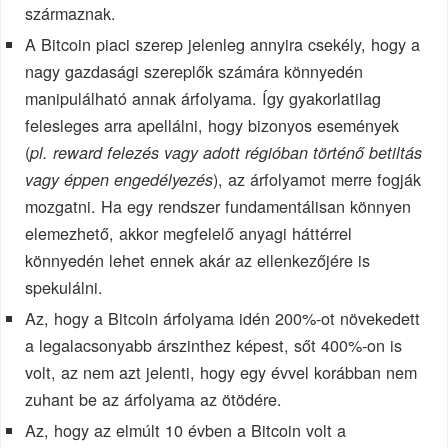
származnak.
A Bitcoin piaci szerep jelenleg annyira csekély, hogy a
nagy gazdasági szereplők számára könnyedén
manipulálható annak árfolyama. Így gyakorlatilag
felesleges arra apellálni, hogy bizonyos események
(
pl. reward felezés vagy adott régióban történő betiltás
), az árfolyamot merre fogják
vagy éppen engedélyezés
mozgatni. Ha egy rendszer fundamentálisan könnyen
elemezhető, akkor megfelelő anyagi háttérrel
könnyedén lehet ennek akár az ellenkezőjére is
spekulálni.
Az, hogy a Bitcoin árfolyama idén 200%-ot növekedett
a legalacsonyabb árszinthez képest, sőt 400%-on is
volt, az nem azt jelenti, hogy egy évvel korábban nem
zuhant be az árfolyama az ötödére.
Az, hogy az elmúlt 10 évben a Bitcoin volt a