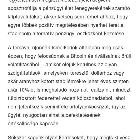
aposztrofálja a pénzügyi élet fenegyerekének számító
kriptovalutákat, akkor kétség sem férhet ahhoz, hogy
egyre többek pozitív megítélésében nyerhet teret a
stablecoin alternatív pénzügyi eszközként kezelése.
A témával újonnan ismerkedők általában még csak
éppen, hogy felocsúdnak a Bitcoin és riválisainak őrült
volatilitásából… amikor eléjük kerülnek az olyan
szolgáltatások, amelyeken keresztül dollárhoz vagy
akár aranyhoz kötött stabilérmékre lehet éves szinten
akár 10%-ot is meghaladó hozamot realizálni, mindezt
túlbiztosított fedezettel védett kölcsönadásból, ahol
nem jelentkezik semmiféle árfolyamkockázat, így az
ügyfél nyugodtan alhat a befektetésének
értékállósága kapcsán.
Sokszor kapunk olyan kérdéseket, hogy mégis ki vesz