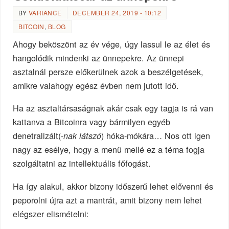
BY
VARIANCE
DECEMBER 24, 2019 - 10:12
BITCOIN
,
BLOG
Ahogy beköszönt az év vége, úgy lassul le az élet és
hangolódik mindenki az ünnepekre. Az ünnepi
asztalnál persze előkerülnek azok a beszélgetések,
amikre valahogy egész évben nem jutott idő.
Ha az asztaltársaságnak akár csak egy tagja is rá van
kattanva a Bitcoinra vagy bármilyen egyéb
denetralizált(
) hóka-mókára… Nos ott igen
-nak látszó
nagy az esélye, hogy a menü mellé ez a téma fogja
szolgáltatni az intellektuális főfogást.
Ha így alakul, akkor bizony időszerű lehet elővenni és
peporolni újra azt a mantrát, amit bizony nem lehet
elégszer elismételni: