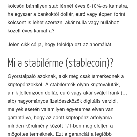
kölcsön bármilyen stabilérmét éves 8-10%-os kamatra,
ha egyszer a bankoktól dollár, euró vagy éppen forint
kölcsönt is lehet szerezni akár nulla vagy nullához
közeli éves kamatra?
Jelen cikk célja, hogy feloldja ezt az anomáliát.
Mi a stabilérme (stablecoin)?
Gyorstalpaló azoknak, akik még csak ismerkednek a
kriptopénzekkel. A stabilérmék olyan kriptovaluták,
amik jellemzően dollár, euró vagy akár svájci frank (…
stb) hagyományos fizetőeszközök digitális verziói,
melyek esetén valamilyen egyetemes elven van
garantálva, hogy az adott kriptopénz árfolyama
minden körülmény között 1/1-ben megfeleljen a
mögöttes terméknek. Ezt a garanciát a legtöbb