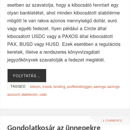
esetben az szavatolja, hogy a kibocsátó fenntart egy
olyan bankletétet, ahol minden kibocsátott stabilérme
mögött le van rakva azonos mennyiségű dollár, euró
vagy egyéb fedezet. Ilyen például a Circle által
kibocsátott USDC vagy a PAXOS által kibocsátott
PAX, BUSD vagy HUSD. Ezek esetében a regulációs
keretek, illetve a rendszeres könyvvizsgálati
jegyzőkönyvek szavatolják a fedezet meglétét.
FOLYTATÁS…
TAGGED
bitcoin
,
inlock
,
lending
,
portfolioblogger
,
savings
,
savings
account
,
stablecoin
,
usdc
2 COMMENTS
Gondolatkosár az ünnepekre