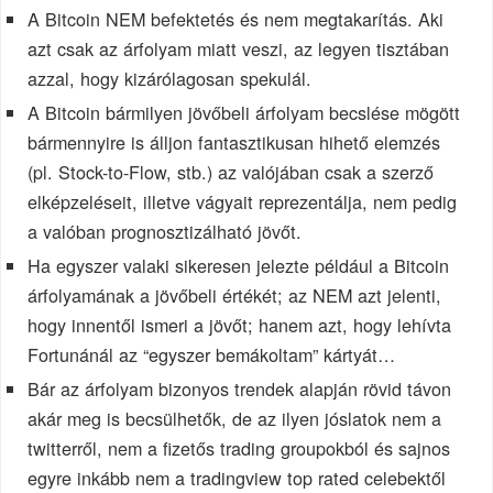
A Bitcoin NEM befektetés és nem megtakarítás. Aki
azt csak az árfolyam miatt veszi, az legyen tisztában
azzal, hogy kizárólagosan spekulál.
A Bitcoin bármilyen jövőbeli árfolyam becslése mögött
bármennyire is álljon fantasztikusan hihető elemzés
(pl. Stock-to-Flow, stb.) az valójában csak a szerző
elképzeléseit, illetve vágyait reprezentálja, nem pedig
a valóban prognosztizálható jövőt.
Ha egyszer valaki sikeresen jelezte például a Bitcoin
árfolyamának a jövőbeli értékét; az NEM azt jelenti,
hogy innentől ismeri a jövőt; hanem azt, hogy lehívta
Fortunánál az “egyszer bemákoltam” kártyát…
Bár az árfolyam bizonyos trendek alapján rövid távon
akár meg is becsülhetők, de az ilyen jóslatok nem a
twitterről, nem a fizetős trading groupokból és sajnos
egyre inkább nem a tradingview top rated celebektől