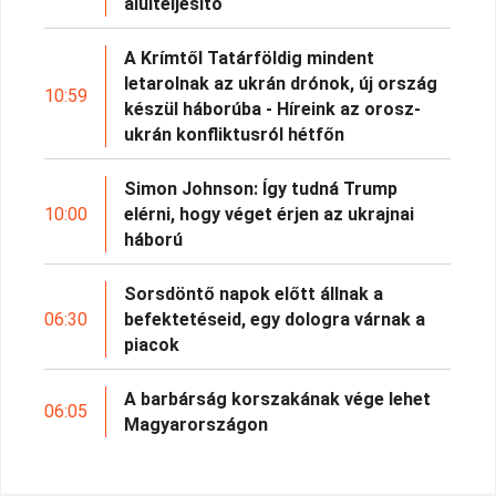
alulteljesítő
A Krímtől Tatárföldig mindent
letarolnak az ukrán drónok, új ország
10:59
készül háborúba - Híreink az orosz-
ukrán konfliktusról hétfőn
Simon Johnson: Így tudná Trump
10:00
elérni, hogy véget érjen az ukrajnai
háború
Sorsdöntő napok előtt állnak a
06:30
befektetéseid, egy dologra várnak a
piacok
A barbárság korszakának vége lehet
06:05
Magyarországon