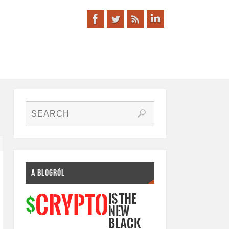
A BLOGRÓL
IS THE
CRYPTO
$
NEW
BLACK