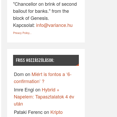
"Chancellor on brink of second
bailout for banks." from the
block of Genesis.
Kapcsolat:
info@variance.hu
Privacy Policy...
FRISS HOZZÁSZÓLÁSOK:
Dom
on
Miért is fontos a ‘6-
confirmation’ ?
Imre Engi
on
Hybrid +
Napelem: Tapasztalatok 4 év
után
Pataki Ferenc
on
Kripto