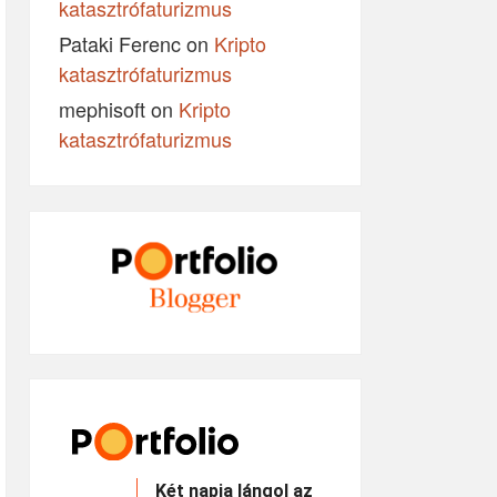
katasztrófaturizmus
Pataki Ferenc
on
Kripto
katasztrófaturizmus
mephisoft
on
Kripto
katasztrófaturizmus
Két napja lángol az