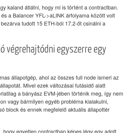
 kaland átlátni, hogy mi is történt a contractban.
s a Balancer YFL->aLINK árfolyama között volt
 bezárva tudott 15 ETH-ból 17.2-őt csinálni a
ió végrehajtódni egyszerre egy
mas állapotgép, ahol az összes full node ismeri az
llapotát. Mivel ezek változásai futásidő alatt
orlatilag a bányász EVM-jében történik meg, így nem
tion vagy bármilyen egyéb probléma kialakulni,
só block és ennek megfelelő aktuális állapottér
, hogy egyetlen contractban képes légy egy adott