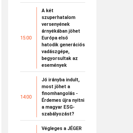
A két
szuperhatalom
versenyének
árnyékában jöhet
15:00
Európa első
hatodik generációs
vadászgépe,
begyorsultak az
események
Jó irányba indult,
most jöhet a
finomhangolás -
14:00
Érdemes újra nyitni
a magyar ESG-
szabályozást?
Végleges a JÉGER