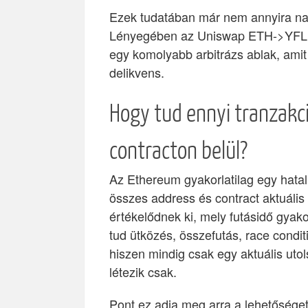
Ezek tudatában már nem annyira nagy
Lényegében az Uniswap ETH->YFL é
egy komolyabb arbitrázs ablak, amit
delikvens.
Hogy tud ennyi tranzakc
contracton belül?
Az Ethereum gyakorlatilag egy hatal
összes address és contract aktuális á
értékelődnek ki, mely futásidő gyak
tud ütközés, összefutás, race condi
hiszen mindig csak egy aktuális utol
létezik csak.
Pont ez adja meg arra a lehetőséget