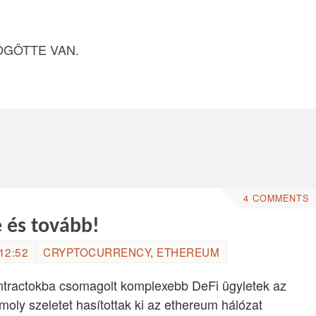
ÖGÖTTE VAN.
4 COMMENTS
e és tovább!
12:52
CRYPTOCURRENCY
,
ETHEREUM
contractokba csomagolt komplexebb DeFi ügyletek az
oly szeletet hasítottak ki az ethereum hálózat