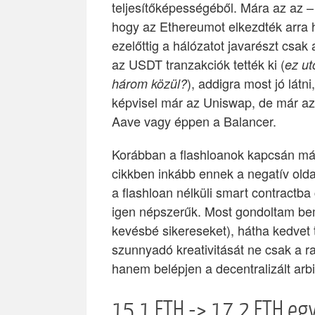
teljesítőképességéből. Mára az az – 
hogy az Ethereumot elkezdték arra h
ezelőttig a hálózatot javarészt csak
az USDT tranzakciók tették ki (
ez ut
), addigra most jó látn
három közül?
képvisel már az Uniswap, de már az 
Aave vagy éppen a Balancer.
Korábban a flashloanok kapcsán már
cikkben inkább ennek a negatív olda
a flashloan nélküli smart contractb
igen népszerűk. Most gondoltam be
kevésbé sikereseket), hátha kedvet
szunnyadó kreativitását ne csak a r
hanem belépjen a decentralizált arbi
15.1 ETH -> 17.2 ETH egy