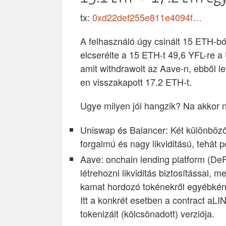
tx:
0xd22def255e811e4094f…
A felhasználó úgy csinált 15 ETH-ból
elcserélte a 15 ETH-t 49,6 YFL-re a
amit withdrawolt az Aave-n, ebből l
en visszakapott 17.2 ETH-t.
Ugye milyen jól hangzik? Na akkor 
Uniswap és Balancer: Két különböző
forgalmú és nagy likviditású, tehát p
Aave: onchain lending platform (DeF
létrehozni likviditás biztosítással,
kamat hordozó tokénekről egyébkén
Itt a konkrét esetben a contract aLI
tokenizált (kölcsönadott) verziója.