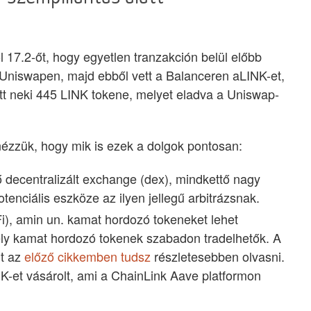
 17.2-őt, hogy egyetlen tranzakción belül előbb
 Uniswapen, majd ebből vett a Balanceren aLINK-et,
ett neki 445 LINK tokene, melyet eladva a Uniswap-
nézzük, hogy mik is ezek a dolgok pontosan:
 decentralizált exchange (dex), mindkettő nagy
otenciális eszköze az ilyen jellegű arbitrázsnak.
i), amin un. kamat hordozó tokeneket lehet
 mely kamat hordozó tokenek szabadon tradelhetők. A
t az
előző cikkemben tudsz
részletesebben olvasni.
NK-et vásárolt, ami a ChainLink Aave platformon