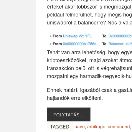
értéket akár többször is megmozgat
például felmerülhet, hogy mégis ho
uniswapról a balancerre? Nos a vála
Tehát van arra lehetőség, hogy egye
kriptoeszközöket, majd azokat átm
tranzakción belül ott is végrehajts
mozgatni egy harmadik-negyedik-hus
Ennek határt, igazából csak a gasLi
hajlandók erre elkölteni.
FOLYTATÁS…
aave
,
arbitrage
,
compound
TAGGED