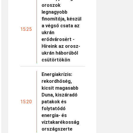
oroszok
legnagyobb
finomítója, készül
a végső csata az
15:25
ukrán
erődvárosért -
Híreink az orosz-
ukrán háborúból
csütörtökön
Energiakrízis:
rekordhőség,
kicsit magasabb
Duna, kiszáradó
15:20
patakok és
folytatódó
energia- és
víztakarékosság
országszerte