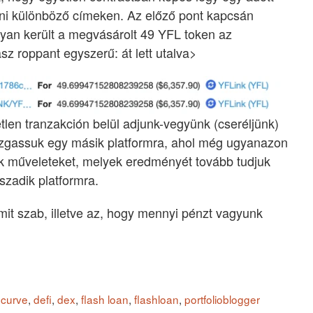
ni különböző címeken. Az előző pont kapcsán
gyan került a megvásárolt 49 YFL token az
sz roppant egyszerű: át lett utalva>
tlen tranzakción belül adjunk-vegyünk (cseréljünk)
ozgassuk egy másik platformra, ahol még ugyanazon
unk műveleteket, melyek eredményét tovább tudjuk
zadik platformra.
mit szab, illetve az, hogy mennyi pénzt vagyunk
,
curve
,
defi
,
dex
,
flash loan
,
flashloan
,
portfolioblogger