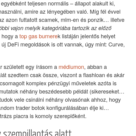
egyébként teljesen normális – állapot alakult ki,
asználni, amire az lényegében való. Míg fél évvel
 az azon futtatott scamek, mlm-en és ponzik… illetve
óbbi vajon melyik kategóriába tartozik az előző
i, hogy a
top gas burnere
k listáján jelentős helyet
új DeFi megoldások is ott vannak, úgy mint: Curve,
 született egy írásom a
médiumon
, abban a
lát szedtem csak össze, viszont a flashloan és akár
a csomagolt komplex pénzügyi műveletek azóta is
mutatok néhány beszédesebb példát (sikereseket…
 tudok vele csinálni néhány olvasónak ahhoz, hogy
andom trader botok konfigurálásában élje ki…
trázs piacra is komoly szereplőként.
 szempillantás alatt