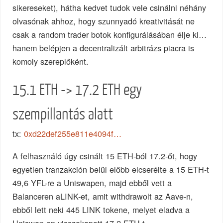
sikereseket), hátha kedvet tudok vele csinálni néhány
olvasónak ahhoz, hogy szunnyadó kreativitását ne
csak a random trader botok konfigurálásában élje ki…
hanem belépjen a decentralizált arbitrázs piacra is
komoly szereplőként.
15.1 ETH -> 17.2 ETH egy
szempillantás alatt
tx:
0xd22def255e811e4094f…
A felhasználó úgy csinált 15 ETH-ból 17.2-őt, hogy
egyetlen tranzakción belül előbb elcserélte a 15 ETH-t
49,6 YFL-re a Uniswapen, majd ebből vett a
Balanceren aLINK-et, amit withdrawolt az Aave-n,
ebből lett neki 445 LINK tokene, melyet eladva a
Uniswap-en visszakapott 17.2 ETH-t.