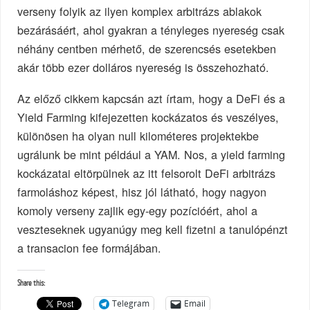
verseny folyik az ilyen komplex arbitrázs ablakok
bezárásáért, ahol gyakran a tényleges nyereség csak
néhány centben mérhető, de szerencsés esetekben
akár több ezer dolláros nyereség is összehozható.
Az előző cikkem kapcsán azt írtam, hogy a DeFi és a
Yield Farming kifejezetten kockázatos és veszélyes,
különösen ha olyan null kilométeres projektekbe
ugrálunk be mint például a YAM. Nos, a yield farming
kockázatai eltörpülnek az itt felsorolt DeFi arbitrázs
farmoláshoz képest, hisz jól látható, hogy nagyon
komoly verseny zajlik egy-egy pozícióért, ahol a
veszteseknek ugyanúgy meg kell fizetni a tanulópénzt
a transacion fee formájában.
Share this:
Telegram
Email