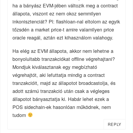
ha a bányász EVM-jében változik meg a contract
állapota, viszont ez nem okoz semmilyen
inkonisztenciát? Pl: flashloan-nal eltolom az egyik
tőzsdén a market price-t amire valamilyen price
oracle reagál, aztán ezt kihasználom valahogy.
Ha elég az EVM állapota, akkor nem lehetne a
bonyolultabb tranzakciókat offline végrehajtani?
Mondjuk kiválasztanak egy megbízható
végrehajtót, aki lefuttatja mindig a contract
tranzakcióit, majd az állapotot broadcastolja, és
adott számú tranzakció után csak a végleges
állapotot bányasztatja ki. Habár lehet ezek a
POS sidechain-ek hasonlóan működnek, nem
tudom
REPLY