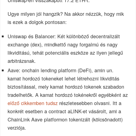
Ugye milyen jól hangzik? Na akkor nézzük, hogy mik
is ezek a dolgok pontosan:
Uniswap és Balancer: Két különböző decentralizált
exchange (dex), mindkettő nagy forgalmú és nagy
likviditású, tehát potenciális eszköze az ilyen jellegű
arbitrázsnak.
Aave: onchain lending platform (DeFi), amin un.
kamat hordozó tokeneket lehet létrehozni likviditás
biztosítással, mely kamat hordozó tokenek szabadon
tradelhetők. A kamat hordozó tokénekről egyébként az
előző cikkemben tudsz
részletesebben olvasni. Itt a
konkrét esetben a contract aLINK-et vásárolt, ami a
ChainLink Aave platformon tokenizált (kölcsönadott)
verziója.