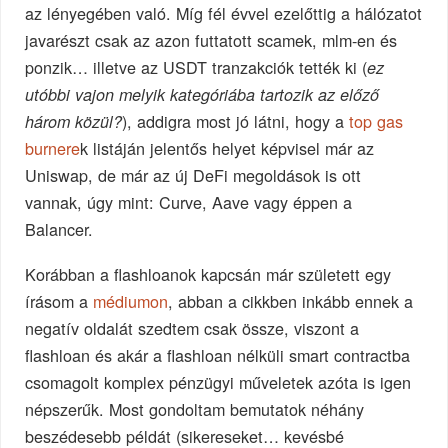
az lényegében való. Míg fél évvel ezelőttig a hálózatot
javarészt csak az azon futtatott scamek, mlm-en és
ponzik… illetve az USDT tranzakciók tették ki (
ez
utóbbi vajon melyik kategóriába tartozik az előző
), addigra most jó látni, hogy a
top gas
három közül?
burnere
k listáján jelentős helyet képvisel már az
Uniswap, de már az új DeFi megoldások is ott
vannak, úgy mint: Curve, Aave vagy éppen a
Balancer.
Korábban a flashloanok kapcsán már született egy
írásom a
médiumon
, abban a cikkben inkább ennek a
negatív oldalát szedtem csak össze, viszont a
flashloan és akár a flashloan nélküli smart contractba
csomagolt komplex pénzügyi műveletek azóta is igen
népszerűk. Most gondoltam bemutatok néhány
beszédesebb példát (sikereseket… kevésbé