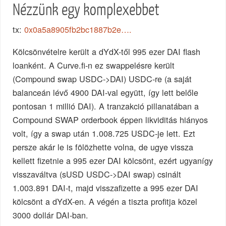
Nézzünk egy komplexebbet
tx:
0x0a5a8905fb2bc1887b2e….
Kölcsönvételre került a dYdX-től 995 ezer DAI flash
loanként. A Curve.fi-n ez swappelésre került
(Compound swap USDC->DAI) USDC-re (a saját
balanceán lévő 4900 DAI-val együtt, így lett belőle
pontosan 1 millió DAI). A tranzakció pillanatában a
Compound SWAP orderbook éppen likviditás hiányos
volt, így a swap után 1.008.725 USDC-je lett. Ezt
persze akár le is fölözhette volna, de ugye vissza
kellett fizetnie a 995 ezer DAI kölcsönt, ezért ugyanígy
visszaváltva (sUSD USDC->DAI swap) csinált
1.003.891 DAI-t, majd visszafizette a 995 ezer DAI
kölcsönt a dYdX-en. A végén a tiszta profitja közel
3000 dollár DAI-ban.