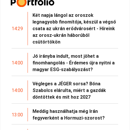
Két napja lángol az oroszok
legnagyobb finomítója, készül a végső
14:29
csata az ukrán erődvárosért - Híreink
az orosz-ukrán háborúból
csütörtökön
Jó irányba indult, most jöhet a
14:00
finomhangolás - Érdemes újra nyitni a
magyar ESG-szabályozást?
Végleges a JÉGER sorsa? Bóna
14:00
Szabolcs elárulta, miért a gazdák
döntöttek és mit hoz 2027
Meddig használhatja még Irán
13:00
fegyverként a Hormuzi-szorost?