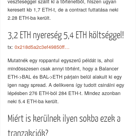
veszteséggel szállt ki a történetből, hiszen ugyan
keresett kb 1,7 ETH-t, de a contract futtatása neki
2.28 ETH-ba került.
3,2 ETH nyereség 5,4 ETH költséggel!
tx:
0x218d5a2c3ef49850ff…
Mutatnék egy roppantul egyszerű példát is, ahol
mindösszesen csak annyi történt, hogy a Balancer
ETH->BAL és BAL->ETH párjain belül alakult ki egy
igen nagy spread. A delikvens így tudott csinálni egy
lépésben 276 ETH-ból 284 ETH-t. Mindez azonban
neki 5.4 ETH-ba került.
Miért is kerülnek ilyen sokba ezek a
tranzakciók?