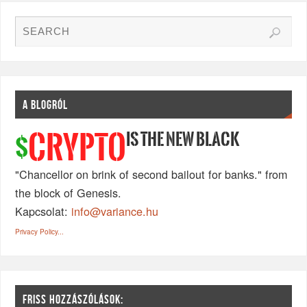
A BLOGRÓL
IS THE NEW BLACK
CRYPTO
$
"Chancellor on brink of second bailout for banks." from
the block of Genesis.
Kapcsolat:
info@variance.hu
Privacy Policy...
FRISS HOZZÁSZÓLÁSOK: