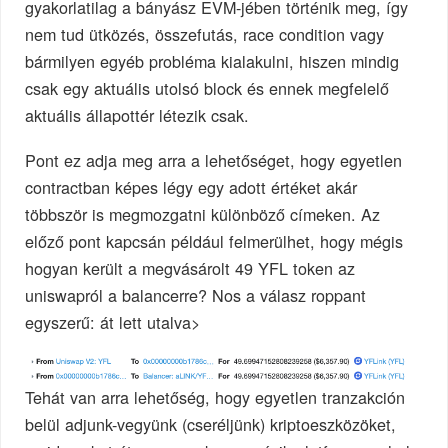
gyakorlatilag a bányász EVM-jében történik meg, így
nem tud ütközés, összefutás, race condition vagy
bármilyen egyéb probléma kialakulni, hiszen mindig
csak egy aktuális utolsó block és ennek megfelelő
aktuális állapottér létezik csak.
Pont ez adja meg arra a lehetőséget, hogy egyetlen
contractban képes légy egy adott értéket akár
többször is megmozgatni különböző címeken. Az
előző pont kapcsán például felmerülhet, hogy mégis
hogyan került a megvásárolt 49 YFL token az
uniswapról a balancerre? Nos a válasz roppant
egyszerű: át lett utalva>
Tehát van arra lehetőség, hogy egyetlen tranzakción
belül adjunk-vegyünk (cseréljünk) kriptoeszközöket,