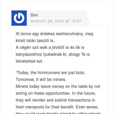
Sim
AUGUST 29, 2020 AT 15:57
Itt lenne egy érdekes esettanulmány, meg
kicsit talán ijesztő is.
A végén szó esik a jövőről is és ők is
bányászokhoz lyukadnak ki, ahogy Te is
felvetetted ezt.
“Today, the frontrunners are just bots.
Tomorrow, it will be miners.
Miners today leave money on the table by not
acting on these opportunities. In the future,
they will reorder and submit transactions in
their mempools for their benefit. Even worse,
they could reorg blocks mined by other miners,