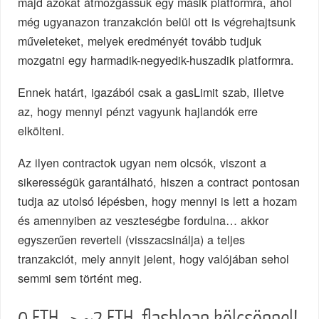
majd azokat átmozgassuk egy másik platformra, ahol
még ugyanazon tranzakción belül ott is végrehajtsunk
műveleteket, melyek eredményét tovább tudjuk
mozgatni egy harmadik-negyedik-huszadik platformra.
Ennek határt, igazából csak a gasLimit szab, illetve
az, hogy mennyi pénzt vagyunk hajlandók erre
elkölteni.
Az ilyen contractok ugyan nem olcsók, viszont a
sikerességük garantálható, hiszen a contract pontosan
tudja az utolsó lépésben, hogy mennyi is lett a hozam
és amennyiben az veszteségbe fordulna… akkor
egyszerűen reverteli (visszacsinálja) a teljes
tranzakciót, mely annyit jelent, hogy valójában sehol
semmi sem történt meg.
0 ETH -> ~2 ETH, flashloan kölcsönnel!