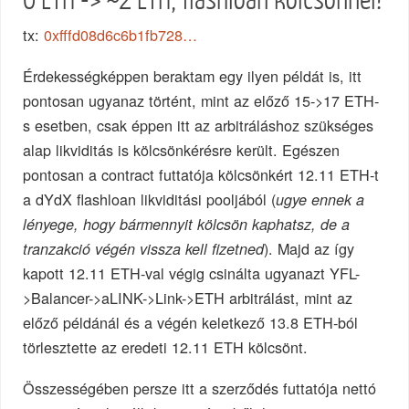
tx:
0xfffd08d6c6b1fb728…
Érdekességképpen beraktam egy ilyen példát is, itt
pontosan ugyanaz történt, mint az előző 15->17 ETH-
s esetben, csak éppen itt az arbitráláshoz szükséges
alap likviditás is kölcsönkérésre került. Egészen
pontosan a contract futtatója kölcsönkért 12.11 ETH-t
a dYdX flashloan likviditási pooljából (
ugye ennek a
lényege, hogy bármennyit kölcsön kaphatsz, de a
). Majd az így
tranzakció végén vissza kell fizetned
kapott 12.11 ETH-val végig csinálta ugyanazt YFL-
>Balancer->aLINK->Link->ETH arbitrálást, mint az
előző példánál és a végén keletkező 13.8 ETH-ból
törlesztette az eredeti 12.11 ETH kölcsönt.
Összességében persze itt a szerződés futtatója nettó