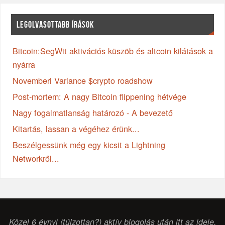
LEGOLVASOTTABB ÍRÁSOK
Bitcoin:SegWit aktivációs küszöb és altcoin kilátások a
nyárra
Novemberi Variance $crypto roadshow
Post-mortem: A nagy Bitcoin flippening hétvége
Nagy fogalmatlanság határozó - A bevezető
Kitartás, lassan a végéhez érünk...
Beszélgessünk még egy kicsit a Lightning
Networkről...
Közel 6 évnyi (túlzottan?) aktív blogolás után itt az ideje,