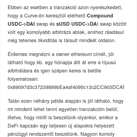
Ebben az esetben a tranzakció azon nyerészkedett,
hogy a Curve-ön keresztül elérhető
Compound
swap és
I swap között
USDC->DAI
sUSD USDC->DA
volt egy komolyabb arbitrázs ablak, amihez ráadásul
még tetemes likviditás is társult mindkét oldalon.
Érdemes megnézni a owner ethereum címét, jól
látható hogy kb. egy hónapja állt át erre a típusú
arbitrálásra és igen szépen keres is belőle
folyamatosan:
0x89097d3c37239889bEa4af4095c13c2CC903DCAf
Talán ezen néhány példa alapján is jól látható, hogy
mi mindent lehet tenni egyetlen tranzakción belül,
illetve, hogy miről is beszélünk olyankor, amikor a
DeFi kapcsán egy teljesen új alapokra helyezett
pénzügyi rendszerről beszélünk. Nagyon komoly