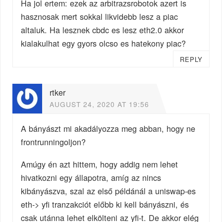
Ha jol ertem: ezek az arbitrazsrobotok azert is
hasznosak mert sokkal likvidebb lesz a piac
altaluk. Ha lesznek cbdc es lesz eth2.0 akkor
kialakulhat egy gyors olcso es hatekony piac?
REPLY
rtker
AUGUST 24, 2020 AT 19:56
A bányászt mi akadályozza meg abban, hogy ne
frontrunningoljon?
Amúgy én azt hittem, hogy addig nem lehet
hivatkozni egy állapotra, amíg az nincs
kibányászva, szal az első példánál a uniswap-es
eth-> yfi tranzakciót előbb ki kell bányászni, és
csak utánna lehet elkölteni az yfi-t. De akkor elég