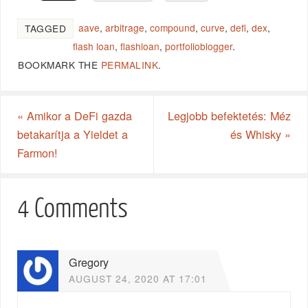
aave
,
arbitrage
,
compound
,
curve
,
defi
,
dex
,
TAGGED
flash loan
,
flashloan
,
portfolioblogger
.
BOOKMARK THE
PERMALINK
.
«
Amikor a DeFi gazda
Legjobb befektetés: Méz
betakarítja a Yieldet a
és Whisky
»
Farmon!
4 Comments
Gregory
AUGUST 24, 2020 AT 17:01