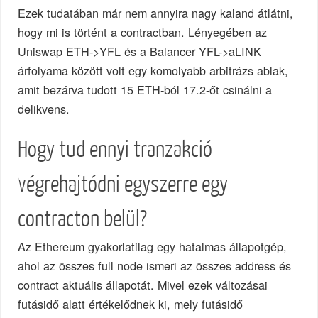
Ezek tudatában már nem annyira nagy kaland átlátni,
hogy mi is történt a contractban. Lényegében az
Uniswap ETH->YFL és a Balancer YFL->aLINK
árfolyama között volt egy komolyabb arbitrázs ablak,
amit bezárva tudott 15 ETH-ból 17.2-őt csinálni a
delikvens.
Hogy tud ennyi tranzakció
végrehajtódni egyszerre egy
contracton belül?
Az Ethereum gyakorlatilag egy hatalmas állapotgép,
ahol az összes full node ismeri az összes address és
contract aktuális állapotát. Mivel ezek változásai
futásidő alatt értékelődnek ki, mely futásidő