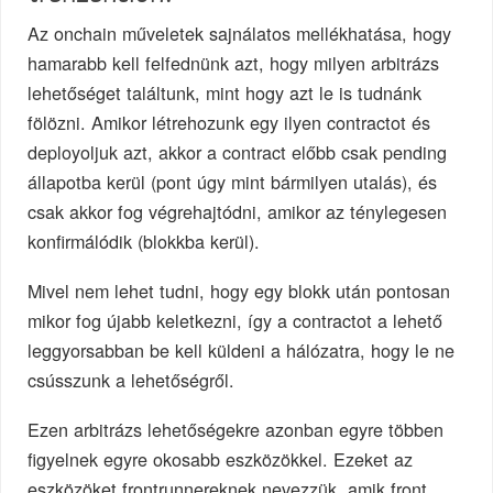
Az onchain műveletek sajnálatos mellékhatása, hogy
hamarabb kell felfednünk azt, hogy milyen arbitrázs
lehetőséget találtunk, mint hogy azt le is tudnánk
fölözni. Amikor létrehozunk egy ilyen contractot és
deployoljuk azt, akkor a contract előbb csak pending
állapotba kerül (pont úgy mint bármilyen utalás), és
csak akkor fog végrehajtódni, amikor az ténylegesen
konfirmálódik (blokkba kerül).
Mivel nem lehet tudni, hogy egy blokk után pontosan
mikor fog újabb keletkezni, így a contractot a lehető
leggyorsabban be kell küldeni a hálózatra, hogy le ne
csússzunk a lehetőségről.
Ezen arbitrázs lehetőségekre azonban egyre többen
figyelnek egyre okosabb eszközökkel. Ezeket az
eszközöket frontrunnereknek nevezzük, amik front