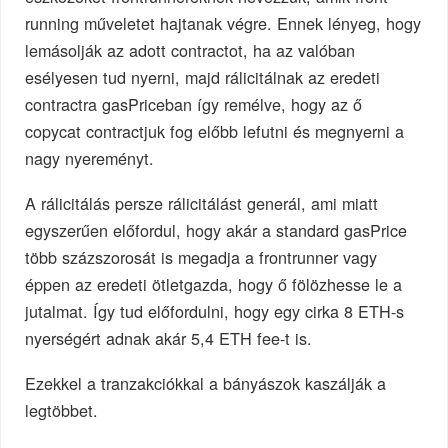
running műveletet hajtanak végre. Ennek lényeg, hogy
lemásolják az adott contractot, ha az valóban
esélyesen tud nyerni, majd rálicitálnak az eredeti
contractra gasPriceban így remélve, hogy az ő
copycat contractjuk fog előbb lefutni és megnyerni a
nagy nyereményt.
A rálicitálás persze rálicitálást generál, ami miatt
egyszerűen előfordul, hogy akár a standard gasPrice
több százszorosát is megadja a frontrunner vagy
éppen az eredeti ötletgazda, hogy ő fölözhesse le a
jutalmat. Így tud előfordulni, hogy egy cirka 8 ETH-s
nyerségért adnak akár 5,4 ETH fee-t is.
Ezekkel a tranzakciókkal a bányászok kaszálják a
legtöbbet.