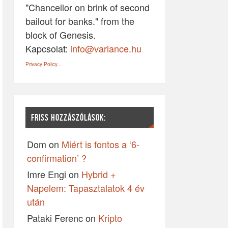
"Chancellor on brink of second
bailout for banks." from the
block of Genesis.
Kapcsolat:
info@variance.hu
Privacy Policy...
FRISS HOZZÁSZÓLÁSOK:
Dom
on
Miért is fontos a ‘6-
confirmation’ ?
Imre Engi
on
Hybrid +
Napelem: Tapasztalatok 4 év
után
Pataki Ferenc
on
Kripto