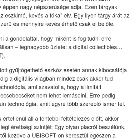
agy éppen nagy népszerűsége adja. Ezen tárgyak
z eszkimó, kevés a fóka” elv. Egy ilyen tárgy árát az
erű és mennyire kevés érhető csak el belőle.
i a gondolattal, hogy miként is fog tudni erre
álisan – legnagyobb üzlete: a digital collectibles…
).
tt gyűjtögethető eszköz esetén annak kibocsátója
ddig a digitális világban mindez csak akkor tud
chnológia, ami szavatolja, hogy a limitált
ecsebecséket nem lehet lemásolni. Erre pedig
in technológia, amit egyre több szereplő ismer fel.
rtetlenül áll a fentebbi feltételezés előtt, akkor
egi érettségi szintjét: Egy olyan piacról beszélünk,
-től kezdve a UBISOFT-on keresztül egészen a