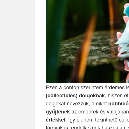
Ezen a ponton szerintem érdemes le
, hiszen e
(collectibles) dolgoknak
dolgokat nevezzük, amiket
hobbibó
az emberek és valójába
gyűjtenek
. Így pl. nem tekinthető col
értékkel
tárgyak is rendelkeznek használati é