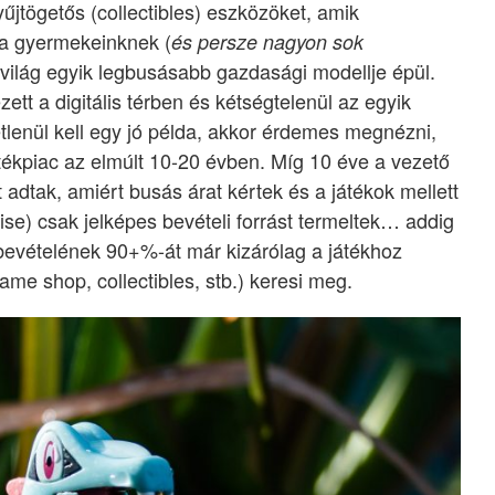
yűjtögetős (collectibles) eszközöket, amik
t a gyermekeinknek (
és persze nagyon sok
 világ egyik legbusásabb gazdasági modellje épül.
zett a digitális térben és kétségtelenül az egyik
étlenül kell egy jó példa, akkor érdemes megnézni,
játékpiac az elmúlt 10-20 évben. Míg 10 éve a vezető
adtak, amiért busás árat kértek és a játékok mellett
ise) csak jelképes bevételi forrást termeltek… addig
evételének 90+%-át már kizárólag a játékhoz
ame shop, collectibles, stb.) keresi meg.