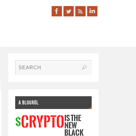
A BLOGRÓL
IS THE
CRYPTO
$
NEW
BLACK