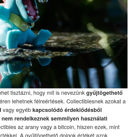
het tisztázni, hogy mit is nevezünk
gyűjtögethető
téren lehetnek félreértések. Collectiblesnek azokat a
vagy egyéb
l
kapcsolódó érdeklődésből
n
nem rendelkeznek semmilyen használati
lectibles az arany vagy a bitcoin, hiszen ezek, mint
rtékkel. A gyűjtögethető dolgok értékét azok