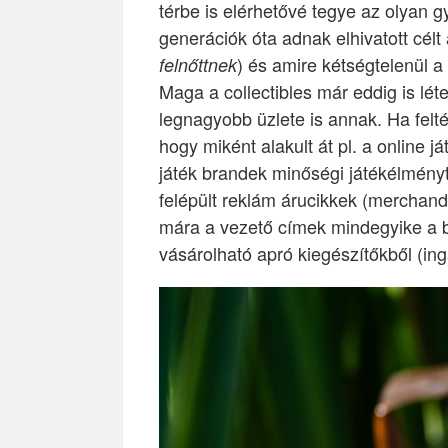
térbe is elérhetővé tegye az olyan g
generációk óta adnak elhivatott cél
) és amire kétségtelenül a
felnőttnek
Maga a collectibles már eddig is léte
legnagyobb üzlete is annak. Ha felt
hogy miként alakult át pl. a online 
játék brandek minőségi játékélményt 
felépült reklám árucikkek (merchand
mára a vezető címek mindegyike a b
vásárolható apró kiegészítőkből (ing