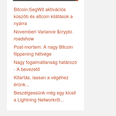
Bitcoin:SegWit aktivációs
küszöb és altcoin kilátások a
nyárra
Novemberi Variance $crypto
roadshow
Post-mortem: A nagy Bitcoin
flippening hétvége
Nagy fogalmatlanság határozó
- A bevezető
Kitartás, lassan a végéhez
érünk...
Beszélgessünk még egy kicsit
a Lightning Networkről...