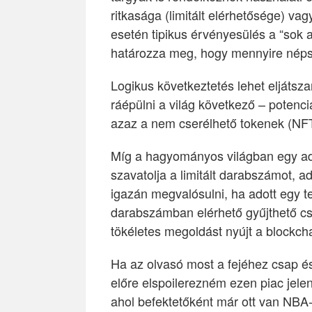
ritkasága (limitált elérhetősége) v
esetén tipikus érvényesülés a “sok a
határozza meg, hogy mennyire népsz
Logikus következtetés lehet eljátszan
ráépülni a világ következő – potenci
azaz a nem cserélhető tokenek (NFT
Míg a hagyományos világban egy ado
szavatolja a limitált darabszámot, a
igazán megvalósulni, ha adott egy te
darabszámban elérhető gyűjthető cs
tökéletes megoldást nyújt a blockcha
Ha az olvasó most a fejéhez csap és é
előre elspoilerezném ezen piac jelenl
ahol befektetőként már ott van NBA