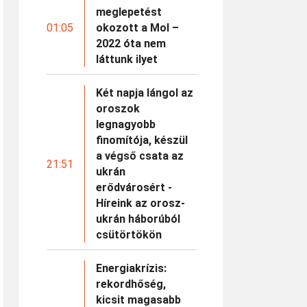
meglepetést
01:05
okozott a Mol –
2022 óta nem
láttunk ilyet
Két napja lángol az
oroszok
legnagyobb
finomítója, készül
a végső csata az
21:51
ukrán
erődvárosért -
Híreink az orosz-
ukrán háborúból
csütörtökön
Energiakrízis:
rekordhőség,
kicsit magasabb