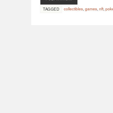
collectibles
,
games
,
nft
,
pok
TAGGED