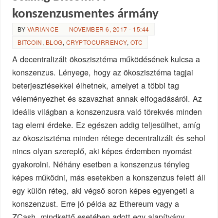
konszenzusmentes ármány
BY
VARIANCE
NOVEMBER 6, 2017 - 15:44
BITCOIN
,
BLOG
,
CRYPTOCURRENCY
,
OTC
A decentralizált ökoszisztéma működésének kulcsa a
konszenzus. Lényege, hogy az ökoszisztéma tagjai
beterjesztésekkel élhetnek, amelyet a többi tag
véleményezhet és szavazhat annak elfogadásáról. Az
ideális világban a konszenzusra való törekvés minden
tag elemi érdeke. Ez egészen addig teljesülhet, amíg
az ökoszisztéma minden rétege decentralizált és sehol
nincs olyan szereplő, aki képes érdemben nyomást
gyakorolni. Néhány esetben a konszenzus tényleg
képes működni, más esetekben a konszenzus felett áll
egy külön réteg, aki végső soron képes egyengeti a
konszenzust. Erre jó példa az Ethereum vagy a
ZCash, mindkettő esetében adott egy alapítvány,