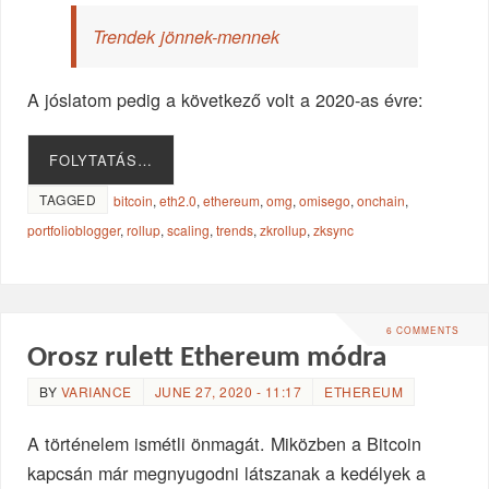
Trendek jönnek-mennek
A jóslatom pedig a következő volt a 2020-as évre:
FOLYTATÁS…
TAGGED
bitcoin
,
eth2.0
,
ethereum
,
omg
,
omisego
,
onchain
,
portfolioblogger
,
rollup
,
scaling
,
trends
,
zkrollup
,
zksync
6 COMMENTS
Orosz rulett Ethereum módra
BY
VARIANCE
JUNE 27, 2020 - 11:17
ETHEREUM
A történelem ismétli önmagát. Miközben a Bitcoin
kapcsán már megnyugodni látszanak a kedélyek a