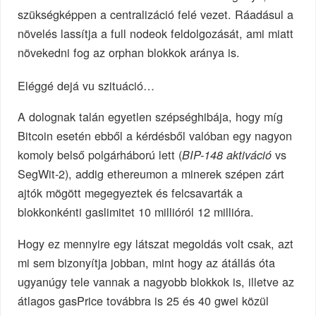
szükségképpen a centralizáció felé vezet. Ráadásul a
növelés lassítja a full nodeok feldolgozását, ami miatt
növekedni fog az orphan blokkok aránya is.
Eléggé dejá vu szituáció…
A dolognak talán egyetlen szépséghibája, hogy míg
Bitcoin esetén ebből a kérdésből valóban egy nagyon
komoly belső polgárháború lett (
vs
BIP-148 aktiváció
SegWit-2), addig ethereumon a minerek szépen zárt
ajtók mögött megegyeztek és felcsavarták a
blokkonkénti gaslimitet 10 millióról 12 millióra.
Hogy ez mennyire egy látszat megoldás volt csak, azt
mi sem bizonyítja jobban, mint hogy az átállás óta
ugyanúgy tele vannak a nagyobb blokkok is, illetve az
átlagos gasPrice továbbra is 25 és 40 gwei közül