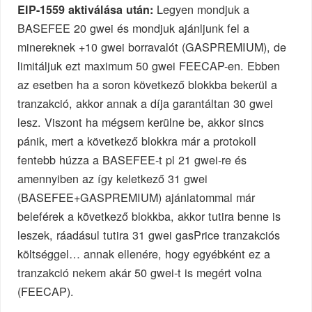
Legyen mondjuk a
EIP-1559 aktiválása után:
BASEFEE 20 gwei és mondjuk ajánljunk fel a
minereknek +10 gwei borravalót (GASPREMIUM), de
limitáljuk ezt maximum 50 gwei FEECAP-en. Ebben
az esetben ha a soron következő blokkba bekerül a
tranzakció, akkor annak a díja garantáltan 30 gwei
lesz. Viszont ha mégsem kerülne be, akkor sincs
pánik, mert a következő blokkra már a protokoll
fentebb húzza a BASEFEE-t pl 21 gwei-re és
amennyiben az így keletkező 31 gwei
(BASEFEE+GASPREMIUM) ajánlatommal már
beleférek a következő blokkba, akkor tutira benne is
leszek, ráadásul tutira 31 gwei gasPrice tranzakciós
költséggel… annak ellenére, hogy egyébként ez a
tranzakció nekem akár 50 gwei-t is megért volna
(FEECAP).