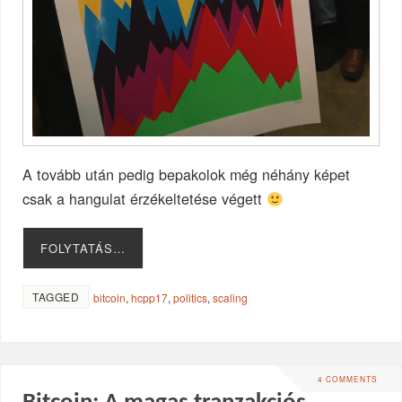
A tovább után pedig bepakolok még néhány képet
csak a hangulat érzékeltetése végett
FOLYTATÁS…
TAGGED
bitcoin
,
hcpp17
,
politics
,
scaling
4 COMMENTS