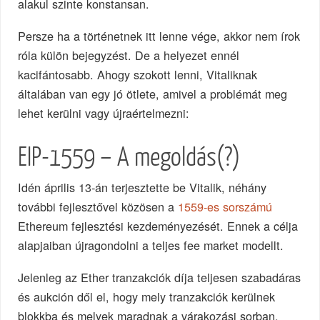
alakul szinte konstansan.
Persze ha a történetnek itt lenne vége, akkor nem írok
róla külön bejegyzést. De a helyezet ennél
kacifántosabb. Ahogy szokott lenni, Vitaliknak
általában van egy jó ötlete, amivel a problémát meg
lehet kerülni vagy újraértelmezni:
EIP-1559 – A megoldás(?)
Idén április 13-án terjesztette be Vitalik, néhány
további fejlesztővel közösen a
1559-es sorszámú
Ethereum fejlesztési kezdeményezését. Ennek a célja
alapjaiban újragondolni a teljes fee market modellt.
Jelenleg az Ether tranzakciók díja teljesen szabadáras
és aukción dől el, hogy mely tranzakciók kerülnek
blokkba és melyek maradnak a várakozási sorban.