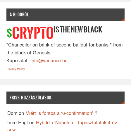
A BLOGRÓL
IS THE NEW BLACK
CRYPTO
$
"Chancellor on brink of second bailout for banks." from
the block of Genesis.
Kapcsolat:
info@variance.hu
Privacy Policy...
FRISS HOZZÁSZÓLÁSOK:
Dom
on
Miért is fontos a ‘6-confirmation’ ?
Imre Engi
on
Hybrid + Napelem: Tapasztalatok 4 év
után