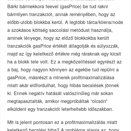
Bárki bármekkora feevel (gasPrice) be tud rakni
bármilyen tranzakciót, annak reményében, hogy az
előbb-utóbb blokkba kerül. A legtöbb tárca/kliens/node
a szokásos költség saccolási metódust használja,
aminek lényege, hogy az előző blokkokba került
tranzakciók gasPrice értékét átlagolják és súlyozzák,
majd az így keletkező értékre még ráraknak egy kicsit
ha a blokk tele volt. Ez a megközelítéssel egyrészt az
a baj, hogy nagyon könnyen az egekbe tud repülni a
gasPrice, másrészt a minerek profitmaximalizálása
miatt akár előfordulhat, hogy hibás becslések jönnek
ki. Ennek negatív hatását valószínűleg már sokan
megtapasztalták, amikor megpróbáltak “olcsón”
elküldeni egy tranzakciót leterheltebb időszakban.
Mit is jelent pontosan ez a profitmaximalizálás miatt
keletkező becslési hiba? A probléma alapja az, hogy