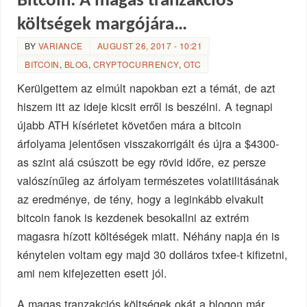
Bitcoin: A magas tranzakciós
költségek margójára…
BY
VARIANCE
AUGUST 26, 2017 - 10:21
BITCOIN
,
BLOG
,
CRYPTOCURRENCY
,
OTC
Kerülgettem az elmúlt napokban ezt a témát, de azt
hiszem itt az ideje kicsit erről is beszélni. A tegnapi
újabb ATH kísérletet követően mára a bitcoin
árfolyama jelentősen visszakorrigált és újra a $4300-
as szint alá csúszott be egy rövid időre, ez persze
valószínűleg az árfolyam természetes volatilitásának
az eredménye, de tény, hogy a leginkább elvakult
bitcoin fanok is kezdenek besokallni az extrém
magasra hízott költéségek miatt. Néhány napja én is
kénytelen voltam egy majd 30 dolláros txfee-t kifizetni,
ami nem kifejezetten esett jól.
A magas tranzakciós költségek okát a blogon már