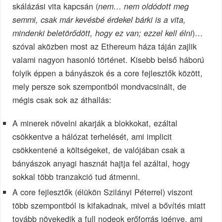
skálázási vita kapcsán (
nem… nem oldódott meg
semmi, csak már kevésbé érdekel bárki is a vita,
)…
mindenki beletörődött, hogy ez van; ezzel kell élni
szóval aközben most az Ethereum háza táján zajlik
valami nagyon hasonló történet. Kisebb belső háború
folyik éppen a bányászok és a core fejlesztők között,
mely persze sok szempontból mondvacsinált, de
mégis csak sok az áthallás:
A minerek növelni akarják a blokkokat, ezáltal
csökkentve a hálózat terhelését, ami implicit
csökkentené a költségeket, de valójában csak a
bányászok anyagi hasznát hajtja fel azáltal, hogy
sokkal több tranzakció tud átmenni.
A core fejlesztők (élükön Szilányi Péterrel) viszont
több szempontból is kifakadnak, mivel a bővítés miatt
tovább növekedik a full nodeok erőforrás igénye, ami