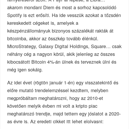
akarom mondani Diem és most a sorhoz kapcsolódó
Spotify is ezt erősíti. Ha ide vesszük azokat a tőzsdén
kereskedett cégeket is, amelyek a
készpénzállományuk bizonyos százalékát rakták át
bitcoinba, akkor az összkép tovább élénkül.
MicroStrategy, Galaxy Digital Holdings, Square… csak
néhány cég a nagyon körül, akik jelenleg az összes
kibocsátott Bitcoin 4%-án ülnek és terveznek ülni és
még igen sokáig.
Az idei évet (rögtön január 1-én) egy visszatekintő és
előre mutató trendelemzéssel kezdtem, melyben
megpróbáltam meghatározni, hogy az 2010-et
követően melyik évben mi volt a kripto piac
meghatározó trendje, majd tettem egy jóslatot a 2020-
as évre is. Az eredeti cikket itt lehet elolvasni: