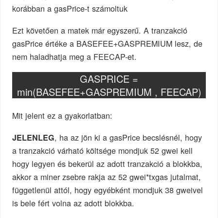
korábban a gasPrice-t számoltuk
Ezt követően a matek már egyszerű. A tranzakció
gasPrice értéke a BASEFEE+GASPREMIUM lesz, de
nem haladhatja meg a FEECAP-et.
GASPRICE =
min(BASEFEE+GASPREMIUM , FEECAP)
Mit jelent ez a gyakorlatban:
, ha az jön ki a gasPrice becslésnél, hogy
JELENLEG
a tranzakció várható költsége mondjuk 52 gwei kell
hogy legyen és bekerül az adott tranzakció a blokkba,
akkor a miner zsebre rakja az 52 gwei*txgas jutalmat,
függetlenül attól, hogy egyébként mondjuk 38 gweivel
is bele fért volna az adott blokkba.