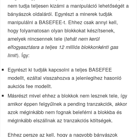
nem tudja teljesen kizárni a manipuláció lehetőségét a
bányászok oldaláról. Egyrészt a minerek tudják
manipulálni a BASEFEE-t. Ehhez csak annyi kell,
hogy folyamatosan olyan blokkokat készítsenek,
amelyek nincsennek tele (
tehát nem kerül
elfogyasztásra a teljes 12 milliós blokkonkénti gas
). Így:
limit
Egyrészt ki tudják kapcsolni a teljes BASEFEE
modellt, ezáltal visszahozva a jelenlegihez hasonló
aukciós fee modellt.
Másrészt mivel ehhez a blokkok nem lesznek tele, így
amikor éppen felgyűlnek a pending tranzakciók, akkor
azok méginkább nem fognak beleférni a blokkba és
méginkább elszállnak az tranzakciós költségek.
Ehhez persze az kell, hogy a nagyobb bányászok