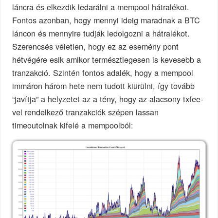
láncra és elkezdik ledarálni a mempool hátralékot.
Fontos azonban, hogy mennyi ideig maradnak a BTC
láncon és mennyire tudják ledolgozni a hátralékot.
Szerencsés véletlen, hogy ez az esemény pont
hétvégére esik amikor természtlegesen is kevesebb a
tranzakció. Szintén fontos adalék, hogy a mempool
immáron három hete nem tudott kiürülni, így tovább
“javítja” a helyzetet az a tény, hogy az alacsony txfee-
vel rendelkező tranzakciók szépen lassan
timeoutolnak kifelé a mempoolból: