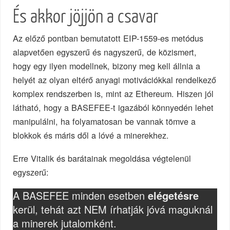
És akkor jöjjön a csavar
Az előző pontban bemutatott EIP-1559-es metódus
alapvetően egyszerű és nagyszerű, de közismert,
hogy egy ilyen modellnek, bizony meg kell állnia a
helyét az olyan eltérő anyagi motivációkkal rendelkező
komplex rendszerben is, mint az Ethereum. Hiszen jól
látható, hogy a BASEFEE-t igazából könnyedén lehet
manipulálni, ha folyamatosan be vannak tömve a
blokkok és máris dől a lóvé a minerekhez.
Erre Vitalik és barátainak megoldása végtelenül
egyszerű:
A BASEFEE minden esetben
elégetésre
kerül, tehát azt NEM írhatják jóvá maguknál
a minerek jutalomként.