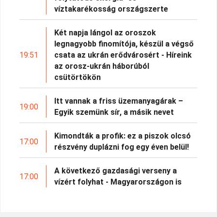
víztakarékosság országszerte
Két napja lángol az oroszok
legnagyobb finomítója, készül a végső
19:51
csata az ukrán erődvárosért - Híreink
az orosz-ukrán háborúból
csütörtökön
Itt vannak a friss üzemanyagárak –
19:00
Egyik szemünk sír, a másik nevet
Kimondták a profik: ez a piszok olcsó
17:00
részvény duplázni fog egy éven belül!
A következő gazdasági verseny a
17:00
vízért folyhat - Magyarországon is