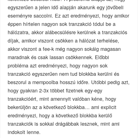
egyszerűen a jelen idő alapján akarunk egy jövőbeli
eseményre saccolni. Ez azt eredményezi, hogy amikor
éppen hírtelen nagyon sok tranzakció tódul be a
hálózatra, akkor alábecsülésre kerülnek a tranzakciós
díjak, amikor viszont csökken a hálózat terhelése,
akkor viszont a fee-k még nagyon sokáig magasan
maradnak és csak lassan csökkennek. Előbbi
probléma azt eredményezi, hogy nagyon sok
tranzakció egyszerűen nem tud blokkba kerülni és
beszorul a mempoolba hosszú időre. Utóbbi pedig azt,
hogy gyakran 2-3x többet fizetnek egy-egy
tranzakcióért, mint amennyit valóban kéne, hogy
bekerüljön az a következő blokkba… ami explicit
eredményezi, hogy a következő blokkba kerülő
tranzakciók is sokkal drágábbak lesznek, mint ami
indokolt lenne.