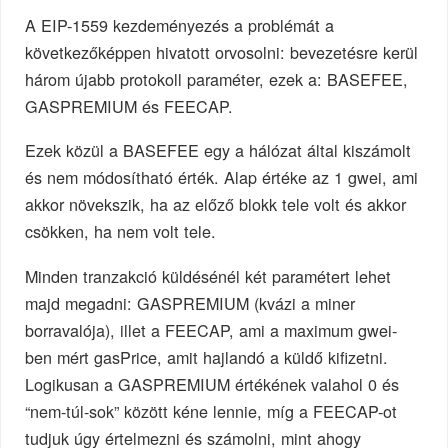
A EIP-1559 kezdeményezés a problémát a
következőképpen hivatott orvosolni: bevezetésre kerül
három újabb protokoll paraméter, ezek a: BASEFEE,
GASPREMIUM és FEECAP.
Ezek közül a BASEFEE egy a hálózat által kiszámolt
és nem módosítható érték. Alap értéke az 1 gwei, ami
akkor növekszik, ha az előző blokk tele volt és akkor
csökken, ha nem volt tele.
Minden tranzakció küldésénél két paramétert lehet
majd megadni: GASPREMIUM (kvázi a miner
borravalója), illet a FEECAP, ami a maximum gwei-
ben mért gasPrice, amit hajlandó a küldő kifizetni.
Logikusan a GASPREMIUM értékének valahol 0 és
“nem-túl-sok” között kéne lennie, míg a FEECAP-ot
tudjuk úgy értelmezni és számolni, mint ahogy