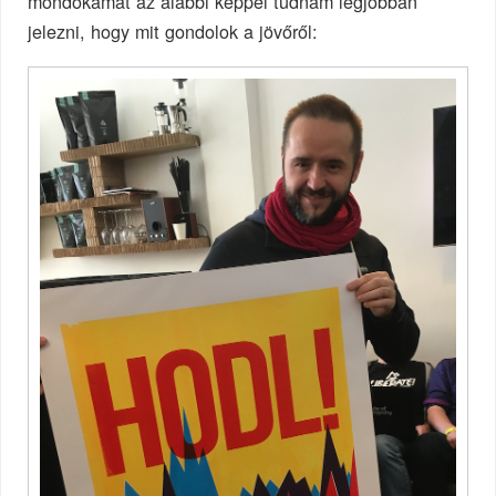
mondókámat az alábbi képpel tudnám legjobban
jelezni, hogy mit gondolok a jövőről: