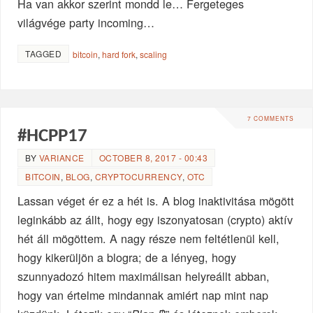
Ha van akkor szerint mondd le… Fergeteges
világvége party incoming…
TAGGED
bitcoin
,
hard fork
,
scaling
7 COMMENTS
#HCPP17
BY
VARIANCE
OCTOBER 8, 2017 - 00:43
BITCOIN
,
BLOG
,
CRYPTOCURRENCY
,
OTC
Lassan véget ér ez a hét is. A blog inaktivitása mögött
leginkább az állt, hogy egy iszonyatosan (crypto) aktív
hét áll mögöttem. A nagy része nem feltétlenül kell,
hogy kikerüljön a blogra; de a lényeg, hogy
szunnyadozó hitem maximálisan helyreállt abban,
hogy van értelme mindannak amiért nap mint nap