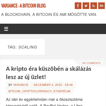
VARIANCE - A BITCOIN BLOG
A BLOCKCHAIN, A BITCOIN ÉS AMI MÖGÖTTE VAN.
TAG:
SCALING
NO COMMENTS
A kripto éra küszöbén a skálázás
lesz az új üzlet!
BY
VARIANCE
DECEMBER 4, 2020 - 08:49
BITCOIN
,
CRYPTOCURRENCY
,
ETHEREUM
Az idei év egyértelműen már a ökoszisztéma
térnyeréséről szólt. A PayPal lépése, a Libra…