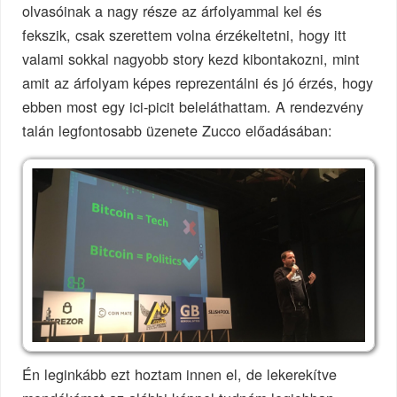
olvasóinak a nagy része az árfolyammal kel és
fekszik, csak szerettem volna érzékeltetni, hogy itt
valami sokkal nagyobb story kezd kibontakozni, mint
amit az árfolyam képes reprezentálni és jó érzés, hogy
ebben most egy ici-picit beleláthattam. A rendezvény
talán legfontosabb üzenete Zucco előadásában:
Én leginkább ezt hoztam innen el, de lekerekítve