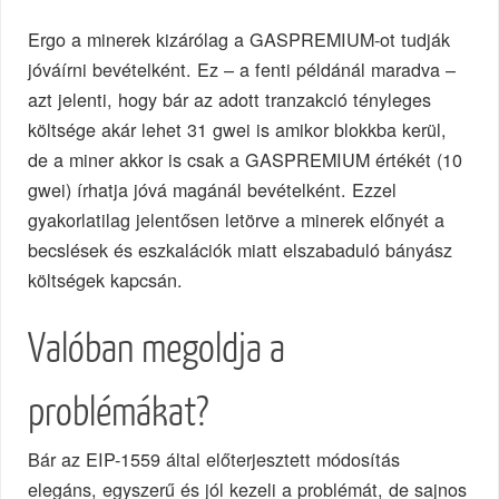
Ergo a minerek kizárólag a GASPREMIUM-ot tudják
jóváírni bevételként. Ez – a fenti példánál maradva –
azt jelenti, hogy bár az adott tranzakció tényleges
költsége akár lehet 31 gwei is amikor blokkba kerül,
de a miner akkor is csak a GASPREMIUM értékét (10
gwei) írhatja jóvá magánál bevételként. Ezzel
gyakorlatilag jelentősen letörve a minerek előnyét a
becslések és eszkalációk miatt elszabaduló bányász
költségek kapcsán.
Valóban megoldja a
problémákat?
Bár az EIP-1559 által előterjesztett módosítás
elegáns, egyszerű és jól kezeli a problémát, de sajnos