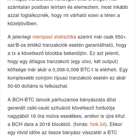
számtalan postban leírtam és elemeztem, most inkább
azzal foglalkoznék, hogy mi várható ezen a téren a
közeljövőben.
A jelenlegi
mempool statisztika
szerint már csak 550+
sat/B-os értékű tranzakciók esetén garantálható, hogy
a tx a következő blockba bekerüljön. Ez azt jelenti,
hogy egy átlagos tranzakció (egy utxo, két output)
költsége már akár a 0,006-0,008 BTC-t is elérheti. Egy
komplexebb coinjoin típusú tranzakció esetén ez akár
50-60 dollárra is felkúszhat.
A BCH-BTC láncok párhuzamos bányászata által
generált csiki-csuki szituáció következő fordulója
nagyjából 16 óra múlva esedékes, amikor is újra kifut
a BCH dara a 2016 blockból. (forrás:
fork.lol
). Ekkor
egy rövid időre az össze bányász visszatér a BTC