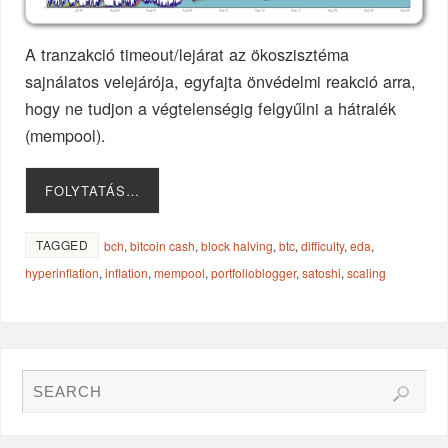
A tranzakció timeout/lejárat az ökoszisztéma
sajnálatos velejárója, egyfajta önvédelmi reakció arra,
hogy ne tudjon a végtelenségig felgyűlni a hátralék
(mempool).
FOLYTATÁS…
TAGGED
bch
,
bitcoin cash
,
block halving
,
btc
,
difficulty
,
eda
,
hyperinflation
,
inflation
,
mempool
,
portfolioblogger
,
satoshi
,
scaling