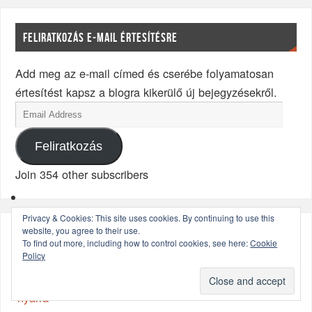
FELIRATKOZÁS E-MAIL ÉRTESÍTÉSRE
Add meg az e-mail címed és cserébe folyamatosan
értesítést kapsz a blogra kikerülő új bejegyzésekről.
Feliratkozás
Join 354 other subscribers
Privacy & Cookies: This site uses cookies. By continuing to use this
website, you agree to their use.
LEGOLVASOTTABB ÍRÁSOK
To find out more, including how to control cookies, see here:
Cookie
Policy
Bitcoin:SegWit aktivációs küszöb és altcoin kilátások a
nyárra