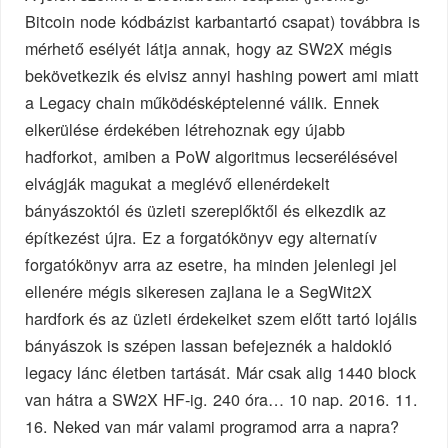
Bitcoin node kódbázist karbantartó csapat) továbbra is
mérhető esélyét látja annak, hogy az SW2X mégis
bekövetkezik és elvisz annyi hashing powert ami miatt
a Legacy chain működésképtelenné válik. Ennek
elkerülése érdekében létrehoznak egy újabb
hadforkot, amiben a PoW algoritmus lecserélésével
elvágják magukat a meglévő ellenérdekelt
bányászoktól és üzleti szereplőktől és elkezdik az
építkezést újra. Ez a forgatókönyv egy alternatív
forgatókönyv arra az esetre, ha minden jelenlegi jel
ellenére mégis sikeresen zajlana le a SegWit2X
hardfork és az üzleti érdekeiket szem előtt tartó lojális
bányászok is szépen lassan befejeznék a haldokló
legacy lánc életben tartását. Már csak alig 1440 block
van hátra a SW2X HF-ig. 240 óra… 10 nap. 2016. 11.
16. Neked van már valami programod arra a napra?