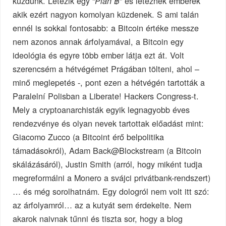
küzdünk. Létezik egy “
” és léteznek emberek
Plan ฿
akik ezért nagyon komolyan küzdenek. S ami talán
ennél is sokkal fontosabb: a Bitcoin értéke messze
nem azonos annak árfolyamával, a Bitcoin egy
ideológia és egyre több ember látja ezt át. Volt
szerencsém a hétvégémet Prágában tölteni, ahol –
minő meglepetés -, pont ezen a hétvégén tartották a
Paralelní Polisban a Liberate! Hackers Congress-t.
Mely a cryptoanarchisták egyik legnagyobb éves
rendezvénye és olyan nevek tartottak előadást mint:
Giacomo Zucco (a Bitcoint érő belpolitika
támadásokról), Adam Back@Blockstream (a Bitcoin
skálázásáról), Justin Smith (arról, hogy miként tudja
megreformálni a Monero a svájci privátbank-rendszert)
… és még sorolhatnám. Egy dologról nem volt itt szó:
az árfolyamról… az a kutyát sem érdekelte. Nem
akarok naivnak tűnni és tiszta sor, hogy a blog