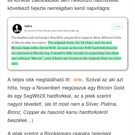
következő fejezte nemrégiben kerül napvilágra:
A teljes cikk megtalálható itt:
-link-
. Szóval az aki azt
hitte, hogy a Novembert megússzuk egy Bitcoin Gold
és egy SegWit2X hardforkkal, az a jelek szerint
nagyot tévedett. (
és itt most nem a Silver, Platina,
Bronz, Copper és hasonló kamu hardforkokról
)
beszélek…
A jelek szerint a Blockstream csapata (jelenlegi