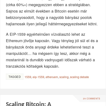
(cirka 60%+) megegyezzen ebben a stratégiában.
Sajnos az elmúlt években a Bitcoin esetén már
bebizonyosodott, hogy a nagyobb bányász poolok
hajlamosak ilyen jellegű háttérmegegyezéseket kötni.
A EIP-1559 egyértelműen vízválasztó lehet az
Ethereum jövője kapcsán. Vagy tényleg jól sül el és a
bányászok önös anyagi érdeke lehetetlenné teszi a
manipulációt… ha mégsem így lesz, akkor még a
mostaninál is durvább vadnyugati időszak várható a
tranzakciós költségek kapcsán.
TAGGED
1559
,
eip-1559
,
etheruem
,
scaling
,
scaling debate
29 COMMENTS
Scaling Bitcoin: A