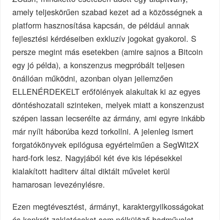
amely teljeskörűen szabad kezet ad a közösségnek a
platform hasznosítása kapcsán, de például annak
fejlesztési kérdéseiben exkluzív jogokat gyakorol. S
persze megint más esetekben (amire sajnos a Bitcoin
egy jó példa), a konszenzus megpróbált teljesen
önállóan működni, azonban olyan jellemzően
ELLENÉRDEKELT erőfölények alakultak ki az egyes
döntéshozatali szinteken, melyek miatt a konszenzust
szépen lassan lecserélte az ármány, ami egyre inkább
már nyílt háborúba kezd torkollni. A jelenleg ismert
forgatókönyvek epilógusa egyértelműen a SegWit2X
hard-fork lesz. Nagyjából két éve kis lépésekkel
kialakított haditerv által diktált művelet kerül
hamarosan levezénylésre.
Ezen megtévesztést, ármányt, karaktergyilkosságokat
és konkrét zaklatásokat sem nélkülöző hadművelet