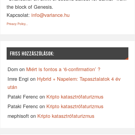
the block of Genesis.
Kapcsolat:
info@variance.hu
Privacy Policy...
FRISS HOZZÁSZÓLÁSOK:
Dom
on
Miért is fontos a ‘6-confirmation’ ?
Imre Engi
on
Hybrid + Napelem: Tapasztalatok 4 év
után
Pataki Ferenc
on
Kripto katasztrófaturizmus
Pataki Ferenc
on
Kripto katasztrófaturizmus
mephisoft
on
Kripto katasztrófaturizmus