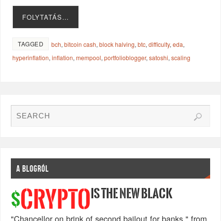
FOLYTATÁS…
TAGGED
bch
,
bitcoin cash
,
block halving
,
btc
,
difficulty
,
eda
,
hyperinflation
,
inflation
,
mempool
,
portfolioblogger
,
satoshi
,
scaling
A BLOGRÓL
IS THE NEW BLACK
CRYPTO
$
"Chancellor on brink of second bailout for banks." from