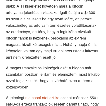
újabb ATH kísérletet követően mára a bitcoin
árfolyama jelentősen visszakorrigált és újra a $4300-
as szint alá csúszott be egy rövid időre, ez persze
valószínűleg az árfolyam természetes volatilitásának
az eredménye, de tény, hogy a leginkább elvakult
bitcoin fanok is kezdenek besokallni az extrém
magasra hízott költéségek miatt. Néhány napja én is
kénytelen voltam egy majd 30 dolláros txfee-t kifizetni,
ami nem kifejezetten esett jól.
A magas tranzakciós költségek okát a blogon már
számtalan postban leírtam és elemeztem, most inkább
azzal foglalkoznék, hogy mi várható ezen a téren a
közeljövőben.
A jelenlegi
mempool statisztika
szerint már csak 550+
sat/B-os értékű tranzakciók esetén garantálható, hogy