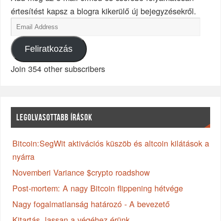
értesítést kapsz a blogra kikerülő új bejegyzésekről.
Feliratkozás
Join 354 other subscribers
LEGOLVASOTTABB ÍRÁSOK
Bitcoin:SegWit aktivációs küszöb és altcoin kilátások a
nyárra
Novemberi Variance $crypto roadshow
Post-mortem: A nagy Bitcoin flippening hétvége
Nagy fogalmatlanság határozó - A bevezető
Kitartás, lassan a végéhez érünk...