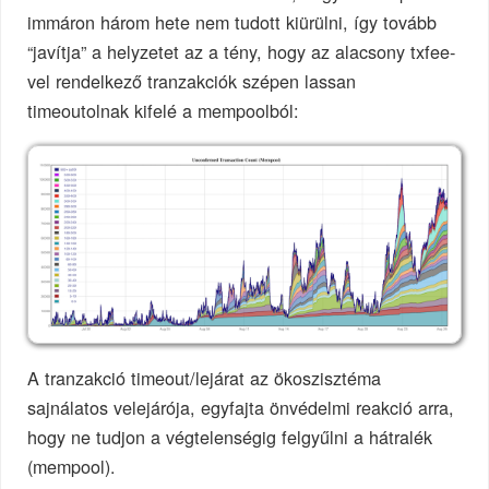
immáron három hete nem tudott kiürülni, így tovább
“javítja” a helyzetet az a tény, hogy az alacsony txfee-
vel rendelkező tranzakciók szépen lassan
timeoutolnak kifelé a mempoolból:
A tranzakció timeout/lejárat az ökoszisztéma
sajnálatos velejárója, egyfajta önvédelmi reakció arra,
hogy ne tudjon a végtelenségig felgyűlni a hátralék
(mempool).