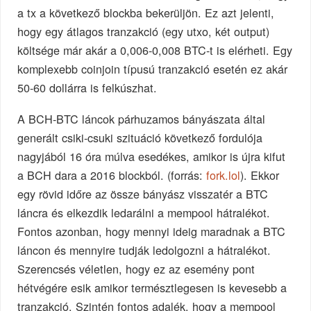
a tx a következő blockba bekerüljön. Ez azt jelenti,
hogy egy átlagos tranzakció (egy utxo, két output)
költsége már akár a 0,006-0,008 BTC-t is elérheti. Egy
komplexebb coinjoin típusú tranzakció esetén ez akár
50-60 dollárra is felkúszhat.
A BCH-BTC láncok párhuzamos bányászata által
generált csiki-csuki szituáció következő fordulója
nagyjából 16 óra múlva esedékes, amikor is újra kifut
a BCH dara a 2016 blockból. (forrás:
fork.lol
). Ekkor
egy rövid időre az össze bányász visszatér a BTC
láncra és elkezdik ledarálni a mempool hátralékot.
Fontos azonban, hogy mennyi ideig maradnak a BTC
láncon és mennyire tudják ledolgozni a hátralékot.
Szerencsés véletlen, hogy ez az esemény pont
hétvégére esik amikor természtlegesen is kevesebb a
tranzakció. Szintén fontos adalék, hogy a mempool