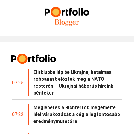
Elitklubba lép be Ukrajna, hatalmas
robbanást előztek meg a NATO
07:25
repterén – Ukrajnai háborús híreink
pénteken
Meglepetés a Richtertől: megemelte
07:22
idei várakozását a cég a legfontosabb
eredménymutatóra