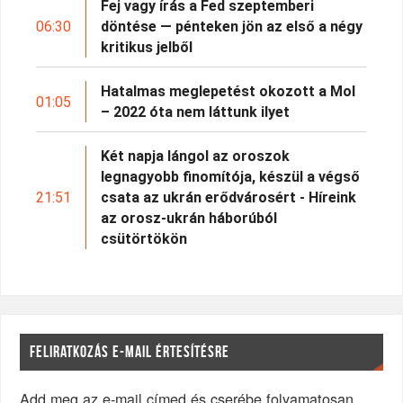
Fej vagy írás a Fed szeptemberi
06:30
döntése — pénteken jön az első a négy
kritikus jelből
Hatalmas meglepetést okozott a Mol
01:05
– 2022 óta nem láttunk ilyet
Két napja lángol az oroszok
legnagyobb finomítója, készül a végső
21:51
csata az ukrán erődvárosért - Híreink
az orosz-ukrán háborúból
csütörtökön
FELIRATKOZÁS E-MAIL ÉRTESÍTÉSRE
Add meg az e-mail címed és cserébe folyamatosan