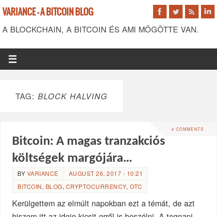
VARIANCE - A BITCOIN BLOG
A BLOCKCHAIN, A BITCOIN ÉS AMI MÖGÖTTE VAN.
TAG:
BLOCK HALVING
4 COMMENTS
Bitcoin: A magas tranzakciós
költségek margójára…
BY
VARIANCE
AUGUST 26, 2017 - 10:21
BITCOIN
,
BLOG
,
CRYPTOCURRENCY
,
OTC
Kerülgettem az elmúlt napokban ezt a témát, de azt
hiszem itt az ideje kicsit erről is beszélni. A tegnapi