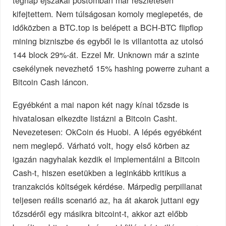
kifejtettem. Nem túlságosan komoly meglepetés, de
időközben a BTC.top is belépett a BCH-BTC flipflop
mining bizniszbe és egyből le is villantotta az utolsó
144 block 29%-át. Ezzel Mr. Unknown már a szinte
csekélynek nevezhető 15% hashing powerre zuhant a
Bitcoin Cash láncon.
Egyébként a mai napon két nagy kínai tőzsde is
hivatalosan elkezdte listázni a Bitcoin Casht.
Nevezetesen: OkCoin és Huobi. A lépés egyébként
nem meglepő. Várható volt, hogy első körben az
igazán nagyhalak kezdik el implementálni a Bitcoin
Cash-t, hiszen esetükben a leginkább kritikus a
tranzakciós költségek kérdése. Márpedig perpillanat
teljesen reális scenarió az, ha át akarok juttani egy
tőzsdéről egy másikra bitcoint-t, akkor azt előbb