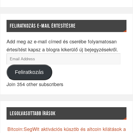
FELIRATKOZÁS E-MAIL ÉRTESÍTÉSRE
Add meg az e-mail címed és cserébe folyamatosan
értesítést kapsz a blogra kikerülő új bejegyzésekről.
Feliratkozás
Join 354 other subscribers
LEGOLVASOTTABB ÍRÁSOK
Bitcoin:SegWit aktivációs küszöb és altcoin kilátások a