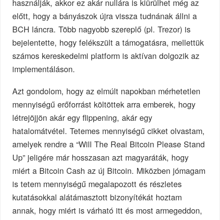
használják, akkor ez akár nullára is kiürülhet még az
előtt, hogy a bányászok újra vissza tudnának állni a
BCH láncra. Több nagyobb szereplő (pl. Trezor) is
bejelentette, hogy felékszült a támogatásra, mellettük
számos kereskedelmi platform is aktívan dolgozik az
implementáláson.
Azt gondolom, hogy az elmúlt napokban mérhetetlen
mennyiségű erőforrást költöttek arra emberek, hogy
létrejöjjön akár egy flippening, akár egy
hatalomátvétel. Tetemes mennyiségű cikket olvastam,
amelyek rendre a “Will The Real Bitcoin Please Stand
Up” jeligére már hosszasan azt magyaráták, hogy
miért a Bitcoin Cash az új Bitcoin. Miközben jómagam
is tetem mennyiségű megalapozott és részletes
kutatásokkal alátámasztott bizonyítékát hoztam
annak, hogy miért is várható itt és most armegeddon,