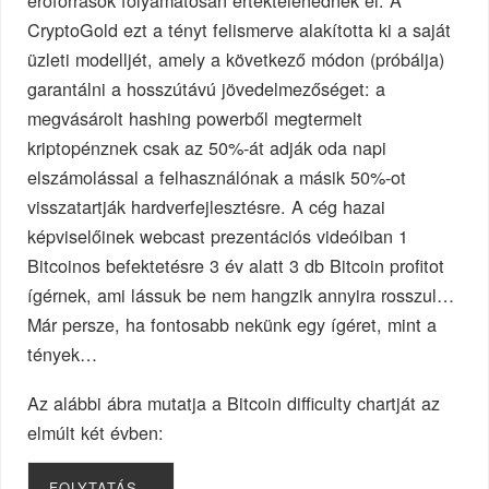
erőforrások folyamatosan értéktelenednek el. A
CryptoGold ezt a tényt felismerve alakította ki a saját
üzleti modelljét, amely a következő módon (próbálja)
garantálni a hosszútávú jövedelmezőséget: a
megvásárolt hashing powerből megtermelt
kriptopénznek csak az 50%-át adják oda napi
elszámolással a felhasználónak a másik 50%-ot
visszatartják hardverfejlesztésre. A cég hazai
képviselőinek webcast prezentációs videóiban 1
Bitcoinos befektetésre 3 év alatt 3 db Bitcoin profitot
ígérnek, ami lássuk be nem hangzik annyira rosszul…
Már persze, ha fontosabb nekünk egy ígéret, mint a
tények…
Az alábbi ábra mutatja a Bitcoin difficulty chartját az
elmúlt két évben:
FOLYTATÁS…