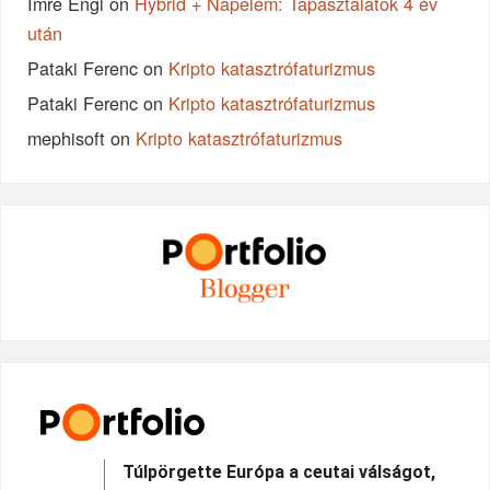
Imre Engi
on
Hybrid + Napelem: Tapasztalatok 4 év
után
Pataki Ferenc
on
Kripto katasztrófaturizmus
Pataki Ferenc
on
Kripto katasztrófaturizmus
mephisoft
on
Kripto katasztrófaturizmus
Túlpörgette Európa a ceutai válságot,