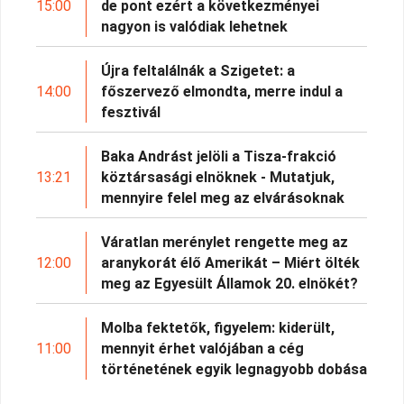
15:00
de pont ezért a következményei
nagyon is valódiak lehetnek
Újra feltalálnák a Szigetet: a
14:00
főszervező elmondta, merre indul a
fesztivál
Baka Andrást jelöli a Tisza-frakció
13:21
köztársasági elnöknek - Mutatjuk,
mennyire felel meg az elvárásoknak
Váratlan merénylet rengette meg az
12:00
aranykorát élő Amerikát – Miért ölték
meg az Egyesült Államok 20. elnökét?
Molba fektetők, figyelem: kiderült,
11:00
mennyit érhet valójában a cég
történetének egyik legnagyobb dobása