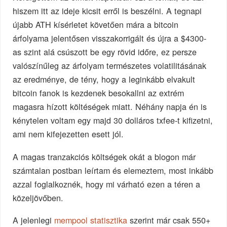
hiszem itt az ideje kicsit erről is beszélni. A tegnapi
újabb ATH kísérletet követően mára a bitcoin
árfolyama jelentősen visszakorrigált és újra a $4300-
as szint alá csúszott be egy rövid időre, ez persze
valószínűleg az árfolyam természetes volatilitásának
az eredménye, de tény, hogy a leginkább elvakult
bitcoin fanok is kezdenek besokallni az extrém
magasra hízott költéségek miatt. Néhány napja én is
kénytelen voltam egy majd 30 dolláros txfee-t kifizetni,
ami nem kifejezetten esett jól.
A magas tranzakciós költségek okát a blogon már
számtalan postban leírtam és elemeztem, most inkább
azzal foglalkoznék, hogy mi várható ezen a téren a
közeljövőben.
A jelenlegi
mempool statisztika
szerint már csak 550+