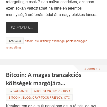
retargetingje csak 7 nap múlva esedékes, azonban
ezen sokan változtathat ha hirtelen jelentős
mennyiségű erőforrás tódul át a nagy-blokkos láncra.
FOLYTATÁS…
TAGGED
bitcoin
,
btc
,
difficulty
,
exchange
,
portfolioblogger
,
retargetting
4 COMMENTS
Bitcoin: A magas tranzakciós
költségek margójára…
BY
VARIANCE
AUGUST 26, 2017 - 10:21
BITCOIN
,
BLOG
,
CRYPTOCURRENCY
,
OTC
Kerülgettem az elmúlt napokban ezt a témát, de azt