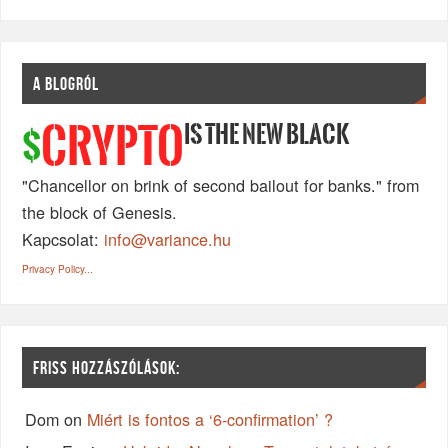
A BLOGRÓL
IS THE NEW BLACK
CRYPTO
$
"Chancellor on brink of second bailout for banks." from
the block of Genesis.
Kapcsolat:
info@variance.hu
Privacy Policy...
FRISS HOZZÁSZÓLÁSOK:
Dom
on
Miért is fontos a ‘6-confirmation’ ?