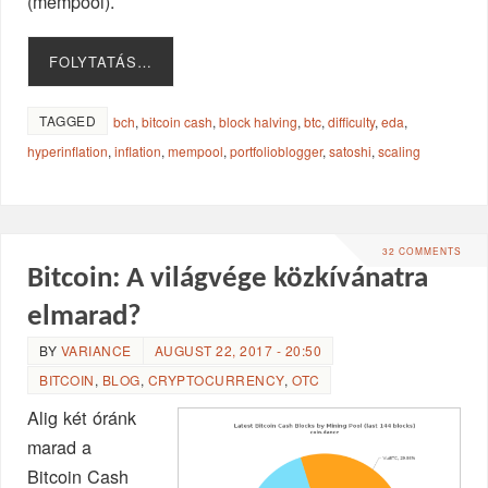
(mempool).
FOLYTATÁS…
TAGGED
bch
,
bitcoin cash
,
block halving
,
btc
,
difficulty
,
eda
,
hyperinflation
,
inflation
,
mempool
,
portfolioblogger
,
satoshi
,
scaling
32 COMMENTS
Bitcoin: A világvége közkívánatra
elmarad?
BY
VARIANCE
AUGUST 22, 2017 - 20:50
BITCOIN
,
BLOG
,
CRYPTOCURRENCY
,
OTC
Alig két óránk
marad a
Bitcoin Cash