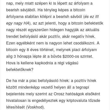
nap, mely miatt szépen ki is lépett az árfolyam a
bearish sávjából. Ha tényleg képes a bitcoin
árfolyama stabilan kilépni a bearish sávból (
és ez itt
), az azt jelenti, hogy a bitcoin befektetők
egy nagy HA
nagy részét egyszerűen hidegen hagyják az aktuális
trendet befolyásló akár pozitív, akár negatív hírek.
Ezen egyébként nem is nagyon lehet csodálkozni. A
bitcoin egy 8 éves történet, melynek piaci árfolyam
alig 3 hónapja lépte át a bűvös $2000-os szintet.
Hova is kellene kapkodnia a régi vágású
befektetőknek?
De ha már a piac befolyásoló hírek: a pozitív hírek
között mindenképp vezető helyen áll a tegnapi
bejelentés mely szerint az Orosz hatóságok elsőként
hivatalosan is engedélyeztek egy kriptovaluta tőzsde
létesítését (Voskhod).