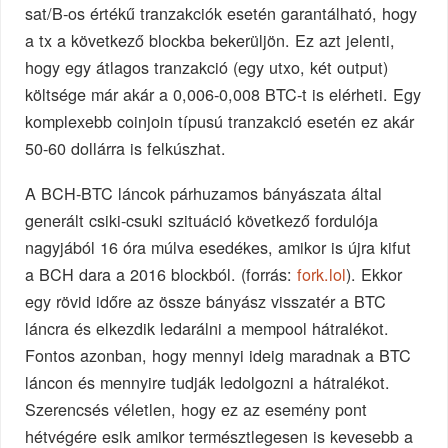
sat/B-os értékű tranzakciók esetén garantálható, hogy
a tx a következő blockba bekerüljön. Ez azt jelenti,
hogy egy átlagos tranzakció (egy utxo, két output)
költsége már akár a 0,006-0,008 BTC-t is elérheti. Egy
komplexebb coinjoin típusú tranzakció esetén ez akár
50-60 dollárra is felkúszhat.
A BCH-BTC láncok párhuzamos bányászata által
generált csiki-csuki szituáció következő fordulója
nagyjából 16 óra múlva esedékes, amikor is újra kifut
a BCH dara a 2016 blockból. (forrás:
fork.lol
). Ekkor
egy rövid időre az össze bányász visszatér a BTC
láncra és elkezdik ledarálni a mempool hátralékot.
Fontos azonban, hogy mennyi ideig maradnak a BTC
láncon és mennyire tudják ledolgozni a hátralékot.
Szerencsés véletlen, hogy ez az esemény pont
hétvégére esik amikor természtlegesen is kevesebb a