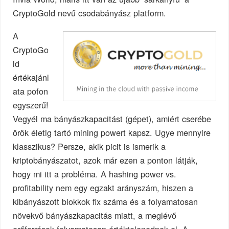
CryptoGold nevű csodabányász platform.
A
CryptoGo
ld
értékajánl
ata pofon
egyszerű!
Vegyél ma bányászkapacitást (gépet), amiért cserébe
örök életig tartó mining powert kapsz. Ugye mennyire
klasszikus? Persze, akik picit is ismerik a
kriptobányászatot, azok már ezen a ponton látják,
hogy mi itt a probléma. A hashing power vs.
profitability nem egy egzakt arányszám, hiszen a
kibányászott blokkok fix száma és a folyamatosan
növekvő bányászkapacitás miatt, a meglévő