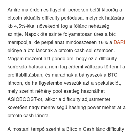
Amire ma érdemes figyelni: perceken belül kipörög a
bitcoin aktuális difficulty periódusa, melynek hatására
kb 4,5%-kkal növekedni fog a főlánc nehézségi
szintje. Napok óta szinte folyamatosan üres a btc
mempoolja, de perpillanat mindösszesen 16% a
DARI
előnye a btc láncnak a bitcoin cash-sel szemben.
Magam részéről azt gondolom, hogy ez a difficulty
korrekció hatására nem fog érdemi változás történni a
profitábilitásban, és maradnak a bányászok a BTC
láncon, de ha figyelembe vesszük azt a spekulációt,
mely szerint néhány pool esetleg használhat
ASICBOOST-ot, akkor a difficulty adjustmentet
követően nagy mennyiségű hashing power mehet át a
bitcoin cash láncra.
A mostani tempó szerint a Bitcoin Cash lánc difficulty