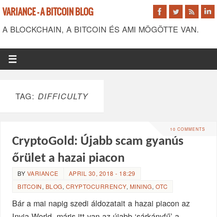
VARIANCE - A BITCOIN BLOG
A BLOCKCHAIN, A BITCOIN ÉS AMI MÖGÖTTE VAN.
TAG:
DIFFICULTY
10 COMMENTS
CryptoGold: Újabb scam gyanús
őrület a hazai piacon
BY
VARIANCE
APRIL 30, 2018 - 18:29
BITCOIN
,
BLOG
,
CRYPTOCURRENCY
,
MINING
,
OTC
Bár a mai napig szedi áldozatait a hazai piacon az
Invia World, máris itt van az újabb ‘sárkányfű’ a