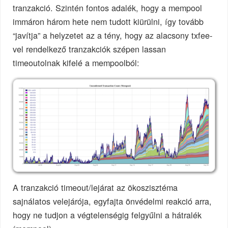
tranzakció. Szintén fontos adalék, hogy a mempool
immáron három hete nem tudott kiürülni, így tovább
“javítja” a helyzetet az a tény, hogy az alacsony txfee-
vel rendelkező tranzakciók szépen lassan
timeoutolnak kifelé a mempoolból:
A tranzakció timeout/lejárat az ökoszisztéma
sajnálatos velejárója, egyfajta önvédelmi reakció arra,
hogy ne tudjon a végtelenségig felgyűlni a hátralék