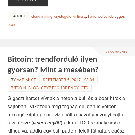
TAGGED
cloud mining
,
cryptogold
,
difficulty
,
fraud
,
portfolioblogger
,
scam
36 COMMENTS
Bitcoin: trendforduló ilyen
gyorsan? Mint a mesében?
BY
VARIANCE
SEPTEMBER 6, 2017 - 08:36
BITCOIN
,
BLOG
,
CRYPTOCURRENCY
,
OTC
Gigászi harcot vívnak a héten a bull és a bear hírek a
sajtóban. Miközben még tegnap délután is vérben
tocsogó kripto piacot vizionált a hazai pénzügyi sajtó
java része (
) a kínai ICO szabályzásból
velem együtt
kiindulva, addig egy bull pattern jeleit láthattuk egész