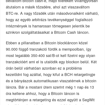
beváltom bitcoin cash-é, majd fillérekért villámgyorsan
átutalom a másik tőzsdére, ahol azt visszaváltom
BTC-re. A nagy tőzsdék után másodvonalként várható,
hogy az egyéb arbitrázs tevékenységgel foglalkozó
intézmények is hamarosan tömegesen jelentik be
szinkron szolgáltatásaikat a Bitcoin Cash láncon.
Ebben a pillanatban a Bitcoin blockláncon közel
90.000 függő tranzakció fürdik a mempoolban, így
most legalább 350-400 sat/B-ot kell fizetni egy olyan
tranzakcióért ami el is utalódik egy blockon belül. Két
órán belül várhatóan azonban ez a probléma
kezelődni fog azáltal, hogy kifut a BCH retargetingje
és a bányászok automatikusan visszatérnek a bitcoin
láncra. Bár a mostani ütem szerint még 1 nap és 13
óra kellene ahhoz, hogy a Bitcoin láncon is
megtörténjen a retargeting és ezzel együtt a SegWit