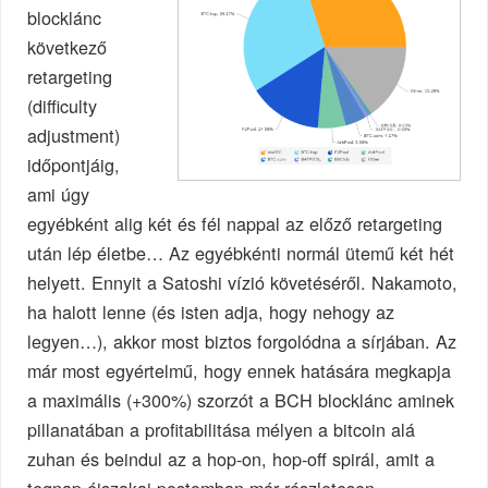
blocklánc
következő
retargeting
(difficulty
adjustment)
időpontjáig,
ami úgy
egyébként alig két és fél nappal az előző retargeting
után lép életbe… Az egyébkénti normál ütemű két hét
helyett. Ennyit a Satoshi vízió követéséről. Nakamoto,
ha halott lenne (és isten adja, hogy nehogy az
legyen…), akkor most biztos forgolódna a sírjában. Az
már most egyértelmű, hogy ennek hatására megkapja
a maximális (+300%) szorzót a BCH blocklánc aminek
pillanatában a profitabilitása mélyen a bitcoin alá
zuhan és beindul az a hop-on, hop-off spirál, amit a
tegnap éjszakai postomban már részletesen