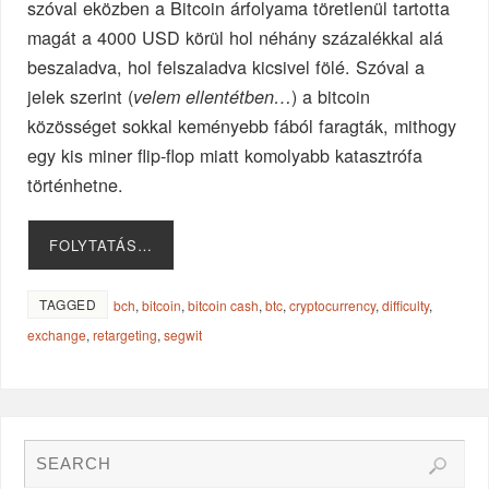
szóval eközben a Bitcoin árfolyama töretlenül tartotta
magát a 4000 USD körül hol néhány százalékkal alá
beszaladva, hol felszaladva kicsivel fölé. Szóval a
jelek szerint (
) a bitcoin
velem ellentétben…
közösséget sokkal keményebb fából faragták, mithogy
egy kis miner flip-flop miatt komolyabb katasztrófa
történhetne.
FOLYTATÁS…
TAGGED
bch
,
bitcoin
,
bitcoin cash
,
btc
,
cryptocurrency
,
difficulty
,
exchange
,
retargeting
,
segwit