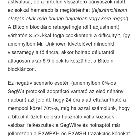
aktiválása, de a hírtelen visszatérő bányászok miatt
ez sokkal hamarabb is megtörténhet (
fejszámolásom
).
alapján akár még holnap hajnalban vagy kora reggel
A Bitcoin blocklánc retargetingje (diff adjustment)
várhatón 8.5%-kkal fogja csökkenteni a difficulty-t, így
amennyiben Mr. Unknown kivételével mindenki
visszamegy a főláncra, akkor holnap délutántól
átlagosan akár 8-9 block is készülhet a Bitcoin
blockláncon.
Ez negatív scenario esetén (amennyiben 0%-os
SegWit protokoll adoptáció várható az első néhány
napban) azt jelenti, hogy 24 óra alatt eltakarítható a
mempool közel 70%-a, míg ha azzal számolunk, hogy
a bitcoint üzleti célokra használó vállalkozások
valóban felkészültek a SegWitre és holnaptól már
jellemzően a P2WPKH és P2WSH trazakciós kódokat