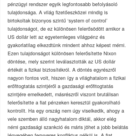
pénzügyi rendszer egyik legfontosabb befolyásoló
tulajdonsága. A világ fizetőeszközei mindig is
birtokoltak bizonyos szintű ‘system of control’
tulajdonságot, de ez különösen felerősödött amikor a
US dollár lett az egyetemleges világpénz és
gyakorlatilag elkezdtünk mindent ahhoz képest mérni.
Ezen tulajdonságot különösen felerősítette Nixon
döntése, mely szerint leválasztották az US dollár
értékét a fizikai biztosítékról. A döntés egyrészről
nagyon fontos volt, hiszen így a világhatalom a fizikai
erőfitogtatás szintjéről a gazdasági erőfitogtatás
szintjére emelkedett, másrészről viszont brutálisan
felerősítette a fiat pénzeken keresztül gyakorolható
kontrollt. Ha egy ország nem úgy viselkedik, ahogy a
vele szemben álló nagyhatalom diktál, akkor elég
némi gazdasági szankció és máris jöhet a jobb belátás
lényegében fegyveres konfliktus nélkül is. A fiat