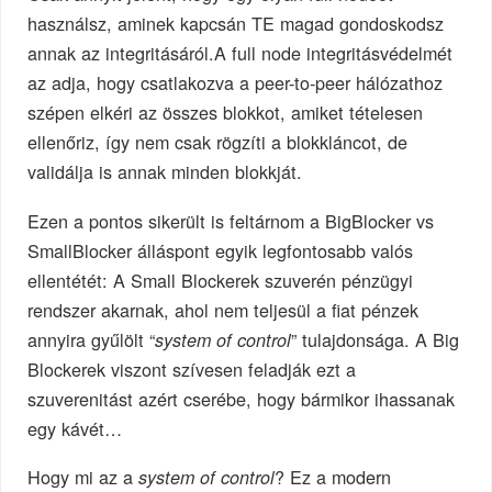
használsz, aminek kapcsán TE magad gondoskodsz
annak az integritásáról.A full node integritásvédelmét
az adja, hogy csatlakozva a peer-to-peer hálózathoz
szépen elkéri az összes blokkot, amiket tételesen
ellenőriz, így nem csak rögzíti a blokkláncot, de
validálja is annak minden blokkját.
Ezen a pontos sikerült is feltárnom a BigBlocker vs
SmallBlocker álláspont egyik legfontosabb valós
ellentétét: A Small Blockerek szuverén pénzügyi
rendszer akarnak, ahol nem teljesül a fiat pénzek
annyira gyűlölt “
” tulajdonsága. A Big
system of control
Blockerek viszont szívesen feladják ezt a
szuverenitást azért cserébe, hogy bármikor ihassanak
egy kávét…
Hogy mi az a
? Ez a modern
system of control