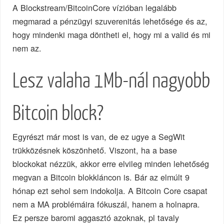
A Blockstream/BitcoinCore vízióban legalább
megmarad a pénzügyi szuverenitás lehetősége és az,
hogy mindenki maga döntheti el, hogy mi a valid és mi
nem az.
Lesz valaha 1Mb-nál nagyobb
Bitcoin block?
Egyrészt már most is van, de ez ugye a SegWit
trükközésnek köszönhető. Viszont, ha a base
blockokat nézzük, akkor erre elvileg minden lehetőség
megvan a Bitcoin blokkláncon is. Bár az elmúlt 9
hónap ezt sehol sem indokolja. A Bitcoin Core csapat
nem a MA problémáira fókuszál, hanem a holnapra.
Ez persze baromi aggasztó azoknak, pl tavaly