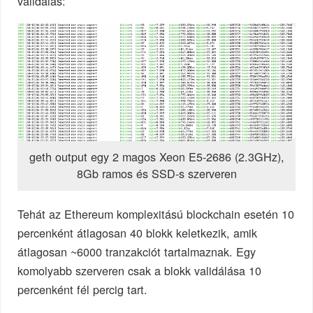
validálás:
geth output egy 2 magos Xeon E5-2686 (2.3GHz),
8Gb ramos és SSD-s szerveren
Tehát az Ethereum komplexitású blockchain esetén 10
percenként átlagosan 40 blokk keletkezik, amik
átlagosan ~6000 tranzakciót tartalmaznak. Egy
komolyabb szerveren csak a blokk validálása 10
percenként fél percig tart.