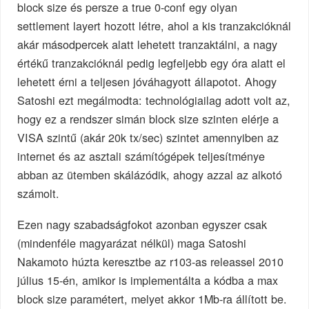
block size és persze a true 0-conf egy olyan
settlement layert hozott létre, ahol a kis tranzakcióknál
akár másodpercek alatt lehetett tranzaktálni, a nagy
értékű tranzakcióknál pedig legfeljebb egy óra alatt el
lehetett érni a teljesen jóváhagyott állapotot. Ahogy
Satoshi ezt megálmodta: technológiailag adott volt az,
hogy ez a rendszer simán block size szinten elérje a
VISA szintű (akár 20k tx/sec) szintet amennyiben az
internet és az asztali számítógépek teljesítménye
abban az ütemben skálázódik, ahogy azzal az alkotó
számolt.
Ezen nagy szabadságfokot azonban egyszer csak
(mindenféle magyarázat nélkül) maga Satoshi
Nakamoto húzta keresztbe az r103-as releassel 2010
július 15-én, amikor is implementálta a kódba a max
block size paramétert, melyet akkor 1Mb-ra állított be.