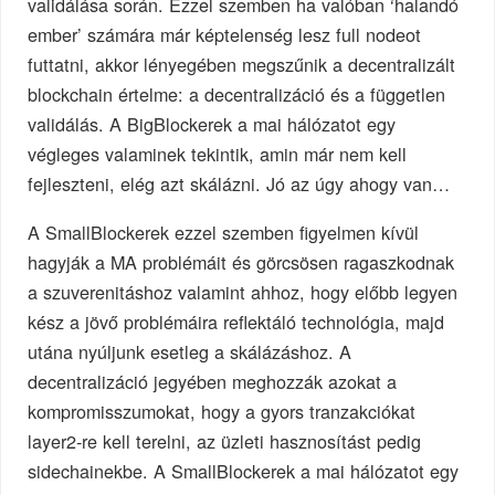
validálása során. Ezzel szemben ha valóban ‘halandó
ember’ számára már képtelenség lesz full nodeot
futtatni, akkor lényegében megszűnik a decentralizált
blockchain értelme: a decentralizáció és a független
validálás. A BigBlockerek a mai hálózatot egy
végleges valaminek tekintik, amin már nem kell
fejleszteni, elég azt skálázni. Jó az úgy ahogy van…
A SmallBlockerek ezzel szemben figyelmen kívül
hagyják a MA problémáit és görcsösen ragaszkodnak
a szuverenitáshoz valamint ahhoz, hogy előbb legyen
kész a jövő problémáira reflektáló technológia, majd
utána nyúljunk esetleg a skálázáshoz. A
decentralizáció jegyében meghozzák azokat a
kompromisszumokat, hogy a gyors tranzakciókat
layer2-re kell terelni, az üzleti hasznosítást pedig
sidechainekbe. A SmallBlockerek a mai hálózatot egy