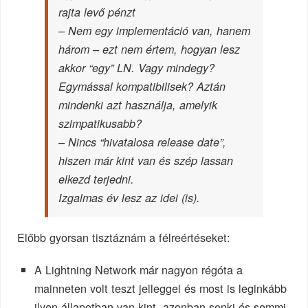
rajta levő pénzt
– Nem egy implementáció van, hanem
három – ezt nem értem, hogyan lesz
akkor “egy” LN. Vagy mindegy?
Egymással kompatibilisek? Aztán
mindenki azt használja, amelyik
szimpatikusabb?
– Nincs “hivatalosa release date”,
hiszen már kint van és szép lassan
elkezd terjedni.
Izgalmas év lesz az idei (is).
Előbb gyorsan tisztáznám a félreértéseket:
A Lightning Network már nagyon régóta a
mainneten volt teszt jelleggel és most is leginkább
ilyen állapotban van kint, azonban senki és semmi