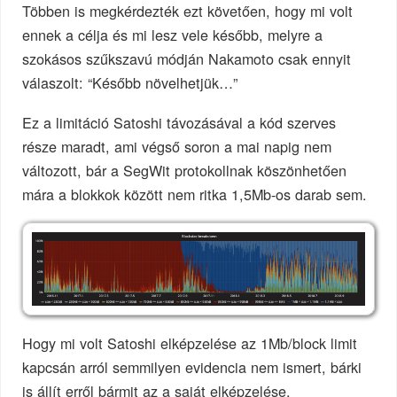
Többen is megkérdezték ezt követően, hogy mi volt
ennek a célja és mi lesz vele később, melyre a
szokásos szűkszavú módján Nakamoto csak ennyit
válaszolt: “Később növelhetjük…”
Ez a limitáció Satoshi távozásával a kód szerves
része maradt, ami végső soron a mai napig nem
változott, bár a SegWit protokollnak köszönhetően
mára a blokkok között nem ritka 1,5Mb-os darab sem.
Hogy mi volt Satoshi elképzelése az 1Mb/block limit
kapcsán arról semmilyen evidencia nem ismert, bárki
is állít erről bármit az a saját elképzelése,