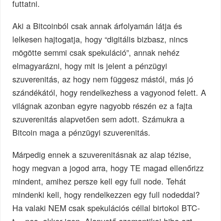
futtatni.
Aki a Bitcoinból csak annak árfolyamán látja és
lelkesen hajtogatja, hogy “digitális bizbasz, nincs
mögötte semmi csak spekuláció”, annak nehéz
elmagyarázni, hogy mit is jelent a pénzügyi
szuverenitás, az hogy nem függesz mástól, más jó
szándékától, hogy rendelkezhess a vagyonod felett. A
világnak azonban egyre nagyobb részén ez a fajta
szuverenitás alapvetően sem adott. Számukra a
Bitcoin maga a pénzügyi szuverenitás.
Márpedig ennek a szuverenitásnak az alap tézise,
hogy megvan a jogod arra, hogy TE magad ellenőrizz
mindent, amihez persze kell egy full node. Tehát
mindenki kell, hogy rendelkezzen egy full nodeddal?
Ha valaki NEM csak spekulációs céllal birtokol BTC-
t… nos, akkor igen. Alapvető szemantikai hiba azt