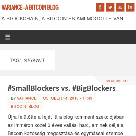
VARIANCE - A BITCOIN BLOG
A BLOCKCHAIN, A BITCOIN ÉS AMI MÖGÖTTE VAN.
TAG:
SEGWIT
39 COMMENTS
#SmallBlockers vs. #BigBlockers
BY
VARIANCE
OCTOBER 14, 2018 - 14:49
BITCOIN
,
BLOG
Újra felütötte a fejét itt a blog komment szekciójában
az immáron közel 3 éves vallási harc, aminek célja a
Bitcoin közösség megosztása és egymással szembe