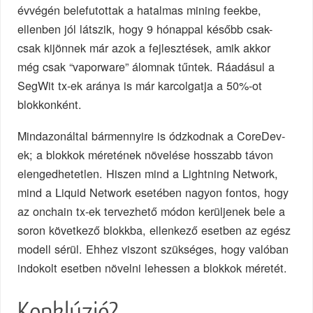
évvégén belefutottak a hatalmas mining feekbe,
ellenben jól látszik, hogy 9 hónappal később csak-
csak kijönnek már azok a fejlesztések, amik akkor
még csak “vaporware” álomnak tűntek. Ráadásul a
SegWit tx-ek aránya is már karcolgatja a 50%-ot
blokkonként.
Mindazonáltal bármennyire is ódzkodnak a CoreDev-
ek; a blokkok méretének növelése hosszabb távon
elengedhetetlen. Hiszen mind a Lightning Network,
mind a Liquid Network esetében nagyon fontos, hogy
az onchain tx-ek tervezhető módon kerüljenek bele a
soron következő blokkba, ellenkező esetben az egész
modell sérül. Ehhez viszont szükséges, hogy valóban
indokolt esetben növelni lehessen a blokkok méretét.