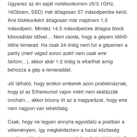
Ugyanez az én saját notebookomon (i5/3.1GHz,
16Gbram, SSD) már átlagosan 57 másodpercbe kerül.
Ami blokkonként átlagosan már majdnem 1,5
másodperc. Mindez 14,5 másodperces átlagos block
kibocsátási idővel… Nem csoda, hogy a gépem időről-
időre lemarad. Ha csak 24 óráig nem fut a gépemen a
parity (
mert végső soron azért nem csak erre
), akkor akár 1-2 óráig is eltarthat amíg
tartom…
behozza a gép a lemaradást.
Jól látható, hogy amikor emberek azon problémáznak,
hogy pl az Ethereumot vajon miért nem skálázzák
onchain… akkor bizony itt az a magyarázat, hogy erre
nem nagyon van lehetőség.
Csak, hogy ne legyen annyira egyoldalú a postban a
véleményem, így megkérdeztem a hazai közösség