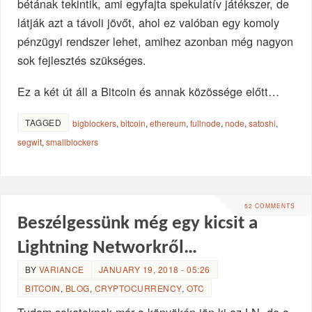
bétának tekintik, ami egyfajta spekulatív játékszer, de
látják azt a távoli jövőt, ahol ez valóban egy komoly
pénzügyi rendszer lehet, amihez azonban még nagyon
sok fejlesztés szükséges.
Ez a két út áll a Bitcoin és annak közössége előtt…
TAGGED
bigblockers
,
bitcoin
,
ethereum
,
fullnode
,
node
,
satoshi
,
segwit
,
smallblockers
52 COMMENTS
Beszélgessünk még egy kicsit a
Lightning Networkről…
BY
VARIANCE
JANUARY 19, 2018 - 05:26
BITCOIN
,
BLOG
,
CRYPTOCURRENCY
,
OTC
Tudom sokatoknak már a könyökén jön ki az LN, de a