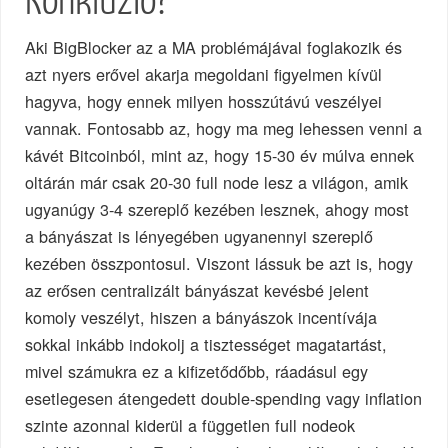
Konklúzió?
Aki BigBlocker az a MA problémájával foglakozik és
azt nyers erővel akarja megoldani figyelmen kívül
hagyva, hogy ennek milyen hosszútávú veszélyei
vannak. Fontosabb az, hogy ma meg lehessen venni a
kávét Bitcoinból, mint az, hogy 15-30 év múlva ennek
oltárán már csak 20-30 full node lesz a világon, amik
ugyanúgy 3-4 szereplő kezében lesznek, ahogy most
a bányászat is lényegében ugyanennyi szereplő
kezében összpontosul. Viszont lássuk be azt is, hogy
az erősen centralizált bányászat kevésbé jelent
komoly veszélyt, hiszen a bányászok incentívája
sokkal inkább indokolj a tisztességet magatartást,
mivel számukra ez a kifizetődőbb, ráadásul egy
esetlegesen átengedett double-spending vagy inflation
szinte azonnal kiderül a független full nodeok