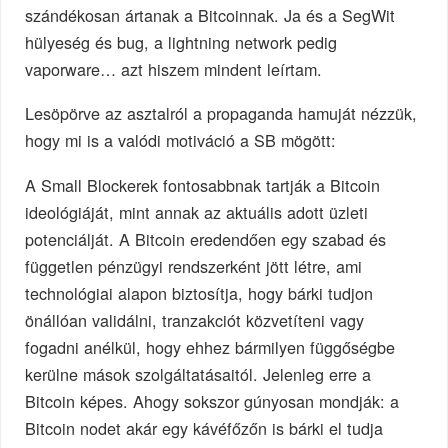
szándékosan ártanak a Bitcoinnak. Ja és a SegWit
hülyeség és bug, a lightning network pedig
vaporware… azt hiszem mindent leírtam.
Lesöpörve az asztalról a propaganda hamuját nézzük,
hogy mi is a valódi motiváció a SB mögött:
A Small Blockerek fontosabbnak tartják a Bitcoin
ideológiáját, mint annak az aktuális adott üzleti
potenciálját. A Bitcoin eredendően egy szabad és
független pénzügyi rendszerként jött létre, ami
technológiai alapon biztosítja, hogy bárki tudjon
önállóan validálni, tranzakciót közvetíteni vagy
fogadni anélkül, hogy ehhez bármilyen függőségbe
kerülne mások szolgáltatásaitól. Jelenleg erre a
Bitcoin képes. Ahogy sokszor gúnyosan mondják: a
Bitcoin nodet akár egy kávéfőzőn is bárki el tudja