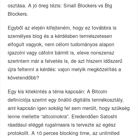
osztása. A jó öreg tézis: Small Blockers vs Big
Blockers.
Egyből az elején kifejteném, hogy ez továbbra is
személyes blog és a kérdésben természetesen
elfogult vagyok, nem célom tudományos alapon
igazolni vagy cáfolni bármit is, eleve nonszensz
szerintem már a felvetés is, de azt hiszem időszerű
újra feltenni a kérdés: vajon melyik megközelítés a
követendőbb?
Egy kis kitekintés a téma kapcsán: A Bitcoin
definíciója szerint egy önálló digitális termékosztály,
ami kapcsán igen sokáig fel sem merült, hogy szükség
lenne mellette “altcoinokra”. Eredendően Satoshi
ráadásul eléggé rugalmasra is tervezte az egész
protokollt. A 10 perces blocking time, az unlimited