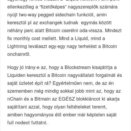
ellenkezőleg a “fizetőképes” nagyszereplők számára
nyújt two-way pegged sidechain funkciót, amin
keresztül pl az exchangek tudnak egymás között
néhány perc alatt Bitcoin cserélni oda-vissza. Mindezt
fix monthly cost mellett. Mind a Liquid, mind a
Lightning leválaszt egy-egy nagy terhelést a Bitcoin
onchainről.
Hogy jó irány-e az, hogy a Blockstream kisajátítja a
Liquiden keresztül a Bitcoin nagyvállalati forgalmát és
saját üzletet épít rá? Egyértelműen nem, de az én
szememben még mindig sokkal jobb mint az, hogy az
nChain és a Bitmain az EGÉSZ blokkláncot ki akarja
sajátítani azzal, hogy olyan feltételeket teremt,
amiben hagyományos élő ember már képtelen saját
full nodeot futtatni.