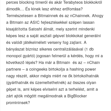
perces blocking timeról és akár Terabyteos blokkokról
álmodik… És kinek lesz ehhez erőforrása?
Természetesen a Bitmainnek és az nChainnek. Ahogy
a Bitmain az ASIC fejlesztésekkel szépen lassan
kisajátította Satoshi álmát, mely szerint mindenki
képes lesz a saját asztali gépvel blokkokat generálni
és valódi játékelméleti verseny fog zajlani. A
bányászat biznisz sikeres centralizálásával (1 db
monopol gyártó) jogosan felmerül a kérdés, hogy mi a
következő lépés? Ha már a Bitmain és az – nChain
partnere – a coingeeks birtokolja a hashing power
nagy részét, akkor mégis miért ne ők birtokolhatnák
(gyárthatnák és üzemeltethetnék) az összes olyan
gépet is, ami képes elviselni azt a terhelést, amit a
zárt ajtók mögött megálmodnak a BigBlocker
promininsek?