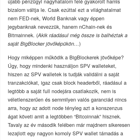
újabb pénzügyi nagyhatalom felé gyakorolt hamis
bizalom váltja le. Csak ezúttal ezt a világhatalmat
nem FED-nek, World Banknak vagy éppen
jegybanknak nevezzük, hanem nChain-nek és
Bitmainnek. (
Akik ráadásul még össze is balhéztak a
)
saját BigBlocker jövőképükön…
Hogy miképpen működik a BigBlockerek jövőképe?
Úgy, hogy mindenki használjon SPV walleteket,
hiszen az SPV walletek is tudják validálni a saját
tranzakciókat, igaz csak block headerből, ráadásul a
legtöbb a saját full nodejára csatlakozik, nem is
véletlenszerűen és semmilyen valós garanciád nincs
arra, hogy az adott node tényleg azt a konszenzus
ágat követi amit a legtöbben “Bitcoinnak” hisznek.
Tavaly az év második felében már majdnem sikeresen
lezajlott egy nagyon komoly SPV wallet támadás a