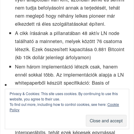
nem tudja befolyásolni annak a terjedését, tehát
nem meglepő hogy néhány lelkes pioneer már
elkezdett rá éles szolgáltatásokat építeni.
A cikk írásának a pillanatában 48 aktív LN node
található a mainneten, melyek között 76 csatorna
létezik. Ezek összesített kapacitása 0.881 Bitcoint
(kb 10k dollár jelenlegi árfolyamon)
Nem három implementáció létezik csak, hanem
ennél sokkal több. Az implementációk alapja a LN
whitepaperből készült specifikáció: Basis of
Lightning Network (BOLT), mely egy 11 fejezetes
Privacy & Cookies: This site uses cookies. By continuing to use this
részletes specifikáció, hogy miként kell LN
website, you agree to their use.
To find out more, including how to control cookies, see here:
Cookie
implementációt készíteni.
Policy
A három leginkább elterjedt implementáció (lnd, c-
lightning és a eclair) teljes mértékben
interoperábilis, tehát ezek képesek egymással