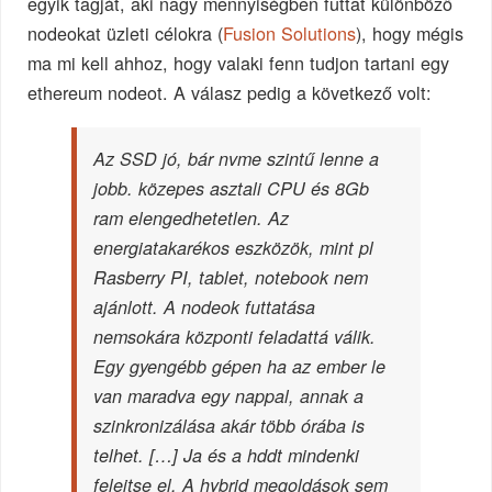
egyik tagját, aki nagy mennyiségben futtat különböző
nodeokat üzleti célokra (
Fusion Solutions
), hogy mégis
ma mi kell ahhoz, hogy valaki fenn tudjon tartani egy
ethereum nodeot. A válasz pedig a következő volt:
Az SSD jó, bár nvme szintű lenne a
jobb. közepes asztali CPU és 8Gb
ram elengedhetetlen. Az
energiatakarékos eszközök, mint pl
Rasberry PI, tablet, notebook nem
ajánlott. A nodeok futtatása
nemsokára központi feladattá válik.
Egy gyengébb gépen ha az ember le
van maradva egy nappal, annak a
szinkronizálása akár több órába is
telhet. […] Ja és a hddt mindenki
felejtse el. A hybrid megoldások sem