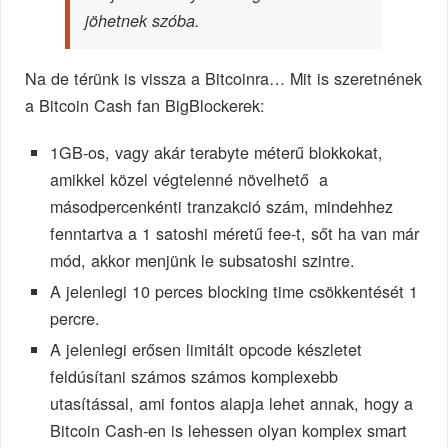
jöhetnek szóba.
Na de térünk is vissza a Bitcoinra… Mit is szeretnének
a Bitcoin Cash fan BigBlockerek:
1GB-os, vagy akár terabyte méterű blokkokat,
amikkel közel végtelenné növelhető a
másodpercenkénti tranzakció szám, mindehhez
fenntartva a 1 satoshi méretű fee-t, sőt ha van már
mód, akkor menjünk le subsatoshi szintre.
A jelenlegi 10 perces blocking time csökkentését 1
percre.
A jelenlegi erősen limitált opcode készletet
feldúsítani számos számos komplexebb
utasítással, ami fontos alapja lehet annak, hogy a
Bitcoin Cash-en is lehessen olyan komplex smart