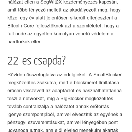
hálózat ellen a SegWit2X kezdeményezés kapcsán,
amit több tényező mellett az akadályozott meg, hogy
közel egy év alatt jelentősen sikerült elterjeszteni a
Bitcoin Core fejlesztőknek azt a szemléletet, hogy a
full node az egyetlen komolyan vehető védelem a
hardforkok ellen.
22-es csapda?
Röviden összefoglalva az eddigieket: A SmallBlocker
megközelítés zsákutca, mert a blockméret limitálása
erősen visszaveti az adaptációt és használhatatlanná
teszi a networköt, míg a BigBlocker megközelítés
tovább centralizálja a hálózatot annak erőforrás
igénye szempontjából, amivel elveszítik az egyének a
pénzügyi szuverenitásukat, amivel lényegében pont
ugyanoda jutnak, ami elől elvileg menekülni akartak