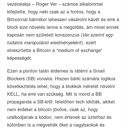
vezéralakja – Roger Ver – számos alkalommal
kifejtette, hogy neki csak az a fontos, hogy a
Bitcoinnal bármikor lehessen vásárolni kávét és erre a
block size növelés lenne a megoldás, ám mivel ennek
kapcsán nem született konszenzus (
Ver szerint egy
), ezért
tudatos manipuláció eredményeként
elveszítette a Bitcoin a “medium of exchange”
képességét.
Ezen a ponton talán érdemes is rátérni a Small
Blockers (SB) vonalra. Hiszen bárki számára logikus
következtetés lehet, hogy a blokkok méretét növelni
KELL, ha erre van szükség. Mit is mond a BB
propaganda a SB-kről: felelőtlen tech idióták, akiket
nem érdekel a bitcoin jövőve, csak az, hogy
uralkodjanak a kódon, nem értenek az üzlethez és
különben is a megvették őket a nagybankok és