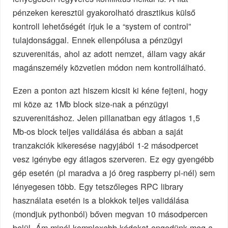
pénzeken keresztül gyakorolható drasztikus külső
kontroll lehetőségét írjuk le a “system of control”
tulajdonsággal. Ennek ellenpólusa a pénzügyi
szuverenitás, ahol az adott nemzet, állam vagy akár
magánszemély közvetlen módon nem kontrollálható.
Ezen a ponton azt hiszem kicsit ki kéne fejteni, hogy
mi köze az 1Mb block size-nak a pénzügyi
szuverenitáshoz. Jelen pillanatban egy átlagos 1,5
Mb-os block teljes validálása és abban a saját
tranzakciók kikeresése nagyjából 1-2 másodpercet
vesz igénybe egy átlagos szerveren. Ez egy gyengébb
gép esetén (pl maradva a jó öreg raspberry pi-nél) sem
lényegesen több. Egy tetszőleges RPC library
használata esetén is a blokkok teljes validálása
(mondjuk pythonból) bőven megvan 10 másodpercen
belül. Ám minél komplexebb kódokat engedünk meg a