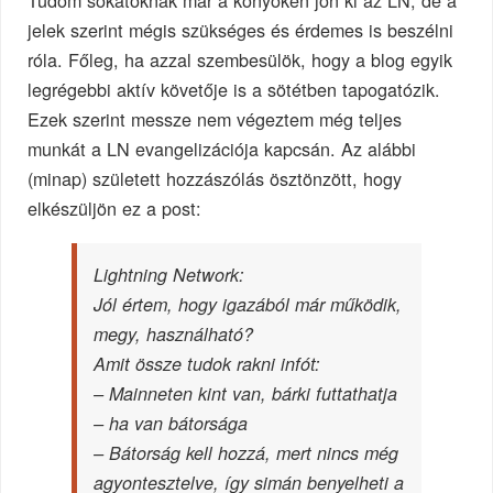
jelek szerint mégis szükséges és érdemes is beszélni
róla. Főleg, ha azzal szembesülök, hogy a blog egyik
legrégebbi aktív követője is a sötétben tapogatózik.
Ezek szerint messze nem végeztem még teljes
munkát a LN evangelizációja kapcsán. Az alábbi
(minap) született hozzászólás ösztönzött, hogy
elkészüljön ez a post:
Lightning Network:
Jól értem, hogy igazából már működik,
megy, használható?
Amit össze tudok rakni infót:
– Mainneten kint van, bárki futtathatja
– ha van bátorsága
– Bátorság kell hozzá, mert nincs még
agyontesztelve, így simán benyelheti a