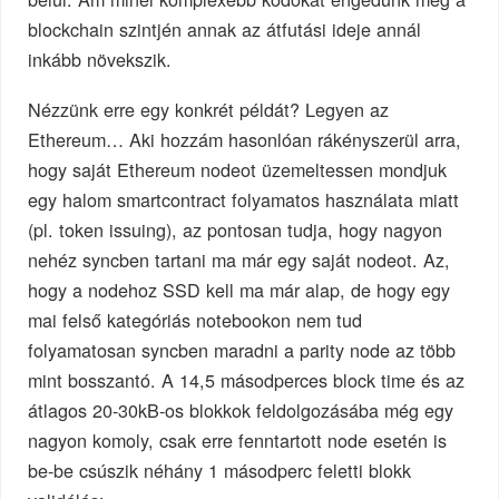
blockchain szintjén annak az átfutási ideje annál
inkább növekszik.
Nézzünk erre egy konkrét példát? Legyen az
Ethereum… Aki hozzám hasonlóan rákényszerül arra,
hogy saját Ethereum nodeot üzemeltessen mondjuk
egy halom smartcontract folyamatos használata miatt
(pl. token issuing), az pontosan tudja, hogy nagyon
nehéz syncben tartani ma már egy saját nodeot. Az,
hogy a nodehoz SSD kell ma már alap, de hogy egy
mai felső kategóriás notebookon nem tud
folyamatosan syncben maradni a parity node az több
mint bosszantó. A 14,5 másodperces block time és az
átlagos 20-30kB-os blokkok feldolgozásába még egy
nagyon komoly, csak erre fenntartott node esetén is
be-be csúszik néhány 1 másodperc feletti blokk