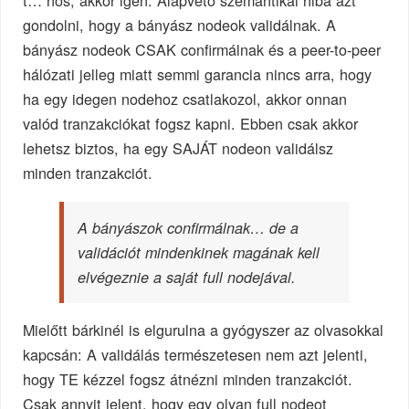
gondolni, hogy a bányász nodeok validálnak. A
bányász nodeok CSAK confirmálnak és a peer-to-peer
hálózati jelleg miatt semmi garancia nincs arra, hogy
ha egy idegen nodehoz csatlakozol, akkor onnan
valód tranzakciókat fogsz kapni. Ebben csak akkor
lehetsz biztos, ha egy SAJÁT nodeon validálsz
minden tranzakciót.
A bányászok confirmálnak… de a
validációt mindenkinek magának kell
elvégeznie a saját full nodejával.
Mielőtt bárkinél is elgurulna a gyógyszer az olvasokkal
kapcsán: A validálás természetesen nem azt jelenti,
hogy TE kézzel fogsz átnézni minden tranzakciót.
Csak annyit jelent, hogy egy olyan full nodeot