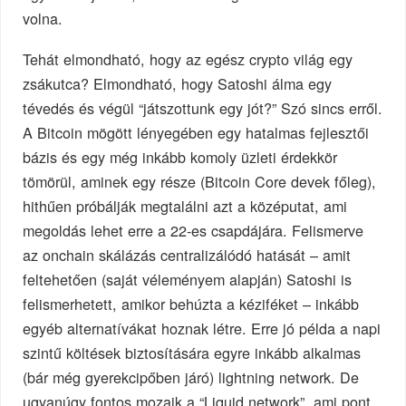
volna.
Tehát elmondható, hogy az egész crypto világ egy
zsákutca? Elmondható, hogy Satoshi álma egy
tévedés és végül “játszottunk egy jót?” Szó sincs erről.
A Bitcoin mögött lényegében egy hatalmas fejlesztői
bázis és egy még inkább komoly üzleti érdekkör
tömörül, aminek egy része (Bitcoin Core devek főleg),
hithűen próbálják megtalálni azt a középutat, ami
megoldás lehet erre a 22-es csapdájára. Felismerve
az onchain skálázás centralizálódó hatását – amit
feltehetően (saját véleményem alapján) Satoshi is
felismerhetett, amikor behúzta a kéziféket – inkább
egyéb alternatívákat hoznak létre. Erre jó példa a napi
szintű költések biztosítására egyre inkább alkalmas
(bár még gyerekcipőben járó) lightning network. De
ugyanúgy fontos mozaik a “Liquid network”, ami pont