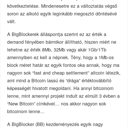
következtetése. Mindenesetre ez a változtatás végső
soron az alkotó egyik leginkább megosztó döntésévé
vált.
A BigBlockerek álláspontja szerint ez az érték a
demand fényében bármikor állítható, hiszen miért ne
lehetne az érték 8Mb, 32Mb vagy akár 1Gb/1Tb
amennyiben ez kell a népnek. Tény, hogy a 1Mb-os
block méret határ az egyik fontos oka annak, hogy ma
nagyon sok “fast and cheap settlement” altcoin létezik,
ami mind a Bitcoin lassú és “drága” értéktovábbító
képességét hivatott megoldani. Ha annyi bitcoinom
lenne, mint amennyi projekt indult az elmúlt 3 évben a
“New Bitcoin” címkével… nos akkor nagyon sok
bitcoinom lenne…
A BigBlocker (BB) kezdeményezés egyik nagy