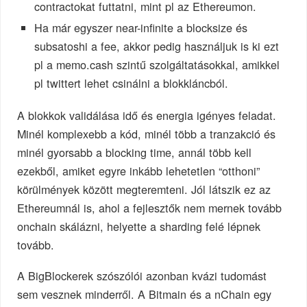
contractokat futtatni, mint pl az Ethereumon.
Ha már egyszer near-infinite a blocksize és
subsatoshi a fee, akkor pedig használjuk is ki ezt
pl a memo.cash szintű szolgáltatásokkal, amikkel
pl twittert lehet csinálni a blokkláncból.
A blokkok validálása idő és energia igényes feladat.
Minél komplexebb a kód, minél több a tranzakció és
minél gyorsabb a blocking time, annál több kell
ezekből, amiket egyre inkább lehetetlen “otthoni”
körülmények között megteremteni. Jól látszik ez az
Ethereumnál is, ahol a fejlesztők nem mernek tovább
onchain skálázni, helyette a sharding felé lépnek
tovább.
A BigBlockerek szószólói azonban kvázi tudomást
sem vesznek minderről. A Bitmain és a nChain egy