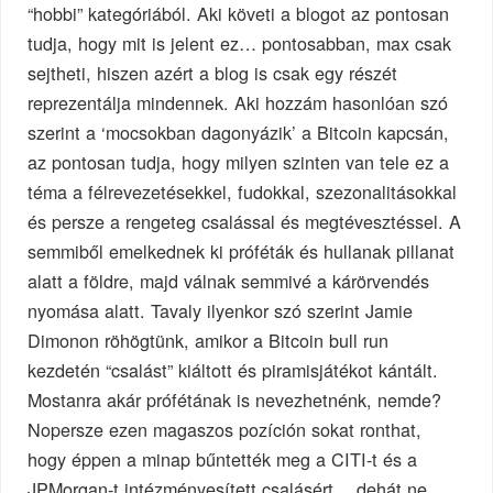
“hobbi” kategóriából. Aki követi a blogot az pontosan
tudja, hogy mit is jelent ez… pontosabban, max csak
sejtheti, hiszen azért a blog is csak egy részét
reprezentálja mindennek. Aki hozzám hasonlóan szó
szerint a ‘mocsokban dagonyázik’ a Bitcoin kapcsán,
az pontosan tudja, hogy milyen szinten van tele ez a
téma a félrevezetésekkel, fudokkal, szezonalitásokkal
és persze a rengeteg csalással és megtévesztéssel. A
semmiből emelkednek ki próféták és hullanak pillanat
alatt a földre, majd válnak semmivé a kárörvendés
nyomása alatt. Tavaly ilyenkor szó szerint Jamie
Dimonon röhögtünk, amikor a Bitcoin bull run
kezdetén “csalást” kiáltott és piramisjátékot kántált.
Mostanra akár prófétának is nevezhetnénk, nemde?
Nopersze ezen magaszos pozíción sokat ronthat,
hogy éppen a minap bűntették meg a CITI-t és a
JPMorgan-t intézményesített csalásért… dehát ne