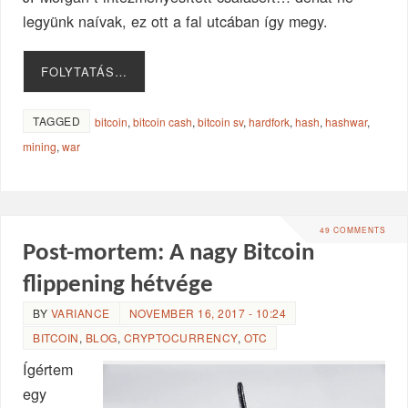
legyünk naívak, ez ott a fal utcában így megy.
FOLYTATÁS…
TAGGED
bitcoin
,
bitcoin cash
,
bitcoin sv
,
hardfork
,
hash
,
hashwar
,
mining
,
war
49 COMMENTS
Post-mortem: A nagy Bitcoin
flippening hétvége
BY
VARIANCE
NOVEMBER 16, 2017 - 10:24
BITCOIN
,
BLOG
,
CRYPTOCURRENCY
,
OTC
Ígértem
egy