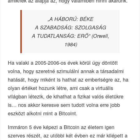
amiknek az alapja az, hogy valamiben hinni akarunk.
„A HÁBORÚ: BÉKE
A SZABADSÁG: SZOLGASÁG
A TUDATLANSÁG: ERŐ” (Orwell,
1984)
Ha valaki a 2005-2006-os évek körül úgy döntött
volna, hogy szeretné szimulálni annak a társadalmi
hatását, hogy miként is hathat az emberiségre az, ha
olyan értéket hozunk létre, ami csak a virtuális
világban létezik, de kihathat a fizikai valós életükre
is… nos akkor keresve sem tudott volna erre jobb
eszközt alkotni mint a Bitcoint.
Immáron 5 éve képezi a Bitcoin az életem igen
szerves részét, az utóbbi két évben ez már kilépett a