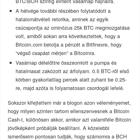
BTC/BCH szintig elment vasárnap hajnalra.
A hétvége további részében folytatódott a
hatalomátvételi retorika, aminek az egyik
csúcspontja az ominózus 25k BTC megmozgatása
volt, amiből sokan arra következtettek, hogy a
Bitcoin.com betolja a pénzét a Bitfinexre, hogy
“végső csapást mérjen” a Bitcoinra.
Vasárnap délelőttre összeomlott a pumpa és
hatalmasat zakózott az árfolyam. 0.5 BTC-ről első
körben gyakorlatilag percek alatt zuhant be 0.25-
re, majd azóta is folyamatosan csordogál lefelé.
Sokszor kifejtettem már a blogon azon véleményemet,
hogy milyen szinten tartom ellenszenvesnek a Bitcoin
Cash-t, különösen akkor, amikor azt valamiféle Bitcoin
jövőképként próbálják beállítani. A közelebbi
ismerőseim pontosan tudják, hogy számomra a BCH