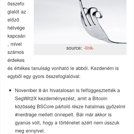
összefo
glalót az
előző
hétvége
kapcsán
, mivel
source:
-link-
számos
érdekes
és értékes tanulság vonható le abból. Kezdeném is
egyből egy gyors összefoglalóval:
November 8-án hivatalosan is felfüggesztették a
SegWit2X kezdeményezést, amit a Bitcoin
közösség BSCore pártoló része hatalmas győzelmi
#nerdrage mellett ünnepelt. Bár már akkor is
gyanús volt, hogy a történetet azért nem ússzuk
meg ennyivel.