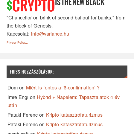
IS THE NEW BLACK
CRYPTO
$
"Chancellor on brink of second bailout for banks." from
the block of Genesis.
Kapcsolat:
info@variance.hu
Privacy Policy...
FRISS HOZZÁSZÓLÁSOK:
Dom
on
Miért is fontos a ‘6-confirmation’ ?
Imre Engi
on
Hybrid + Napelem: Tapasztalatok 4 év
után
Pataki Ferenc
on
Kripto katasztrófaturizmus
Pataki Ferenc
on
Kripto katasztrófaturizmus
mephisoft
on
Kripto katasztrófaturizmus