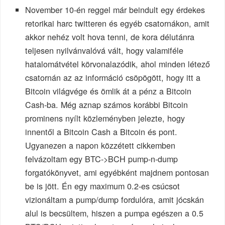
November 10-én reggel már beindult egy érdekes
retorikai harc twitteren és egyéb csatornákon, amit
akkor nehéz volt hova tenni, de kora délutánra
teljesen nyilvánvalóvá vált, hogy valamiféle
hatalomátvétel körvonalazódik, ahol minden létező
csatornán az az információ csöpögött, hogy itt a
Bitcoin világvége és ömlik át a pénz a Bitcoin
Cash-ba. Még aznap számos korábbi Bitcoin
prominens nyílt közleményben jelezte, hogy
innentől a Bitcoin Cash a Bitcoin és pont.
Ugyanezen a napon közzétett cikkemben
felvázoltam egy BTC->BCH pump-n-dump
forgatókönyvet, ami egyébként majdnem pontosan
be is jött. Én egy maximum 0.2-es csúcsot
vizionáltam a pump/dump fordulóra, amit jócskán
alul is becsültem, hiszen a pumpa egészen a 0.5