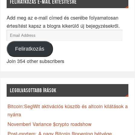
FELIRATKOZÁS E-MAIL ÉRTESÍTÉSRE
Add meg az e-mail címed és cserébe folyamatosan
értesítést kapsz a blogra kikerülő új bejegyzésekről.
Feliratkozás
Join 354 other subscribers
LEGOLVASOTTABB ÍRÁSOK
Bitcoin:SegWit aktivációs küszöb és altcoin kilátások a
nyárra
Novemberi Variance $crypto roadshow
Post-mortem: A nagy Bitcoin flippening hétvége