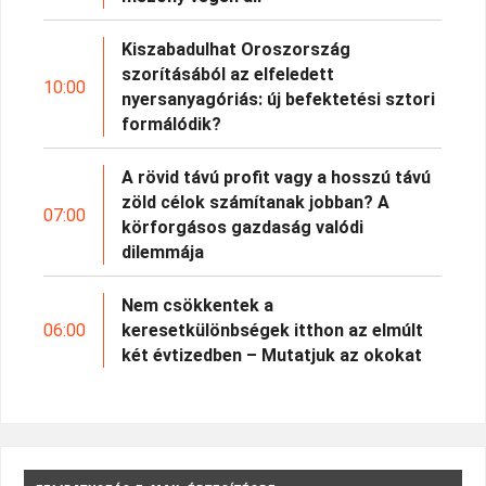
Kiszabadulhat Oroszország
szorításából az elfeledett
10:00
nyersanyagóriás: új befektetési sztori
formálódik?
A rövid távú profit vagy a hosszú távú
zöld célok számítanak jobban? A
07:00
körforgásos gazdaság valódi
dilemmája
Nem csökkentek a
06:00
keresetkülönbségek itthon az elmúlt
két évtizedben – Mutatjuk az okokat