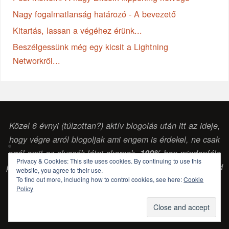
Nagy fogalmatlanság határozó - A bevezető
Kitartás, lassan a végéhez érünk...
Beszélgessünk még egy kicsit a Lightning
Networkről...
Közel 6 évnyi (túlzottan?) aktív blogolás után itt az ideje,
hogy végre arról blogoljak ami engem is érdekel, ne csak
arról amit az olvasók látni akarnak.
100%
-ban mindenféle
Privacy & Cookies: This site uses cookies. By continuing to use this
pénzintézettől vagy egyéb vállalkozástól független szabad
website, you agree to their use.
gondolkodású (
sokszor laikus, de legalább
) érdeklődő
To find out more, including how to control cookies, see here:
Cookie
Policy
blog. (Csabai Csaba, blogger...)
POWERED BY
PARABOLA
&
WORDPRESS.