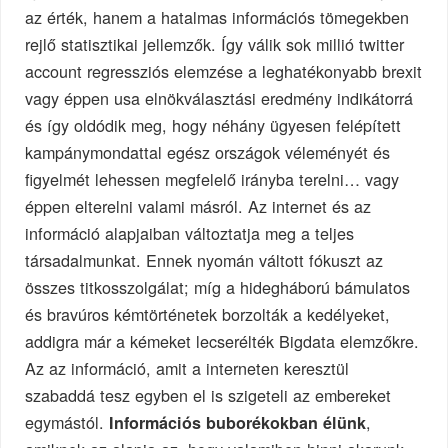
az érték, hanem a hatalmas információs tömegekben
rejlő statisztikai jellemzők. Így válik sok millió twitter
account regressziós elemzése a leghatékonyabb brexit
vagy éppen usa elnökválasztási eredmény indikátorrá
és így oldódik meg, hogy néhány ügyesen felépített
kampánymondattal egész országok véleményét és
figyelmét lehessen megfelelő irányba terelni… vagy
éppen elterelni valami másról. Az internet és az
információ alapjaiban változtatja meg a teljes
társadalmunkat. Ennek nyomán váltott fókuszt az
összes titkosszolgálat; míg a hidegháború bámulatos
és bravúros kémtörténetek borzolták a kedélyeket,
addigra már a kémeket lecserélték Bigdata elemzőkre.
Az az információ, amit a interneten keresztül
szabaddá tesz egyben el is szigeteli az embereket
egymástól.
,
Információs buborékokban élünk