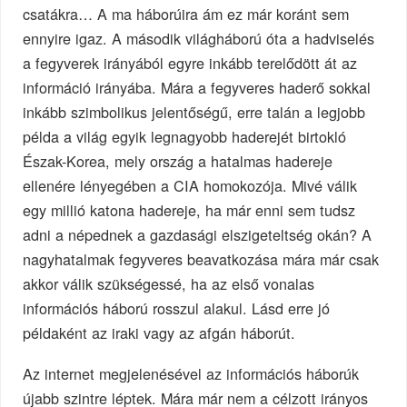
csatákra… A ma háborúira ám ez már koránt sem
ennyire igaz. A második világháború óta a hadviselés
a fegyverek irányából egyre inkább terelődött át az
információ irányába. Mára a fegyveres haderő sokkal
inkább szimbolikus jelentőségű, erre talán a legjobb
példa a világ egyik legnagyobb haderejét birtokló
Észak-Korea, mely ország a hatalmas hadereje
ellenére lényegében a CIA homokozója. Mivé válik
egy millió katona hadereje, ha már enni sem tudsz
adni a népednek a gazdasági elszigeteltség okán? A
nagyhatalmak fegyveres beavatkozása mára már csak
akkor válik szükségessé, ha az első vonalas
információs háború rosszul alakul. Lásd erre jó
példaként az iraki vagy az afgán háborút.
Az internet megjelenésével az információs háborúk
újabb szintre léptek. Mára már nem a célzott irányos