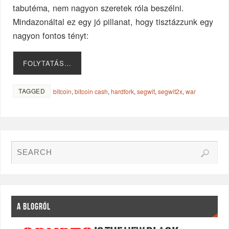
tabutéma, nem nagyon szeretek róla beszélni.
Mindazonáltal ez egy jó pillanat, hogy tisztázzunk egy
nagyon fontos tényt:
FOLYTATÁS…
TAGGED
bitcoin
,
bitcoin cash
,
hardfork
,
segwit
,
segwit2x
,
war
A BLOGRÓL