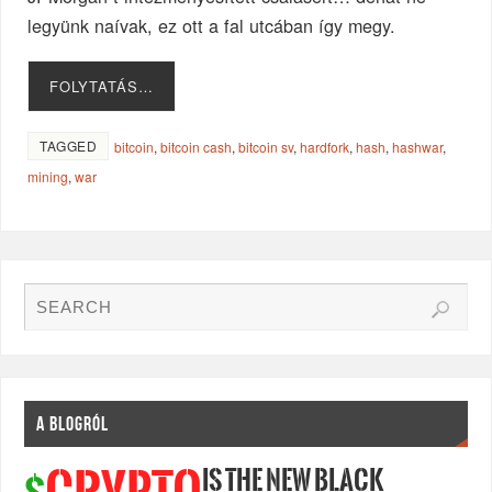
legyünk naívak, ez ott a fal utcában így megy.
FOLYTATÁS…
TAGGED
bitcoin
,
bitcoin cash
,
bitcoin sv
,
hardfork
,
hash
,
hashwar
,
mining
,
war
A BLOGRÓL
IS THE NEW BLACK