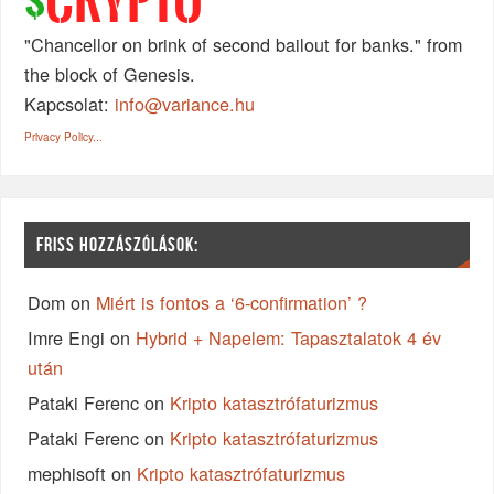
CRYPTO
$
"Chancellor on brink of second bailout for banks." from
the block of Genesis.
Kapcsolat:
info@variance.hu
Privacy Policy...
FRISS HOZZÁSZÓLÁSOK:
Dom
on
Miért is fontos a ‘6-confirmation’ ?
Imre Engi
on
Hybrid + Napelem: Tapasztalatok 4 év
után
Pataki Ferenc
on
Kripto katasztrófaturizmus
Pataki Ferenc
on
Kripto katasztrófaturizmus
mephisoft
on
Kripto katasztrófaturizmus