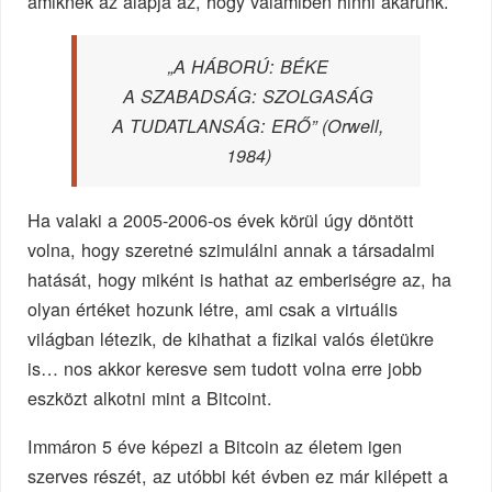
amiknek az alapja az, hogy valamiben hinni akarunk.
„A HÁBORÚ: BÉKE
A SZABADSÁG: SZOLGASÁG
A TUDATLANSÁG: ERŐ” (Orwell,
1984)
Ha valaki a 2005-2006-os évek körül úgy döntött
volna, hogy szeretné szimulálni annak a társadalmi
hatását, hogy miként is hathat az emberiségre az, ha
olyan értéket hozunk létre, ami csak a virtuális
világban létezik, de kihathat a fizikai valós életükre
is… nos akkor keresve sem tudott volna erre jobb
eszközt alkotni mint a Bitcoint.
Immáron 5 éve képezi a Bitcoin az életem igen
szerves részét, az utóbbi két évben ez már kilépett a