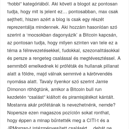
“hobbi” kategóriából. Aki követi a blogot az pontosan
tudja, hogy mit is jelent ez… pontosabban, max csak
sejtheti, hiszen azért a blog is csak egy részét
reprezentálja mindennek. Aki hozzám hasonlóan szó
szerint a ‘mocsokban dagonyázik’ a Bitcoin kapcsán,
az pontosan tudja, hogy milyen szinten van tele ez a
téma a félrevezetésekkel, fudokkal, szezonalitásokkal
és persze a rengeteg csalással és megtévesztéssel. A
semmiből emelkednek ki próféták és hullanak pillanat
alatt a földre, majd válnak semmivé a kárörvendés
nyomása alatt. Tavaly ilyenkor szó szerint Jamie
Dimonon röhögtünk, amikor a Bitcoin bull run
kezdetén “csalást” kiáltott és piramisjátékot kántált.
Mostanra akár prófétának is nevezhetnénk, nemde?
Nopersze ezen magaszos pozíción sokat ronthat,
hogy éppen a minap bűntették meg a CITI-t és a
JPMorgan-t intézményesített csalásért… dehát ne