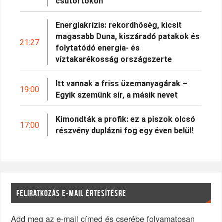
csütörtökön
Energiakrízis: rekordhőség, kicsit
magasabb Duna, kiszáradó patakok és
21:27
folytatódó energia- és
víztakarékosság országszerte
Itt vannak a friss üzemanyagárak –
19:00
Egyik szemünk sír, a másik nevet
Kimondták a profik: ez a piszok olcsó
17:00
részvény duplázni fog egy éven belül!
FELIRATKOZÁS E-MAIL ÉRTESÍTÉSRE
Add meg az e-mail címed és cserébe folyamatosan