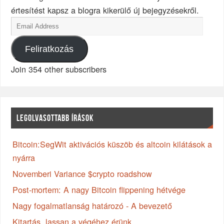
értesítést kapsz a blogra kikerülő új bejegyzésekről.
Feliratkozás
Join 354 other subscribers
LEGOLVASOTTABB ÍRÁSOK
Bitcoin:SegWit aktivációs küszöb és altcoin kilátások a
nyárra
Novemberi Variance $crypto roadshow
Post-mortem: A nagy Bitcoin flippening hétvége
Nagy fogalmatlanság határozó - A bevezető
Kitartás, lassan a végéhez érünk...