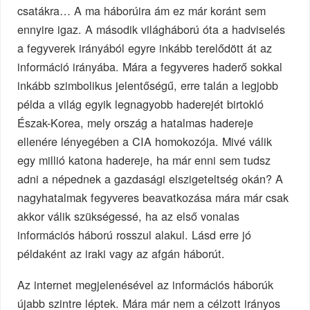
csatákra… A ma háborúira ám ez már koránt sem
ennyire igaz. A második világháború óta a hadviselés
a fegyverek irányából egyre inkább terelődött át az
információ irányába. Mára a fegyveres haderő sokkal
inkább szimbolikus jelentőségű, erre talán a legjobb
példa a világ egyik legnagyobb haderejét birtokló
Észak-Korea, mely ország a hatalmas hadereje
ellenére lényegében a CIA homokozója. Mivé válik
egy millió katona hadereje, ha már enni sem tudsz
adni a népednek a gazdasági elszigeteltség okán? A
nagyhatalmak fegyveres beavatkozása mára már csak
akkor válik szükségessé, ha az első vonalas
információs háború rosszul alakul. Lásd erre jó
példaként az iraki vagy az afgán háborút.
Az internet megjelenésével az információs háborúk
újabb szintre léptek. Mára már nem a célzott irányos