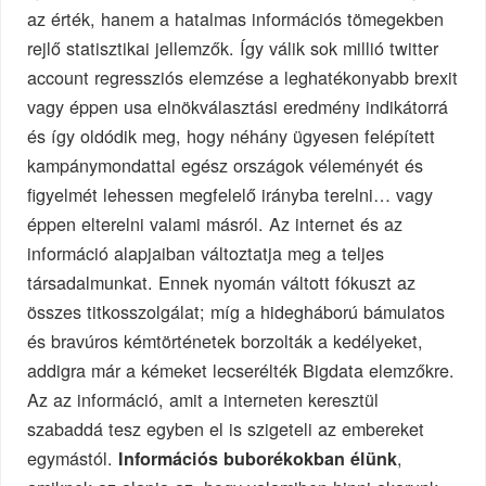
az érték, hanem a hatalmas információs tömegekben
rejlő statisztikai jellemzők. Így válik sok millió twitter
account regressziós elemzése a leghatékonyabb brexit
vagy éppen usa elnökválasztási eredmény indikátorrá
és így oldódik meg, hogy néhány ügyesen felépített
kampánymondattal egész országok véleményét és
figyelmét lehessen megfelelő irányba terelni… vagy
éppen elterelni valami másról. Az internet és az
információ alapjaiban változtatja meg a teljes
társadalmunkat. Ennek nyomán váltott fókuszt az
összes titkosszolgálat; míg a hidegháború bámulatos
és bravúros kémtörténetek borzolták a kedélyeket,
addigra már a kémeket lecserélték Bigdata elemzőkre.
Az az információ, amit a interneten keresztül
szabaddá tesz egyben el is szigeteli az embereket
egymástól.
,
Információs buborékokban élünk