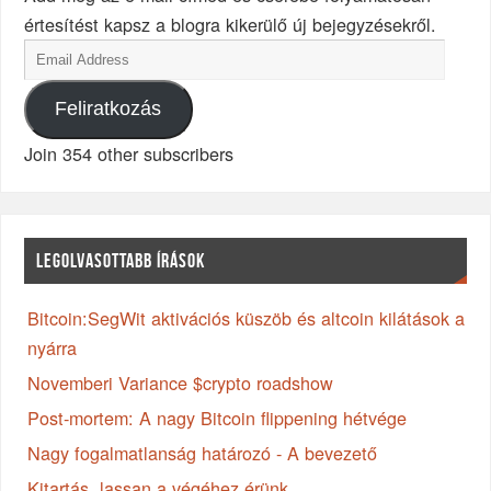
értesítést kapsz a blogra kikerülő új bejegyzésekről.
Feliratkozás
Join 354 other subscribers
LEGOLVASOTTABB ÍRÁSOK
Bitcoin:SegWit aktivációs küszöb és altcoin kilátások a
nyárra
Novemberi Variance $crypto roadshow
Post-mortem: A nagy Bitcoin flippening hétvége
Nagy fogalmatlanság határozó - A bevezető
Kitartás, lassan a végéhez érünk...