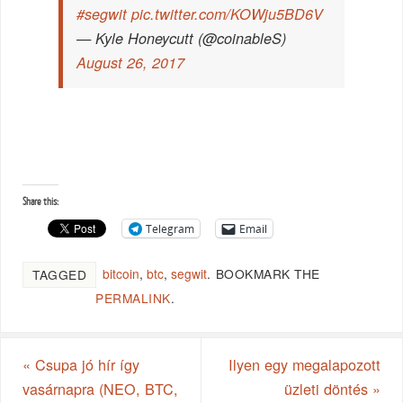
#segwit
pic.twitter.com/KOWju5BD6V
— Kyle Honeycutt (@coinableS)
August 26, 2017
Share this:
Telegram
Email
bitcoin
,
btc
,
segwit
.
BOOKMARK THE
TAGGED
PERMALINK
.
«
Csupa jó hír így
Ilyen egy megalapozott
vasárnapra (NEO, BTC,
üzleti döntés
»