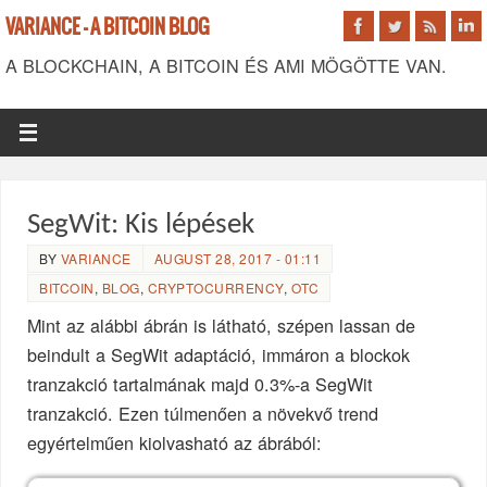
VARIANCE - A BITCOIN BLOG
A BLOCKCHAIN, A BITCOIN ÉS AMI MÖGÖTTE VAN.
SegWit: Kis lépések
BY
VARIANCE
AUGUST 28, 2017 - 01:11
BITCOIN
,
BLOG
,
CRYPTOCURRENCY
,
OTC
Mint az alábbi ábrán is látható, szépen lassan de
beindult a SegWit adaptáció, immáron a blockok
tranzakció tartalmának majd 0.3%-a SegWit
tranzakció. Ezen túlmenően a növekvő trend
egyértelműen kiolvasható az ábrából: