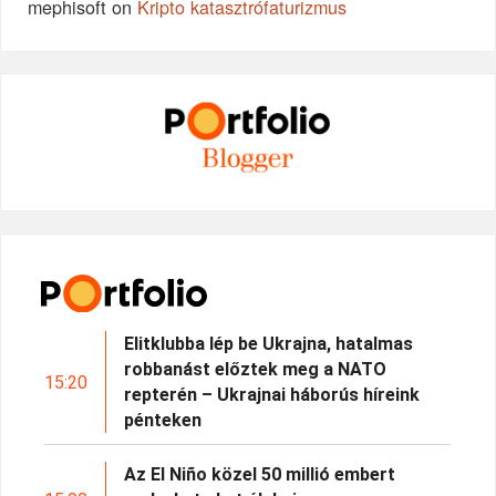
mephisoft
on
Kripto katasztrófaturizmus
Elitklubba lép be Ukrajna, hatalmas
robbanást előztek meg a NATO
15:20
repterén – Ukrajnai háborús híreink
pénteken
Az El Niño közel 50 millió embert