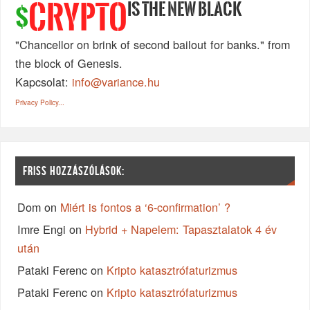
IS THE NEW BLACK
CRYPTO
$
"Chancellor on brink of second bailout for banks." from
the block of Genesis.
Kapcsolat:
info@variance.hu
Privacy Policy...
FRISS HOZZÁSZÓLÁSOK:
Dom
on
Miért is fontos a ‘6-confirmation’ ?
Imre Engi
on
Hybrid + Napelem: Tapasztalatok 4 év
után
Pataki Ferenc
on
Kripto katasztrófaturizmus
Pataki Ferenc
on
Kripto katasztrófaturizmus