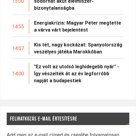
15:00
sodorhat akut élelmiszer-
bizonytalanságba
Energiakrízis: Magyar Péter megtette
14:55
a várva várt bejelentést
Kis tét, nagy kockázat: Spanyolország
14:07
veszélyes játéka Marokkóban
"Ez volt az utolsó leghidegebb nyár" -
14:00
Így vészelték át az év legforróbb
napját a budapestiek
FELIRATKOZÁS E-MAIL ÉRTESÍTÉSRE
Add meg az e-mail címed és cserébe folyamatosan