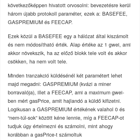
következőképpen hivatott orvosolni: bevezetésre kerül
három újabb protokoll paraméter, ezek a: BASEFEE,
GASPREMIUM és FEECAP.
Ezek közül a BASEFEE egy a hálózat által kiszámolt
és nem módosítható érték. Alap értéke az 1 gwei, ami
akkor növekszik, ha az előző blokk tele volt és akkor
csökken, ha nem volt tele.
Minden tranzakció küldésénél két paramétert lehet
majd megadni: GASPREMIUM (kvázi a miner
borravalója), illet a FEECAP, ami a maximum gwei-
ben mért gasPrice, amit hajlandó a küldő kifizetni.
Logikusan a GASPREMIUM értékének valahol 0 és
“nem-túl-sok” között kéne lennie, míg a FEECAP-ot
tudjuk úgy értelmezni és számolni, mint ahogy
korábban a gasPrice-t számoltuk