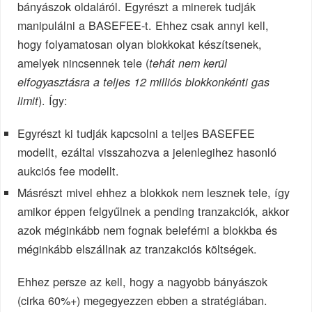
bányászok oldaláról. Egyrészt a minerek tudják
manipulálni a BASEFEE-t. Ehhez csak annyi kell,
hogy folyamatosan olyan blokkokat készítsenek,
amelyek nincsennek tele (
tehát nem kerül
elfogyasztásra a teljes 12 milliós blokkonkénti gas
). Így:
limit
Egyrészt ki tudják kapcsolni a teljes BASEFEE
modellt, ezáltal visszahozva a jelenlegihez hasonló
aukciós fee modellt.
Másrészt mivel ehhez a blokkok nem lesznek tele, így
amikor éppen felgyűlnek a pending tranzakciók, akkor
azok méginkább nem fognak beleférni a blokkba és
méginkább elszállnak az tranzakciós költségek.
Ehhez persze az kell, hogy a nagyobb bányászok
(cirka 60%+) megegyezzen ebben a stratégiában.