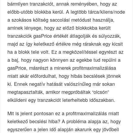
bármilyen tranzakciót, annak reményében, hogy az
előbb-utóbb blokkba kerül. A legtöbb tárca/kliens/node
a szokásos költség saccolási metódust használja,
aminek lényege, hogy az előző blokkokba került
tranzakciók gasPrice értékét átlagolják és súlyozzák,
majd az így keletkező értékre még ráraknak egy kicsit
ha a blokk tele volt. Ez a megközelítéssel egyrészt az
a baj, hogy nagyon könnyen az egekbe tud repülni a
gasPrice, másrészt a minerek profitmaximalizálása
miatt akár előfordulhat, hogy hibás becslések jönnek
ki. Ennek negatív hatását valószínűleg már sokan
megtapasztalták, amikor megpróbáltak “olcsón”
elküldeni egy tranzakciót leterheltebb időszakban.
Mit is jelent pontosan ez a profitmaximalizálás miatt
keletkező becslési hiba? A probléma alapja az, hogy
egyszerűen a jelen idő alapján akarunk egy jövőbeli