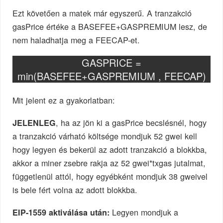
Ezt követően a matek már egyszerű. A tranzakció
gasPrice értéke a BASEFEE+GASPREMIUM lesz, de
nem haladhatja meg a FEECAP-et.
GASPRICE =
min(BASEFEE+GASPREMIUM , FEECAP)
Mit jelent ez a gyakorlatban:
, ha az jön ki a gasPrice becslésnél, hogy
JELENLEG
a tranzakció várható költsége mondjuk 52 gwei kell
hogy legyen és bekerül az adott tranzakció a blokkba,
akkor a miner zsebre rakja az 52 gwei*txgas jutalmat,
függetlenül attól, hogy egyébként mondjuk 38 gweivel
is bele fért volna az adott blokkba.
Legyen mondjuk a
EIP-1559 aktiválása után: