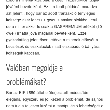
jóváírni bevételként. Ez – a fenti példánál maradva –
azt jelenti, hogy bár az adott tranzakció tényleges
költsége akár lehet 31 gwei is amikor blokkba kerül,
de a miner akkor is csak a GASPREMIUM értékét (10
gwei) írhatja jóvá magánál bevételként. Ezzel
gyakorlatilag jelentősen letörve a minerek előnyét a
becslések és eszkalációk miatt elszabaduló bányász
költségek kapcsán.
Valóban megoldja a
problémákat?
Bár az EIP-1559 által előterjesztett módosítás
elegáns, egyszerű és jól kezeli a problémát, de sajnos
nem tudja teljesen kizárni a manipuláció lehetőségét a