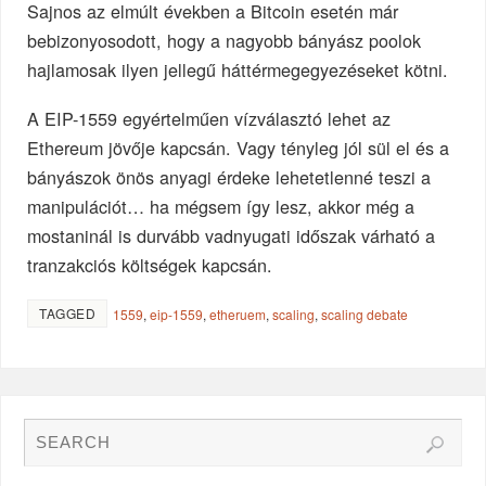
Sajnos az elmúlt években a Bitcoin esetén már
bebizonyosodott, hogy a nagyobb bányász poolok
hajlamosak ilyen jellegű háttérmegegyezéseket kötni.
A EIP-1559 egyértelműen vízválasztó lehet az
Ethereum jövője kapcsán. Vagy tényleg jól sül el és a
bányászok önös anyagi érdeke lehetetlenné teszi a
manipulációt… ha mégsem így lesz, akkor még a
mostaninál is durvább vadnyugati időszak várható a
tranzakciós költségek kapcsán.
TAGGED
1559
,
eip-1559
,
etheruem
,
scaling
,
scaling debate