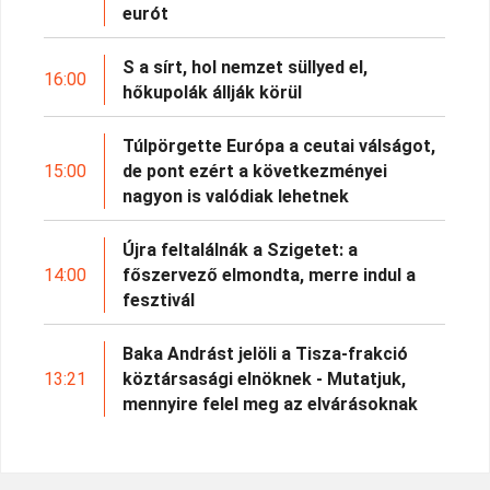
eurót
S a sírt, hol nemzet süllyed el,
16:00
hőkupolák állják körül
Túlpörgette Európa a ceutai válságot,
15:00
de pont ezért a következményei
nagyon is valódiak lehetnek
Újra feltalálnák a Szigetet: a
14:00
főszervező elmondta, merre indul a
fesztivál
Baka Andrást jelöli a Tisza-frakció
13:21
köztársasági elnöknek - Mutatjuk,
mennyire felel meg az elvárásoknak