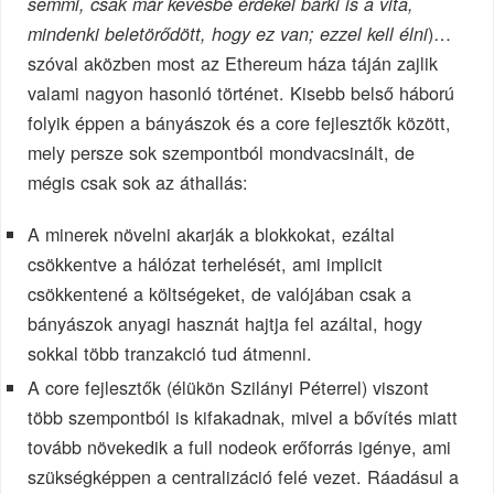
semmi, csak már kevésbé érdekel bárki is a vita,
)…
mindenki beletörődött, hogy ez van; ezzel kell élni
szóval aközben most az Ethereum háza táján zajlik
valami nagyon hasonló történet. Kisebb belső háború
folyik éppen a bányászok és a core fejlesztők között,
mely persze sok szempontból mondvacsinált, de
mégis csak sok az áthallás:
A minerek növelni akarják a blokkokat, ezáltal
csökkentve a hálózat terhelését, ami implicit
csökkentené a költségeket, de valójában csak a
bányászok anyagi hasznát hajtja fel azáltal, hogy
sokkal több tranzakció tud átmenni.
A core fejlesztők (élükön Szilányi Péterrel) viszont
több szempontból is kifakadnak, mivel a bővítés miatt
tovább növekedik a full nodeok erőforrás igénye, ami
szükségképpen a centralizáció felé vezet. Ráadásul a