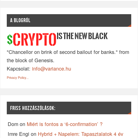
A BLOGRÓL
IS THE NEW BLACK
CRYPTO
$
"Chancellor on brink of second bailout for banks." from
the block of Genesis.
Kapcsolat:
info@variance.hu
Privacy Policy...
FRISS HOZZÁSZÓLÁSOK:
Dom
on
Miért is fontos a ‘6-confirmation’ ?
Imre Engi
on
Hybrid + Napelem: Tapasztalatok 4 év