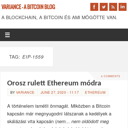
VARIANCE - A BITCOIN BLOG
A BLOCKCHAIN, A BITCOIN ÉS AMI MÖGÖTTE VAN.
TAG:
EIP-1559
6 COMMENTS
Orosz rulett Ethereum módra
BY
VARIANCE
JUNE 27, 2020 - 11:17
ETHEREUM
A történelem ismétli önmagát. Miközben a Bitcoin
kapcsán már megnyugodni látszanak a kedélyek a
skálázási vita kapcsán (
nem… nem oldódott meg