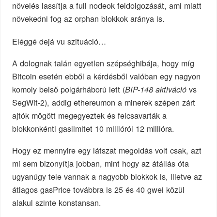
növelés lassítja a full nodeok feldolgozását, ami miatt
növekedni fog az orphan blokkok aránya is.
Eléggé dejá vu szituáció…
A dolognak talán egyetlen szépséghibája, hogy míg
Bitcoin esetén ebből a kérdésből valóban egy nagyon
komoly belső polgárháború lett (
vs
BIP-148 aktiváció
SegWit-2), addig ethereumon a minerek szépen zárt
ajtók mögött megegyeztek és felcsavarták a
blokkonkénti gaslimitet 10 millióról 12 millióra.
Hogy ez mennyire egy látszat megoldás volt csak, azt
mi sem bizonyítja jobban, mint hogy az átállás óta
ugyanúgy tele vannak a nagyobb blokkok is, illetve az
átlagos gasPrice továbbra is 25 és 40 gwei közül
alakul szinte konstansan.