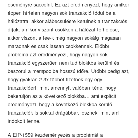
eseményre saccolni. Ez azt eredményezi, hogy amikor
éppen hírtelen nagyon sok tranzakció tódul be a
hálózatra, akkor alábecsülésre kerülnek a tranzakciós
díjak, amikor viszont csökken a hálózat terhelése,
akkor viszont a fee-k még nagyon sokáig magasan
maradnak és csak lassan csökkennek. Előbbi
probléma azt eredményezi, hogy nagyon sok
tranzakció egyszerűen nem tud blokkba kerülni és
beszorul a mempoolba hosszú időre. Utóbbi pedig azt,
hogy gyakran 2-3x többet fizetnek egy-egy
tranzakcióért, mint amennyit valóban kéne, hogy
bekerüljön az a következő blokkba… ami explicit
eredményezi, hogy a következő blokkba kerülő
tranzakciók is sokkal drágábbak lesznek, mint ami
indokolt lenne.
A EIP-1559 kezdeményezés a problémát a