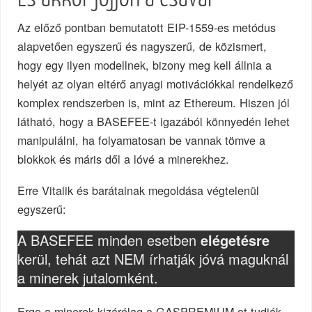
Az előző pontban bemutatott EIP-1559-es metódus
alapvetően egyszerű és nagyszerű, de közismert,
hogy egy ilyen modellnek, bizony meg kell állnia a
helyét az olyan eltérő anyagi motivációkkal rendelkező
komplex rendszerben is, mint az Ethereum. Hiszen jól
látható, hogy a BASEFEE-t igazából könnyedén lehet
manipulálni, ha folyamatosan be vannak tömve a
blokkok és máris dől a lóvé a minerekhez.
Erre Vitalik és barátainak megoldása végtelenül
egyszerű:
A BASEFEE minden esetben
elégetésre
kerül, tehát azt NEM írhatják jóvá maguknál
a minerek jutalomként.
Ergo a minerek kizárólag a GASPREMIUM-ot tudják