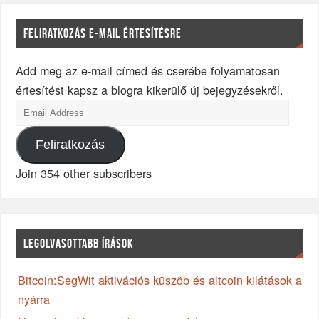
FELIRATKOZÁS E-MAIL ÉRTESÍTÉSRE
Add meg az e-mail címed és cserébe folyamatosan
értesítést kapsz a blogra kikerülő új bejegyzésekről.
Feliratkozás
Join 354 other subscribers
LEGOLVASOTTABB ÍRÁSOK
Bitcoin:SegWit aktivációs küszöb és altcoin kilátások a
nyárra