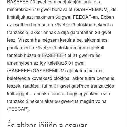
BASEFEE 20 gwei és mondjuk ajánljunk fel a
minereknek +10 gwei borravalót (GASPREMIUM), de
limitáljuk ezt maximum 50 gwei FEECAP-en. Ebben
az esetben ha a soron következő blokkba bekerül a
tranzakció, akkor annak a díja garantáltan 30 gwei
lesz. Viszont ha mégsem kerülne be, akkor sincs
pánik, mert a következő blokkra már a protokoll
fentebb húzza a BASEFEE-t pl 21 gwei-re és
amennyiben az így keletkező 31 gwei
(BASEFEE+GASPREMIUM) ajánlatommal már
beleférek a következő blokkba, akkor tutira benne is
leszek, ráadásul tutira 31 gwei gasPrice tranzakciós
költséggel… annak ellenére, hogy egyébként ez a
tranzakció nekem akár 50 gwei-t is megért volna
(FEECAP).
És akkor jöjjön a csavar