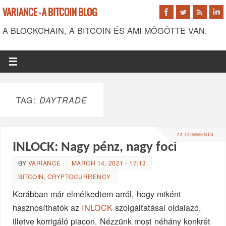
VARIANCE - A BITCOIN BLOG
A BLOCKCHAIN, A BITCOIN ÉS AMI MÖGÖTTE VAN.
TAG:
DAYTRADE
23 COMMENTS
INLOCK: Nagy pénz, nagy foci
BY
VARIANCE
MARCH 14, 2021 - 17:13
BITCOIN
,
CRYPTOCURRENCY
Korábban már elmélkedtem arról, hogy miként
hasznosíthatók az
INLOCK
szolgáltatásai oldalazó,
illetve korrigáló piacon. Nézzünk most néhány konkrét