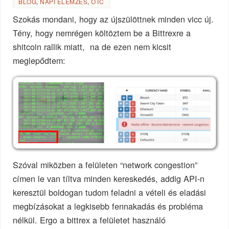
BLOG
,
NAPI ELEMZÉS
,
OTC
Szokás mondani, hogy az újszülöttnek minden vicc új.
Tény, hogy nemrégen költöztem be a Bittrexre a
shitcoin rallik miatt, na de ezen nem kicsit
meglepődtem:
Szóval miközben a felületen “network congestion”
címen le van tíltva minden kereskedés, addig API-n
keresztül boldogan tudom feladni a vételi és eladási
megbízásokat a legkisebb fennakadás és probléma
nélkül. Ergo a bittrex a felületet használó