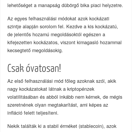
lehetőséget a manapság dübörgő bika piaci helyzetre.
Az egyes felhasználási módokat azok kockázati
szintje alapján sorolom fel. Kezdve a kis kockázatú,
de jelentős hozamú megoldásoktól egészen a
kifejezetten kockázatos, viszont kimagasló hozammal
kecsegtető megoldásokig.
Csak óvatosan!
Az első felhasználási mód főleg azoknak szól, akik
nagy kockázatokat látnak a kriptopénzek
volatilitásában és abból inkább nem kérnek, de mégis
szeretnének olyan megtakarítást, ami képes az
infláció felett teljesíteni.
Nekik találták ki a stabil érméket (stablecoin), azok