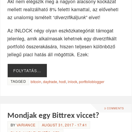
Aki nem elégszik meg a nagyon alacsony kockázat
mellett realizálható 8% feletti kamattal, az előveheti
az unalomig ismételt “
” elvet!
diverzifikáljunk
Az INLOCK négy olyan eszközkategóriát támogat
jelenleg, amik alkalmasak lehetnek egy diverzifikált
portfolió összerakására, hiszen teljesen különböző
jellegű piaci hatás áll mögöttük. Ezek:
FOLYTATÁS…
TAGGED
bitcoin
,
daytrade
,
hodl
,
inlock
,
portfolioblogger
3 COMMENTS
Mondjak egy Bittrex viccet?
BY
VARIANCE
AUGUST 31, 2017 - 17:41