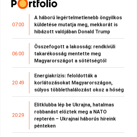
A háború legértelmetlenebb öngyilkos
07:00
küldetése mutatja meg, mekkorát is
hibázott valójában Donald Trump
Összefogott a lakosság: rendkívüli
06:00
takarékosság mentette meg
Magyarországot a sötétségtől
Energiakrízis: feloldották a
20:49
korlátozásokat Magyarországon,
súlyos többlethalálozást okoz a hőség
Elitklubba lép be Ukrajna, hatalmas
robbanást előztek meg a NATO
20:29
repterén – Ukrajnai háborús híreink
pénteken