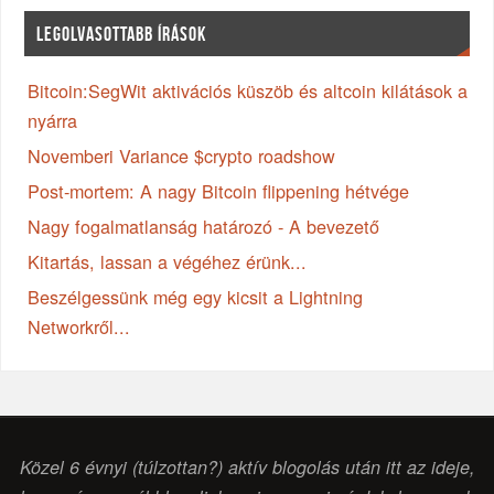
LEGOLVASOTTABB ÍRÁSOK
Bitcoin:SegWit aktivációs küszöb és altcoin kilátások a
nyárra
Novemberi Variance $crypto roadshow
Post-mortem: A nagy Bitcoin flippening hétvége
Nagy fogalmatlanság határozó - A bevezető
Kitartás, lassan a végéhez érünk...
Beszélgessünk még egy kicsit a Lightning
Networkről...
Közel 6 évnyi (túlzottan?) aktív blogolás után itt az ideje,