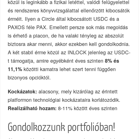
közül is leginkább a fizikai letéttel, valódi felügyelettel
és rendszeres könyvvizsgálattal ellenőrzött kibocsátók
érméit. Ilyen a Circle által kibocsátott USDC és a
PAXOS féle PAX. Emellett persze sok más megoldás
is érhető a piacon, de ha valaki tényleg az abszolút
biztosra akar menni, akkor ezekben kell gondolkodnia.
A két stabil érme közül az INLOCK jelenleg az USDC-
t támogatja, amire egyébként éves szinten
8% és
közötti kamatra lehet szert tenni függően
11,1%
bizonyos opcióktól.
alacsony, mely kizárólag az érintett
Kockázatok:
platformon technológiai kockázataira korlátozódik.
8-11% között éves szinten
Realizálható hozam:
Gondolkozzunk portfolióban!