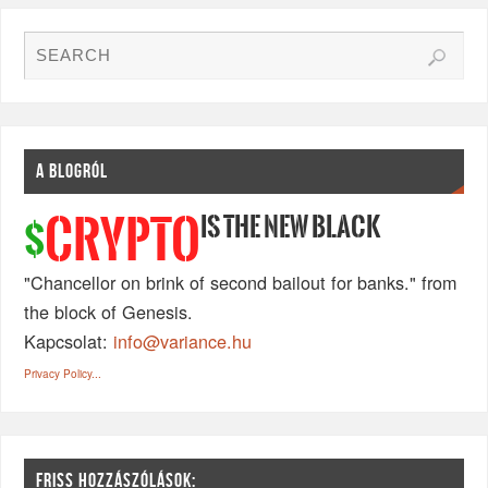
A BLOGRÓL
IS THE NEW BLACK
CRYPTO
$
"Chancellor on brink of second bailout for banks." from
the block of Genesis.
Kapcsolat:
info@variance.hu
Privacy Policy...
FRISS HOZZÁSZÓLÁSOK: