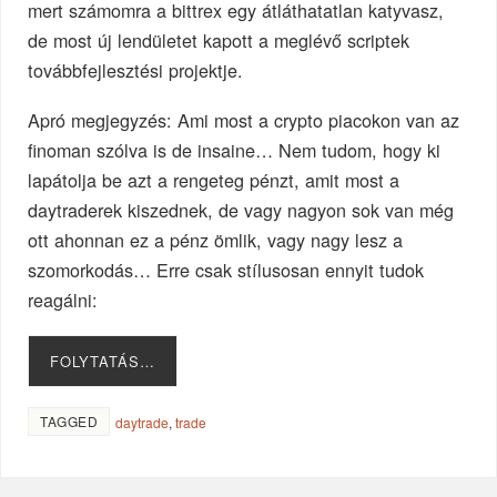
mert számomra a bittrex egy átláthatatlan katyvasz,
de most új lendületet kapott a meglévő scriptek
továbbfejlesztési projektje.
Apró megjegyzés: Ami most a crypto piacokon van az
finoman szólva is de insaine… Nem tudom, hogy ki
lapátolja be azt a rengeteg pénzt, amit most a
daytraderek kiszednek, de vagy nagyon sok van még
ott ahonnan ez a pénz ömlik, vagy nagy lesz a
szomorkodás… Erre csak stílusosan ennyit tudok
reagálni:
FOLYTATÁS…
TAGGED
daytrade
,
trade