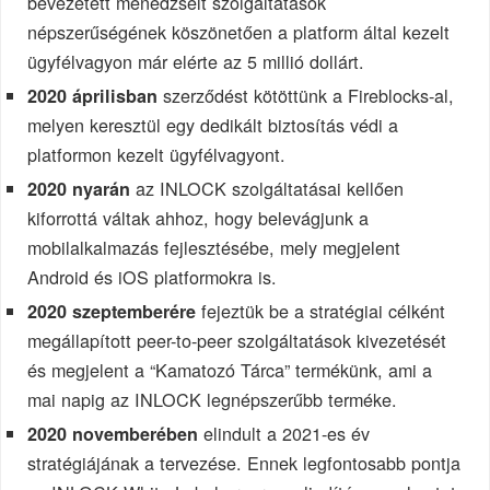
bevezetett menedzselt szolgáltatások
népszerűségének köszönetően a platform által kezelt
ügyfélvagyon már elérte az 5 millió dollárt.
szerződést kötöttünk a Fireblocks-al,
2020 áprilisban
melyen keresztül egy dedikált biztosítás védi a
platformon kezelt ügyfélvagyont.
az INLOCK szolgáltatásai kellően
2020 nyarán
kiforrottá váltak ahhoz, hogy belevágjunk a
mobilalkalmazás fejlesztésébe, mely megjelent
Android és iOS platformokra is.
fejeztük be a stratégiai célként
2020 szeptemberére
megállapított peer-to-peer szolgáltatások kivezetését
és megjelent a “Kamatozó Tárca” termékünk, ami a
mai napig az INLOCK legnépszerűbb terméke.
elindult a 2021-es év
2020 novemberében
stratégiájának a tervezése. Ennek legfontosabb pontja