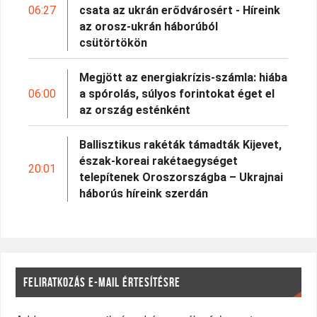
06:27
csata az ukrán erődvárosért - Híreink
az orosz-ukrán háborúból
csütörtökön
Megjött az energiakrízis-számla: hiába
06:00
a spórolás, súlyos forintokat éget el
az ország esténként
Ballisztikus rakéták támadták Kijevet,
észak-koreai rakétaegységet
20:01
telepítenek Oroszországba – Ukrajnai
háborús híreink szerdán
FELIRATKOZÁS E-MAIL ÉRTESÍTÉSRE