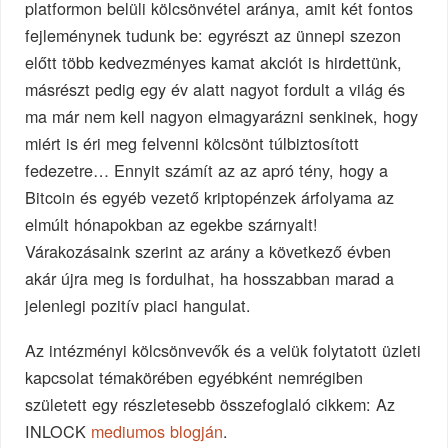
platformon belüli kölcsönvétel aránya, amit két fontos
fejleménynek tudunk be: egyrészt az ünnepi szezon
előtt több kedvezményes kamat akciót is hirdettünk,
másrészt pedig egy év alatt nagyot fordult a világ és
ma már nem kell nagyon elmagyarázni senkinek, hogy
miért is éri meg felvenni kölcsönt túlbiztosított
fedezetre… Ennyit számít az az apró tény, hogy a
Bitcoin és egyéb vezető kriptopénzek árfolyama az
elmúlt hónapokban az egekbe szárnyalt!
Várakozásaink szerint az arány a következő évben
akár újra meg is fordulhat, ha hosszabban marad a
jelenlegi pozitív piaci hangulat.
Az intézményi kölcsönvevők és a velük folytatott üzleti
kapcsolat témakörében egyébként nemrégiben
született egy részletesebb összefoglaló cikkem: Az
INLOCK
mediumos blogján
.