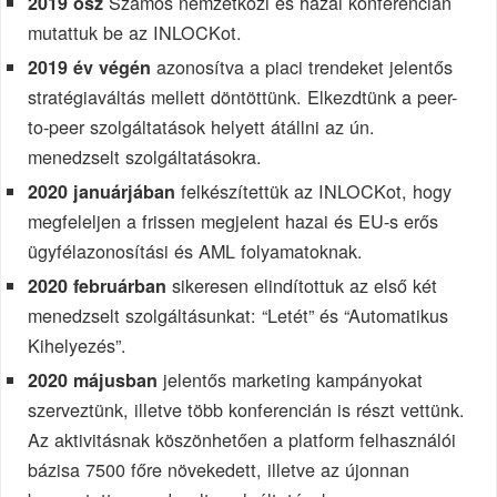
Számos nemzetközi és hazai konferencián
2019 ősz
mutattuk be az INLOCKot.
azonosítva a piaci trendeket jelentős
2019 év végén
stratégiaváltás mellett döntöttünk. Elkezdtünk a peer-
to-peer szolgáltatások helyett átállni az ún.
menedzselt szolgáltatásokra.
felkészítettük az INLOCKot, hogy
2020 januárjában
megfeleljen a frissen megjelent hazai és EU-s erős
ügyfélazonosítási és AML folyamatoknak.
sikeresen elindítottuk az első két
2020 februárban
menedzselt szolgáltásunkat: “Letét” és “Automatikus
Kihelyezés”.
jelentős marketing kampányokat
2020 májusban
szerveztünk, illetve több konferencián is részt vettünk.
Az aktivitásnak köszönhetően a platform felhasználói
bázisa 7500 főre növekedett, illetve az újonnan