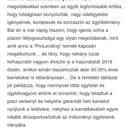
megoldásokkal szemben az egyik legfontosabb kritika,
hogy túlságosan bonyolultak, nagy odafigyelést
igényelnek, komplexek és borzasztó az ügyfélélmény.
Bár én a mai napig hiszem, hogy igenis volna a
piacon létjogosultsága egy olyan megoldásnak, mint
amit anno a “ProLending” termék kapcsán
megalkottunk… és tény, hogy néhány tucat
felhasználó nagyon élvezte is a használatát 2019
őszén, amikor simán összehoztak akár 30-35% éves
kamatokat is időarányosan… De a fentebbi táblázat
jól példázza, hogy mennyivel több ügyfelet és
ügyfélvagyont értünk el onnantól, hogy feladtuk a
piaci versenyt és helyette garantált heti kamatot
nyújtunk a letétekre, melyhez a kamatbevételt egyre
inkább átcsoportosítottuk az intézményi ügyfeleink
irányába.