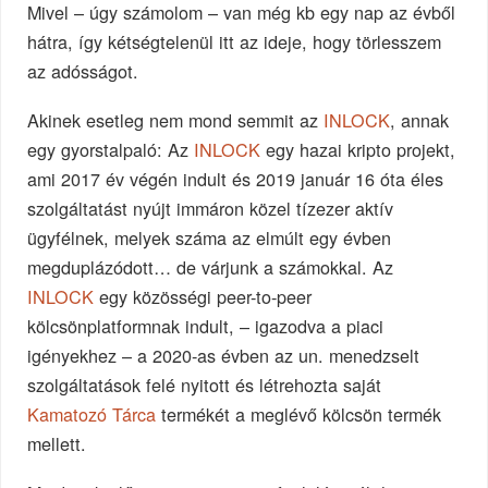
Mivel – úgy számolom – van még kb egy nap az évből
hátra, így kétségtelenül itt az ideje, hogy törlesszem
az adósságot.
Akinek esetleg nem mond semmit az
INLOCK
, annak
egy gyorstalpaló: Az
INLOCK
egy hazai kripto projekt,
ami 2017 év végén indult és 2019 január 16 óta éles
szolgáltatást nyújt immáron közel tízezer aktív
ügyfélnek, melyek száma az elmúlt egy évben
megduplázódott… de várjunk a számokkal. Az
INLOCK
egy közösségi peer-to-peer
kölcsönplatformnak indult, – igazodva a piaci
igényekhez – a 2020-as évben az un. menedzselt
szolgáltatások felé nyitott és létrehozta saját
Kamatozó Tárca
termékét a meglévő kölcsön termék
mellett.