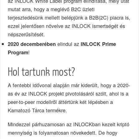
az INLOCK White Label program elindítása, mely utat
mutat arra, hogy a meglévő B2C üzleti
terjesztedésünk mellett belépjünk a B2B(2C) piacra is,
ezzel jelentősen növelve az INLOCK ismertségét és
népszerűsítését.
elindul az
2020 decemberében
INLOCK Prime
!
Program
Hol tartunk most?
A fentebbi idővonal alapján már kiderült, hogy a 2020-
as év az INLOCK projekt pivotolásáról szólt, ahol is a
peer-to-peer modellről áttértünk két lépésben a
Kamatozó Tárca termékre.
Mindezzel párhuzamosan az INLOCKban kezelt kriptó
mennyiség is folyamatosan növekedett. De hogy