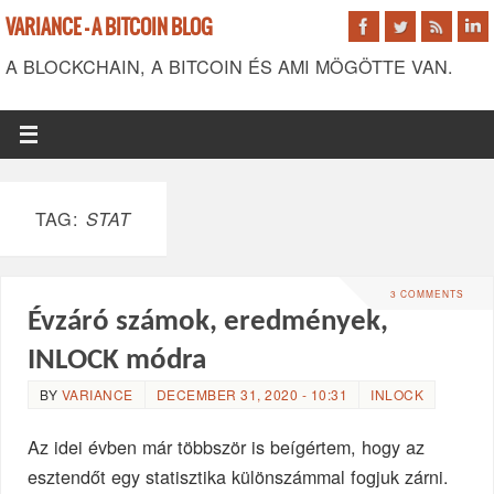
VARIANCE - A BITCOIN BLOG
A BLOCKCHAIN, A BITCOIN ÉS AMI MÖGÖTTE VAN.
TAG:
STAT
3 COMMENTS
Évzáró számok, eredmények,
INLOCK módra
BY
VARIANCE
DECEMBER 31, 2020 - 10:31
INLOCK
Az idei évben már többször is beígértem, hogy az
esztendőt egy statisztika különszámmal fogjuk zárni.