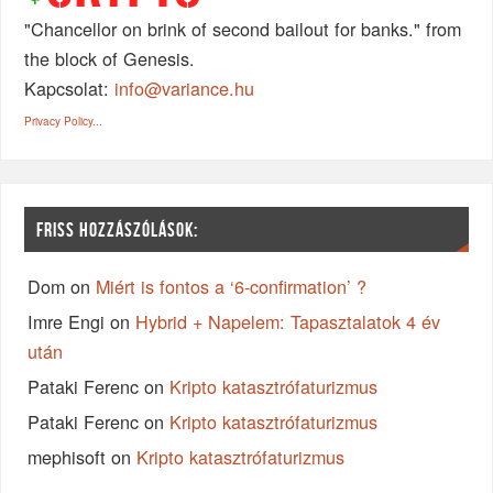
"Chancellor on brink of second bailout for banks." from
the block of Genesis.
Kapcsolat:
info@variance.hu
Privacy Policy...
FRISS HOZZÁSZÓLÁSOK:
Dom
on
Miért is fontos a ‘6-confirmation’ ?
Imre Engi
on
Hybrid + Napelem: Tapasztalatok 4 év
után
Pataki Ferenc
on
Kripto katasztrófaturizmus
Pataki Ferenc
on
Kripto katasztrófaturizmus
mephisoft
on
Kripto katasztrófaturizmus