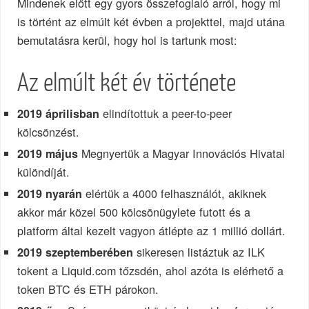
Mindenek előtt egy gyors összefoglaló arról, hogy mi
is történt az elmúlt két évben a projekttel, majd utána
bemutatásra kerül, hogy hol is tartunk most:
Az elmúlt két év története
elindítottuk a peer-to-peer
2019 áprilisban
kölcsönzést.
Megnyertük a Magyar Innovációs Hivatal
2019 május
különdíját.
elértük a 4000 felhasználót, akiknek
2019 nyarán
akkor már közel 500 kölcsönügylete futott és a
platform által kezelt vagyon átlépte az 1 millió dollárt.
sikeresen listáztuk az ILK
2019 szeptemberében
tokent a Liquid.com tőzsdén, ahol azóta is elérhető a
token BTC és ETH párokon.