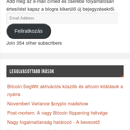
Add meg az e-mail címed és cserébe folyamatosan
értesítést kapsz a blogra kikerülő új bejegyzésekről.
Feliratkozás
Join 354 other subscribers
LEGOLVASOTTABB ÍRÁSOK
Bitcoin:SegWit aktivációs küszöb és altcoin kilátások a
nyárra
Novemberi Variance $crypto roadshow
Post-mortem: A nagy Bitcoin flippening hétvége
Nagy fogalmatlanság határozó - A bevezető