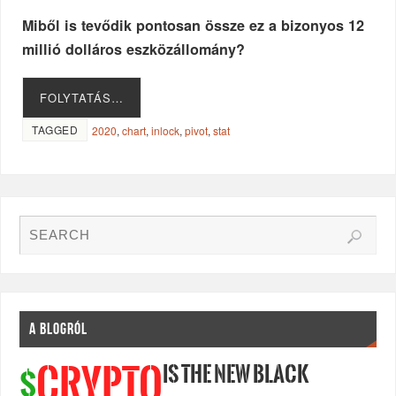
Miből is tevődik pontosan össze ez a bizonyos 12
millió dolláros eszközállomány?
FOLYTATÁS…
TAGGED
2020
,
chart
,
inlock
,
pivot
,
stat
A BLOGRÓL
IS THE NEW BLACK
CRYPTO
$