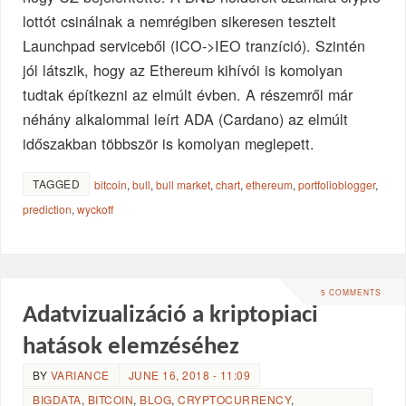
lottót csinálnak a nemrégiben sikeresen tesztelt
Launchpad serviceből (ICO->IEO tranzíció). Szintén
jól látszik, hogy az Ethereum kihívói is komolyan
tudtak építkezni az elmúlt évben. A részemről már
néhány alkalommal leírt ADA (Cardano) az elmúlt
időszakban többször is komolyan meglepett.
TAGGED
bitcoin
,
bull
,
bull market
,
chart
,
ethereum
,
portfolioblogger
,
prediction
,
wyckoff
5 COMMENTS
Adatvizualizáció a kriptopiaci
hatások elemzéséhez
BY
VARIANCE
JUNE 16, 2018 - 11:09
BIGDATA
,
BITCOIN
,
BLOG
,
CRYPTOCURRENCY
,