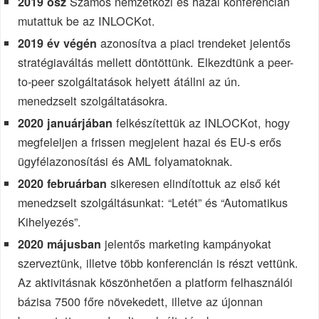
Számos nemzetközi és hazai konferencián
2019 ősz
mutattuk be az INLOCKot.
azonosítva a piaci trendeket jelentős
2019 év végén
stratégiaváltás mellett döntöttünk. Elkezdtünk a peer-
to-peer szolgáltatások helyett átállni az ún.
menedzselt szolgáltatásokra.
felkészítettük az INLOCKot, hogy
2020 januárjában
megfeleljen a frissen megjelent hazai és EU-s erős
ügyfélazonosítási és AML folyamatoknak.
sikeresen elindítottuk az első két
2020 februárban
menedzselt szolgáltásunkat: “Letét” és “Automatikus
Kihelyezés”.
jelentős marketing kampányokat
2020 májusban
szerveztünk, illetve több konferencián is részt vettünk.
Az aktivitásnak köszönhetően a platform felhasználói
bázisa 7500 főre növekedett, illetve az újonnan