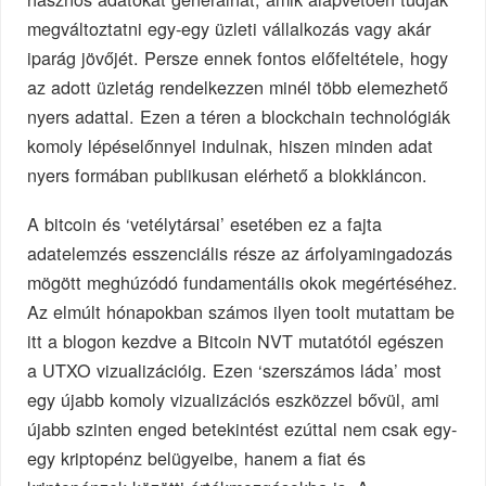
megváltoztatni egy-egy üzleti vállalkozás vagy akár
iparág jövőjét. Persze ennek fontos előfeltétele, hogy
az adott üzletág rendelkezzen minél több elemezhető
nyers adattal. Ezen a téren a blockchain technológiák
komoly lépéselőnnyel indulnak, hiszen minden adat
nyers formában publikusan elérhető a blokkláncon.
A bitcoin és ‘vetélytársai’ esetében ez a fajta
adatelemzés esszenciális része az árfolyamingadozás
mögött meghúzódó fundamentális okok megértéséhez.
Az elmúlt hónapokban számos ilyen toolt mutattam be
itt a blogon kezdve a Bitcoin NVT mutatótól egészen
a UTXO vizualizációig. Ezen ‘szerszámos láda’ most
egy újabb komoly vizualizációs eszközzel bővül, ami
újabb szinten enged betekintést ezúttal nem csak egy-
egy kriptopénz belügyeibe, hanem a fiat és