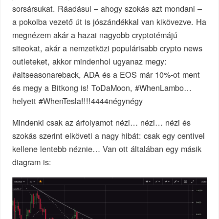
sorsársukat. Ráadásul – ahogy szokás azt mondani –
a pokolba vezető út is jószándékkal van kikövezve. Ha
megnézem akár a hazai nagyobb cryptotémájú
siteokat, akár a nemzetközi populárisabb crypto news
outleteket, akkor mindenhol ugyanaz megy:
#altseasonareback, ADA és a EOS már 10%-ot ment
és megy a Bitkong is! ToDaMoon, #WhenLambo…
helyett #WhenTesla!!!!4444négynégy
Mindenki csak az árfolyamot nézi… nézi… nézi és
szokás szerint elköveti a nagy hibát: csak egy centivel
kellene lentebb néznie… Van ott általában egy másik
diagram is: