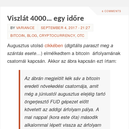
6 COMMENTS
Viszlát 4000… egy időre
BY
VARIANCE
SEPTEMBER 4, 2017 - 21:27
BITCOIN
,
BLOG
,
CRYPTOCURRENCY
,
OTC
Augusztus utolsó
cikkében
(
digitális paraszt meg a
) elmélkedtem a bitcoin árfolyamának
szántás esete…
csatornái kapcsán. Akkor az ábra kapcsán ezt írtam:
Az ábrán megjelölt kék sáv a bitcoin
eredeti növekedési csatornája, amit
még a júniustól augusztus elejéig tartó
öngerjesztő FUD gépezet előtt
követett az addigi árfolyam pálya. A
mai nappal (kora este óta) második
alkalommal lépett vissza az árfolyam