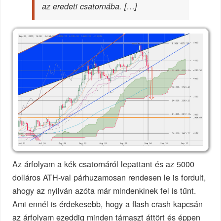
az eredeti csatornába. […]
Az árfolyam a kék csatornáról lepattant és az 5000
dolláros ATH-val párhuzamosan rendesen le is fordult,
ahogy az nyilván azóta már mindenkinek fel is tűnt.
Ami ennél is érdekesebb, hogy a flash crash kapcsán
az árfolyam ezeddig minden támaszt áttört és éppen