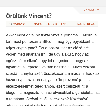
8 COMMENTS
Örülünk Vincent?
BY
VARIANCE
MARCH 24, 2019 - 17:40
BITCOIN
,
BLOG
Akkor most öntsünk tiszta vizet a pohárba… Merre is
tart most pontosan a Bitcoin, meg úgy egyébként a
teljes crypto piac? Ezt a postot már az előző hét
végén meg akartam írni, de úgy alakult, hogy az
egész hétre sikerült úgy lebetegednem, hogy az
agyamat is képtelen voltam használni. Mivel viszont
szerdán annyira azért összekapartam magam, hogy az
hazai crypto szcéna nagyjai előtt prezentáljam az
elképzeléseimet telegramon, ezért célszerű itt a
blogon is megosztanom az olvasókkal a gondolataimat
a témában. Szóval miről is lesz szó? Középtávú
árfolyam spekuláció igen konkrét becslésekkel és