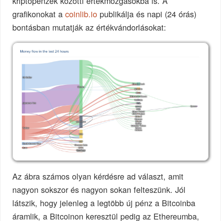
kriptopénzek közötti értékmozgásokba is. A
grafikonokat a
coinlib.io
publikálja és napi (24 órás)
bontásban mutatják az értékvándorlásokat:
Az ábra számos olyan kérdésre ad választ, amit
nagyon sokszor és nagyon sokan felteszünk. Jól
látszik, hogy jelenleg a legtöbb új pénz a Bitcoinba
áramlik, a Bitcoinon keresztül pedig az Ethereumba,