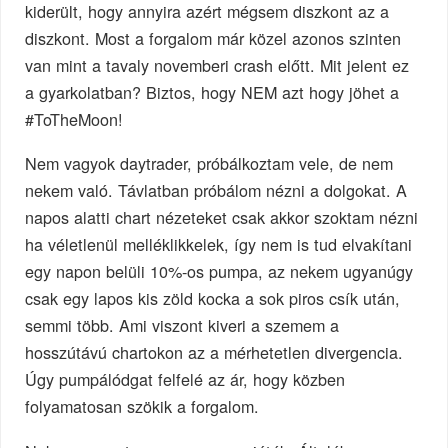
kiderült, hogy annyira azért mégsem diszkont az a
diszkont. Most a forgalom már közel azonos szinten
van mint a tavaly novemberi crash előtt. Mit jelent ez
a gyarkolatban? Biztos, hogy NEM azt hogy jöhet a
#ToTheMoon!
Nem vagyok daytrader, próbálkoztam vele, de nem
nekem való. Távlatban próbálom nézni a dolgokat. A
napos alatti chart nézeteket csak akkor szoktam nézni
ha véletlenül melléklikkelek, így nem is tud elvakítani
egy napon belüli 10%-os pumpa, az nekem ugyanúgy
csak egy lapos kis zöld kocka a sok piros csík után,
semmi több. Ami viszont kiveri a szemem a
hosszútávú chartokon az a mérhetetlen divergencia.
Úgy pumpálódgat felfelé az ár, hogy közben
folyamatosan szökik a forgalom.