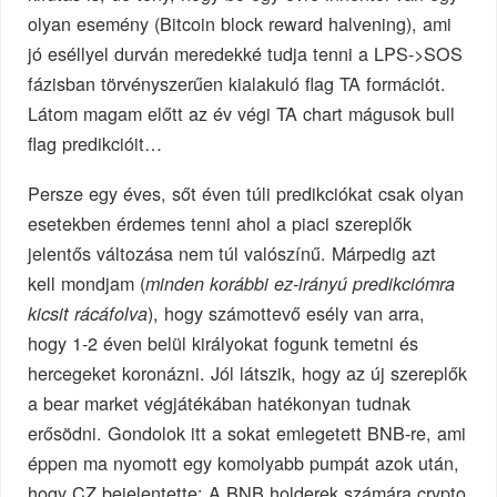
olyan esemény (Bitcoin block reward halvening), ami
jó eséllyel durván meredekké tudja tenni a LPS->SOS
fázisban törvényszerűen kialakuló flag TA formációt.
Látom magam előtt az év végi TA chart mágusok bull
flag predikcióit…
Persze egy éves, sőt éven túli predikciókat csak olyan
esetekben érdemes tenni ahol a piaci szereplők
jelentős változása nem túl valószínű. Márpedig azt
kell mondjam (
minden korábbi ez-irányú predikciómra
), hogy számottevő esély van arra,
kicsit rácáfolva
hogy 1-2 éven belül királyokat fogunk temetni és
hercegeket koronázni. Jól látszik, hogy az új szereplők
a bear market végjátékában hatékonyan tudnak
erősödni. Gondolok itt a sokat emlegetett BNB-re, ami
éppen ma nyomott egy komolyabb pumpát azok után,
hogy CZ bejelentette: A BNB holderek számára crypto