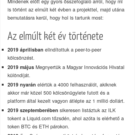
Mindenek előtt egy gyors összefoglaló arról, hogy mi
is történt az elmúlt két évben a projekttel, majd utána
bemutatásra kerül, hogy hol is tartunk most:
Az elmúlt két év története
elindítottuk a peer-to-peer
2019 áprilisban
kölcsönzést.
Megnyertük a Magyar Innovációs Hivatal
2019 május
különdíját.
elértük a 4000 felhasználót, akiknek
2019 nyarán
akkor már közel 500 kölcsönügylete futott és a
platform által kezelt vagyon átlépte az 1 millió dollárt.
sikeresen listáztuk az ILK
2019 szeptemberében
tokent a Liquid.com tőzsdén, ahol azóta is elérhető a
token BTC és ETH párokon.