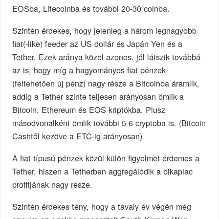
EOSba, Litecoinba és további 20-30 coinba.
Szintén érdekes, hogy jelenleg a három legnagyobb
fiat(-like) feeder az US dollár és Japán Yen és a
Tether. Ezek aránya közel azonos. jól látszik továbbá
az is, hogy míg a hagyományos fiat pénzek
(feltehetően új pénz) nagy része a Bitcoinba áramlik,
addig a Tether szinte teljesen arányosan ömlik a
Bitcoin, Ethereum és EOS kriptókba. Plusz
másodvonalként ömlik további 5-6 cryptoba is. (Bitcoin
Cashtől kezdve a ETC-ig arányosan)
A fiat típusú pénzek közül külön figyelmet érdemes a
Tether, hiszen a Tetherben aggregálódik a bikapiac
profitjának nagy része.
Szintén érdekes tény, hogy a tavaly év végén még