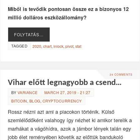
Miből is tevődik pontosan össze ez a bizonyos 12
millió dolláros eszközállomány?
FOLYTATÁS…
TAGGED
2020
,
chart
,
inlock
,
pivot
,
stat
24 COMMENTS
Vihar előtt legnagyobb a csend…
BY
VARIANCE
MARCH 27, 2019 - 21:27
BITCOIN
,
BLOG
,
CRYPTOCURRENCY
Rossz nézni azt ami a piacokon történik. Külső
szemlélődőként valahogy így nézhet ki amikor terelik a
marhákat a vágóhídra, azok a jámbor lények talán egy
jobb élet reményében követik az előttük bandukoló