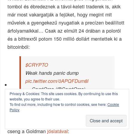
tombol és ébredeznek a távol-keleti traderek is, akik
már most vakargatják a fejüket, hogy megint mit
művelek a gyengekezű nyugatiak a precízen beállított
árfolyamaikkal… Csak az elmúlt 24 órában a poloról
és a bittrexről potom 150 millió dollárt mentettek ki a
bitcoinból:
$CRYPTO
Weak hands panic dump
pic.twitter.com/0APQFDum8l
— CryptOrca (@CryptOrca)
Privacy & Cookies: This site uses cookies. By continuing to use this
September 4, 2017
website, you agree to their use.
To find out more, including how to control cookies, see here:
Cookie
Policy
Számomra az egyetlen stabil támasznak a 2920-as
szint látszik (narancs vonal), ami egyébként egybe
cseng a Goldman
jóslatával
: