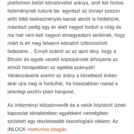
platformon belüli kölcsönvétel aránya, amit két fontos
fejleménynek tudunk be: egyrészt az ünnepi szezon
előtt több kedvezményes kamat akciót is hirdettünk,
másrészt pedig egy év alatt nagyot fordult a világ és
ma már nem kell nagyon elmagyarázni senkinek, hogy
miért is éri meg felvenni kölcsönt túlbiztosított
fedezetre… Ennyit számít az az apró tény, hogy a
Bitcoin és egyéb vezető kriptopénzek árfolyama az
elmúlt hónapokban az egekbe szárnyalt!
Várakozásaink szerint az arány a következő évben
akár újra meg is fordulhat, ha hosszabban marad a
jelenlegi pozitív piaci hangulat.
Az intézményi kölcsönvevők és a velük folytatott üzleti
kapcsolat témakörében egyébként nemrégiben
született egy részletesebb összefoglaló cikkem: Az
INLOCK
mediumos blogján
.