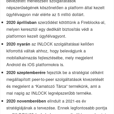
bevezetett menedzselt szolgáltatások
népszerűségének köszönetően a platform által kezelt
ügyfélvagyon már elérte az 5 millió dollárt.
szerződést kötöttünk a Fireblocks-al,
2020 áprilisban
melyen keresztül egy dedikált biztosítás védi a
platformon kezelt ügyfélvagyont.
az INLOCK szolgáltatásai kellően
2020 nyarán
kiforrottá váltak ahhoz, hogy belevágjunk a
mobilalkalmazás fejlesztésébe, mely megjelent
Android és iOS platformokra is.
fejeztük be a stratégiai célként
2020 szeptemberére
megállapított peer-to-peer szolgáltatások kivezetését
és megjelent a “Kamatozó Tárca” termékünk, ami a
mai napig az INLOCK legnépszerűbb terméke.
elindult a 2021-es év
2020 novemberében
stratégiájának a tervezése. Ennek legfontosabb pontja