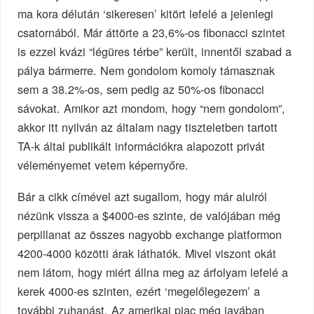
ma kora délután ‘sikeresen’ kitört lefelé a jelenlegi
csatornából. Már áttörte a 23,6%-os fibonacci szintet
is ezzel kvázi “légüres térbe” került, innentől szabad a
pálya bármerre. Nem gondolom komoly támasznak
sem a 38.2%-os, sem pedig az 50%-os fibonacci
sávokat. Amikor azt mondom, hogy “nem gondolom”,
akkor itt nyilván az általam nagy tiszteletben tartott
TA-k által publikált információkra alapozott privát
véleményemet vetem képernyőre.
Bár a cikk címével azt sugallom, hogy már alulról
nézünk vissza a $4000-es szinte, de valójában még
perpillanat az összes nagyobb exchange platformon
4200-4000 közötti árak láthatók. Mivel viszont okát
nem látom, hogy miért állna meg az árfolyam lefelé a
kerek 4000-es szinten, ezért ‘megelőlegezem’ a
további zuhanást. Az amerikai piac még javában