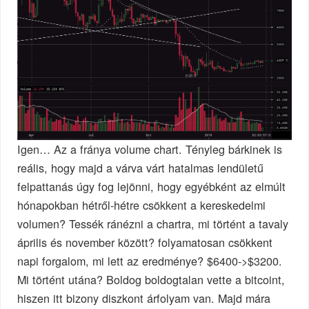
Igen… Az a fránya volume chart. Tényleg bárkinek is
reális, hogy majd a várva várt hatalmas lendületű
felpattanás úgy fog lejönni, hogy egyébként az elmúlt
hónapokban hétről-hétre csökkent a kereskedelmi
volumen? Tessék ránézni a chartra, mi történt a tavaly
április és november között? folyamatosan csökkent
napi forgalom, mi lett az eredménye? $6400->$3200.
Mi történt utána? Boldog boldogtalan vette a bitcoint,
hiszen itt bizony diszkont árfolyam van. Majd mára