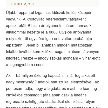
ETHEREUM
,
OTC
Újabb roppantul izgalmas időszak kellős közepén
vagyunk. A kriptovilág referenciamutatójaként
aposztrofált Bitcoin árfolyama immáron harmadik
alkalommal nézette le a 6000 US$-os árfolyamra,
mely szintről egyelőre igen enerváltan próbál újra
elpattanni. Jelen pillanatban minden mutatószám
inkább további korrekciókat sugall mintsem látványos
kitörést. Persze – ahogy szokás mondani – vihar előtt
a legnagyobb a csend.
Aki – bármilyen üzletág kapcsán – már foglalkozott
nagy mennyiségű adatok statisztikai elemzésével, az
pontosan tudja, hogy a bigdata és machine learning
címkékbe csomagolt (általában csak a lineáris
regresszió szintig jutó statisztikai elemzés…) olyan
hasznos adatokat generálhat, amik alapvetően tudják