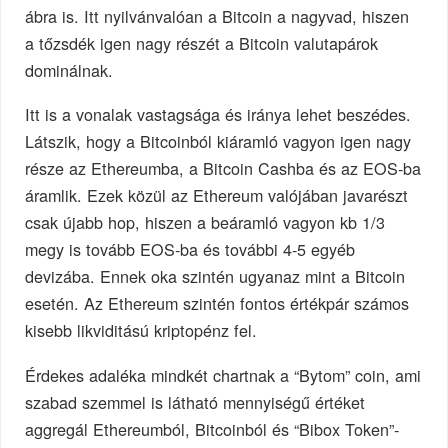
ábra is. Itt nyilvánvalóan a Bitcoin a nagyvad, hiszen
a tőzsdék igen nagy részét a Bitcoin valutapárok
dominálnak.
Itt is a vonalak vastagsága és iránya lehet beszédes.
Látszik, hogy a Bitcoinból kiáramló vagyon igen nagy
része az Ethereumba, a Bitcoin Cashba és az EOS-ba
áramlik. Ezek közül az Ethereum valójában javarészt
csak újabb hop, hiszen a beáramló vagyon kb 1/3
megy is tovább EOS-ba és további 4-5 egyéb
devizába. Ennek oka szintén ugyanaz mint a Bitcoin
esetén. Az Ethereum szintén fontos értékpár számos
kisebb likviditású kriptopénz fel.
Érdekes adaléka mindkét chartnak a “Bytom” coin, ami
szabad szemmel is látható mennyiségű értéket
aggregál Ethereumból, Bitcoinból és “Bibox Token”-