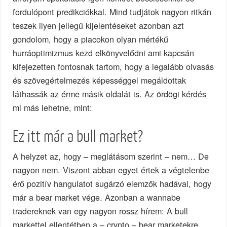
fordulópont predikciókkal. Mind tudjátok nagyon ritkán
teszek ilyen jellegű kijelentéseket azonban azt
gondolom, hogy a piacokon olyan mértékű
hurráoptimizmus kezd elkönyvelődni ami kapcsán
kifejezetten fontosnak tartom, hogy a legalább olvasás
és szövegértelmezés képességgel megáldottak
láthassák az érme másik oldalát is. Az ördögi kérdés
mi más lehetne, mint:
Ez itt már a bull market?
A helyzet az, hogy – meglátásom szerint – nem… De
nagyon nem. Viszont abban egyet értek a végtelenbe
érő pozitív hangulatot sugárzó elemzők hadával, hogy
már a bear market vége. Azonban a wannabe
tradereknek van egy nagyon rossz hírem: A bull
markettel ellentétben a – crypto – bear marketekre