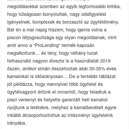
megoldásokkal szemben az egyik legfontosabb kritika,
hogy túlságosan bonyolultak, nagy odafigyelést
igényelnek, komplexek és borzasztó az ügyfélélmény.
Bár én a mai napig hiszem, hogy igenis volna a
piacon létjogosultsága egy olyan megoldásnak, mint
amit anno a “ProLending” termék kapcsán
megalkottunk… és tény, hogy néhány tucat
felhasználó nagyon élvezte is a használatát 2019
őszén, amikor simán összehoztak akár 30-35% éves
kamatokat is időarányosan… De a fentebbi táblázat
jól példázza, hogy mennyivel több ügyfelet és
ügyfélvagyont értünk el onnantól, hogy feladtuk a
piaci versenyt és helyette garantált heti kamatot
nyújtunk a letétekre, melyhez a kamatbevételt egyre
inkább átcsoportosítottuk az intézményi ügyfeleink
irányába.