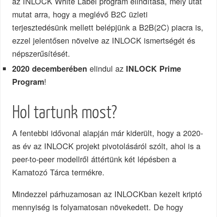
az INLOCK White Label program elindítása, mely utat
mutat arra, hogy a meglévő B2C üzleti
terjesztedésünk mellett belépjünk a B2B(2C) piacra is,
ezzel jelentősen növelve az INLOCK ismertségét és
népszerűsítését.
elindul az
2020 decemberében
INLOCK Prime
!
Program
Hol tartunk most?
A fentebbi idővonal alapján már kiderült, hogy a 2020-
as év az INLOCK projekt pivotolásáról szólt, ahol is a
peer-to-peer modellről áttértünk két lépésben a
Kamatozó Tárca termékre.
Mindezzel párhuzamosan az INLOCKban kezelt kriptó
mennyiség is folyamatosan növekedett. De hogy