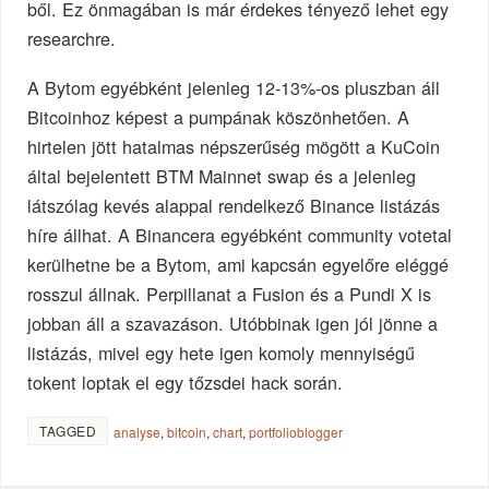
ből. Ez önmagában is már érdekes tényező lehet egy
researchre.
A Bytom egyébként jelenleg 12-13%-os pluszban áll
Bitcoinhoz képest a pumpának köszönhetően. A
hirtelen jött hatalmas népszerűség mögött a KuCoin
által bejelentett BTM Mainnet swap és a jelenleg
látszólag kevés alappal rendelkező Binance listázás
híre állhat. A Binancera egyébként community votetal
kerülhetne be a Bytom, ami kapcsán egyelőre eléggé
rosszul állnak. Perpillanat a Fusion és a Pundi X is
jobban áll a szavazáson. Utóbbinak igen jól jönne a
listázás, mivel egy hete igen komoly mennyiségű
tokent loptak el egy tőzsdei hack során.
TAGGED
analyse
,
bitcoin
,
chart
,
portfolioblogger