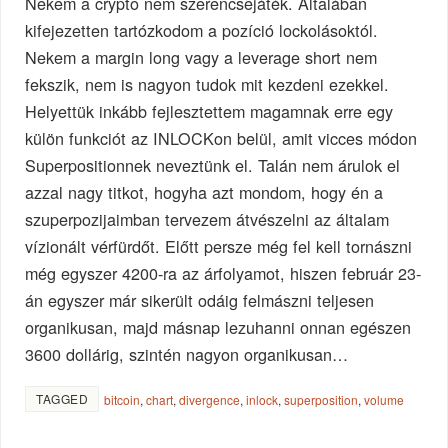
Nekem a crypto nem szerencsejáték. Általában
kifejezetten tartózkodom a pozíció lockolásoktól.
Nekem a margin long vagy a leverage short nem
fekszik, nem is nagyon tudok mit kezdeni ezekkel.
Helyettük inkább fejlesztettem magamnak erre egy
külön funkciót az INLOCKon belül, amit vicces módon
Superpositionnek neveztünk el. Talán nem árulok el
azzal nagy titkot, hogyha azt mondom, hogy én a
szuperpozijaimban tervezem átvészelni az általam
vízionált vérfürdőt. Előtt persze még fel kell tornászni
még egyszer 4200-ra az árfolyamot, hiszen február 23-
án egyszer már sikerült odáig felmászni teljesen
organikusan, majd másnap lezuhanni onnan egészen
3600 dollárig, szintén nagyon organikusan…
TAGGED
bitcoin
,
chart
,
divergence
,
inlock
,
superposition
,
volume