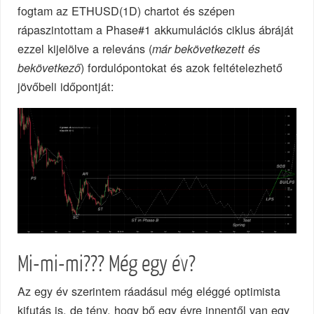
fogtam az ETHUSD(1D) chartot és szépen
rápaszintottam a Phase#1 akkumulációs ciklus ábráját
ezzel kijelölve a releváns (
már bekövetkezett és
) fordulópontokat és azok feltételezhető
bekövetkező
jövőbeli időpontját:
Mi-mi-mi??? Még egy év?
Az egy év szerintem ráadásul még eléggé optimista
kifutás is, de tény, hogy bő egy évre innentől van egy