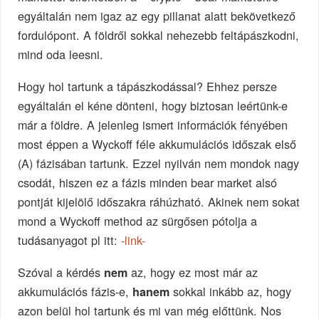
egyáltalán nem igaz az egy pillanat alatt bekövetkező
fordulópont. A földről sokkal nehezebb feltápászkodni,
mind oda leesni.
Hogy hol tartunk a tápászkodással? Ehhez persze
egyáltalán el kéne dönteni, hogy biztosan leértünk-e
már a földre. A jelenleg ismert információk fényében
most éppen a Wyckoff féle akkumulációs időszak első
(A) fázisában tartunk. Ezzel nyilván nem mondok nagy
csodát, hiszen ez a fázis minden bear market alsó
pontját kijelölő időszakra ráhúzható. Akinek nem sokat
mond a Wyckoff method az sürgősen pótolja a
tudásanyagot pl itt:
-link-
Szóval a kérdés
az, hogy ez most már az
nem
akkumulációs fázis-e,
sokkal inkább az, hogy
hanem
azon belül hol tartunk és mi van még előttünk. Nos