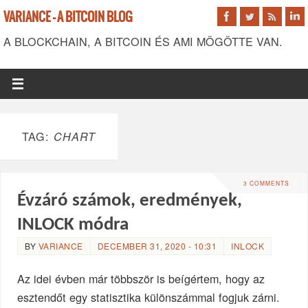
VARIANCE - A BITCOIN BLOG
A BLOCKCHAIN, A BITCOIN ÉS AMI MÖGÖTTE VAN.
TAG:
CHART
3 COMMENTS
Évzáró számok, eredmények,
INLOCK módra
BY
VARIANCE
DECEMBER 31, 2020 - 10:31
INLOCK
Az idei évben már többször is beígértem, hogy az
esztendőt egy statisztika különszámmal fogjuk zárni.