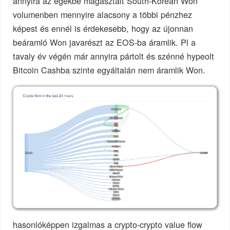
annyira az egekbe magasztalt South-Korean Won
volumenben mennyire alacsony a többi pénzhez
képest és ennél is érdekesebb, hogy az újonnan
beáramló Won javarészt az EOS-ba áramlik. Pl a
tavaly év végén már annyira pártolt és szénné hypeolt
Bitcoin Cashba szinte egyáltalán nem áramlik Won.
hasonlóképpen izgalmas a crypto-crypto value flow