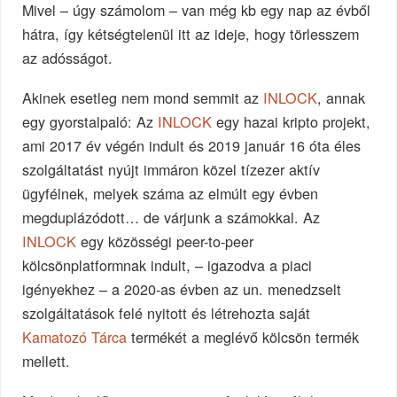
Mivel – úgy számolom – van még kb egy nap az évből
hátra, így kétségtelenül itt az ideje, hogy törlesszem
az adósságot.
Akinek esetleg nem mond semmit az
INLOCK
, annak
egy gyorstalpaló: Az
INLOCK
egy hazai kripto projekt,
ami 2017 év végén indult és 2019 január 16 óta éles
szolgáltatást nyújt immáron közel tízezer aktív
ügyfélnek, melyek száma az elmúlt egy évben
megduplázódott… de várjunk a számokkal. Az
INLOCK
egy közösségi peer-to-peer
kölcsönplatformnak indult, – igazodva a piaci
igényekhez – a 2020-as évben az un. menedzselt
szolgáltatások felé nyitott és létrehozta saját
Kamatozó Tárca
termékét a meglévő kölcsön termék
mellett.