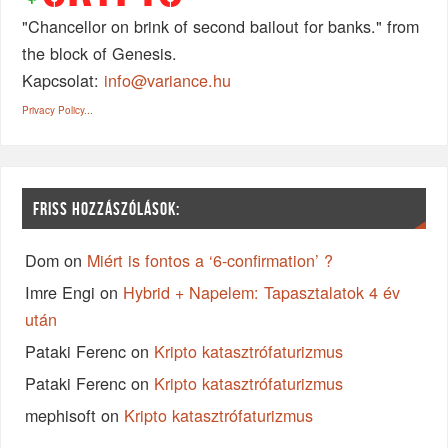
"Chancellor on brink of second bailout for banks." from
the block of Genesis.
Kapcsolat:
info@variance.hu
Privacy Policy...
FRISS HOZZÁSZÓLÁSOK:
Dom
on
Miért is fontos a ‘6-confirmation’ ?
Imre Engi
on
Hybrid + Napelem: Tapasztalatok 4 év
után
Pataki Ferenc
on
Kripto katasztrófaturizmus
Pataki Ferenc
on
Kripto katasztrófaturizmus
mephisoft
on
Kripto katasztrófaturizmus