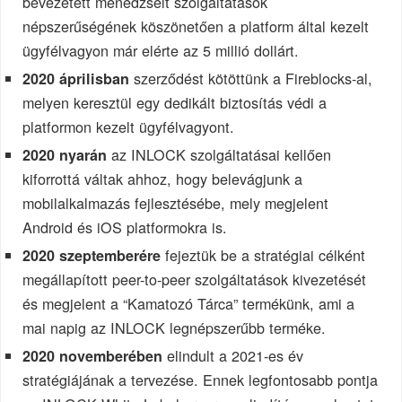
bevezetett menedzselt szolgáltatások
népszerűségének köszönetően a platform által kezelt
ügyfélvagyon már elérte az 5 millió dollárt.
szerződést kötöttünk a Fireblocks-al,
2020 áprilisban
melyen keresztül egy dedikált biztosítás védi a
platformon kezelt ügyfélvagyont.
az INLOCK szolgáltatásai kellően
2020 nyarán
kiforrottá váltak ahhoz, hogy belevágjunk a
mobilalkalmazás fejlesztésébe, mely megjelent
Android és iOS platformokra is.
fejeztük be a stratégiai célként
2020 szeptemberére
megállapított peer-to-peer szolgáltatások kivezetését
és megjelent a “Kamatozó Tárca” termékünk, ami a
mai napig az INLOCK legnépszerűbb terméke.
elindult a 2021-es év
2020 novemberében
stratégiájának a tervezése. Ennek legfontosabb pontja