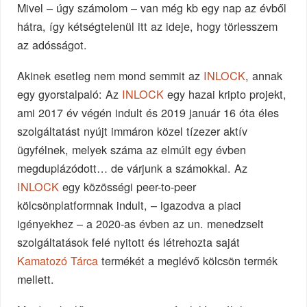
Mivel – úgy számolom – van még kb egy nap az évből
hátra, így kétségtelenül itt az ideje, hogy törlesszem
az adósságot.
Akinek esetleg nem mond semmit az
INLOCK
, annak
egy gyorstalpaló: Az
INLOCK
egy hazai kripto projekt,
ami 2017 év végén indult és 2019 január 16 óta éles
szolgáltatást nyújt immáron közel tízezer aktív
ügyfélnek, melyek száma az elmúlt egy évben
megduplázódott… de várjunk a számokkal. Az
INLOCK
egy közösségi peer-to-peer
kölcsönplatformnak indult, – igazodva a piaci
igényekhez – a 2020-as évben az un. menedzselt
szolgáltatások felé nyitott és létrehozta saját
Kamatozó Tárca
termékét a meglévő kölcsön termék
mellett.