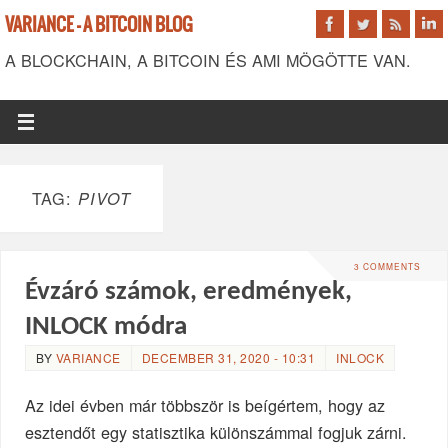
VARIANCE - A BITCOIN BLOG
A BLOCKCHAIN, A BITCOIN ÉS AMI MÖGÖTTE VAN.
TAG:
PIVOT
3 COMMENTS
Évzáró számok, eredmények,
INLOCK módra
BY
VARIANCE
DECEMBER 31, 2020 - 10:31
INLOCK
Az idei évben már többször is beígértem, hogy az
esztendőt egy statisztika különszámmal fogjuk zárni.