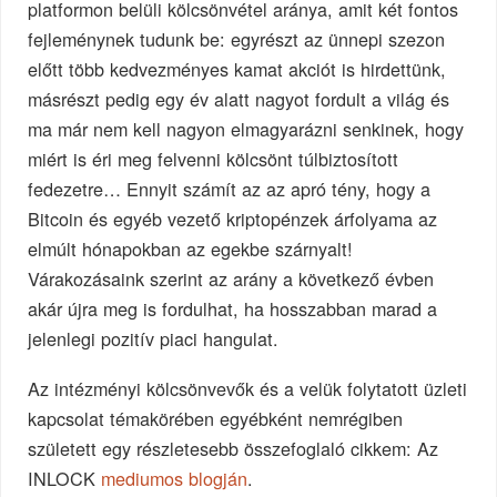
platformon belüli kölcsönvétel aránya, amit két fontos
fejleménynek tudunk be: egyrészt az ünnepi szezon
előtt több kedvezményes kamat akciót is hirdettünk,
másrészt pedig egy év alatt nagyot fordult a világ és
ma már nem kell nagyon elmagyarázni senkinek, hogy
miért is éri meg felvenni kölcsönt túlbiztosított
fedezetre… Ennyit számít az az apró tény, hogy a
Bitcoin és egyéb vezető kriptopénzek árfolyama az
elmúlt hónapokban az egekbe szárnyalt!
Várakozásaink szerint az arány a következő évben
akár újra meg is fordulhat, ha hosszabban marad a
jelenlegi pozitív piaci hangulat.
Az intézményi kölcsönvevők és a velük folytatott üzleti
kapcsolat témakörében egyébként nemrégiben
született egy részletesebb összefoglaló cikkem: Az
INLOCK
mediumos blogján
.