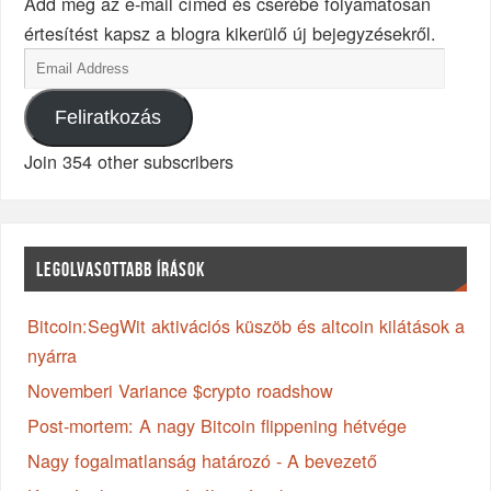
Add meg az e-mail címed és cserébe folyamatosan
értesítést kapsz a blogra kikerülő új bejegyzésekről.
Feliratkozás
Join 354 other subscribers
LEGOLVASOTTABB ÍRÁSOK
Bitcoin:SegWit aktivációs küszöb és altcoin kilátások a
nyárra
Novemberi Variance $crypto roadshow
Post-mortem: A nagy Bitcoin flippening hétvége
Nagy fogalmatlanság határozó - A bevezető