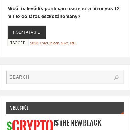
Miből is tevődik pontosan össze ez a bizonyos 12
millió dolláros eszközállomány?
FOLYTATÁS…
TAGGED
2020
,
chart
,
inlock
,
pivot
,
stat
A BLOGRÓL
IS THE NEW BLACK
CRYPTO
$