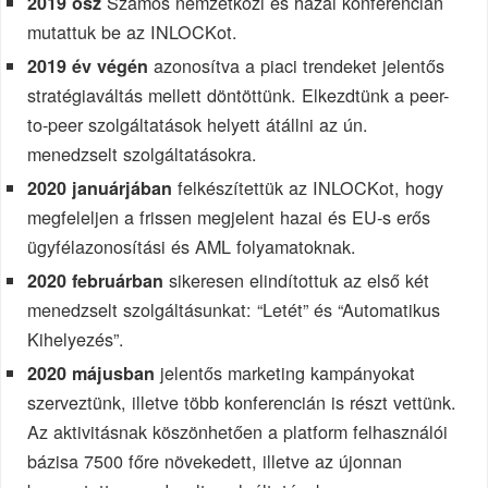
Számos nemzetközi és hazai konferencián
2019 ősz
mutattuk be az INLOCKot.
azonosítva a piaci trendeket jelentős
2019 év végén
stratégiaváltás mellett döntöttünk. Elkezdtünk a peer-
to-peer szolgáltatások helyett átállni az ún.
menedzselt szolgáltatásokra.
felkészítettük az INLOCKot, hogy
2020 januárjában
megfeleljen a frissen megjelent hazai és EU-s erős
ügyfélazonosítási és AML folyamatoknak.
sikeresen elindítottuk az első két
2020 februárban
menedzselt szolgáltásunkat: “Letét” és “Automatikus
Kihelyezés”.
jelentős marketing kampányokat
2020 májusban
szerveztünk, illetve több konferencián is részt vettünk.
Az aktivitásnak köszönhetően a platform felhasználói
bázisa 7500 főre növekedett, illetve az újonnan