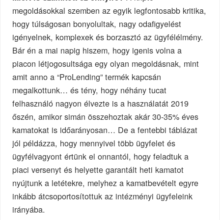
megoldásokkal szemben az egyik legfontosabb kritika,
hogy túlságosan bonyolultak, nagy odafigyelést
igényelnek, komplexek és borzasztó az ügyfélélmény.
Bár én a mai napig hiszem, hogy igenis volna a
piacon létjogosultsága egy olyan megoldásnak, mint
amit anno a “ProLending” termék kapcsán
megalkottunk… és tény, hogy néhány tucat
felhasználó nagyon élvezte is a használatát 2019
őszén, amikor simán összehoztak akár 30-35% éves
kamatokat is időarányosan… De a fentebbi táblázat
jól példázza, hogy mennyivel több ügyfelet és
ügyfélvagyont értünk el onnantól, hogy feladtuk a
piaci versenyt és helyette garantált heti kamatot
nyújtunk a letétekre, melyhez a kamatbevételt egyre
inkább átcsoportosítottuk az intézményi ügyfeleink
irányába.