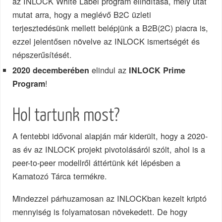
az INLOCK White Label program elindítása, mely utat
mutat arra, hogy a meglévő B2C üzleti
terjesztedésünk mellett belépjünk a B2B(2C) piacra is,
ezzel jelentősen növelve az INLOCK ismertségét és
népszerűsítését.
elindul az
2020 decemberében
INLOCK Prime
!
Program
Hol tartunk most?
A fentebbi idővonal alapján már kiderült, hogy a 2020-
as év az INLOCK projekt pivotolásáról szólt, ahol is a
peer-to-peer modellről áttértünk két lépésben a
Kamatozó Tárca termékre.
Mindezzel párhuzamosan az INLOCKban kezelt kriptó
mennyiség is folyamatosan növekedett. De hogy