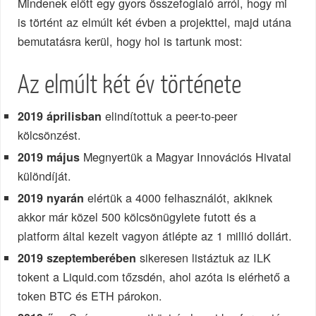
Mindenek előtt egy gyors összefoglaló arról, hogy mi
is történt az elmúlt két évben a projekttel, majd utána
bemutatásra kerül, hogy hol is tartunk most:
Az elmúlt két év története
elindítottuk a peer-to-peer
2019 áprilisban
kölcsönzést.
Megnyertük a Magyar Innovációs Hivatal
2019 május
különdíját.
elértük a 4000 felhasználót, akiknek
2019 nyarán
akkor már közel 500 kölcsönügylete futott és a
platform által kezelt vagyon átlépte az 1 millió dollárt.
sikeresen listáztuk az ILK
2019 szeptemberében
tokent a Liquid.com tőzsdén, ahol azóta is elérhető a
token BTC és ETH párokon.