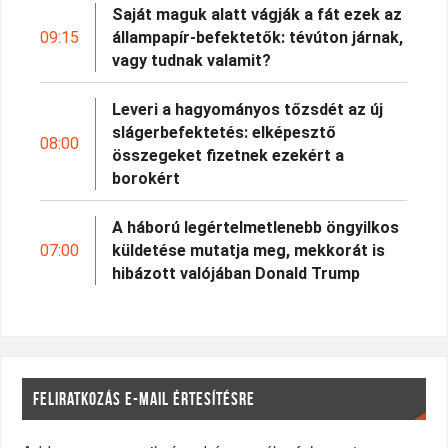
Saját maguk alatt vágják a fát ezek az
09:15
állampapír-befektetők: tévúton járnak,
vagy tudnak valamit?
Leveri a hagyományos tőzsdét az új
slágerbefektetés: elképesztő
08:00
összegeket fizetnek ezekért a
borokért
A háború legértelmetlenebb öngyilkos
07:00
küldetése mutatja meg, mekkorát is
hibázott valójában Donald Trump
FELIRATKOZÁS E-MAIL ÉRTESÍTÉSRE