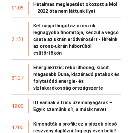
Hatalmas meglepetést okozott a Mol
01:05
– 2022 óta nem láttunk ilyet
Két napja lángol az oroszok
legnagyobb finomítója, készül a végső
21:51
csata az ukrán erődvárosért - Híreink
az orosz-ukrán háborúból
csütörtökön
Energiakrízis: rekordhőség, kicsit
magasabb Duna, kiszáradó patakok és
21:27
folytatódó energia- és
víztakarékosság országszerte
Itt vannak a friss üzemanyagárak –
19:00
Egyik szemünk sír, a másik nevet
Kimondták a profik: ez a piszok olcsó
17:00
részvény duplázni fog egy éven belül!