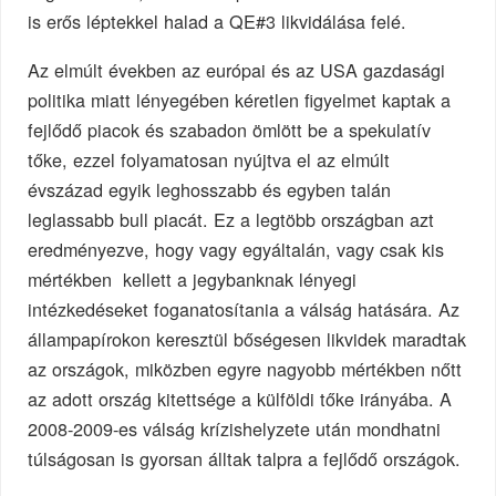
is erős léptekkel halad a QE#3 likvidálása felé.
Az elmúlt években az európai és az USA gazdasági
politika miatt lényegében kéretlen figyelmet kaptak a
fejlődő piacok és szabadon ömlött be a spekulatív
tőke, ezzel folyamatosan nyújtva el az elmúlt
évszázad egyik leghosszabb és egyben talán
leglassabb bull piacát. Ez a legtöbb országban azt
eredményezve, hogy vagy egyáltalán, vagy csak kis
mértékben kellett a jegybanknak lényegi
intézkedéseket foganatosítania a válság hatására. Az
állampapírokon keresztül bőségesen likvidek maradtak
az országok, miközben egyre nagyobb mértékben nőtt
az adott ország kitettsége a külföldi tőke irányába. A
2008-2009-es válság krízishelyzete után mondhatni
túlságosan is gyorsan álltak talpra a fejlődő országok.