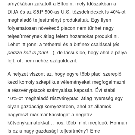
árnyékában zakatolt a Bitcoin, mely időszakban a
DIJA és az S&P 500-as U.S. tőzsdeindexek is 40%-ot
meghaladó teljesítményt produkáltak. Egy ilyen
folyamatosan növekedő piacon nem tűnhet nagy
teljesítménynek átlag feletti hozamokat produkálni.
Lehet itt jönni a tetherrel és a bitfinex csalással (
és
), de lássuk be, hogy ahol a pálya
persze kell is jönni…
lejt, ott nem nehéz száguldozni.
A helyzet viszont az, hogy egyre több piaci szereplő
kezd komoly szkeptikus véleményeket megfogalmazni
a részvénypiacok szárnyalása kapcsán. Évi stabil
10%-ot meghaladó részvénypiaci átlag nyereség egy
olyan gazdasági környezetben, ahol az államok
nagyrészt már-már kacsingat a negatív
kötvénykamatokkal… nos, több mint meglepő. Honnan
is ez a nagy gazdasági teljesítmény? Eme