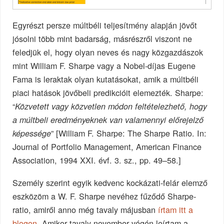
Egyrészt persze múltbéli teljesítmény alapján jövőt
jósolni több mint badarság, másrészről viszont ne
feledjük el, hogy olyan neves és nagy közgazdászok
mint William F. Sharpe vagy a Nobel-díjas Eugene
Fama is leraktak olyan kutatásokat, amik a múltbéli
piaci hatások jövőbeli predikcióit elemezték. Sharpe:
“
Közvetett vagy közvetlen módon feltételezhető, hogy
a múltbeli eredményeknek van valamennyi előrejelző
” [William F. Sharpe: The Sharpe Ratio. In:
képessége
Journal of Portfolio Management, American Finance
Association, 1994 XXI. évf. 3. sz., pp. 49–58.]
Személy szerint egyik kedvenc kockázati-felár elemző
eszközöm a W. F. Sharpe nevéhez fűződő Sharpe-
ratio, amiről anno még tavaly májusban
írtam itt a
blogon
. Amikor tavaly november végén leírtam a