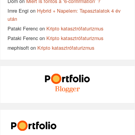
Dom
on
Miért is fontos a ‘6-confirmation’ ?
Imre Engi
on
Hybrid + Napelem: Tapasztalatok 4 év
után
Pataki Ferenc
on
Kripto katasztrófaturizmus
Pataki Ferenc
on
Kripto katasztrófaturizmus
mephisoft
on
Kripto katasztrófaturizmus