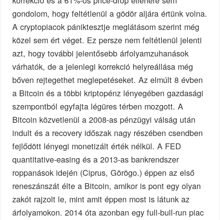
gondolom, hogy feltétlenül a gödör aljára értünk volna.
A cryptopiacok pániktesztje meglátásom szerint még
közel sem ért véget. Ez persze nem feltétlenül jelenti
azt, hogy további jelentősebb árfolyamzuhanások
várhatók, de a jelenlegi korrekció helyreállása még
bőven rejtegethet meglepetéseket. Az elmúlt 8 évben
a Bitcoin és a többi kriptopénz lényegében gazdasági
szempontból egyfajta légüres térben mozgott. A
Bitcoin közvetlenül a 2008-as pénzügyi válság után
indult és a recovery időszak nagy részében csendben
fejlődött lényegi monetizált érték nélkül. A FED
quantitative-easing és a 2013-as bankrendszer
roppanások idején (Ciprus, Görögo.) éppen az első
reneszánszát élte a Bitcoin, amikor is pont egy olyan
zakót rajzolt le, mint amit éppen most is látunk az
árfolyamokon. 2014 óta azonban egy full-bull-run piac