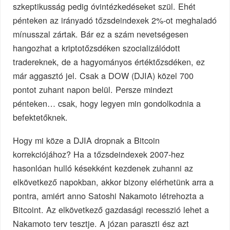
szkeptikusság pedig óvintézkedéseket szül. Ehét
pénteken az irányadó tőzsdeindexek 2%-ot meghaladó
mínusszal zártak. Bár ez a szám nevetségesen
hangozhat a kriptotőzsdéken szocializálódott
tradereknek, de a hagyományos értéktőzsdéken, ez
már aggasztó jel. Csak a DOW (DJIA) közel 700
pontot zuhant napon belül. Persze mindezt
pénteken… csak, hogy legyen min gondolkodnia a
befektetőknek.
Hogy mi köze a DJIA dropnak a Bitcoin
korrekciójához? Ha a tőzsdeindexek 2007-hez
hasonlóan hulló késekként kezdenek zuhanni az
elkövetkező napokban, akkor bizony elérhetünk arra a
pontra, amiért anno Satoshi Nakamoto létrehozta a
Bitcoint. Az elkövetkező gazdasági recesszió lehet a
Nakamoto terv tesztje. A józan paraszti ész azt