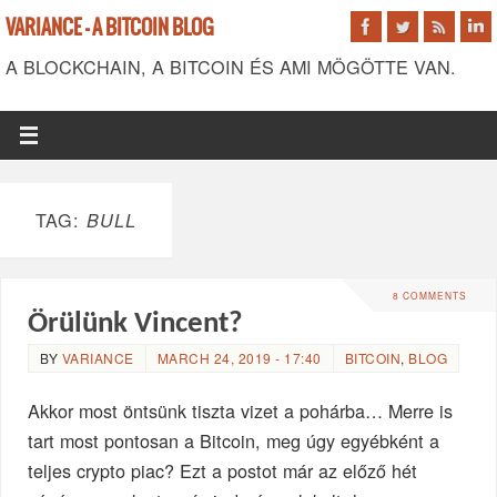
VARIANCE - A BITCOIN BLOG
A BLOCKCHAIN, A BITCOIN ÉS AMI MÖGÖTTE VAN.
TAG:
BULL
8 COMMENTS
Örülünk Vincent?
BY
VARIANCE
MARCH 24, 2019 - 17:40
BITCOIN
,
BLOG
Akkor most öntsünk tiszta vizet a pohárba… Merre is
tart most pontosan a Bitcoin, meg úgy egyébként a
teljes crypto piac? Ezt a postot már az előző hét