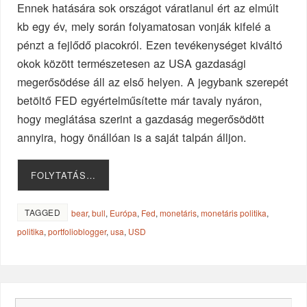
Ennek hatására sok országot váratlanul ért az elmúlt
kb egy év, mely során folyamatosan vonják kifelé a
pénzt a fejlődő piacokról. Ezen tevékenységet kiváltó
okok között természetesen az USA gazdasági
megerősödése áll az első helyen. A jegybank szerepét
betöltő FED egyértelműsítette már tavaly nyáron,
hogy meglátása szerint a gazdaság megerősödött
annyira, hogy önállóan is a saját talpán álljon.
FOLYTATÁS…
TAGGED
bear
,
bull
,
Európa
,
Fed
,
monetáris
,
monetáris politika
,
politika
,
portfolioblogger
,
usa
,
USD