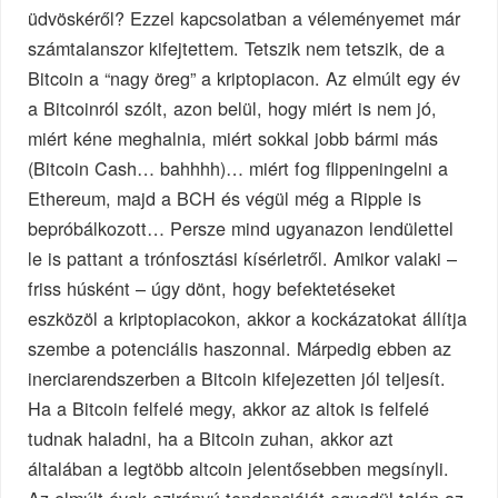
üdvöskéről? Ezzel kapcsolatban a véleményemet már
számtalanszor kifejtettem. Tetszik nem tetszik, de a
Bitcoin a “nagy öreg” a kriptopiacon. Az elmúlt egy év
a Bitcoinról szólt, azon belül, hogy miért is nem jó,
miért kéne meghalnia, miért sokkal jobb bármi más
(Bitcoin Cash… bahhhh)… miért fog flippeningelni a
Ethereum, majd a BCH és végül még a Ripple is
bepróbálkozott… Persze mind ugyanazon lendülettel
le is pattant a trónfosztási kísérletről. Amikor valaki –
friss húsként – úgy dönt, hogy befektetéseket
eszközöl a kriptopiacokon, akkor a kockázatokat állítja
szembe a potenciális haszonnal. Márpedig ebben az
inerciarendszerben a Bitcoin kifejezetten jól teljesít.
Ha a Bitcoin felfelé megy, akkor az altok is felfelé
tudnak haladni, ha a Bitcoin zuhan, akkor azt
általában a legtöbb altcoin jelentősebben megsínyli.