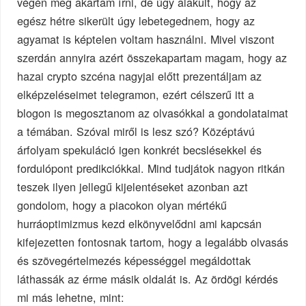
végén meg akartam írni, de úgy alakult, hogy az
egész hétre sikerült úgy lebetegednem, hogy az
agyamat is képtelen voltam használni. Mivel viszont
szerdán annyira azért összekapartam magam, hogy az
hazai crypto szcéna nagyjai előtt prezentáljam az
elképzeléseimet telegramon, ezért célszerű itt a
blogon is megosztanom az olvasókkal a gondolataimat
a témában. Szóval miről is lesz szó? Középtávú
árfolyam spekuláció igen konkrét becslésekkel és
fordulópont predikciókkal. Mind tudjátok nagyon ritkán
teszek ilyen jellegű kijelentéseket azonban azt
gondolom, hogy a piacokon olyan mértékű
hurráoptimizmus kezd elkönyvelődni ami kapcsán
kifejezetten fontosnak tartom, hogy a legalább olvasás
és szövegértelmezés képességgel megáldottak
láthassák az érme másik oldalát is. Az ördögi kérdés
mi más lehetne, mint: