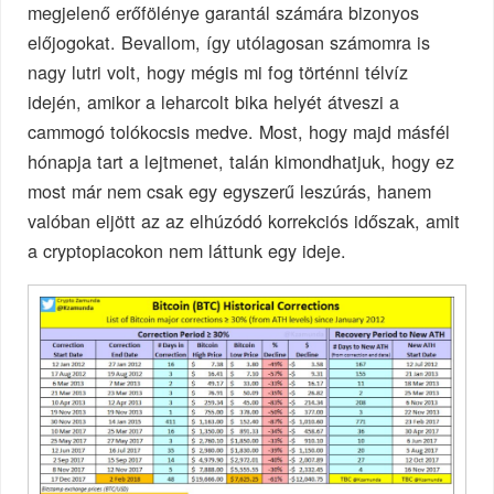
megjelenő erőfölénye garantál számára bizonyos
előjogokat. Bevallom, így utólagosan számomra is
nagy lutri volt, hogy mégis mi fog történni télvíz
idején, amikor a leharcolt bika helyét átveszi a
cammogó tolókocsis medve. Most, hogy majd másfél
hónapja tart a lejtmenet, talán kimondhatjuk, hogy ez
most már nem csak egy egyszerű leszúrás, hanem
valóban eljött az az elhúzódó korrekciós időszak, amit
a cryptopiacokon nem láttunk egy ideje.