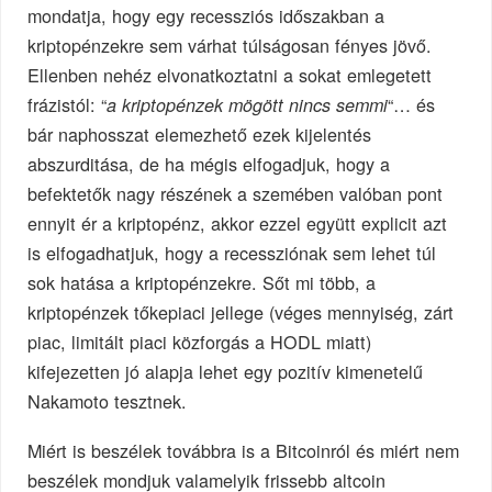
mondatja, hogy egy recessziós időszakban a
kriptopénzekre sem várhat túlságosan fényes jövő.
Ellenben nehéz elvonatkoztatni a sokat emlegetett
frázistól: “
“… és
a kriptopénzek mögött nincs semmi
bár naphosszat elemezhető ezek kijelentés
abszurditása, de ha mégis elfogadjuk, hogy a
befektetők nagy részének a szemében valóban pont
ennyit ér a kriptopénz, akkor ezzel együtt explicit azt
is elfogadhatjuk, hogy a recessziónak sem lehet túl
sok hatása a kriptopénzekre. Sőt mi több, a
kriptopénzek tőkepiaci jellege (véges mennyiség, zárt
piac, limitált piaci közforgás a HODL miatt)
kifejezetten jó alapja lehet egy pozitív kimenetelű
Nakamoto tesztnek.
Miért is beszélek továbbra is a Bitcoinról és miért nem
beszélek mondjuk valamelyik frissebb altcoin