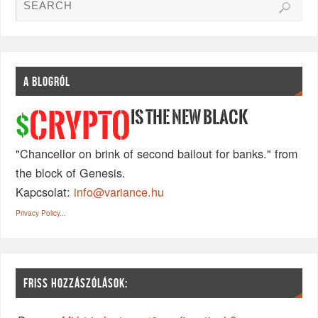
A BLOGRÓL
IS THE NEW BLACK
CRYPTO
$
"Chancellor on brink of second bailout for banks." from
the block of Genesis.
Kapcsolat:
info@variance.hu
Privacy Policy...
FRISS HOZZÁSZÓLÁSOK: