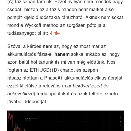
(A) fázisában tartunk. Ezzel nyilván nem mondok nagy
csodát, hiszen ez a fázis minden bear market alsó
pontját kijelölő időszakra ráhúzható. Akinek nem sokat
mond a Wyckoff method az sürgősen pótolja a
tudásanyagot pl itt:
-link-
Szóval a kérdés
az, hogy ez most már az
nem
akkumulációs fázis-e,
sokkal inkább az, hogy
hanem
azon belül hol tartunk és mi van még előttünk. Nos
fogtam az ETHUSD(1D) chartot és szépen
rápaszintottam a Phase#1 akkumulációs ciklus ábráját
ezzel kijelölve a releváns (
már bekövetkezett és
) fordulópontokat és azok feltételezhető
bekövetkező
jövőbeli időpontját: