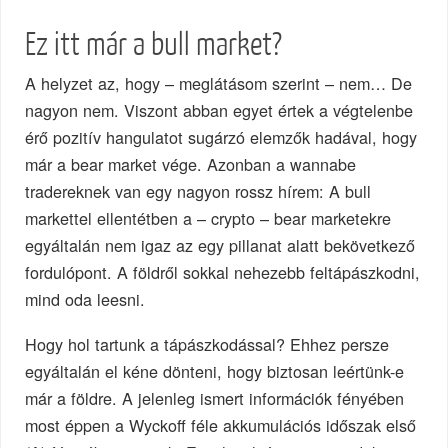
Ez itt már a bull market?
A helyzet az, hogy – meglátásom szerint – nem… De
nagyon nem. Viszont abban egyet értek a végtelenbe
érő pozitív hangulatot sugárzó elemzők hadával, hogy
már a bear market vége. Azonban a wannabe
tradereknek van egy nagyon rossz hírem: A bull
markettel ellentétben a – crypto – bear marketekre
egyáltalán nem igaz az egy pillanat alatt bekövetkező
fordulópont. A földről sokkal nehezebb feltápászkodni,
mind oda leesni.
Hogy hol tartunk a tápászkodással? Ehhez persze
egyáltalán el kéne dönteni, hogy biztosan leértünk-e
már a földre. A jelenleg ismert információk fényében
most éppen a Wyckoff féle akkumulációs időszak első