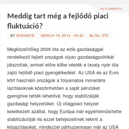
NO COMMENTS
Meddig tart még a fejlődő piaci
fluktuáció?
BY
VARIANCE
MARCH 19, 2014 - 05:45
BLOG
,
OTC
Megközelítőleg 2009 óta az erős gazdasággal
rendelkező fejlett országok olyan gazdaságpolitikát
játszottak, amivel előre kőbe vésték a tavaly nyár óta
zajló fejlődő piaci gyengélkedést. Az USA és az Euro
kört használó országok a folyamatos monetáris
lazításoknak köszönhetően a saját pénzüket
gyengítve tették lehetővé, hogy stabilizálják
gazdasági helyzetüket. Új világpiaci helyzet
keletkezett azáltal, hogy Európa már egyértelműsítette
stabilizációját és ezzel befejezettnek tekinti a
kiigazításokat, mindezzel párhuzamosan már az USA