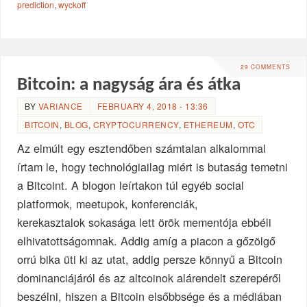
prediction
,
wyckoff
29 COMMENTS
Bitcoin: a nagyság ára és átka
BY
VARIANCE
FEBRUARY 4, 2018 - 13:36
BITCOIN
,
BLOG
,
CRYPTOCURRENCY
,
ETHEREUM
,
OTC
Az elmúlt egy esztendőben számtalan alkalommal
írtam le, hogy technológiailag miért is butaság temetni
a Bitcoint. A blogon leírtakon túl egyéb social
platformok, meetupok, konferenciák,
kerekasztalok sokasága lett örök mementója ebbéli
elhivatottságomnak. Addig amíg a piacon a gőzölgő
orrú bika üti ki az utat, addig persze könnyű a Bitcoin
dominanciájáról és az altcoinok alárendelt szerepéről
beszélni, hiszen a Bitcoin elsőbbsége és a médiában