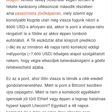
fekete karácsony cikksorozat második részében
ama
pesszimista jövőképemet
, mely szerint egy
komolyabb kiugrás után még vissza fogunk nézni a
8000 USD-s árfolyam alá, akkor is pont a sharpe-ratio
rángatott le a földre az akkor éppen tomboló
eufóriából. A TA eszköztár által kirajzolt predikció
(~8k) és az immáron 48 napja tartó korrekció eddigi
mélypontja (~7.600 USD) bőséges alapot szolgáltatott
nekem, hogy végre elkezdjek belevásárolgatni a gödör
feltételezhető aljába.
Ez az a pont, ahol illőn vissza is térnék a cikk eredeti
gondolatmenetéhez. Miért is pont a Bitcoint kezdtem
újra csipegetni. Miért is nem a korrekciót egyébként
igencsak jól tűrő Ethert vagy éppen a tegnap hatalmas
hypeot kapott Litecoint? Egyrészt a 48 napos
korrekció és a 61%-os price-drop ellenére sem