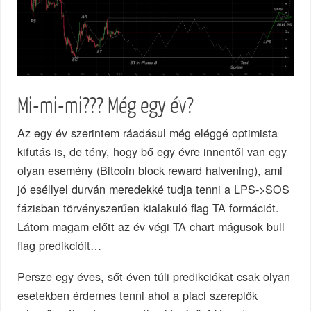
Mi-mi-mi??? Még egy év?
Az egy év szerintem ráadásul még eléggé optimista
kifutás is, de tény, hogy bő egy évre innentől van egy
olyan esemény (Bitcoin block reward halvening), ami
jó eséllyel durván meredekké tudja tenni a LPS->SOS
fázisban törvényszerűen kialakuló flag TA formációt.
Látom magam előtt az év végi TA chart mágusok bull
flag predikcióit…
Persze egy éves, sőt éven túli predikciókat csak olyan
esetekben érdemes tenni ahol a piaci szereplők