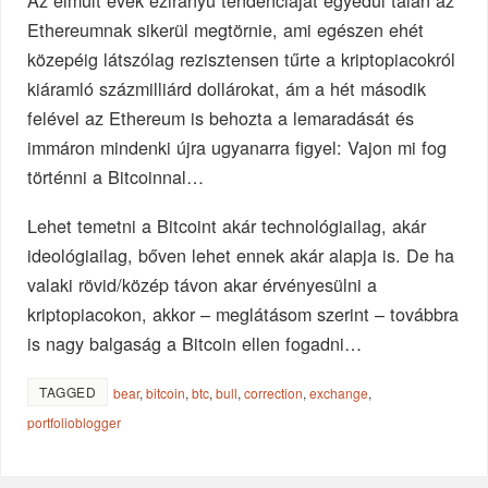
Az elmúlt évek ezirányú tendenciáját egyedül talán az
Ethereumnak sikerül megtörnie, ami egészen ehét
közepéig látszólag rezisztensen tűrte a kriptopiacokról
kiáramló százmilliárd dollárokat, ám a hét második
felével az Ethereum is behozta a lemaradását és
immáron mindenki újra ugyanarra figyel: Vajon mi fog
történni a Bitcoinnal…
Lehet temetni a Bitcoint akár technológiailag, akár
ideológiailag, bőven lehet ennek akár alapja is. De ha
valaki rövid/közép távon akar érvényesülni a
kriptopiacokon, akkor – meglátásom szerint – továbbra
is nagy balgaság a Bitcoin ellen fogadni…
TAGGED
bear
,
bitcoin
,
btc
,
bull
,
correction
,
exchange
,
portfolioblogger