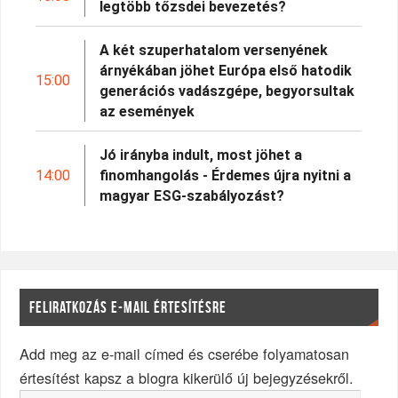
legtöbb tőzsdei bevezetés?
A két szuperhatalom versenyének
árnyékában jöhet Európa első hatodik
15:00
generációs vadászgépe, begyorsultak
az események
Jó irányba indult, most jöhet a
14:00
finomhangolás - Érdemes újra nyitni a
magyar ESG-szabályozást?
FELIRATKOZÁS E-MAIL ÉRTESÍTÉSRE
Add meg az e-mail címed és cserébe folyamatosan
értesítést kapsz a blogra kikerülő új bejegyzésekről.