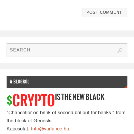
A BLOGRÓL
IS THE NEW BLACK
CRYPTO
$
"Chancellor on brink of second bailout for banks." from
the block of Genesis.
Kapcsolat:
info@variance.hu