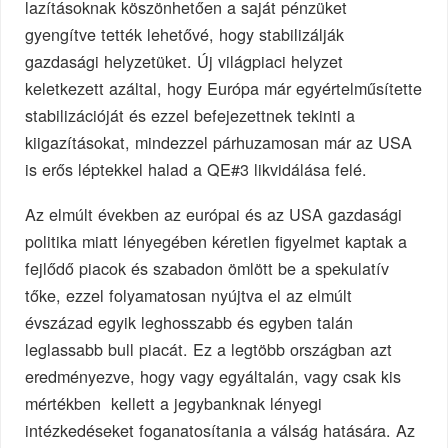
lazításoknak köszönhetően a saját pénzüket
gyengítve tették lehetővé, hogy stabilizálják
gazdasági helyzetüket. Új világpiaci helyzet
keletkezett azáltal, hogy Európa már egyértelműsítette
stabilizációját és ezzel befejezettnek tekinti a
kiigazításokat, mindezzel párhuzamosan már az USA
is erős léptekkel halad a QE#3 likvidálása felé.
Az elmúlt években az európai és az USA gazdasági
politika miatt lényegében kéretlen figyelmet kaptak a
fejlődő piacok és szabadon ömlött be a spekulatív
tőke, ezzel folyamatosan nyújtva el az elmúlt
évszázad egyik leghosszabb és egyben talán
leglassabb bull piacát. Ez a legtöbb országban azt
eredményezve, hogy vagy egyáltalán, vagy csak kis
mértékben kellett a jegybanknak lényegi
intézkedéseket foganatosítania a válság hatására. Az