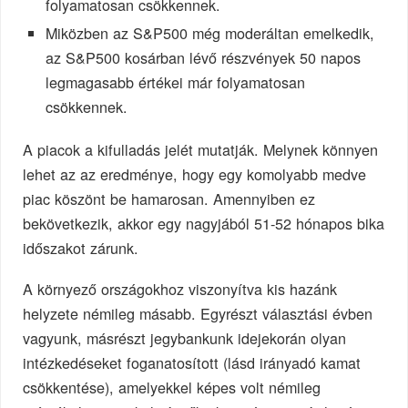
folyamatosan csökkennek.
Miközben az S&P500 még moderáltan emelkedik,
az S&P500 kosárban lévő részvények 50 napos
legmagasabb értékei már folyamatosan
csökkennek.
A piacok a kifulladás jelét mutatják. Melynek könnyen
lehet az az eredménye, hogy egy komolyabb medve
piac köszönt be hamarosan. Amennyiben ez
bekövetkezik, akkor egy nagyjából 51-52 hónapos bika
időszakot zárunk.
A környező országokhoz viszonyítva kis hazánk
helyzete némileg másabb. Egyrészt választási évben
vagyunk, másrészt jegybankunk idejekorán olyan
intézkedéseket foganatosított (lásd irányadó kamat
csökkentése), amelyekkel képes volt némileg