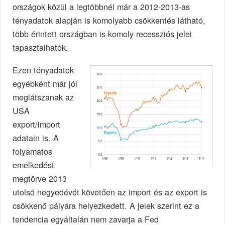
országok közül a legtöbbnél már a 2012-2013-as
tényadatok alapján is komolyabb csökkentés látható,
több érintett országban is komoly recessziós jelei
tapasztalhatók.
Ezen tényadatok
egyébként már jól
meglátszanak az
USA
export/import
adatain is. A
folyamatos
emelkedést
megtörve 2013
utolsó negyedévét követően az import és az export is
csökkenő pályára helyezkedett. A jelek szerint ez a
tendencia egyáltalán nem zavarja a Fed