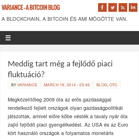
VARIANCE - A BITCOIN BLOG
A BLOCKCHAIN, A BITCOIN ÉS AMI MÖGÖTTE VAN.
Meddig tart még a fejlődő piaci
fluktuáció?
BY
VARIANCE
MARCH 19, 2014 - 05:45
BLOG
,
OTC
Megközelítőleg 2009 óta az erős gazdasággal
rendelkező fejlett országok olyan gazdaságpolitikát
játszottak, amivel előre kőbe vésték a tavaly nyár óta
zajló fejlődő piaci gyengélkedést. Az USA és az Euro
kört használó országok a folyamatos monetáris