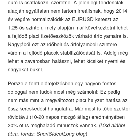
euró is csatlakozni szeretne. A jelenlegi tendenciák
alapján egyáltalán nem tartom irreálisnak, hogy 2014
év végére normalizálódik az EURUSD kereszt az
1.25-ös szinten, mely alapján már következtetni lehet
a fejlődő piaci fizetőeszközök várható árfolyamaira is.
Nagyjából ezt az időbeli és árfolyambeli szintere
várom a fejlődő piacok stabilizálódását is. Addig még
lehet a zavarosban halászni, lehet kicsiket nyerni és
nagyokat bukni.
Persze a fenti előrejelzésben egy nagyon fontos
dologgal nem tudok most még számolni: Ez pedig
nem más mint a megváltozott piaci helyzet hatása az
össz kereskedési hangulatra. Már most is több szektor
rövidtávú (10-20 napos mozgó átlag) eredményében
20%-ot is meghaladó mínuszok vannak. (
lásd alábbi
)
ábra. forrás: ShortSideofLong blog