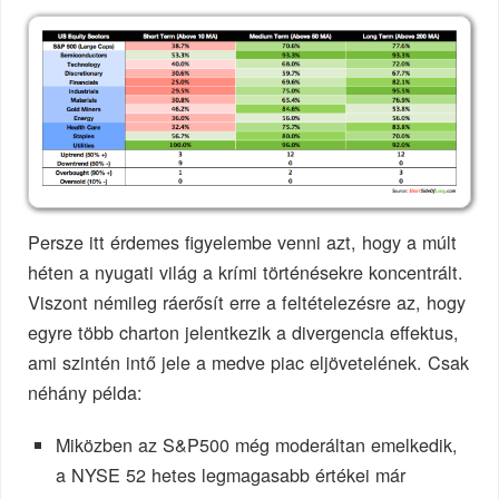
Persze itt érdemes figyelembe venni azt, hogy a múlt
héten a nyugati világ a krími történésekre koncentrált.
Viszont némileg ráerősít erre a feltételezésre az, hogy
egyre több charton jelentkezik a divergencia effektus,
ami szintén intő jele a medve piac eljövetelének. Csak
néhány példa:
Miközben az S&P500 még moderáltan emelkedik,
a NYSE 52 hetes legmagasabb értékei már