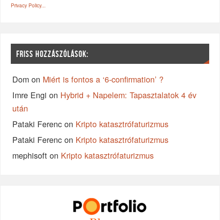
Privacy Policy...
FRISS HOZZÁSZÓLÁSOK:
Dom
on
Miért is fontos a ‘6-confirmation’ ?
Imre Engi
on
Hybrid + Napelem: Tapasztalatok 4 év
után
Pataki Ferenc
on
Kripto katasztrófaturizmus
Pataki Ferenc
on
Kripto katasztrófaturizmus
mephisoft
on
Kripto katasztrófaturizmus