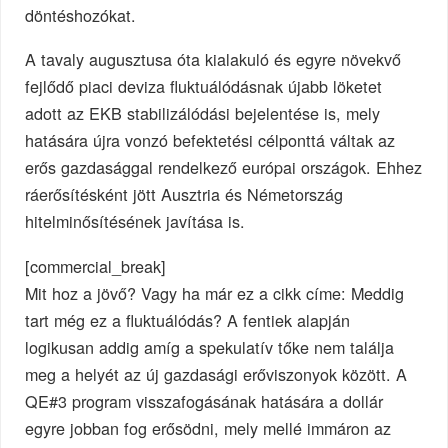
döntéshozókat.
A tavaly augusztusa óta kialakuló és egyre növekvő
fejlődő piaci deviza fluktuálódásnak újabb löketet
adott az EKB stabilizálódási bejelentése is, mely
hatására újra vonzó befektetési célponttá váltak az
erős gazdasággal rendelkező európai országok. Ehhez
ráerősítésként jött Ausztria és Németország
hitelminősítésének javítása is.
[commercial_break]
Mit hoz a jövő? Vagy ha már ez a cikk címe: Meddig
tart még ez a fluktuálódás? A fentiek alapján
logikusan addig amíg a spekulatív tőke nem találja
meg a helyét az új gazdasági erőviszonyok között. A
QE#3 program visszafogásának hatására a dollár
egyre jobban fog erősödni, mely mellé immáron az