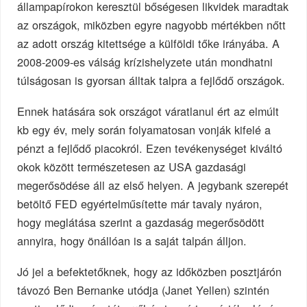
állampapírokon keresztül bőségesen likvidek maradtak
az országok, miközben egyre nagyobb mértékben nőtt
az adott ország kitettsége a külföldi tőke irányába. A
2008-2009-es válság krízishelyzete után mondhatni
túlságosan is gyorsan álltak talpra a fejlődő országok.
Ennek hatására sok országot váratlanul ért az elmúlt
kb egy év, mely során folyamatosan vonják kifelé a
pénzt a fejlődő piacokról. Ezen tevékenységet kiváltó
okok között természetesen az USA gazdasági
megerősödése áll az első helyen. A jegybank szerepét
betöltő FED egyértelműsítette már tavaly nyáron,
hogy meglátása szerint a gazdaság megerősödött
annyira, hogy önállóan is a saját talpán álljon.
Jó jel a befektetőknek, hogy az időközben posztjárón
távozó Ben Bernanke utódja (Janet Yellen) szintén