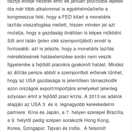
osztja elődje nézetét erről és januári pozícióba lépése
óta már több alkalommal is egyértelműsítette a
kongresszus felé, hogy a FED kitart a monetáris
lazítás visszafogása mellett, hiszen minden jel azt
mutatja, hogy a gazdaság önállóan is képes működni.
Sőt ami talán (jelen cikk szempontjából) ennél is
fontosabb: azt is jelezte, hogy a monetáris lazítás
mérséklésének hatáselemzése során nem veszik
figyelembe a fejlődő piacokra gyakorolt hatást. Mindez
az állítás persze abból a szempontból erősnek tűnhet,
hogy az USA gazdasága is jelentősen támaszkodik
azon országok export/importjára amelyeket jelenleg
súlyosan érint a fejlődő piaci krízis. A 2013-as adatok
alapján az USA 3. és 4. legnagyobb kereskedelmi
partnere: Kína és Japán, a 7. helyen szerepel Brazília,
a 9. helytől pedig szépen sorakozik Hong Kong,
Korea, Szingapúr, Tajvan és India. A felsorolt