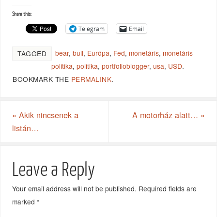
Share this:
Telegram
Email
bear
,
bull
,
Európa
,
Fed
,
monetáris
,
monetáris
TAGGED
politika
,
politika
,
portfolioblogger
,
usa
,
USD
.
BOOKMARK THE
PERMALINK
.
«
Akik nincsenek a
A motorház alatt…
»
listán…
Leave a Reply
Your email address will not be published.
Required fields are
marked
*