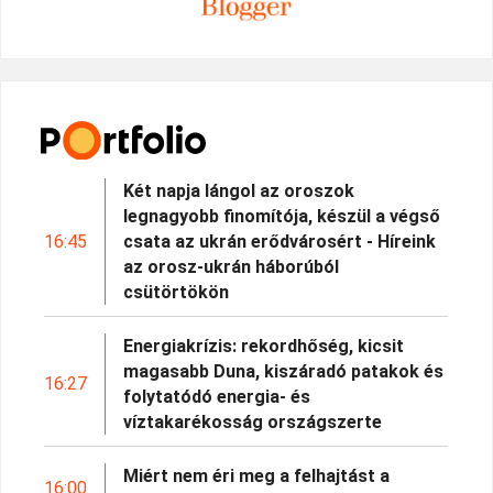
Két napja lángol az oroszok
legnagyobb finomítója, készül a végső
16:45
csata az ukrán erődvárosért - Híreink
az orosz-ukrán háborúból
csütörtökön
Energiakrízis: rekordhőség, kicsit
magasabb Duna, kiszáradó patakok és
16:27
folytatódó energia- és
víztakarékosság országszerte
Miért nem éri meg a felhajtást a
16:00