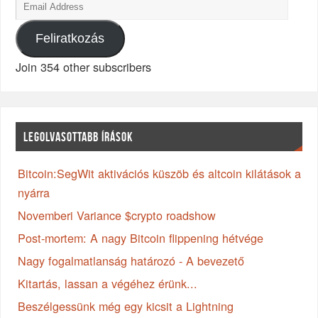
Feliratkozás
Join 354 other subscribers
LEGOLVASOTTABB ÍRÁSOK
Bitcoin:SegWit aktivációs küszöb és altcoin kilátások a
nyárra
Novemberi Variance $crypto roadshow
Post-mortem: A nagy Bitcoin flippening hétvége
Nagy fogalmatlanság határozó - A bevezető
Kitartás, lassan a végéhez érünk...
Beszélgessünk még egy kicsit a Lightning