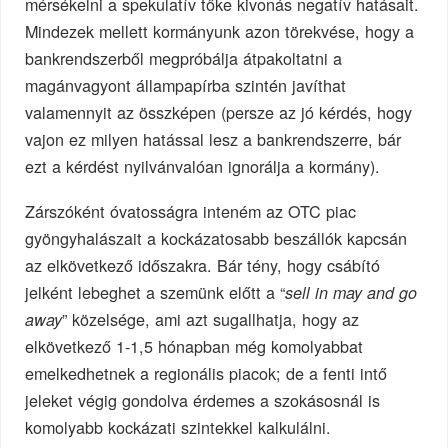
mérsékelni a spekulatív tőke kivonás negatív hatásait.
Mindezek mellett kormányunk azon törekvése, hogy a
bankrendszerből megpróbálja átpakoltatni a
magánvagyont állampapírba szintén javíthat
valamennyit az összképen (persze az jó kérdés, hogy
vajon ez milyen hatással lesz a bankrendszerre, bár
ezt a kérdést nyilvánvalóan ignorálja a kormány).
Zárszóként óvatosságra inteném az OTC piac
gyöngyhalászait a kockázatosabb beszállók kapcsán
az elkövetkező időszakra. Bár tény, hogy csábító
jelként lebeghet a szemünk előtt a “
sell in may and go
” közelsége, ami azt sugallhatja, hogy az
away
elkövetkező 1-1,5 hónapban még komolyabbat
emelkedhetnek a regionális piacok; de a fenti intő
jeleket végig gondolva érdemes a szokásosnál is
komolyabb kockázati szintekkel kalkulálni.