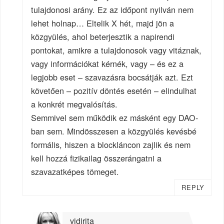
tulajdonosi arány. Ez az időpont nyilván nem
lehet holnap… Eltelik X hét, majd jön a
közgyülés, ahol beterjesztik a napirendi
pontokat, amikre a tulajdonosok vagy vitáznak,
vagy információkat kérnék, vagy – és ez a
legjobb eset – szavazásra bocsátják azt. Ezt
követően – pozitív döntés esetén – elindulhat
a konkrét megvalósítás.
Semmivel sem működik ez másként egy DAO-
ban sem. Mindösszesen a közgyülés kevésbé
formális, hiszen a blockláncon zajlik és nem
kell hozzá fizikailag összerángatni a
szavazatképes tömeget.
REPLY
vidirita