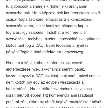
tulajdonosok a sharejeik (tokenjeik) arányában
szavazhatnak. Ha a képzeletbeli konferenciaszervező
csapat foglalása kerül elfogadásra a konszenzus-
szavazás során, akkor finalized állapotot kap a
foglalás, így szabadon indulhat a konferencia
szervezése, melyhez minden kapcsolódó szolgáltatást
biztosítani fog a DAO. Ezek fedezete a nyertes
pályázó/foglaló által befektetett pénzösszeg.
Ha nem a képzeletbeli konferenciaszervező
előterjesztése nyer, akkor sincs semmi pánik,
kezdeményezi a DAO kiválást, ami során mivel semmit
nem költött így egy az egyben visszakapja a
befektetését. Ha az előterjesztésének szavazása
során lefutott éppen 1-2 konferencia ami ráadásul
profittal zárt, akkor az ebből bejövő “osztalékkal” bővül