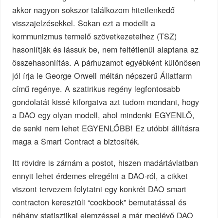
akkor nagyon sokszor találkozom hitetlenkedő
visszajelzésekkel. Sokan ezt a modellt a
kommunizmus termelő szövetkezeteihez (TSZ)
hasonlítják és lássuk be, nem feltétlenül alaptana az
összehasonlítás. A párhuzamot egyébként különösen
jól írja le George Orwell méltán népszerű Állatfarm
című regénye. A szatirikus regény legfontosabb
gondolatát kissé kiforgatva azt tudom mondani, hogy
a DAO egy olyan modell, ahol mindenki EGYENLŐ,
de senki nem lehet EGYENLŐBB! Ez utóbbi állításra
maga a Smart Contract a biztosíték.
Itt rövidre is zárnám a postot, hiszen madártávlatban
ennyit lehet érdemes elregélni a DAO-ról, a cikket
viszont tervezem folytatni egy konkrét DAO smart
contracton keresztüli “cookbook” bemutatással és
néhány statisztikai elemzéssel a már meglévő DAO