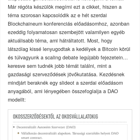
Már régóta készülök megírni ezt a cikket, hiszen a
téma szorosan kapcsolódik az e hét szerdai
Blockchaineum konferenciás előadásomhoz, azonban
ezeddig folyamatosan szembejött valamilyen egyéb
aktuálisabb téma, ami hátráltatott. Most, hogy
látszólag kissé lenyugodtak a kedélyek a Bitcoin körül
és túlvagyunk a scaling debate legújabb fejezetein…
keresve sem tudnék jobb témát találni, mint a
gazdasági szerveződések jövőkutatása. Kezdésnek
mindjárt beraknék egy slideot a szerdai előadásom
anyagából, ami lényegében összefoglalja a DAO
modellt: