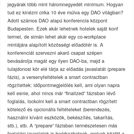
jegyárak több mint háromnegyedét minimum. Hogyan
tud ez kinézni cirka 10 éve múlva egy DAO világban?
Adott számos DAO alapú konferencia központ
Budapesten. Ezek akár lehetnek hotelek saját konf
termei, de simán lehet akár egy co-workplace
mintájára alapított közösségi előadótér is. A
konferenciát szervezni akaró csapat szépen
bevásárolja magát egy ilyen DAO-ba, majd a
tulajdonosi kör elé tárja az előadás javaslatát (prepare
fázis), a versenyfeltételek a smart contractban
rögzítettek: időpontmegjelölés kell, ami olyan napra
kell esnie, ahol nincs már “finalized” fázisban lévő
foglalás, lockolni kell a smart contractban rögzített
kötelező és opcionális feltételeket (berendezés,
használni kívánt eszközök, bekészítés, takarítás,
stb.), stb. A “prepare” fázisban természetesen más
foglalási javaslatok is beérkezhetnek, melyek között a