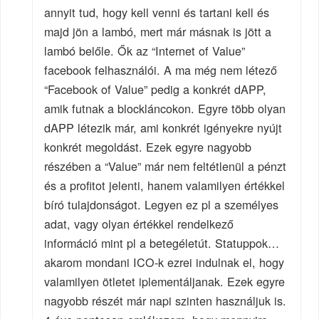
annyit tud, hogy kell venni és tartani kell és
majd jön a lambó, mert már másnak is jött a
lambó belőle. Ők az “Internet of Value”
facebook felhasználói. A ma még nem létező
“Facebook of Value” pedig a konkrét dAPP,
amik futnak a blockláncokon. Egyre több olyan
dAPP létezik már, ami konkrét igényekre nyújt
konkrét megoldást. Ezek egyre nagyobb
részében a “Value” már nem feltétlenül a pénzt
és a profitot jelenti, hanem valamilyen értékkel
bíró tulajdonságot. Legyen ez pl a személyes
adat, vagy olyan értékkel rendelkező
információ mint pl a betegéletút. Statuppok…
akarom mondani ICO-k ezrei indulnak el, hogy
valamilyen ötletet iplementáljanak. Ezek egyre
nagyobb részét már napi szinten használjuk is.