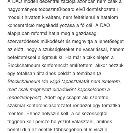
A DAO modell decentralizációja azonban nem csak a
hagyományos többszintű/board elvű döntéshozatali
modellt hivatott kiváltani, nem feltétlenül a hatalom
koncentráció megakadályozása a fő cél. A DAO
alapjaiban reformálhatja meg a gazdasági
szerveződések működését és megnyitja a lehetőséget
az előtt, hogy a szükségleteket ne vásárlással, hanem
befektetéssel elégítsük ki. Ha már a cikk elején a
Blockchaineum konferenciát említettem, akkor nézzük
egy totálisan általános példát a témában (
a
Blockchaineum ide vágó tapasztalatát nem ismerem,
mert csak meghívott előadóként kapcsolódom a
): Adott egy csapat aki szeretne
rendezvényhez
szakmai konferenciasorozatot rendezni egy tematika
mentén. Ehhez helyszín kell, a célközönségtől
függően kell persze helyszínt választani, aminek
bérleti díja az esetek többségében el is viszi a