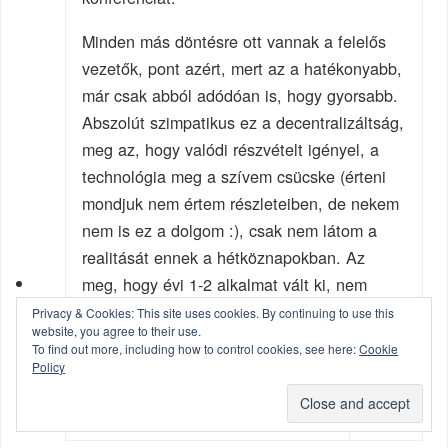
Minden más döntésre ott vannak a felelős
vezetők, pont azért, mert az a hatékonyabb,
már csak abból adódóan is, hogy gyorsabb.
Abszolút szimpatikus ez a decentralizáltság,
meg az, hogy valódi részvételt igényel, a
technológia meg a szívem csücske (érteni
mondjuk nem értem részleteiben, de nekem
nem is ez a dolgom :), csak nem látom a
realitását ennek a hétköznapokban. Az
meg, hogy évi 1-2 alkalmat vált ki, nem
tűnik eléggé átütő erőnek.
Privacy & Cookies: This site uses cookies. By continuing to use this
website, you agree to their use.
Vagy csak én nem érzem annak, és még az
To find out more, including how to control cookies, see here:
Cookie
évi 1-2 alkalom esetében is átütő erőnek
Policy
minősül ez?
REPLY