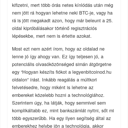
kifizetni, mert több órás netes kínlódás után még
nem jött rá hogyan lehetne neki BTC-je, vagy ha
rá is jött megakadt azon, hogy már beleunt a 25.
oldal kipróbálásakor történő regisztrációs
lépésekbe, mert nem is értette azokat.
Most ezt nem azért írom, hogy az oldalad ne
lenne jó így ahogy van. Ez így teljesen jó, a
potenciális olvasóközönséged simán átgörgetne
egy “Hogyan készíts fiókot a legyenbitcoinod.hu
oldalon” írást. Inkább reagálás a múltkori
felvetésedre, hogy miként is lehetne az
embereket közelebb hozni a technológiához.
Szerintem úgy, ha látják, hogy semmivel sem
komplikáltabb ez, mint bankszámlát nyitni, sőt mi
több egyszerűbb. Ha egy ilyen segítség által az
emberekhez helybe jön a technológia, akkor