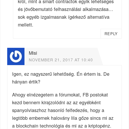
król, mint a smart contractok egyik lehetséges
és jövőbemutató felhasználási alkalmazása…
sok egyéb izgalmasnak ígérkező alternatíva
mellett.
REPLY
Misi
NOVEMBER 21, 2017 AT 10:40
Igen, ez nagyszerű lehetőség. Én értem is. De
hányan értik?
Ahogy elnézegetem a fórumokat, FB postokat
kezd bennem kirajzolódni az az egyébként
spanyolviaszhoz hasonló felfedezés, hogy a
legtöbb embernek halovány lila gőze sincs mi az
a blockchain technológia és mi az a kriptopénz.