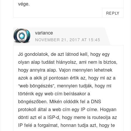
vége.
REPLY
variance
NOVEMBER 21, 2017 AT 15:45
Jó gondolatok, de azt látnod kell, hogy egy
olyan alap tudást hiányolsz, ami nem is biztos,
hogy annyira alap. Vajon mennyien lehetnek
azok a akik pl pontosan értik az, hogy mi az a
“web böngészés”, mennyien tudják, hogy mi
történik egy web cím beírásakor a
böngészőben. Mikén oldódik fel a DNS
protokoll által a web cím egy IP címe. Hogyan
dönti azt el a ISP-d, hogy merre is routeolja az
IP felé a forgalmat, honnan tudja azt, hogy te