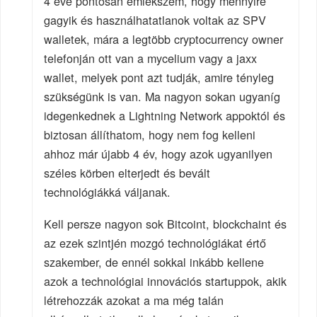
4 éve pontosan emlékszem, hogy mennyire
gagyik és használhatatlanok voltak az SPV
walletek, mára a legtöbb cryptocurrency owner
telefonján ott van a mycelium vagy a jaxx
wallet, melyek pont azt tudják, amire tényleg
szükségünk is van. Ma nagyon sokan ugyaníg
idegenkednek a Lightning Network appoktól és
biztosan állíthatom, hogy nem fog kelleni
ahhoz már újabb 4 év, hogy azok ugyanilyen
széles körben elterjedt és bevált
technológiákká váljanak.
Kell persze nagyon sok Bitcoint, blockchaint és
az ezek szintjén mozgó technológiákat értő
szakember, de ennél sokkal inkább kellene
azok a technológiai innovációs startuppok, akik
létrehozzák azokat a ma még talán