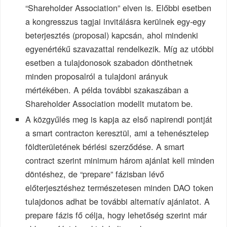
“Shareholder Association” elven is. Előbbi esetben
a kongresszus tagjai invitálásra kerülnek egy-egy
beterjesztés (proposal) kapcsán, ahol mindenki
egyenértékű szavazattal rendelkezik. Míg az utóbbi
esetben a tulajdonosok szabadon dönthetnek
minden proposalról a tulajdoni arányuk
mértékében. A példa további szakaszában a
Shareholder Association modellt mutatom be.
A közgyűlés meg is kapja az első napirendi pontját
a smart contracton keresztül, ami a tehenésztelep
földterületének bérlési szerződése. A smart
contract szerint minimum három ajánlat kell minden
döntéshez, de “prepare” fázisban lévő
előterjesztéshez természetesen minden DAO token
tulajdonos adhat be további alternatív ajánlatot. A
prepare fázis fő célja, hogy lehetőség szerint már