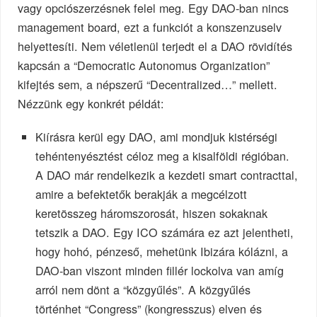
vagy opciószerzésnek felel meg. Egy DAO-ban nincs
management board, ezt a funkciót a konszenzuselv
helyettesíti. Nem véletlenül terjedt el a DAO rövidítés
kapcsán a “Democratic Autonomus Organization”
kifejtés sem, a népszerű “Decentralized…” mellett.
Nézzünk egy konkrét példát:
Kiírásra kerül egy DAO, ami mondjuk kistérségi
tehéntenyésztést céloz meg a kisalföldi régióban.
A DAO már rendelkezik a kezdeti smart contracttal,
amire a befektetők berakják a megcélzott
keretösszeg háromszorosát, hiszen sokaknak
tetszik a DAO. Egy ICO számára ez azt jelentheti,
hogy hohó, pénzeső, mehetünk Ibizára kólázni, a
DAO-ban viszont minden fillér lockolva van amíg
arról nem dönt a “közgyűlés”. A közgyűlés
történhet “Congress” (kongresszus) elven és