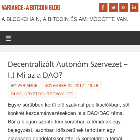
VARIANCE - A BITCOIN BLOG
A BLOCKCHAIN, A BITCOIN ÉS AMI MÖGÖTTE VAN.
Decentralizált Autonóm Szervezet –
I.) Mi az a DAO?
BY
VARIANCE
NOVEMBER 20, 2017 - 13:29
BLOG
,
CRYPTOCURRENCY
,
OTC
Egyre sűrűbben kerül elő szakmai publikációkban, sőt
konkrét kezdeményezésekben is a DAO/DAC téma.
Bár a blogon szenteltem korábban a témának egy
bejegyzést, azonban időszerűnek tartottam egy
alaposabb gondolatkísérlettel is körbejárni a témát.