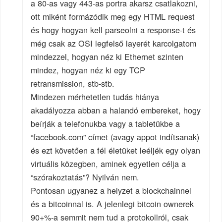
a 80-as vagy 443-as portra akarsz csatlakozni,
ott miként formázódik meg egy HTML request
és hogy hogyan kell parseolni a response-t és
még csak az OSI legfelső layerét karcolgatom
mindezzel, hogyan néz ki Ethernet szinten
mindez, hogyan néz ki egy TCP
retransmission, stb-stb.
Mindezen mérhetetlen tudás hiánya
akadályozza abban a halandó embereket, hogy
beírják a telefonukba vagy a tabletükbe a
“facebook.com” címet (avagy appot indítsanak)
és ezt követően a fél életüket leéljék egy olyan
virtuális közegben, aminek egyetlen célja a
“szórakoztatás”? Nyilván nem.
Pontosan ugyanez a helyzet a blockchainnel
és a bitcoinnal is. A jelenlegi bitcoin ownerek
90+%-a semmit nem tud a protokollról, csak