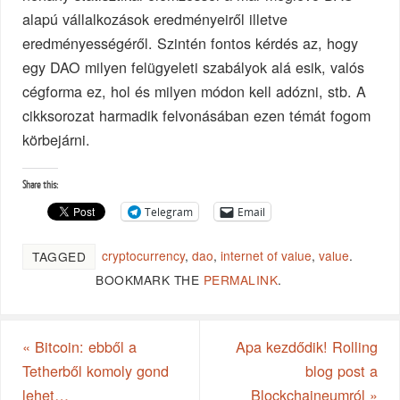
alapú vállalkozások eredményeiről illetve
eredményességéről. Szintén fontos kérdés az, hogy
egy DAO milyen felügyeleti szabályok alá esik, valós
cégforma ez, hol és milyen módon kell adózni, stb. A
cikksorozat harmadik felvonásában ezen témát fogom
körbejárni.
Share this:
Telegram
Email
cryptocurrency
,
dao
,
internet of value
,
value
.
TAGGED
BOOKMARK THE
PERMALINK
.
«
Bitcoin: ebből a
Apa kezdődik! Rolling
Tetherből komoly gond
blog post a
lehet…
Blockchaineumról
»