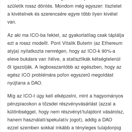
születik rossz döntés. Mondom még egyszer: tisztelet
a kivételnek és szerencsére egyre több ilyen kivétel
van.
Az aki ma ICO-ba fektet, az gyakorlatilag csak táplálja
ezt a rossz modellt. Pont Vitalik Buterin (az Ethereum
atyja) nyilatkozta nemrégen, hogy az ICO-k 90%-a
eleve bukásra van ítélve, a statisztikák kétségtelenül
őt igazolják. A legbosszantóbb az egészben, hogy az
egész ICO problémára pofon egyszerű megoldást
nyújtana a DAO.
Míg az ICO-t úgy kell elképzelni, mint a hagyományos
pénzpiacokon a tőzsdei részvényvásárlást (azzal a
különbséggel, hogy nem részvényt/tulajdont vásárolsz,
hanem használati/spekulatív jogot), addig a DAO
ezzel szemben sokkal inkább a tényleges tulajdonjog