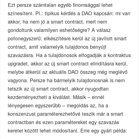
Ezt persze számtalan egyéb finomsággal lehet
színesíteni. Pl.: tipikus kérdés a DAO kapcsán: mi van
akkor, ha nem jó a smart contract, mert nem
gondoltunk valamilyen eshetőségre? A válasz
pofonegyszerű: elkészítésre kerül az új javított smart
contract, amit valamelyik tulajdonos benyújt
szavazásra. Ha a tulajdonosok elfogadják a kontraktus
upgradet, akkor az új smart contract elindításra kerül,
melybe átkerül az aktuális DAO összeg még meglévő
vagyona. Persze ha bármelyik tulajdonosnak is nem
tetszik az új smart contract, akkor nyugodtan
kezdeményezheti a kiválást. Másik – ennél
lényegesen egyszerűbb – megoldás az, ha a
konszenzust paraméterezhetővé teszik már a smart
contractban és ezen paramétereket egy szavazás
keretei között lehet módosítani. Erre egy gyári példa: