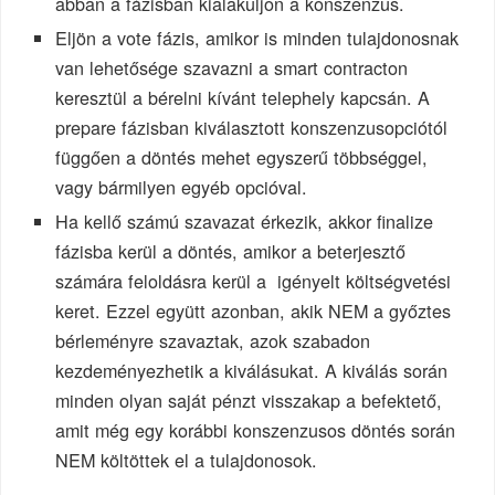
abban a fázisban kialakuljon a konszenzus.
Eljön a vote fázis, amikor is minden tulajdonosnak
van lehetősége szavazni a smart contracton
keresztül a bérelni kívánt telephely kapcsán. A
prepare fázisban kiválasztott konszenzusopciótól
függően a döntés mehet egyszerű többséggel,
vagy bármilyen egyéb opcióval.
Ha kellő számú szavazat érkezik, akkor finalize
fázisba kerül a döntés, amikor a beterjesztő
számára feloldásra kerül a igényelt költségvetési
keret. Ezzel együtt azonban, akik NEM a győztes
bérleményre szavaztak, azok szabadon
kezdeményezhetik a kiválásukat. A kiválás során
minden olyan saját pénzt visszakap a befektető,
amit még egy korábbi konszenzusos döntés során
NEM költöttek el a tulajdonosok.