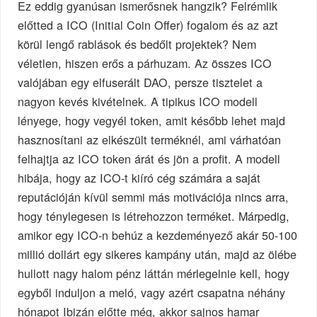
Ez eddig gyanúsan ismerősnek hangzik? Felrémlik
előtted a ICO (Initial Coin Offer) fogalom és az azt
körül lengő rablások és bedőlt projektek? Nem
véletlen, hiszen erős a párhuzam. Az összes ICO
valójában egy elfuserált DAO, persze tisztelet a
nagyon kevés kivételnek. A tipikus ICO modell
lényege, hogy vegyél token, amit később lehet majd
hasznosítani az elkészült terméknél, ami várhatóan
felhajtja az ICO token árát és jön a profit. A modell
hibája, hogy az ICO-t kiíró cég számára a saját
reputációján kívül semmi más motivációja nincs arra,
hogy ténylegesen is létrehozzon terméket. Márpedig,
amikor egy ICO-n behúz a kezdeményező akár 50-100
millió dollárt egy sikeres kampány után, majd az ölébe
hullott nagy halom pénz láttán mérlegelnie kell, hogy
egyből induljon a meló, vagy azért csapatna néhány
hónapot Ibizán előtte még, akkor sajnos hamar