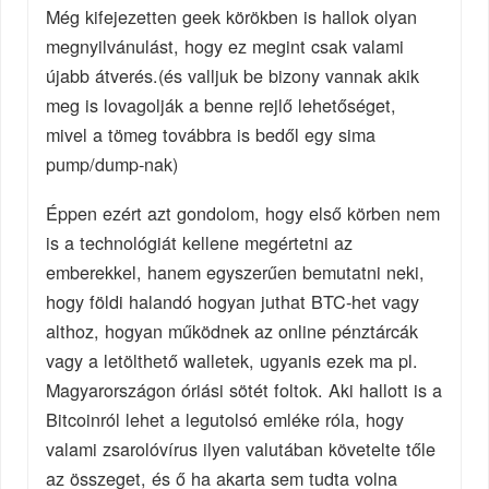
Még kifejezetten geek körökben is hallok olyan
megnyilvánulást, hogy ez megint csak valami
újabb átverés.(és valljuk be bizony vannak akik
meg is lovagolják a benne rejlő lehetőséget,
mivel a tömeg továbbra is bedől egy sima
pump/dump-nak)
Éppen ezért azt gondolom, hogy első körben nem
is a technológiát kellene megértetni az
emberekkel, hanem egyszerűen bemutatni neki,
hogy földi halandó hogyan juthat BTC-het vagy
althoz, hogyan működnek az online pénztárcák
vagy a letölthető walletek, ugyanis ezek ma pl.
Magyarországon óriási sötét foltok. Aki hallott is a
Bitcoinról lehet a legutolsó emléke róla, hogy
valami zsarolóvírus ilyen valutában követelte tőle
az összeget, és ő ha akarta sem tudta volna