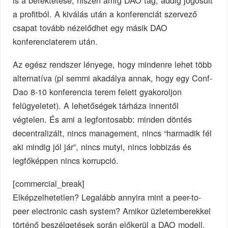
is a befektetése, hiszen amíg DAO tag, addig jogosult
a profitból. A kiválás után a konferenciát szervező
csapat tovább nézelődhet egy másik DAO
konferenciaterem után.
Az egész rendszer lényege, hogy mindenre lehet több
alternatíva (pl semmi akadálya annak, hogy egy Conf-
Dao 8-10 konferencia terem felett gyakoroljon
felügyeletet). A lehetőségek tárháza innentől
végtelen. És ami a legfontosabb: minden döntés
decentralizált, nincs management, nincs “harmadik fél
aki mindig jól jár”, nincs mutyi, nincs lobbizás és
legfőképpen nincs korrupció.
[commercial_break]
Elképzelhetetlen? Legalább annyira mint a peer-to-
peer electronic cash system? Amikor üzletemberekkel
történő beszélgetések során előkerül a DAO modell,