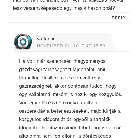
lesz versenyképesebb egy másik hasonlónál?
REPLY
variance
NOVEMBER 21, 2017 AT 15:53
Ha volt már szerencséd “hagyományos”
gazdasági társaságot tulajdonolni, ami
formailag kicsit komplexebb volt egy
gazrázscégnél, akkor pontosan tudod, hogy
egy vállalatnál miként is néz ki egy közgyülés.
Van egy előkészítő munka, amiben
összerakják a beterjesztéseket, majd kiírják a
közgyülés időpontját és egyből a tartalék
időpontot is, hiszen simán lehet, hogy az első
alkalomra nem fog eljönni a döntésképes