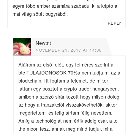
egyre több ember számára szabadul ki a kripto a
mai világ sötét bugyrából.
REPLY
Newtnt
NOVEMBER 21, 2017 AT 14:38
Aláírom az első felét, egy felmérés szerint a
btc TULAJDONOSOK 70%a nem tudja mi az a
blockchain. Itt fogtam a fejemet, de mikor
láttam egy posztot a crypto trader hungaryben,
amiben a szerző siránkozott hogy milyen dolog
az hogy a tranzakciói visszakövethetők, akkor
megértettem, és félig sírtam félig nevettem.
Amíg a technológiát nem értik addig csak a to
the moon lesz, annak meg mind tudjuk mi a