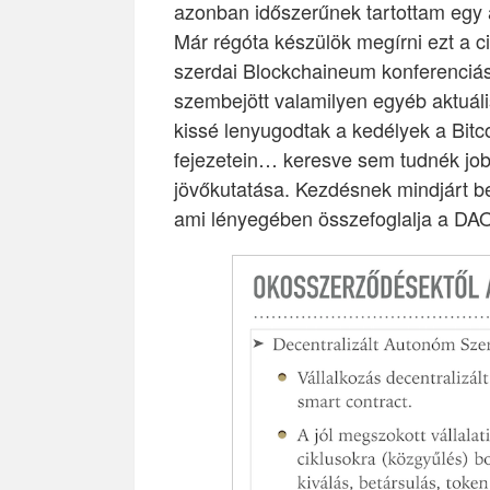
azonban időszerűnek tartottam egy a
Már régóta készülök megírni ezt a c
szerdai Blockchaineum konferenciá
szembejött valamilyen egyéb aktuáli
kissé lenyugodtak a kedélyek a Bitc
fejezetein… keresve sem tudnék job
jövőkutatása. Kezdésnek mindjárt b
ami lényegében összefoglalja a DAO