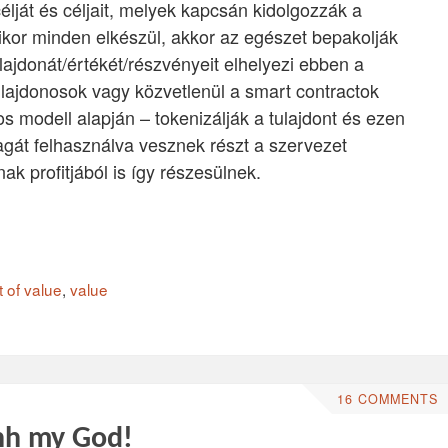
élját és céljait, melyek kapcsán kidolgozzák a
or minden elkészül, akkor az egészet bepakolják
lajdonát/értékét/részvényeit elhelyezi ebben a
ulajdonosok vagy közvetlenül a smart contractok
s modell alapján – tokenizálják a tulajdont és ezen
gát felhasználva vesznek részt a szervezet
 profitjából is így részesülnek.
t of value
,
value
16 COMMENTS
hh my God!