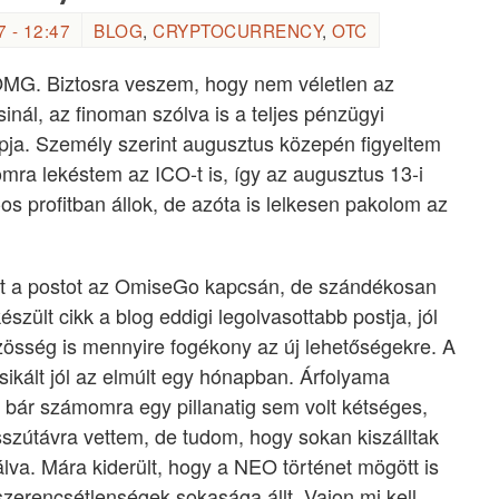
 - 12:47
BLOG
,
CRYPTOCURRENCY
,
OTC
$OMG. Biztosra veszem, hogy nem véletlen az
inál, az finoman szólva is a teljes pénzügyi
ja. Személy szerint augusztus közepén figyeltem
omra lekéstem az ICO-t is, így az augusztus 13-i
os profitban állok, de azóta is lelkesen pakolom az
zt a postot az OmiseGo kapcsán, de szándékosan
ült cikk a blog eddigi legolvasottabb postja, jól
zösség is mennyire fogékony az új lehetőségekre. A
kált jól az elmúlt egy hónapban. Árfolyama
bár számomra egy pillanatig sem volt kétséges,
szútávra vettem, de tudom, hogy sokan kiszálltak
álva. Mára kiderült, hogy a NEO történet mögött is
zerencsétlenségek sokasága állt. Vajon mi kell