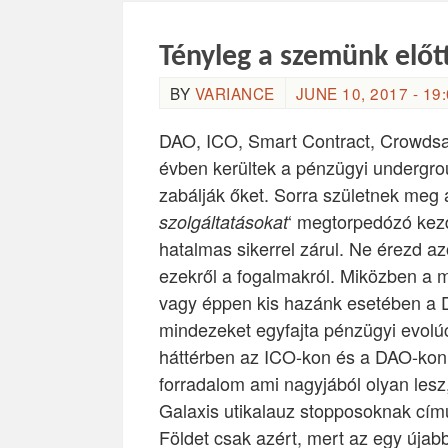
Tényleg a szemünk előtt
BY
VARIANCE
JUNE 10, 2017 - 19
DAO, ICO, Smart Contract, Crowdsal
évben kerültek a pénzügyi undergro
zabálják őket. Sorra születnek meg a
‘ megtorpedózó kez
szolgáltatásokat
hatalmas sikerrel zárul. Ne érezd a
ezekről a fogalmakról. Miközben a m
vagy éppen kis hazánk esetében a D
mindezeket egyfajta pénzügyi evolúc
háttérben az ICO-kon és a DAO-kon 
forradalom ami nagyjából olyan les
Galaxis utikalauz stopposoknak cím
Földet csak azért, mert az egy újabb