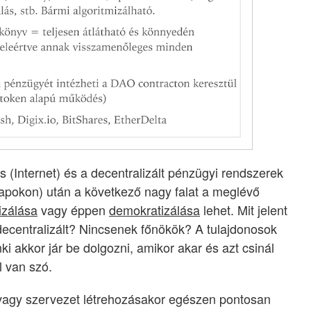
 (Internet) és a decentralizált pénzügyi rendszerek
alapokon) után a következő nagy falat a meglévő
izálása
vagy éppen
demokratizálása
lehet. Mit jelent
decentralizált? Nincsenek főnökök? A tulajdonosok
akkor jár be dolgozni, amikor akar és azt csinál
 van szó.
vagy szervezet létrehozásakor egészen pontosan