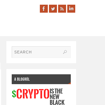
A BLOGRÓL
IS THE
CRYPTO
$
NEW
BLACK