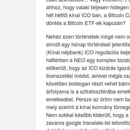
ahhoz, hogy valaki teljesen hidegen 
hét hétfői kínai ICO ban, a Bitcoin
döntés a Bitcoin ETF-ek kapcsán?
Nehéz ezen történetek mögé nem od
elmúlt egy hónap történései jelent
(Kínai népbank) ICO regulációs beje
háttérben a NEO egy komplex bizalo
előkerült, hogy az ICO kizárás igaz
licenszelési módot, amivel mégis cs
követően boldogan részt vehet bárme
árfolyama is a sztratoszférába emel
emelkedést. Persze az öröm nem tarto
mely szerint a kínai kormány tömeg
Nem sokkal később kiderült, hogy a 
zavaros google translate-tel lefordít