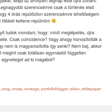
jaikat. Majd az árfolyam tegnap este újra zuhant.
egnagyobb szerencsémre csak a történés első
en egy 4 órás repülőúton szerencsémre lehetőségem
t többet kellene repülnöm
yit tudok mondani, hogy: minő meglépetés, újra
t hete. Csak coincidence? Vagy ahogy honosították a
gy nem is magyarosította így senki? Nem baj, akkor
megint csak totálisan egymástól független
a egyveleget ad ki magából?
,
omg
,
omise
,
omisego
,
portfolioblogger
,
token
,
whitepaper