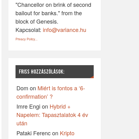
"Chancellor on brink of second
bailout for banks." from the
block of Genesis.
Kapcsolat:
info@variance.hu
Privacy Policy...
FRISS HOZZÁSZÓLÁSOK:
Dom
on
Miért is fontos a ‘6-
confirmation’ ?
Imre Engi
on
Hybrid +
Napelem: Tapasztalatok 4 év
után
Pataki Ferenc
on
Kripto