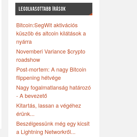
LEGOLVASOTTABB ÍRÁSOK
Bitcoin:SegWit aktivációs
küszöb és altcoin kilátások a
nyárra
Novemberi Variance $crypto
roadshow
Post-mortem: A nagy Bitcoin
flippening hétvége
Nagy fogalmatlanság határozó
- A bevezető
Kitartás, lassan a végéhez
érünk...
Beszélgessünk még egy kicsit
a Lightning Networkről...