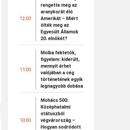
rengette meg az
aranykorát élő
12:00
Amerikát – Miért
ölték meg az
Egyesült Államok
20. elnökét?
Molba fektetők,
figyelem: kiderült,
mennyit érhet
11:00
valójában a cég
történetének egyik
legnagyobb dobása
Mohács 500:
Középhatalmi
státuszból
10:00
végvárország –
Hogyan sodródott