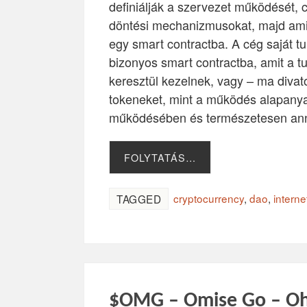
definiálják a szervezet működését, c
döntési mechanizmusokat, majd amik
egy smart contractba. A cég saját tu
bizonyos smart contractba, amit a t
keresztül kezelnek, vagy – ma divato
tokeneket, mint a működés alapanya
működésében és természetesen annak
FOLYTATÁS…
cryptocurrency
,
dao
,
interne
TAGGED
$OMG – Omise Go – O