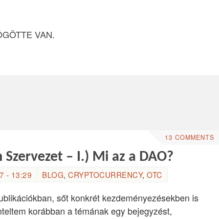
ÖGÖTTE VAN.
13 COMMENTS
 Szervezet – I.) Mi az a DAO?
 - 13:29
BLOG
,
CRYPTOCURRENCY
,
OTC
ublikációkban, sőt konkrét kezdeményezésekben is
teltem korábban a témának egy bejegyzést,