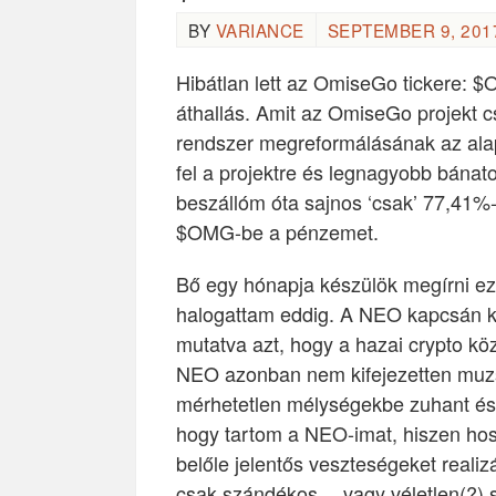
BY
VARIANCE
SEPTEMBER 9, 2017
Hibátlan lett az OmiseGo tickere: 
áthallás. Amit az OmiseGo projekt cs
rendszer megreformálásának az alap
fel a projektre és legnagyobb bánat
beszállóm óta sajnos ‘csak’ 77,41%-
$OMG-be a pénzemet.
Bő egy hónapja készülök megírni e
halogattam eddig. A NEO kapcsán kész
mutatva azt, hogy a hazai crypto kö
NEO azonban nem kifejezetten muzsi
mérhetetlen mélységekbe zuhant és 
hogy tartom a NEO-imat, hiszen hos
belőle jelentős veszteségeket realiz
csak szándékos… vagy véletlen(?) s