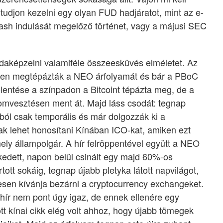
tudjon kezelni egy olyan FUD hadjáratot, mint az e-
 Cash indulását megelőző történet, vagy a májusi SEC
aképzelni valamiféle összeesküvés elméletet. Az
ősen megtépázták a NEO árfolyamát és bár a PBoC
lentése a színpadon a Bitcoint tépázta meg, de a
mvesztésen ment át. Majd láss csodát: tegnap
ából csak temporális és már dolgozzák ki a
ak lehet honosítani Kínában ICO-kat, amiken ezt
ly állampolgár. A hír felröppentével együtt a NEO
kedett, napon belül csinált egy majd 60%-os
tt sokáig, tegnap újabb pletyka látott napvilágot,
esen kívánja bezárni a cryptocurrency exchangeket.
hír nem pont úgy igaz, de ennek ellenére egy
ott kínai cikk elég volt ahhoz, hogy újabb tömegek