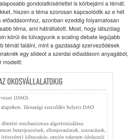
laposabb gondolatkísérlettel is körbejárni a témát.
ikket, hiszen a téma szorosan kapcsolódik az e hét
s előadásomhoz, azonban ezeddig folyamatosan
sabb téma, ami hátráltatott. Most, hogy látszólag
oin körül és túlvagyunk a scaling debate legújabb
b témát találni, mint a gazdasági szerveződések
eraknék egy slideot a szerdai előadásom anyagából,
 modellt: