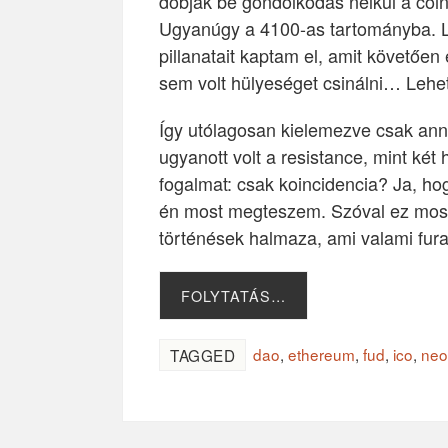
dobják be gondolkodás nélkül a coin
Ugyanúgy a 4100-as tartományba. L
pillanatait kaptam el, amit követő
sem volt hülyeséget csinálni… Lehe
Így utólagosan kielemezve csak ann
ugyanott volt a resistance, mint ké
fogalmat: csak koincidencia? Ja, ho
én most megteszem. Szóval ez most 
történések halmaza, ami valami fur
FOLYTATÁS…
dao
,
ethereum
,
fud
,
ico
,
neo
TAGGED