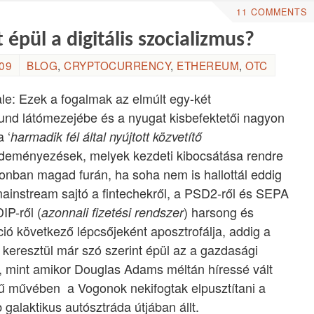
11 COMMENTS
 épül a digitális szocializmus?
:09
BLOG
,
CRYPTOCURRENCY
,
ETHEREUM
,
OTC
e: Ezek a fogalmak az elmúlt egy-két
und látómezejébe és a nyugat kisbefektetői nagyon
 ‘
harmadik fél által nyújtott közvetítő
deményezések, melyek kezdeti kibocsátása rendre
zonban magad furán, ha soha nem is hallottál eddig
ainstream sajtó a fintechekről, a PSD2-ről és SEPA
IP-ről (
) harsong és
azonnali fizetési rendszer
ió következő lépcsőjeként aposztrofálja, addig a
keresztül már szó szerint épül az a gazdasági
z, mint amikor Douglas Adams méltán híressé vált
ű művében a Vogonok nekifogtak elpusztítani a
 galaktikus autósztráda útjában állt.