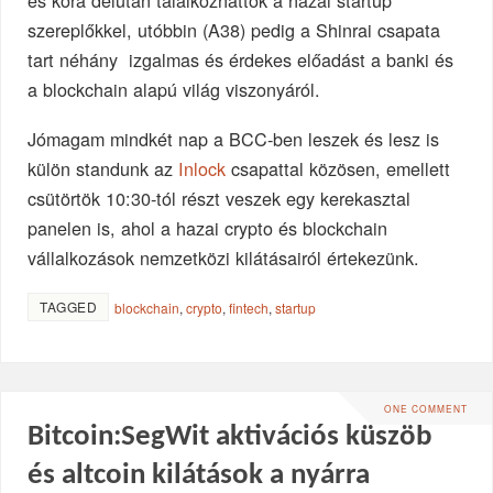
és kora délután találkozhattok a hazai startup
szereplőkkel, utóbbin (A38) pedig a Shinrai csapata
tart néhány izgalmas és érdekes előadást a banki és
a blockchain alapú világ viszonyáról.
Jómagam mindkét nap a BCC-ben leszek és lesz is
külön standunk az
Inlock
csapattal közösen, emellett
csütörtök 10:30-tól részt veszek egy kerekasztal
panelen is, ahol a hazai crypto és blockchain
vállalkozások nemzetközi kilátásairól értekezünk.
TAGGED
blockchain
,
crypto
,
fintech
,
startup
ONE COMMENT
Bitcoin:SegWit aktivációs küszöb
és altcoin kilátások a nyárra