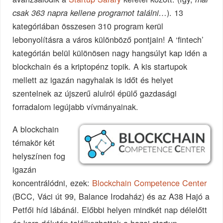
). 13
csak 363 napra kellene programot találni…
kategóriában összesen 310 program kerül
lebonyolításra a város különböző pontjain! A ‘fintech’
kategórián belül különösen nagy hangsúlyt kap idén a
blockchain és a kriptopénz topik. A kis startupok
mellett az igazán nagyhalak is időt és helyet
szentelnek az újszerű alulról épülő gazdasági
forradalom legújabb vívmányainak.
A blockchain
témakör két
helyszínen fog
igazán
koncentrálódni, ezek:
Blockchain Competence Center
(BCC, Váci út 99, Balance Irodaház) és az A38 Hajó a
Petfői híd lábánál. Előbbi helyen mindkét nap délelőtt