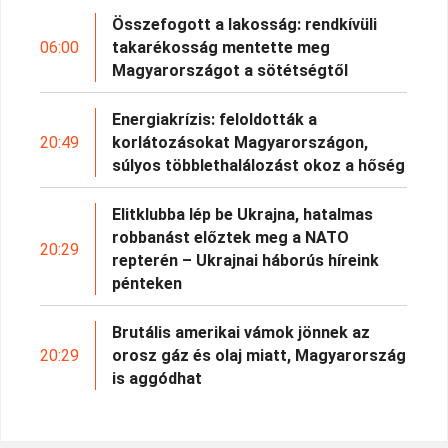
Összefogott a lakosság: rendkívüli
06:00
takarékosság mentette meg
Magyarországot a sötétségtől
Energiakrízis: feloldották a
20:49
korlátozásokat Magyarországon,
súlyos többlethalálozást okoz a hőség
Elitklubba lép be Ukrajna, hatalmas
robbanást előztek meg a NATO
20:29
repterén – Ukrajnai háborús híreink
pénteken
Brutális amerikai vámok jönnek az
20:29
orosz gáz és olaj miatt, Magyarország
is aggódhat