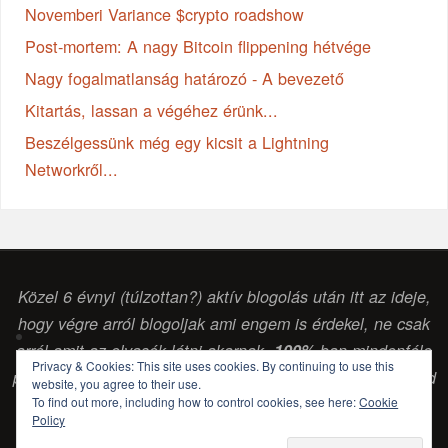
Novemberi Variance $crypto roadshow
Post-mortem: A nagy Bitcoin flippening hétvége
Nagy fogalmatlanság határozó - A bevezető
Kitartás, lassan a végéhez érünk...
Beszélgessünk még egy kicsit a Lightning
Networkről...
Közel 6 évnyi (túlzottan?) aktív blogolás után itt az ideje,
hogy végre arról blogoljak ami engem is érdekel, ne csak
arról amit az olvasók látni akarnak.
100%
-ban mindenféle
Privacy & Cookies: This site uses cookies. By continuing to use this
pénzintézettől vagy egyéb vállalkozástól független szabad
website, you agree to their use.
gondolkodású (
sokszor laikus, de legalább
) érdeklődő
To find out more, including how to control cookies, see here:
Cookie
Policy
blog. (Csabai Csaba, blogger...)