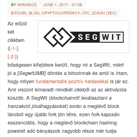
BY
VARIANCE
JUNE 1, 2017 - 07:08
BITCOIN
,
BLOG
,
CRYPTOCURRENCY
,
OTC
,
ZCASH (ZEC)
Az előző
két
cikkben
(
[-1-]
,
[-2-]
)
bőségesen kifejtésre került, hogy mi a SegWit, miért
jó a
döntés a bitcoinnak és arról is írtam,
[Segwit2MB]
hogy milyen
fundamentális pozitív hatásokkal
is jár ez.
Ami viszont kimaradt mindkét cikkből az az aktivációs
küszöb. A SegWit (
blockchainről leválasztani a
) során a meglévő block
tranzakció jóváhagyásokat
láncból egy újabb fork jön létre, ezen fork kapcsán
esszenciális, hogy a meglévő blockchain hashing
powerét adó bányászok nagyobb része már tudja