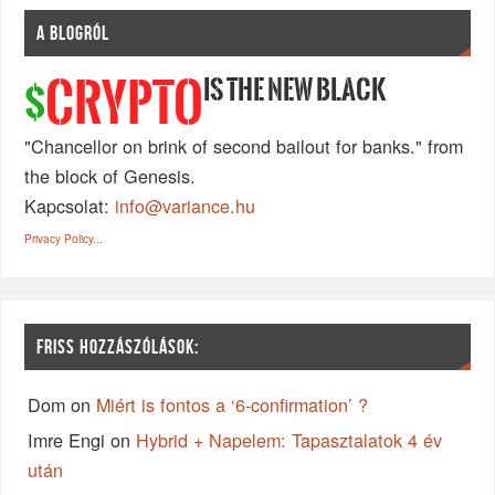
A BLOGRÓL
IS THE NEW BLACK
CRYPTO
$
"Chancellor on brink of second bailout for banks." from
the block of Genesis.
Kapcsolat:
info@variance.hu
Privacy Policy...
FRISS HOZZÁSZÓLÁSOK:
Dom
on
Miért is fontos a ‘6-confirmation’ ?
Imre Engi
on
Hybrid + Napelem: Tapasztalatok 4 év
után