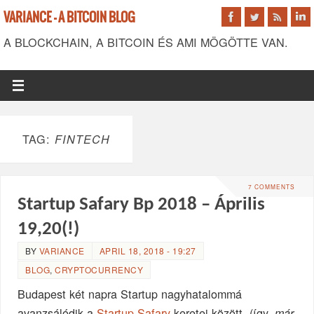
VARIANCE - A BITCOIN BLOG
A BLOCKCHAIN, A BITCOIN ÉS AMI MÖGÖTTE VAN.
TAG:
FINTECH
7 COMMENTS
Startup Safary Bp 2018 – Április
19,20(!)
BY
VARIANCE
APRIL 18, 2018 - 19:27
BLOG
,
CRYPTOCURRENCY
Budapest két napra Startup nagyhatalommá
avanzsálódik a
Startup Safary
keretei között. (így,
már