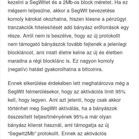
kezelni a SegWitet és a 2Mb-os block méretet. Ha ez
mégsem teljesülne, akkor a SegWit bevezetése
komoly károkat okozhatna, hiszen kiesne a pénzügyi
tranzakciók hitelesítését adó bányász erőforrások egy
része. Arról nem is beszélve, hogy az új protokollt
nem támogató bányászok tovább fejtenék a jelenlegi
blockláncot, ami miatt életre kelne az új és életben
maradna a régi blocklánc is. Ez nagyon komoly
(negatív) hatást gyakorolhatna a bitcoinra.
Ennek elkerülése érdekében lett meghatározva még a
SegWit felmerülésekor, hogy az aktivációs limit 95%
kell, hogy legyen. Ami azt jelenti, hogy csak akkor
történhet meg SegWit aktiválás, ha a bányászok
összesített teljesítményének 95%-a már olyan
bányász klienst használ, ami támogatja az új
“Segwit2Mb” protokollt. Ennek az aktivációs