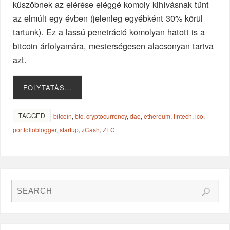
küszöbnek az elérése eléggé komoly kihívásnak tűnt
az elmúlt egy évben (jelenleg egyébként 30% körül
tartunk). Ez a lassú penetráció komolyan hatott is a
bitcoin árfolyamára, mesterségesen alacsonyan tartva
azt.
FOLYTATÁS…
TAGGED
bitcoin
,
btc
,
cryptocurrency
,
dao
,
ethereum
,
fintech
,
ico
,
portfolioblogger
,
startup
,
zCash
,
ZEC