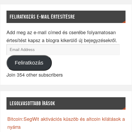
FELIRATKOZÁS E-MAIL ÉRTESÍTÉSRE
Add meg az e-mail címed és cserébe folyamatosan
értesítést kapsz a blogra kikerülő új bejegyzésekről.
Feliratkozás
Join 354 other subscribers
LEGOLVASOTTABB ÍRÁSOK
Bitcoin:SegWit aktivációs küszöb és altcoin kilátások a
nyárra