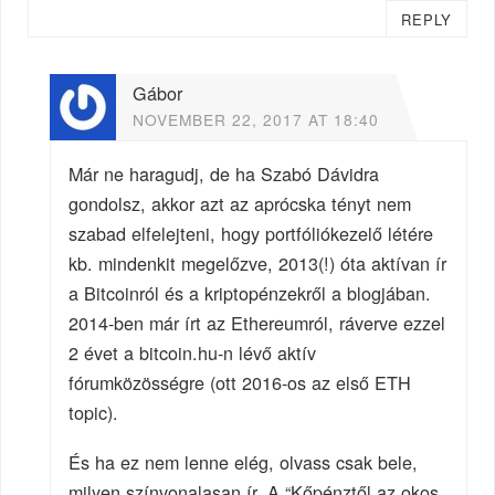
REPLY
Gábor
NOVEMBER 22, 2017 AT 18:40
Már ne haragudj, de ha Szabó Dávidra
gondolsz, akkor azt az aprócska tényt nem
szabad elfelejteni, hogy portfóliókezelő létére
kb. mindenkit megelőzve, 2013(!) óta aktívan ír
a Bitcoinról és a kriptopénzekről a blogjában.
2014-ben már írt az Ethereumról, ráverve ezzel
2 évet a bitcoin.hu-n lévő aktív
fórumközösségre (ott 2016-os az első ETH
topic).
És ha ez nem lenne elég, olvass csak bele,
milyen színvonalasan ír. A “Kőpénztől az okos