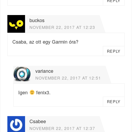
REPLY
buckos
NOVEMBER 22, 2017 AT 12:23
Csaba, az ott egy Garmin óra?
REPLY
variance
NOVEMBER 22, 2017 AT 12:51
Igen
fenix3.
REPLY
Csabee
NOVEMBER 22, 2017 AT 12:37