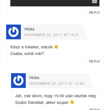
REPLY
Hicks
NOVEMBER 22, 2017 AT 13:31
Köszi a linkeket, srácok
Csaba, voltál már?
REPLY
Hicks
NOVEMBER 22, 2017 AT 13:44
Jah, már látom, hogy 15:00 után lesztek még
Szabó Dáviddal, akkor szuper
REPLY