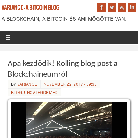
VARIANCE - A BITCOIN BLOG
A BLOCKCHAIN, A BITCOIN ÉS AMI MÖGÖTTE VAN.
Apa kezdődik! Rolling blog post a
Blockchaineumról
BY
VARIANCE
NOVEMBER 22, 2017 - 09:38
BLOG
,
UNCATEGORIZED