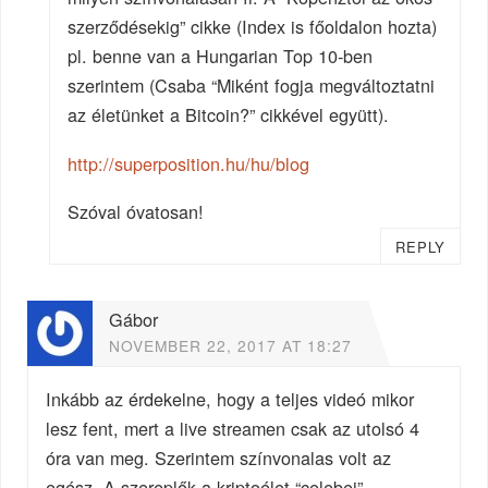
szerződésekig” cikke (Index is főoldalon hozta)
pl. benne van a Hungarian Top 10-ben
szerintem (Csaba “Miként fogja megváltoztatni
az életünket a Bitcoin?” cikkével együtt).
http://superposition.hu/hu/blog
Szóval óvatosan!
REPLY
Gábor
NOVEMBER 22, 2017 AT 18:27
Inkább az érdekelne, hogy a teljes videó mikor
lesz fent, mert a live streamen csak az utolsó 4
óra van meg. Szerintem színvonalas volt az
egész. A szereplők a kriptoélet “celebei”,