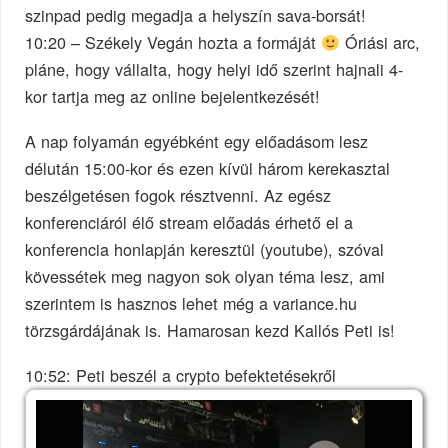
szinpad pedig megadja a helyszín sava-borsát!
10:20 – Székely Vegán hozta a formáját
Óriási arc,
pláne, hogy vállalta, hogy helyi idő szerint hajnali 4-
kor tartja meg az online bejelentkezését!
A nap folyamán egyébként egy előadásom lesz
délután 15:00-kor és ezen kívül három kerekasztal
beszélgetésen fogok résztvenni. Az egész
konferenciáról élő stream előadás érhető el a
konferencia honlapján keresztül (youtube), szóval
kövessétek meg nagyon sok olyan téma lesz, ami
szerintem is hasznos lehet még a variance.hu
törzsgárdájának is. Hamarosan kezd Kallós Peti is!
10:52: Peti beszél a crypto befektetésekről