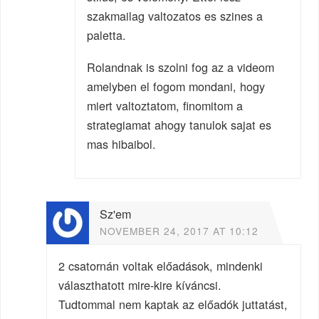
szakmailag valtozatos es szines a
paletta.
Rolandnak is szolni fog az a videom
amelyben el fogom mondani, hogy
miert valtoztatom, finomitom a
strategiamat ahogy tanulok sajat es
mas hibaibol.
Sz'em
NOVEMBER 24, 2017 AT 10:12
2 csatornán voltak előadások, mindenki
választhatott mire-kire kíváncsi.
Tudtommal nem kaptak az előadók juttatást,