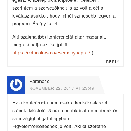
szerintem a szervezőknek is az volt a cél a
kiválasztásukkor, hogy minél színesebb legyen a
program. És így is lett.
Aki szakmai(bb) konferenciát akar magának,
megtalálhatja azt is. (pl. itt:
https://coincolors.co/esemenynaptar/
)
REPLY
Parano1d
NOVEMBER 22, 2017 AT 23:49
Ez a konferencia nem csak a kockáknak szólt
srácok. Másfelől 8 óra tecnoblablát nem bírnák én
sem végighallgatni egyben.
Figyelemfelkeltésnek jó volt. Aki el szeretne