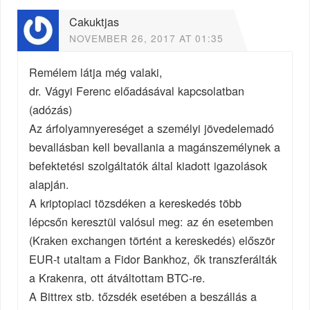
Cakuktjas
NOVEMBER 26, 2017 AT 01:35
Remélem látja még valaki,
dr. Vágyi Ferenc előadásával kapcsolatban
(adózás)
Az árfolyamnyereséget a személyi jövedelemadó
bevallásban kell bevallania a magánszemélynek a
befektetési szolgáltatók által kiadott igazolások
alapján.
A kriptopiaci tözsdéken a kereskedés több
lépcsőn keresztül valósul meg: az én esetemben
(Kraken exchangen történt a kereskedés) először
EUR-t utaltam a Fidor Bankhoz, ők transzferálták
a Krakenra, ott átváltottam BTC-re.
A Bittrex stb. tőzsdék esetében a beszállás a