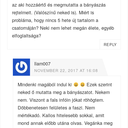
az aki hozzáértő és megmutatta a bányászás
rejtelmeit. (Valószínű neked is). Miért is
probláma, hogy nincs 5 hete új tartalom a
csatornáján? Neki nem lehet megán élete, egyéb
elfoglaltsága?
REPLY
llam007
NOVEMBER 22, 2017 AT 16:08
Mindenki magából indul ki
Ezek szerint
neked ő mutatta meg a bányászatot. Nekem
nem. Viszont a fals infóin jókat röhögtem.
Döbbenetesen felületes a faszi. Nem
mértékadó. Kallos hitelesebb sokkal, amit
mond annak előbb utána olvas. Vegánka meg