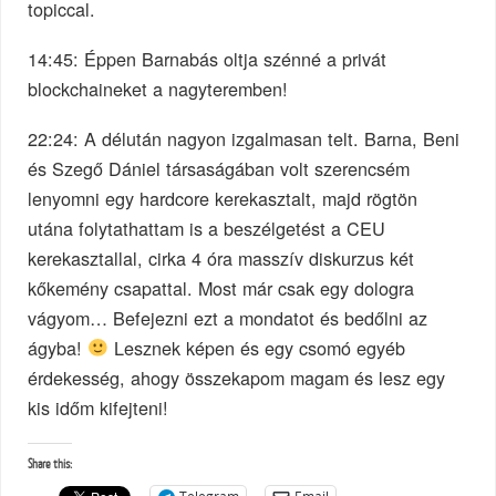
topiccal.
14:45: Éppen Barnabás oltja szénné a privát
blockchaineket a nagyteremben!
22:24: A délután nagyon izgalmasan telt. Barna, Beni
és Szegő Dániel társaságában volt szerencsém
lenyomni egy hardcore kerekasztalt, majd rögtön
utána folytathattam is a beszélgetést a CEU
kerekasztallal, cirka 4 óra masszív diskurzus két
kőkemény csapattal. Most már csak egy dologra
vágyom… Befejezni ezt a mondatot és bedőlni az
ágyba!
Lesznek képen és egy csomó egyéb
érdekesség, ahogy összekapom magam és lesz egy
kis időm kifejteni!
Share this: