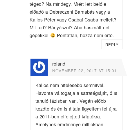
téged? Na mindegy. Miért lett belőle
előadó a Debreczeni Barnabás vagy a
Kallos Péter vagy Csabai Csaba mellett?
Mit tud? Bányászni? Aha használt dell
gépekkel
Pontatlan, hozzá nem értő.
REPLY
roland
NOVEMBER 22, 2017 AT 15:01
Kallos nem hitelesebb semmivel.
Havonta váltogatja a satratégiáját, ő is
tanuló fázisban van. Vegán előbb
kezdte és én is általa figyeltem fel újra
a 2011-ben elfelejtett kriptókra.
Amelynek eredménye milliókban