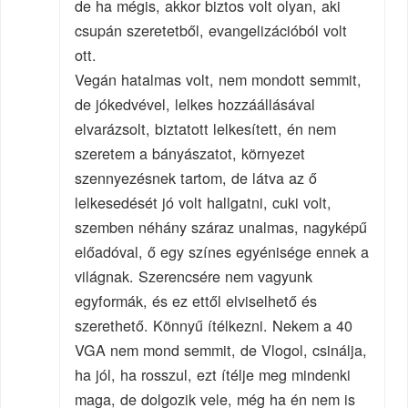
de ha mégis, akkor biztos volt olyan, aki
csupán szeretetből, evangelizációból volt
ott.
Vegán hatalmas volt, nem mondott semmit,
de jókedvével, lelkes hozzáállásával
elvarázsolt, biztatott lelkesített, én nem
szeretem a bányászatot, környezet
szennyezésnek tartom, de látva az ő
lelkesedését jó volt hallgatni, cuki volt,
szemben néhány száraz unalmas, nagyképű
előadóval, ő egy színes egyénisége ennek a
világnak. Szerencsére nem vagyunk
egyformák, és ez ettől elviselhető és
szerethető. Könnyű ítélkezni. Nekem a 40
VGA nem mond semmit, de Vlogol, csinálja,
ha jól, ha rosszul, ezt ítélje meg mindenki
maga, de dolgozik vele, még ha én nem is