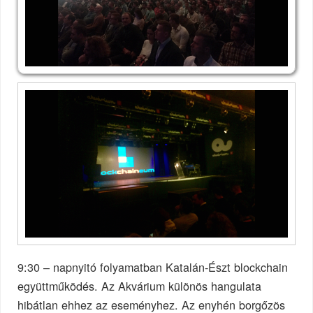
9:30 – napnyitó folyamatban Katalán-Észt blockchain
együttműködés. Az Akvárium különös hangulata
hibátlan ehhez az eseményhez. Az enyhén borgőzös