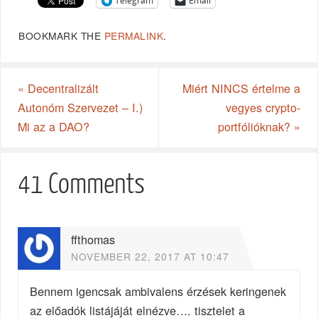
Telegram
Email
BOOKMARK THE
PERMALINK
.
«
Decentralizált
Miért NINCS értelme a
Autonóm Szervezet – I.)
vegyes crypto-
Mi az a DAO?
portfólióknak?
»
41 Comments
ffthomas
NOVEMBER 22, 2017 AT 10:47
Bennem igencsak ambivalens érzések keringenek
az előadók listájáját elnézve…. tisztelet a