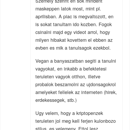
Szemely szerint en sok mindent
maskeppen latok most, mint pl.
aprilisban. A piac is megvaltozott, en
is sokat tanultam ido kozben. Fogok
csinalni majd egy videot arrol, hogy
milyen hibakat kovettem el ebben az
evben es mik a tanulsagok ezekbol.
Vegan a banyaszatban segiti a tanulni
vagyokat, en inkabb a befektetesi
teruleten vagyok otthon, illetve
probalok beszamolni az ujdonsagokrol
amelyeket fellelek az interneten (hirek,
erdekessegek, stb.)
Ugy velem, hogy a kriptopenzek
teruleten jol meg kell ferjen kulonbozo
stilus, es velemeny. Ettol lesz