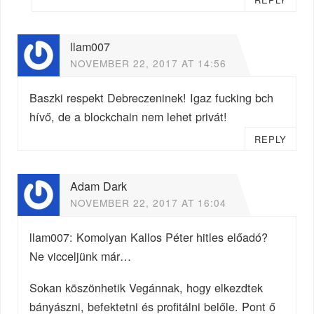
llam007
NOVEMBER 22, 2017 AT 14:56
Baszki respekt Debreczeninek! Igaz fucking bch
hívő, de a blockchain nem lehet privát!
REPLY
Adam Dark
NOVEMBER 22, 2017 AT 16:04
llam007: Komolyan Kallos Péter hitles előadó?
Ne vicceljünk már…
Sokan köszönhetik Vegánnak, hogy elkezdtek
bányászni, befektetni és profitálni belőle. Pont ő