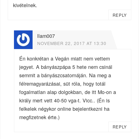
kivételnek.
REPLY
llam007
NOVEMBER 22, 2017 AT 13:30
Én konkrétan a Vegán miatt nem vettem
jegyet. A bányászpápa 5 hete nem csinál
semmit a bányászcsatornáján. Na meg a
félremagyarázásai, süt róla, hogy totál
fogalmatlan alap dolgokban, de itt Mo-on a
király mert vett 40-50 vga-t. Vicc.. (Én is
felkelek négykor online bejelentkezni ha
megfizetnek érte.)
REPLY