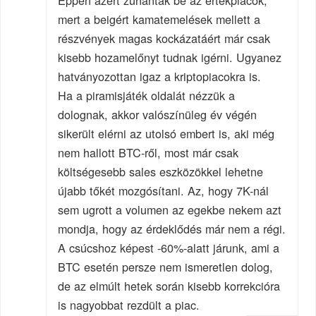
mert a beigért kamatemelések mellett a
részvények magas kockázatáért már csak
kisebb hozamelőnyt tudnak igérni. Ugyanez
hatványozottan igaz a kriptopiacokra is.
Ha a piramisjáték oldalát nézzük a
dolognak, akkor valószínüleg év végén
sikerült elérni az utolsó embert is, aki még
nem hallott BTC-ről, most már csak
költségesebb sales eszközökkel lehetne
újabb tőkét mozgósítani. Az, hogy 7K-nál
sem ugrott a volumen az egekbe nekem azt
mondja, hogy az érdeklődés már nem a régi.
A csúcshoz képest -60%-alatt járunk, ami a
BTC esetén persze nem ismeretlen dolog,
de az elmúlt hetek során kisebb korrekcióra
is nagyobbat rezdült a piac.