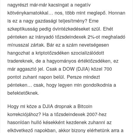
nagyrészt már-már kacsingat a negatív
kötvénykamatokkal… nos, több mint meglepő. Honnan
is ez a nagy gazdasági teljesítmény? Eme
szkeptikusság pedig óvintézkedéseket szül. Ehét
pénteken az irányadó tőzsdeindexek 2%-ot meghaladó
mínusszal zártak. Bár ez a szám nevetségesen
hangozhat a kriptotőzsdéken szocializálódott
tradereknek, de a hagyományos értéktőzsdéken, ez
már aggasztó jel. Csak a DOW (DJIA) közel 700
pontot zuhant napon belül. Persze mindezt
pénteken… csak, hogy legyen min gondolkodnia a
befektetőknek.
Hogy mi köze a DJIA dropnak a Bitcoin
korrekciójához? Ha a tőzsdeindexek 2007-hez
hasonlóan hulló késekként kezdenek zuhanni az
elkövetkező napokban, akkor bizony elérhetünk arra a