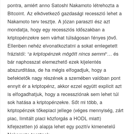
pontra, amiért anno Satoshi Nakamoto létrehozta a
Bitcoint. Az elkövetkező gazdasági recesszió lehet a
Nakamoto terv tesztje. A józan paraszti ész azt
mondatja, hogy egy recessziós időszakban a
kriptopénzekre sem várhat túlságosan fényes jövő.
Ellenben nehéz elvonatkoztatni a sokat emlegetett
frázistól: “
“… és
a kriptopénzek mögött nincs semmi
bár naphosszat elemezhető ezek kijelentés
abszurditása, de ha mégis elfogadjuk, hogy a
befektetők nagy részének a szemében valóban pont
ennyit ér a kriptopénz, akkor ezzel együtt explicit azt
is elfogadhatjuk, hogy a recessziónak sem lehet túl
sok hatása a kriptopénzekre. Sőt mi több, a
kriptopénzek tőkepiaci jellege (véges mennyiség, zárt
piac, limitált piaci közforgás a HODL miatt)
kifejezetten jó alapja lehet egy pozitív kimenetelű