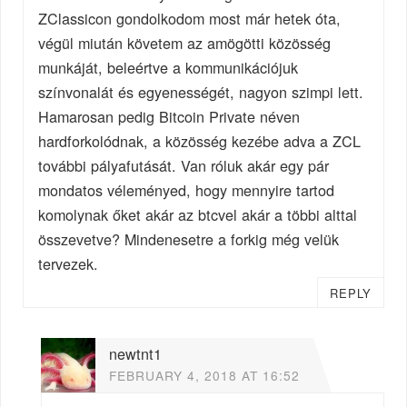
ZClassicon gondolkodom most már hetek óta,
végül miután követem az amögötti közösség
munkáját, beleértve a kommunikációjuk
színvonalát és egyenességét, nagyon szimpi lett.
Hamarosan pedig Bitcoin Private néven
hardforkolódnak, a közösség kezébe adva a ZCL
további pályafutását. Van róluk akár egy pár
mondatos véleményed, hogy mennyire tartod
komolynak őket akár az btcvel akár a többi alttal
összevetve? Mindenesetre a forkig még velük
tervezek.
REPLY
newtnt1
FEBRUARY 4, 2018 AT 16:52