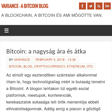
VARIANCE - A BITCOIN BLOG
A BLOCKCHAIN, A BITCOIN ÉS AMI MÖGÖTTE VAN.
Bitcoin: a nagyság ára és átka
BY
VARIANCE
FEBRUARY 4, 2018 - 13:36
BITCOIN
,
BLOG
,
CRYPTOCURRENCY
,
ETHEREUM
,
OTC
Az elmúlt egy esztendőben számtalan alkalommal
írtam le, hogy technológiailag miért is butaság temetni
a Bitcoint. A blogon leírtakon túl egyéb social
platformok, meetupok, konferenciák,
kerekasztalok sokasága lett örök mementója ebbéli
elhivatottságomnak. Addig amíg a piacon a gőzölgő