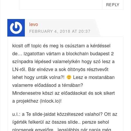
REPLY
levo
FEBRUARY 4, 2018 AT 20:37
kicsit off topic és meg is csúsztam a kérdéssel
de… izgatottan vártam a blockchain budapest 2
színpadra lépésed valamelyikén hogy szó lesz a
LN-ről. Bár elnézve a sok öltönyös résztvevőt
lehet hogy unták volna?!
Lesz e mostanában
valamerre előadásod a témában?
Mindenesetre köszi az előadásokat és sok sikert
a projekthez (inlock.io)!
u.i.: a Te slide-jaidat közzéteszed valahol? Ott az
ígérték felkerül az összes slide.. persze sehol
nincsenek egyelőre.. legalábbis pár napja még