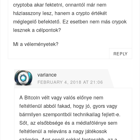
cryptoba akar fektetni, onnantól már nem
háziasszony lesz, hanem a crypto értékét
méglegelő befektető. Ez esetben nem más crypok
lesznek a célpontok?
Mi a véleményetek?
REPLY
variance
FEBRUARY 4, 2018 AT 21:06
A Bitcoin vélt vagy valós előnye nem
feltétlenül abból fakad, hogy jó, gyors vagy
bármilyen szempontból technikailag fejlett-e.
Sőt, az elsőbbsége és a médiafölénye sem
feltétlenül a releváns a nagy játékosok
számára. Ami ennél sokkal fontosabb, az a