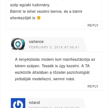
szép egzakt tudomány.
Bármit le lehet vezetni benne, és a bármi
ellenkezőjét is
REPLY
variance
FEBRUARY 5, 2018 AT 06:41
A tenyérjóslás modern kori manifesztációja ez
kérem szépen. Tessék is úgy kezelni. A TA
eszközök általában a tőzsdei pszichológiát
próbálják modellezni, semmi mást.
REPLY
roland
FEBRUARY 5, 2018 AT 09:37