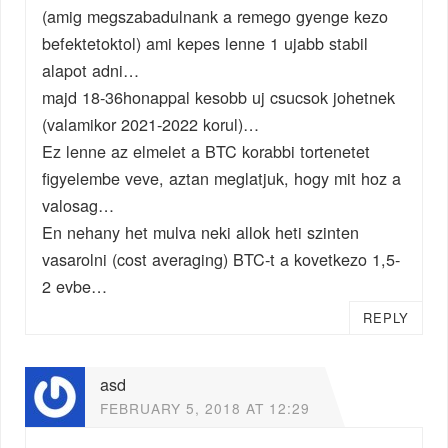
(amig megszabadulnank a remego gyenge kezo
befektetoktol) ami kepes lenne 1 ujabb stabil
alapot adni…
majd 18-36honappal kesobb uj csucsok johetnek
(valamikor 2021-2022 korul)…
Ez lenne az elmelet a BTC korabbi tortenetet
figyelembe veve, aztan meglatjuk, hogy mit hoz a
valosag…
En nehany het mulva neki allok heti szinten
vasarolni (cost averaging) BTC-t a kovetkezo 1,5-
2 evbe…
REPLY
asd
FEBRUARY 5, 2018 AT 12:29