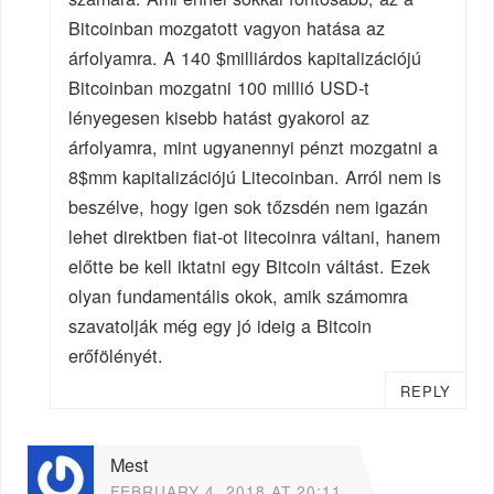
Bitcoinban mozgatott vagyon hatása az
árfolyamra. A 140 $milliárdos kapitalizációjú
Bitcoinban mozgatni 100 millió USD-t
lényegesen kisebb hatást gyakorol az
árfolyamra, mint ugyanennyi pénzt mozgatni a
8$mm kapitalizációjú Litecoinban. Arról nem is
beszélve, hogy igen sok tőzsdén nem igazán
lehet direktben fiat-ot litecoinra váltani, hanem
előtte be kell iktatni egy Bitcoin váltást. Ezek
olyan fundamentális okok, amik számomra
szavatolják még egy jó ideig a Bitcoin
erőfölényét.
REPLY
Mest
FEBRUARY 4, 2018 AT 20:11