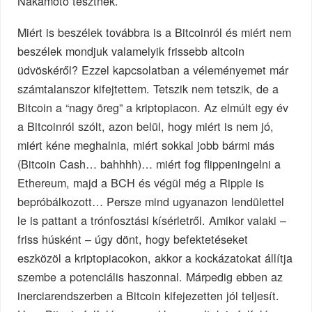
Nakamoto tesztnek.
Miért is beszélek továbbra is a Bitcoinról és miért nem
beszélek mondjuk valamelyik frissebb altcoin
üdvöskéről? Ezzel kapcsolatban a véleményemet már
számtalanszor kifejtettem. Tetszik nem tetszik, de a
Bitcoin a “nagy öreg” a kriptopiacon. Az elmúlt egy év
a Bitcoinról szólt, azon belül, hogy miért is nem jó,
miért kéne meghalnia, miért sokkal jobb bármi más
(Bitcoin Cash… bahhhh)… miért fog flippeningelni a
Ethereum, majd a BCH és végül még a Ripple is
bepróbálkozott… Persze mind ugyanazon lendülettel
le is pattant a trónfosztási kísérletről. Amikor valaki –
friss húsként – úgy dönt, hogy befektetéseket
eszközöl a kriptopiacokon, akkor a kockázatokat állítja
szembe a potenciális haszonnal. Márpedig ebben az
inerciarendszerben a Bitcoin kifejezetten jól teljesít.