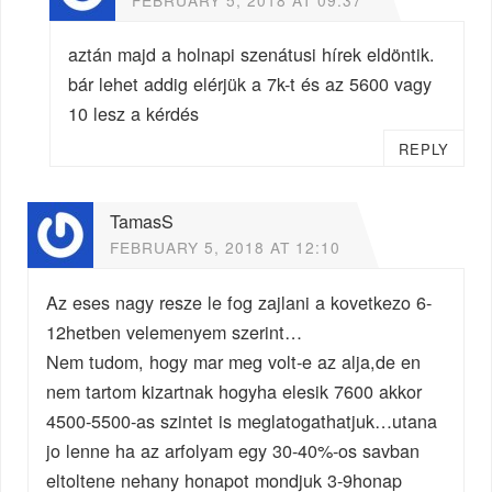
aztán majd a holnapi szenátusi hírek eldöntik.
bár lehet addig elérjük a 7k-t és az 5600 vagy
10 lesz a kérdés
REPLY
TamasS
FEBRUARY 5, 2018 AT 12:10
Az eses nagy resze le fog zajlani a kovetkezo 6-
12hetben velemenyem szerint…
Nem tudom, hogy mar meg volt-e az alja,de en
nem tartom kizartnak hogyha elesik 7600 akkor
4500-5500-as szintet is meglatogathatjuk…utana
jo lenne ha az arfolyam egy 30-40%-os savban
eltoltene nehany honapot mondjuk 3-9honap