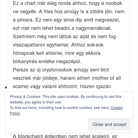
Ez a chart már elég ronda ahhoz, hogy a noobok
ne vegyék. A friss hús amúgy is a zöldre jön, nem
a pirosra. Ez nem egy sima dip amit megveszel,
ezt már nem lehet beadni a nagymamáknak.
Szerintem még nem láttuk az alját és nem fog
visszapattanni egyhamar. Ahhoz sok-sok
hónapnak kell eltelnie, mire egy ekkora
birkanyirás emléke megszépül.
Persze az új cryptonoobok amúgy sem btct
vesznek már jóideje, hanem ethert (mother of all
scams) vagy valami shitcoint, hiszen igazán
nagyot szakitani ott lehetett. Más meg ugye nem
Privacy & Cookies: This site uses cookies. By continuing to use this
számít, hiszen a digitális aranyaknak nincsen
website, you agree to their use.
To find out more, including how to control cookies, see here:
Cookie
semmi értelme a spekuláción kívül. ( Monero és
Policy
Cryptokitties kivétel)
A futures is besült, nem hozott új vevőket.
A blockchaint érdemben nem lehet scalelni, ez