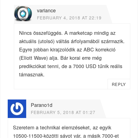
variance
FEBRUARY 4, 2018 AT 22:19
Nincs összefüggés. A marketcap mindig az
aktuális (utolsó) váltás árfolyamából származik.
Egyre jobban kirajzolódik az ABC korrekció
(Eliott Wave) alja. Bár korai erre még
predikciókat tenni, de a 7000 USD tűnik reális
támasznak.
REPLY
Parano1d
FEBRUARY 5, 2018 AT 01:27
Szeretem a technikai elemzéseket, az egyik
10500-11500-közötti sávot vár, a másik 7000-et