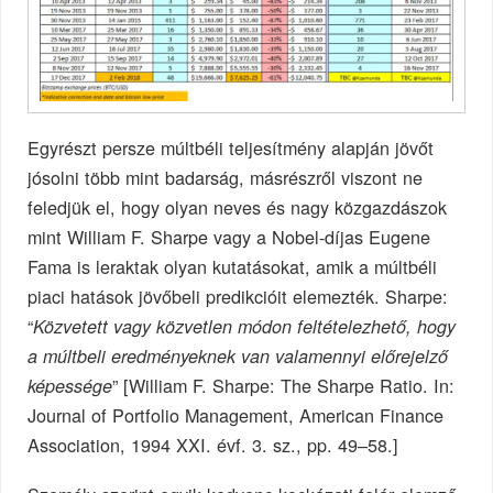
Egyrészt persze múltbéli teljesítmény alapján jövőt
jósolni több mint badarság, másrészről viszont ne
feledjük el, hogy olyan neves és nagy közgazdászok
mint William F. Sharpe vagy a Nobel-díjas Eugene
Fama is leraktak olyan kutatásokat, amik a múltbéli
piaci hatások jövőbeli predikcióit elemezték. Sharpe:
“
Közvetett vagy közvetlen módon feltételezhető, hogy
a múltbeli eredményeknek van valamennyi előrejelző
” [William F. Sharpe: The Sharpe Ratio. In:
képessége
Journal of Portfolio Management, American Finance
Association, 1994 XXI. évf. 3. sz., pp. 49–58.]