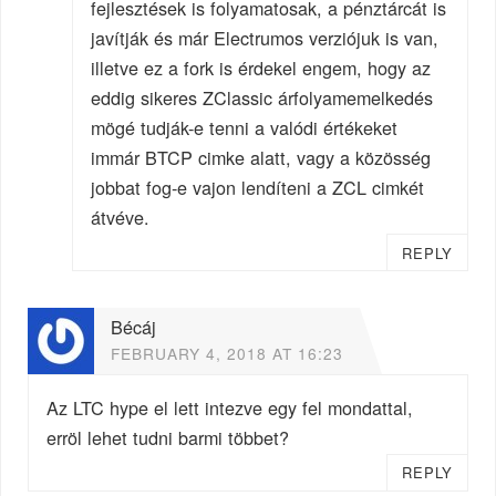
fejlesztések is folyamatosak, a pénztárcát is
javítják és már Electrumos verziójuk is van,
illetve ez a fork is érdekel engem, hogy az
eddig sikeres ZClassic árfolyamemelkedés
mögé tudják-e tenni a valódi értékeket
immár BTCP cimke alatt, vagy a közösség
jobbat fog-e vajon lendíteni a ZCL cimkét
átvéve.
REPLY
Bécáj
FEBRUARY 4, 2018 AT 16:23
Az LTC hype el lett intezve egy fel mondattal,
erröl lehet tudni barmi többet?
REPLY