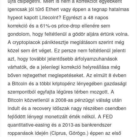
újra csipegetni. Miért is nem a korrekciót egyébként
igencsak jól tűrő Ethert vagy éppen a tegnap hatalmas
hypeot kapott Litecoint? Egyrészt a 48 napos
korrekció és a 61%-os price-drop ellenére sem
gondolom, hogy feltétlenül a gödör aljára értünk volna.
A cryptopiacok pániktesztje meglátásom szerint még
közel sem ért véget. Ez persze nem feltétlenül jelenti
azt, hogy további jelentősebb árfolyamzuhanások
várhatók, de a jelenlegi korrekció helyreállása még
bőven rejtegethet meglepetéseket. Az elmúlt 8 évben
a Bitcoin és a többi kriptopénz lényegében gazdasági
szempontból egyfajta légüres térben mozgott. A
Bitcoin közvetlenül a 2008-as pénzügyi válság után
indult és a recovery időszak nagy részében csendben
fejlődött lényegi monetizált érték nélkül. A FED
quantitative-easing és a 2013-as bankrendszer
roppanások idején (Ciprus, Görögo.) éppen az első