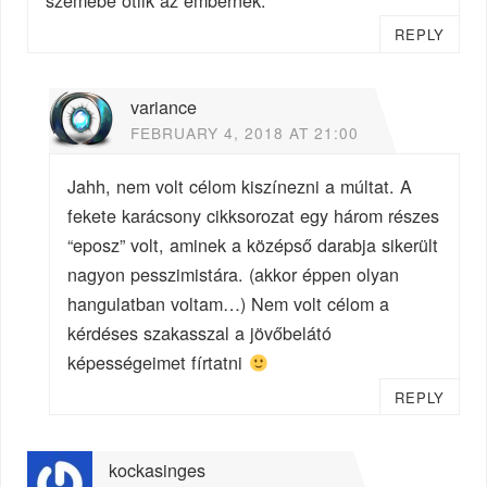
REPLY
variance
FEBRUARY 4, 2018 AT 21:00
Jahh, nem volt célom kiszínezni a múltat. A
fekete karácsony cikksorozat egy három részes
“eposz” volt, aminek a középső darabja sikerült
nagyon pesszimistára. (akkor éppen olyan
hangulatban voltam…) Nem volt célom a
kérdéses szakasszal a jövőbelátó
képességeimet fírtatni
REPLY
kockasinges