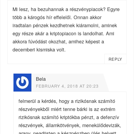
Mi lesz, ha bezuhannak a részvénypiacok? Egyre
több a károgós hír effelelől. Onnan akkor
iradtalan pénzek kezdhetnek kiáramolni, aminek
egy része akár a kriptopiacon is landolhat. Ami
akkora fúvódást okozhat, amihez képest a
decemberi kismiska volt.
REPLY
Bela
FEBRUARY 4, 2018 AT 20:23
felmerül a kérdés, hogy a rizikósnak számító
részvényekből miért tenne bárki is az extrém
rizikósnak számító kriptókba pénzt, a defenzív
részvények, államkötvények, menekülődevizák,
arany, neadjisten a készpénzben ülés helyett.