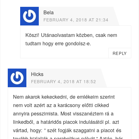
Bela
FEBRUARY 4, 2018 AT 21:34
Köszi! Utánaolvastam közben, csak nem
tudtam hogy erre gondolsz-e.
REPLY
Hicks
FEBRUARY 4, 2018 AT 18:52
Nem akarok kekeckedni, de emlékeim szerint
nem volt azért az a karácsony előtti cikked
annyira pesszimista. Most visszanéztem rá a
linkedből, a határidős piacok indulásától pl. azt
vártad, hogy: ” szét fogják szaggatni a piacot és
tovább hizlalják a parabolikus pályát.” Aztán, bár