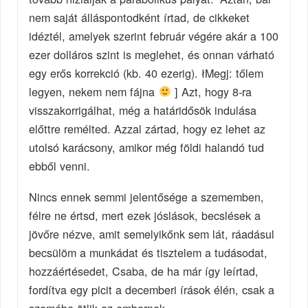
nem saját álláspontodként írtad, de cikkeket
idéztél, amelyek szerint február végére akár a 100
ezer dolláros szint is meglehet, és onnan várható
egy erős korrekció (kb. 40 ezerig). łMegj: tőlem
legyen, nekem nem fájna
] Azt, hogy 8-ra
visszakorrigálhat, még a határidősök indulása
előttre remélted. Azzal zártad, hogy ez lehet az
utolsó karácsony, amikor még földi halandó tud
ebből venni.
Nincs ennek semmi jelentősége a szememben,
félre ne értsd, mert ezek jóslások, becslések a
jövőre nézve, amit semelyikőnk sem lát, ráadásul
becsülöm a munkádat és tisztelem a tudásodat,
hozzáértésedet, Csaba, de ha már így leírtad,
fordítva egy picit a decemberi írások élén, csak a
szemébe ötlik az embernek.