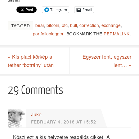
Share this:
Telegram
Email
bear
,
bitcoin
,
btc
,
bull
,
correction
,
exchange
,
TAGGED
portfolioblogger
.
BOOKMARK THE
PERMALINK
.
«
Kis piaci körkép a
Egyszer fent, egyszer
tether “botrány” után
lent…
»
29 Comments
Juke
FEBRUARY 4, 2018 AT 15:52
Köszi ezt a kis helyzetre reagálós cikket. A