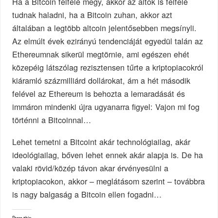
Ha a Bitcoin felfelé megy, akkor az altok is felfelé
tudnak haladni, ha a Bitcoin zuhan, akkor azt
általában a legtöbb altcoin jelentősebben megsínyli.
Az elmúlt évek ezirányú tendenciáját egyedül talán az
Ethereumnak sikerül megtörnie, ami egészen ehét
közepéig látszólag rezisztensen tűrte a kriptopiacokról
kiáramló százmilliárd dollárokat, ám a hét második
felével az Ethereum is behozta a lemaradását és
immáron mindenki újra ugyanarra figyel: Vajon mi fog
történni a Bitcoinnal…
Lehet temetni a Bitcoint akár technológiailag, akár
ideológiailag, bőven lehet ennek akár alapja is. De ha
valaki rövid/közép távon akar érvényesülni a
kriptopiacokon, akkor – meglátásom szerint – továbbra
is nagy balgaság a Bitcoin ellen fogadni…