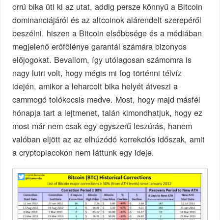
orrú bika üti ki az utat, addig persze könnyű a Bitcoin
dominanciájáról és az altcoinok alárendelt szerepéről
beszélni, hiszen a Bitcoin elsőbbsége és a médiában
megjelenő erőfölénye garantál számára bizonyos
előjogokat. Bevallom, így utólagosan számomra is
nagy lutri volt, hogy mégis mi fog történni télvíz
idején, amikor a leharcolt bika helyét átveszi a
cammogó tolókocsis medve. Most, hogy majd másfél
hónapja tart a lejtmenet, talán kimondhatjuk, hogy ez
most már nem csak egy egyszerű leszúrás, hanem
valóban eljött az az elhúzódó korrekciós időszak, amit
a cryptopiacokon nem láttunk egy ideje.