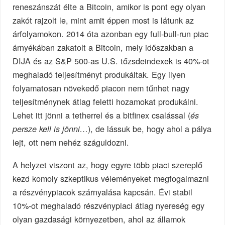
reneszánszát élte a Bitcoin, amikor is pont egy olyan
zakót rajzolt le, mint amit éppen most is látunk az
árfolyamokon. 2014 óta azonban egy full-bull-run piac
árnyékában zakatolt a Bitcoin, mely időszakban a
DIJA és az S&P 500-as U.S. tőzsdeindexek is 40%-ot
meghaladó teljesítményt produkáltak. Egy ilyen
folyamatosan növekedő piacon nem tűnhet nagy
teljesítménynek átlag feletti hozamokat produkálni.
Lehet itt jönni a tetherrel és a bitfinex csalással (
és
), de lássuk be, hogy ahol a pálya
persze kell is jönni…
lejt, ott nem nehéz száguldozni.
A helyzet viszont az, hogy egyre több piaci szereplő
kezd komoly szkeptikus véleményeket megfogalmazni
a részvénypiacok szárnyalása kapcsán. Évi stabil
10%-ot meghaladó részvénypiaci átlag nyereség egy
olyan gazdasági környezetben, ahol az államok