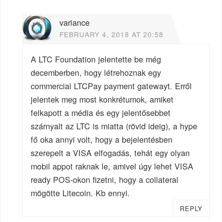
variance
FEBRUARY 4, 2018 AT 20:58
A LTC Foundation jelentette be még
decemberben, hogy létrehoznak egy
commercial LTCPay payment gatewayt. Erről
jelentek meg most konkrétumok, amiket
felkapott a média és egy jelentősebbet
szárnyalt az LTC is miatta (rövid ideig), a hype
fő oka annyi volt, hogy a bejelentésben
szerepelt a VISA elfogadás, tehát egy olyan
mobil appot raknak le, amivel úgy lehet VISA
ready POS-okon fizetni, hogy a collateral
mögötte Litecoin. Kb ennyi.
REPLY