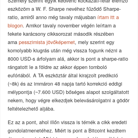
Személy szerint egyik kedvenc kockázati-felár elemző
eszközöm a W. F. Sharpe nevéhez fűződő Sharpe-
ratio, amiről anno még tavaly májusban
írtam itt a
blogon
. Amikor tavaly november végén leírtam a
fekete karácsony cikksorozat második részében
ama
pesszimista jövőképemet
, mely szerint egy
komolyabb kiugrás után még vissza fogunk nézni a
8000 USD-s árfolyam alá, akkor is pont a sharpe-ratio
rángatott le a földre az akkor éppen tomboló
eufóriából. A TA eszköztár által kirajzolt predikció
(~8k) és az immáron 48 napja tartó korrekció eddigi
mélypontja (~7.600 USD) bőséges alapot szolgáltatott
nekem, hogy végre elkezdjek belevásárolgatni a gödör
feltételezhető aljába.
Ez az a pont, ahol illőn vissza is térnék a cikk eredeti
gondolatmenetéhez. Miért is pont a Bitcoint kezdtem