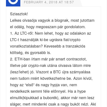
FEBRUARY 4, 2018 AT 18:57
Sziasztok!
Lelkes olvasója vagyok a blognak, most jutottam
el odáig, hogy megosszam pár gondolatom.
1. Az LTC-ről: Nem lehet, hogy az odalakon az
LTC-t használják ki-be ugrásra fiat/crypto
vonatkoztatásban? Kevesebb a tranzakciós
költség, és gyorsabb is.
2. ETH-ban írtam már pár smart contracotot,
illetve pár crypto-nak utána olvasva látom mire
(lesz/lehet) jó. Viszont a BTC újra szárnyalása
nem tudom miért következhetne be. Azon kívül,
hogy az “első” és nagy hypja van, nem
rendelkezik semmi féle előnnyel. Ha a hype
elmulik(kipukkad a buborék), akkor már nem lesz
sláger, mert mindenki csak a nagy bukót nézi. Aki