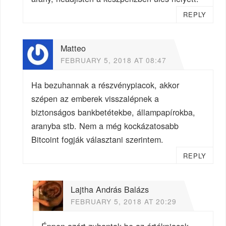
REPLY
Matteo
FEBRUARY 5, 2018 AT 08:47
Ha bezuhannak a részvénypiacok, akkor
szépen az emberek visszalépnek a
biztonságos bankbetétekbe, állampapírokba,
aranyba stb. Nem a még kockázatosabb
Bitcoint fogják választani szerintem.
REPLY
Lajtha András Balázs
FEBRUARY 5, 2018 AT 20:29
Éppen azért zuhantak be az értékpiacok,