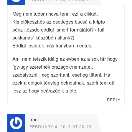
Még nem tudom hova tenni ezt a cikket.
Kis előkészítés az esetleges búcsú a kripto
pénz+tőzsde eddigi ismert formájától? (“lufi
pukkanás” küszöbén állunk?)
Eddigi jóslatok más irányban mentek.
Ami nem tetszik idáig ez évben az a sok hír hogy
így-úgy szeretnék országok/nemzetek
szabályozni, meg szorítani, esetleg tiltani. Ha
ezek a dolgok tényleg beindulnak, szerintem ott
lesz az hogy beárazódik a btc.
REPLY
troc
FEBRUARY 4, 2018 AT 20:16