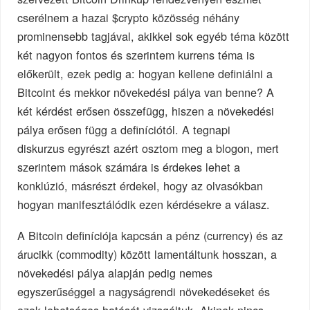
cserélnem a hazai $crypto közösség néhány
prominensebb tagjával, akikkel sok egyéb téma között
két nagyon fontos és szerintem kurrens téma is
előkerült, ezek pedig a: hogyan kellene definiálni a
Bitcoint és mekkor növekedési pálya van benne? A
két kérdést erősen összefügg, hiszen a növekedési
pálya erősen függ a definíciótól. A tegnapi
diskurzus egyrészt azért osztom meg a blogon, mert
szerintem mások számára is érdekes lehet a
konklúzió, másrészt érdekel, hogy az olvasókban
hogyan manifesztálódik ezen kérdésekre a válasz.
A Bitcoin definíciója kapcsán a pénz (currency) és az
árucikk (commodity) között lamentáltunk hosszan, a
növekedési pálya alapján pedig nemes
egyszerűséggel a nagyságrendi növekedéseket és