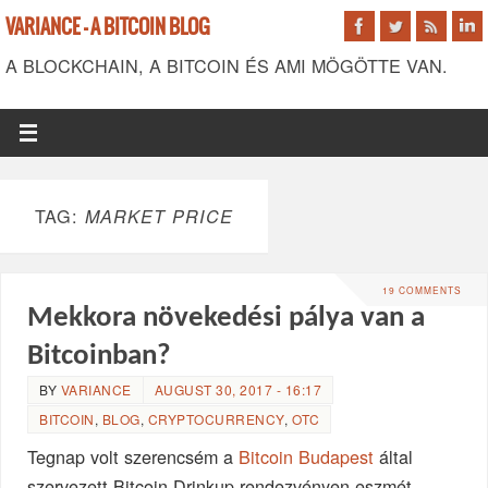
VARIANCE - A BITCOIN BLOG
A BLOCKCHAIN, A BITCOIN ÉS AMI MÖGÖTTE VAN.
TAG:
MARKET PRICE
19 COMMENTS
Mekkora növekedési pálya van a
Bitcoinban?
BY
VARIANCE
AUGUST 30, 2017 - 16:17
BITCOIN
,
BLOG
,
CRYPTOCURRENCY
,
OTC
Tegnap volt szerencsém a
Bitcoin Budapest
által
szervezett Bitcoin Drinkup rendezvényen eszmét