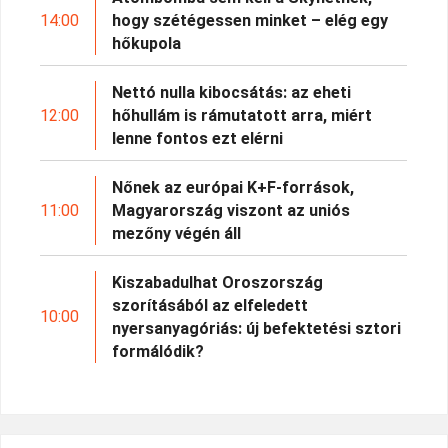
14:00
hogy szétégessen minket – elég egy
hőkupola
Nettó nulla kibocsátás: az eheti
12:00
hőhullám is rámutatott arra, miért
lenne fontos ezt elérni
Nőnek az európai K+F-források,
11:00
Magyarország viszont az uniós
mezőny végén áll
Kiszabadulhat Oroszország
szorításából az elfeledett
10:00
nyersanyagóriás: új befektetési sztori
formálódik?