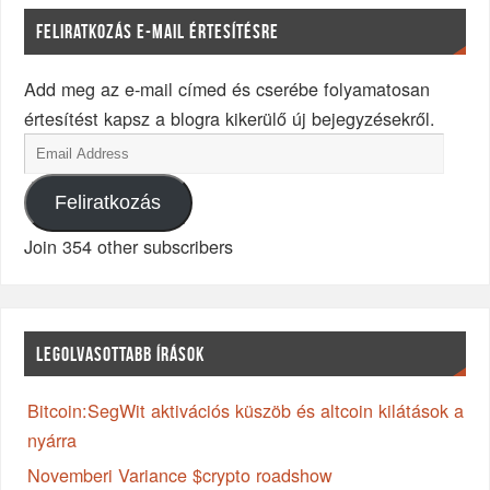
FELIRATKOZÁS E-MAIL ÉRTESÍTÉSRE
Add meg az e-mail címed és cserébe folyamatosan
értesítést kapsz a blogra kikerülő új bejegyzésekről.
Feliratkozás
Join 354 other subscribers
LEGOLVASOTTABB ÍRÁSOK
Bitcoin:SegWit aktivációs küszöb és altcoin kilátások a
nyárra
Novemberi Variance $crypto roadshow