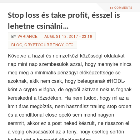
13 COMMENTS
Stop loss és take profit, ésszel is
lehetne csinálni…
BY
VARIANCE
AUGUST 13, 2017 - 23:19
BLOG
,
CRYPTOCURRENCY
,
OTC
Követve a hazai és nemzetközi közösségi oldalakat
nap mint nap szembesülök azzal, hogy mennyire nincs
meg még a minimális pénzügyi előképzettsége se
azoknak, akik nem csak, hogy beleugranak #HODL-
ként a crypto világba, de egyből aktívan neki is fognak
kereskedni a tőzsdéken. Ha nem tudod, hogy mi az a
limit áras megbízás, nem használsz trailing stop ordert
és a conditional close opció sem mond nagyon
semmit, akkor ez a post neked készült, ne riasszon el
a végig olvasásástól az a tény, hogy esetleg sértőn
hathat rád a bevezető általánosítása.