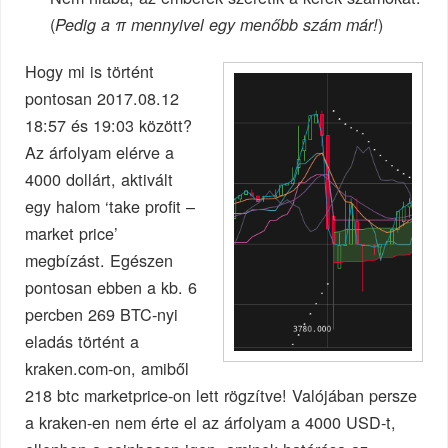
(
)
Pedig a π mennyivel egy menőbb szám már!
Hogy mi is történt
pontosan 2017.08.12
18:57 és 19:03 között?
Az árfolyam elérve a
4000 dollárt, aktivált
egy halom ‘take profit –
market price’
megbízást. Egészen
pontosan ebben a kb. 6
percben 269 BTC-nyi
eladás történt a
kraken.com-on, amiből
218 btc marketprice-on lett rögzítve! Valójában persze
a kraken-en nem érte el az árfolyam a 4000 USD-t,