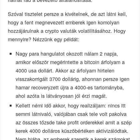
Szóval tisztelet persze a kivételnek, de azt látni kell,
hogy a fent megnevezett emberek igen komolyan
hozzájárulnak a crypto valuták volatilitásához. Hogy
mennyire? Nézzünk egy példát:
Nagy para hangulatot okozott nálam 2 napja,
amikor először megérintette a bitcoin árfolyam a
4000 usa dollárt. Akkor az árfolyam hirtelen
visszakorrigált 3700 dollárig, ahonnan persze igen
hamar recoveryzett újra a 4000-es tartományba,
ahol azóta is látványosan jól érzi magát.
Kellett némi idő akkor, hogy realizáljam: nincs itt
semmi látnivaló, valójában csak tele volt pakolva
az összes tőzsde take profit orderekkel amit a szép
kerek 4000 dolláros küszöbértéken aktivizálódtak.
Nem hiába, az emberek szeretik a kerek számokat.