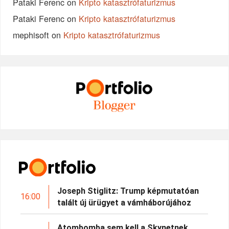
Pataki Ferenc
on
Kripto katasztrófaturizmus
Pataki Ferenc
on
Kripto katasztrófaturizmus
mephisoft
on
Kripto katasztrófaturizmus
Joseph Stiglitz: Trump képmutatóan
16:00
talált új ürügyet a vámháborújához
Atombomba sem kell a Skynetnek,