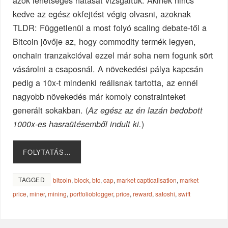
azok lehetséges hatását vizsgáltuk. Akinek nincs
kedve az egész okfejtést végig olvasni, azoknak
TLDR: Függetlenül a most folyó scaling debate-től a
Bitcoin jövője az, hogy commodity termék legyen,
onchain tranzakcióval ezzel már soha nem fogunk sört
vásárolni a csaposnál. A növekedési pálya kapcsán
pedig a 10x-t mindenki reálisnak tartotta, az ennél
nagyobb növekedés már komoly constrainteket
generált sokakban. (
Az egész az én lazán bedobott
)
1000x-es hasraütésemből indult ki.
FOLYTATÁS…
TAGGED
bitcoin
,
block
,
btc
,
cap
,
market capticalisation
,
market
price
,
miner
,
mining
,
portfolioblogger
,
price
,
reward
,
satoshi
,
swift