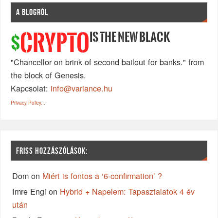
A BLOGRÓL
IS THE NEW BLACK
CRYPTO
$
"Chancellor on brink of second bailout for banks." from
the block of Genesis.
Kapcsolat:
info@variance.hu
Privacy Policy...
FRISS HOZZÁSZÓLÁSOK:
Dom
on
Miért is fontos a ‘6-confirmation’ ?
Imre Engi
on
Hybrid + Napelem: Tapasztalatok 4 év
után