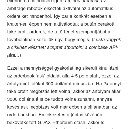
ellenben a coinbasen igen, aminek határása az
arbitrage robotok elkezték aktiválni az automatikus
ordereiket mindenhol. Így bár a konkrét esetben a
kraken-en éppen nem aktiválódtak a bután berakott
take profit orderek, de a történet szempontjából a
továbbiakban kezeljük úgy, hogy mégis. (
Lusta vagyok
a cikkhez készített scriptet átportolni a coinbase API-
)
jára…
Ezzel a mennyiséggel gyakorlatilag sikerült kinullázni
az orderbook ‘ask’ oldalát alig 4-5 perc alatt, ezzel az
árfolyamot lelökni 300 dollárral mínuszba. Ha 2x ennyi
take profit megbízás lett volna, akkor az árfolyam akár
3000 dollár alá is be tudott volna zuhanni, annyira
kevés ask megbízás volt már ebben a pillanatban az
orderbookban. Emlékezetes a június középén
bekövetkezett GDAX Ethereum crash, akkor is