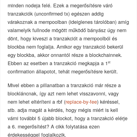
minden nodeja felé. Ezek a megerősítésre váró
tranzakciók (unconfirmed tx) egészen addig
várakoznak a mempoolban (ideiglenes tárolóban) amíg
valamelyik fullnode mögött működő bányász úgy nem
dönt, hogy kiveszi a tranzakciót a mempoolból és
blockba nem foglalja. Amikor egy tranzakció bekerül
egy blockba, akkor onnantól része a blockchainnek.
Ebben az esetben a tranzakció megkapja a 1
st
confirmation állapotot, tehát megerősítésre került.
Mivel ebben a pillanatban a tranzakció már része a
blockláncnak, így azt nem lehet visszavonni, vagy
nem lehet eltéríteni a rbf (
replace-by-fee
) kéréssel,
stb. adja magát a kérdés, hogy mégis miért is kell
várni további 5 újabb blockot, hogy a tranzakció elérje
a 6. megerősítést? A cikk folytatása ezen
érdekességgel foglalkozik.