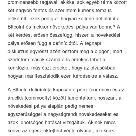
prominensebb tagjával, akikkel sok egyéb téma között
két nagyon fontos és szerintem kurrens téma is
előkerült, ezek pedig a: hogyan kellene definiálni a
Bitcoint és mekkor növekedési pálya van benne? A
két kérdést erősen összefügg, hiszen a növekedési
pálya erősen függ a definíciótól. A tegnapi
diskurzus egyrészt azért osztom meg a blogon, mert
szerintem mások számára is érdekes lehet a
konklúzió, másrészt érdekel, hogy az olvasókban
hogyan manifesztálódik ezen kérdésekre a válasz.
A Bitcoin definíciója kapcsán a pénz (currency) és az
árucikk (commodity) között lamentáltunk hosszan, a
növekedési pálya alapján pedig nemes
egyszerűséggel a nagyságrendi növekedéseket és
azok lehetséges hatását vizsgáltuk. Akinek nincs
kedve az egész okfejtést végig olvasni, azoknak