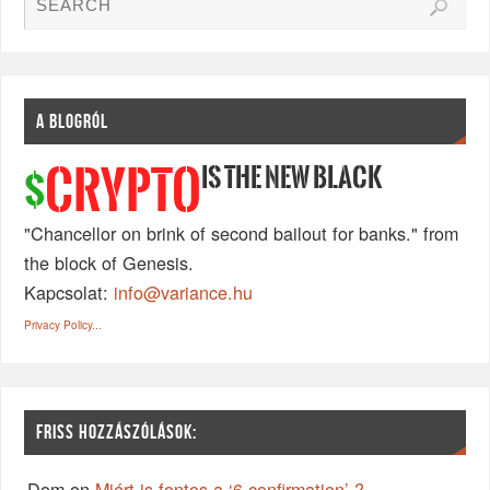
A BLOGRÓL
IS THE NEW BLACK
CRYPTO
$
"Chancellor on brink of second bailout for banks." from
the block of Genesis.
Kapcsolat:
info@variance.hu
Privacy Policy...
FRISS HOZZÁSZÓLÁSOK:
Dom
on
Miért is fontos a ‘6-confirmation’ ?