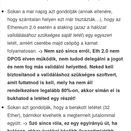
Sokan a mai napig azt gondolják (annak ellenére,
hogy számtalan helyen ezt már tisztázták…), hogy az
Ethereum 2.0 esetén a staking (
azaz a hálózat
) egy egyszeri
validálásához szükséges saját letét
letét, amiért cserébe majd csöpög a kamat
folyamatosan.
-> Nem szó sincs erről, Eth 2.0 nem
DPOS elven működik, nem tudod delegálni a jogot
és nem fog más validálni helyetted. Neked kell
biztosítanod a validáláshoz szükséges szoftvert,
amit futtatnod is kell, mely ha nem áll
rendelkezésre legalább 80%-on, akkor simán el is
bukhatod a letéted egy részét!
Sokan azt gondolják, hogy a berakott letétet (32
Ether), bármikor kivehetik a megtermelt jutalommal
együtt.
-> Szó sincs róla, ez egy egyirányú út, ha
belépsz, akkor évekkel később (legoptimistább