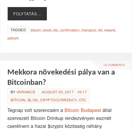
FOLYTATÁS…
TAGGED
bitcoin
,
block
,
btc
,
confirmation
,
mempool
,
rbf
,
reward
,
satoshi
19 COMMENTS
Mekkora növekedési pálya van a
Bitcoinban?
BY
VARIANCE
AUGUST 30, 2017 - 16:17
BITCOIN
,
BLOG
,
CRYPTOCURRENCY
,
OTC
Tegnap volt szerencsém a
Bitcoin Budapest
által
szervezett Bitcoin Drinkup rendezvényen eszmét
cserélnem a hazai $crypto közösség néhány