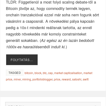
TLDR: Függetlenül a most folyó scaling debate-től a
Bitcoin jövője az, hogy commodity termék legyen,
onchain tranzakcióval ezzel már soha nem fogunk sört
vásárolni a csaposnál. A növekedési pálya kapcsán
pedig a 10x-t mindenki reálisnak tartotta, az ennél
nagyobb növekedés már komoly constrainteket
generált sokakban. (
Az egész az én lazán bedobott
)
1000x-es hasraütésemből indult ki.
FOLYTATÁS…
TAGGED
bitcoin
,
block
,
btc
,
cap
,
market capticalisation
,
market
price
,
miner
,
mining
,
portfolioblogger
,
price
,
reward
,
satoshi
,
swift