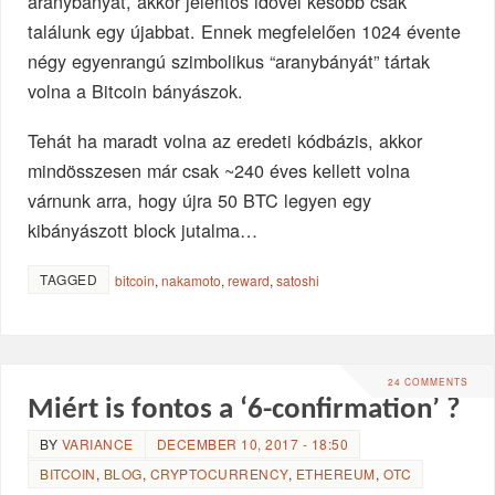
aranybányát, akkor jelentős idővel később csak
találunk egy újabbat. Ennek megfelelően 1024 évente
négy egyenrangú szimbolikus “aranybányát” tártak
volna a Bitcoin bányászok.
Tehát ha maradt volna az eredeti kódbázis, akkor
mindösszesen már csak ~240 éves kellett volna
várnunk arra, hogy újra 50 BTC legyen egy
kibányászott block jutalma…
TAGGED
bitcoin
,
nakamoto
,
reward
,
satoshi
24 COMMENTS
Miért is fontos a ‘6-confirmation’ ?
BY
VARIANCE
DECEMBER 10, 2017 - 18:50
BITCOIN
,
BLOG
,
CRYPTOCURRENCY
,
ETHEREUM
,
OTC