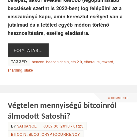
becslések szerint is 2022-ben) fog felépülni az a
visszairányú kapu, amin keresztül esélyed van a
jutalmad és a letéted egyéb módon történő
hasznosítására, esetleg eladására.
FOLYTATÁS…
TAGGED
beacon
,
beacon chain
,
eth 2.0
,
ethereum
,
reward
,
sharding
,
stake
8 COMMENTS
Végtelen mennyiségű bitcoinról
álmodott Satoshi?
BY
VARIANCE
JULY 30, 2018 - 01:23
BITCOIN
,
BLOG
,
CRYPTOCURRENCY