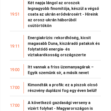
Két napja lángol az oroszok
legnagyobb finomítója, készül a végső
19:51
csata az ukrán erődvárosért - Híreink
az orosz-ukrán háborúból
csütörtökön
Energiakrízis: rekordhőség, kicsit
magasabb Duna, kiszáradó patakok és
19:11
folytatódó energia- és
víztakarékosság országszerte
Itt vannak a friss üzemanyagárak –
19:00
Egyik szemünk sír, a másik nevet
Kimondták a profik: ez a piszok olcsó
17:00
részvény duplázni fog egy éven belül!
A következő gazdasági verseny a
17:00
vízért folyhat - Magyarországon is