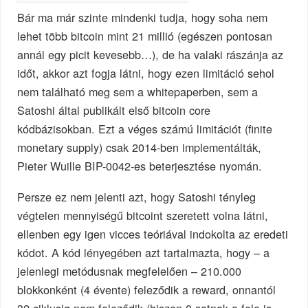
Bár ma már szinte mindenki tudja, hogy soha nem
lehet több bitcoin mint 21 millió (egészen pontosan
annál egy picit kevesebb…), de ha valaki rászánja az
időt, akkor azt fogja látni, hogy ezen limitáció sehol
nem található meg sem a whitepaperben, sem a
Satoshi által publikált első bitcoin core
kódbázisokban. Ezt a véges számú limitációt (finite
monetary supply) csak 2014-ben implementálták,
Pieter Wuille BIP-0042-es beterjesztése nyomán.
Persze ez nem jelenti azt, hogy Satoshi tényleg
végtelen mennyiségű bitcoint szeretett volna látni,
ellenben egy igen vicces teóriával indokolta az eredeti
kódot. A kód lényegében azt tartalmazta, hogy – a
jelenlegi metódusnak megfelelően – 210.000
blokkonként (4 évente) feleződik a reward, onnantól
32 ciklusig nem feleződik (hiszen 0 satnak a fele is