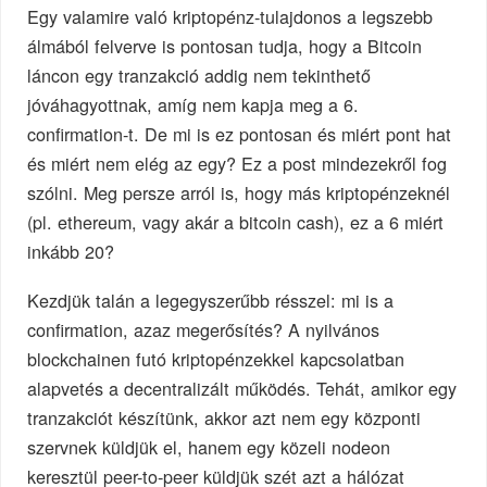
Egy valamire való kriptopénz-tulajdonos a legszebb
álmából felverve is pontosan tudja, hogy a Bitcoin
láncon egy tranzakció addig nem tekinthető
jóváhagyottnak, amíg nem kapja meg a 6.
confirmation-t. De mi is ez pontosan és miért pont hat
és miért nem elég az egy? Ez a post mindezekről fog
szólni. Meg persze arról is, hogy más kriptopénzeknél
(pl. ethereum, vagy akár a bitcoin cash), ez a 6 miért
inkább 20?
Kezdjük talán a legegyszerűbb résszel: mi is a
confirmation, azaz megerősítés? A nyilvános
blockchainen futó kriptopénzekkel kapcsolatban
alapvetés a decentralizált működés. Tehát, amikor egy
tranzakciót készítünk, akkor azt nem egy központi
szervnek küldjük el, hanem egy közeli nodeon
keresztül peer-to-peer küldjük szét azt a hálózat