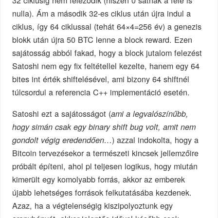
nulla). Ám a második 32-es ciklus után újra indul a
ciklus, így 64 ciklussal (tehát 64×4=256 év) a genezis
blokk után újra 50 BTC lenne a block reward. Ezen
sajátosság abból fakad, hogy a block jutalom felezést
Satoshi nem egy fix feltétellel kezelte, hanem egy 64
bites int érték shiftelésével, ami bizony 64 shiftnél
túlcsordul a referencia C++ implementáció esetén.
Satoshi ezt a sajátosságot (
ami a legvalószínűbb,
hogy simán csak egy binary shift bug volt, amit nem
) azzal indokolta, hogy a
gondolt végig eredendően…
Bitcoin tervezésekor a természeti kincsek jellemzőire
próbált építeni, ahol pl teljesen logikus, hogy miután
kimerült egy komolyabb forrás, akkor az emberek
újabb lehetséges források felkutatásába kezdenek.
Azaz, ha a végtelenségig kiszipolyoztunk egy