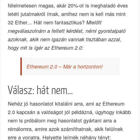
félelmetesen magas, akár 20%-ot is meghaladó éves
letéti jutalmakról írnak, amihez nem is kell más mint
32 Ether… Hát nem fantasztikus?
Mielőtt
megválaszolnám a feltett kérdést, némi gyorstalpaló
azoknak, akik nem igazán vannak tisztában azzal,
hogy mit is ígér az Ethereum 2.0:
Ethereum 2.0 – Már a horizonton!
Válasz: hát nem…
Nehéz jó hasonlatot kitalálni arra, ami az Ethereum
2.0 kapcsán a valóságot jól példázná, úgyhogy inkább
nem is próbálom meg hasonlatot gyártani arra a
rémálomra, amire azok számíthatnak, akik felülnek
erre a vonatra. Helyette leírnék néhány tényt: