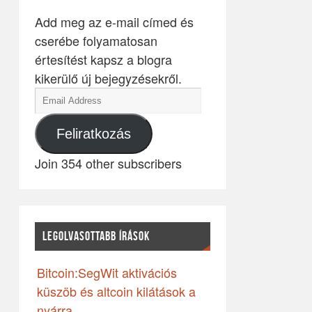
Add meg az e-mail címed és
cserébe folyamatosan
értesítést kapsz a blogra
kikerülő új bejegyzésekről.
Feliratkozás
Join 354 other subscribers
LEGOLVASOTTABB ÍRÁSOK
Bitcoin:SegWit aktivációs
küszöb és altcoin kilátások a
nyárra