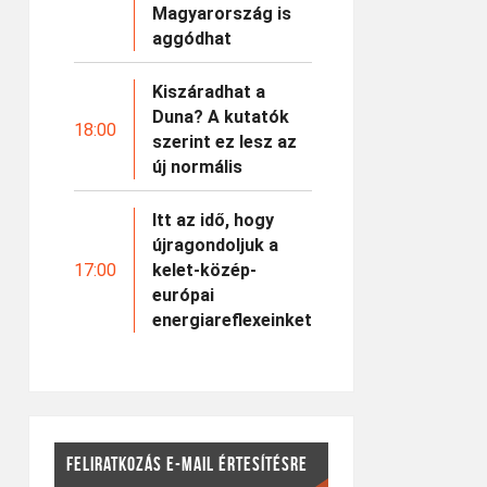
Magyarország is
aggódhat
Kiszáradhat a
Duna? A kutatók
18:00
szerint ez lesz az
új normális
Itt az idő, hogy
újragondoljuk a
17:00
kelet-közép-
európai
energiareflexeinket
FELIRATKOZÁS E-MAIL ÉRTESÍTÉSRE