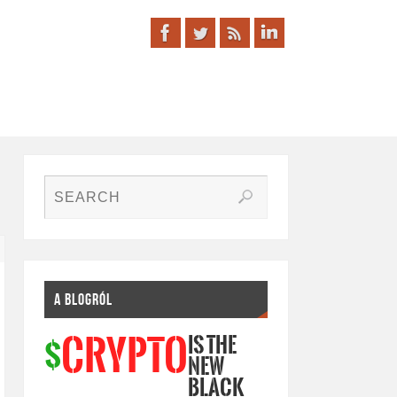
A BLOGRÓL
IS THE
CRYPTO
$
NEW
BLACK