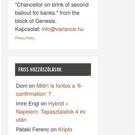
"Chancellor on brink of second
bailout for banks." from the
block of Genesis.
Kapcsolat:
info@variance.hu
Privacy Policy...
FRISS HOZZÁSZÓLÁSOK:
Dom
on
Miért is fontos a ‘6-
confirmation’ ?
Imre Engi
on
Hybrid +
Napelem: Tapasztalatok 4 év
után
Pataki Ferenc
on
Kripto