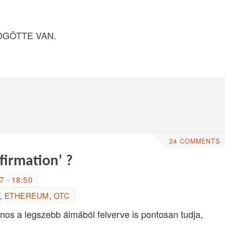
ÖGÖTTE VAN.
24 COMMENTS
nfirmation’ ?
 - 18:50
,
ETHEREUM
,
OTC
onos a legszebb álmából felverve is pontosan tudja,