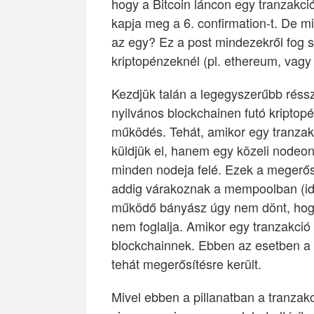
hogy a Bitcoin láncon egy tranzakc
kapja meg a 6. confirmation-t. De m
az egy? Ez a post mindezekről fog s
kriptopénzeknél (pl. ethereum, vagy 
Kezdjük talán a legegyszerűbb réssz
nyilvános blockchainen futó kriptop
működés. Tehát, amikor egy tranzak
küldjük el, hanem egy közeli nodeon 
minden nodeja felé. Ezek a megerős
addig várakoznak a mempoolban (ide
működő bányász úgy nem dönt, hogy
nem foglalja. Amikor egy tranzakció
blockchainnek. Ebben az esetben a 
tehát megerősítésre került.
Mivel ebben a pillanatban a tranzak