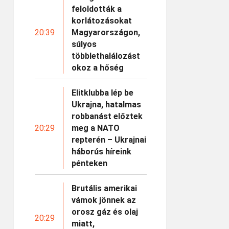
feloldották a
korlátozásokat
20:39
Magyarországon,
súlyos
többlethalálozást
okoz a hőség
Elitklubba lép be
Ukrajna, hatalmas
robbanást előztek
20:29
meg a NATO
repterén – Ukrajnai
háborús híreink
pénteken
Brutális amerikai
vámok jönnek az
orosz gáz és olaj
20:29
miatt,