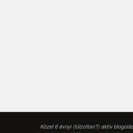
Közel 6 évnyi (túlzottan?) aktív blogolá