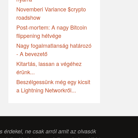
Novemberi Variance $crypto
roadshow
Post-mortem: A nagy Bitcoin
flippening hétvége
Nagy fogalmatlanság határozó
- A bevezető
Kitartás, lassan a végéhez
érünk...
Beszélgessünk még egy kicsit
a Lightning Networkről...
is érdekel, ne csak arról amit az olvasók