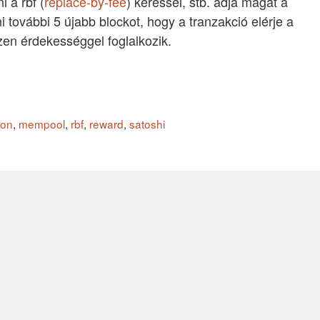
i a rbf (
replace-by-fee
) kéréssel, stb. adja magát a
i további 5 újabb blockot, hogy a tranzakció elérje a
zen érdekességgel foglalkozik.
ion
,
mempool
,
rbf
,
reward
,
satoshi