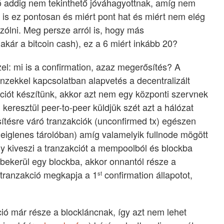
ió addig nem tekinthető jóváhagyottnak, amíg nem
i is ez pontosan és miért pont hat és miért nem elég
zólni. Meg persze arról is, hogy más
akár a bitcoin cash), ez a 6 miért inkább 20?
el: mi is a confirmation, azaz megerősítés? A
énzekkel kapcsolatban alapvetés a decentralizált
ciót készítünk, akkor azt nem egy központi szervnek
keresztül peer-to-peer küldjük szét azt a hálózat
ítésre váró tranzakciók (unconfirmed tx) egészen
iglenes tárolóban) amíg valamelyik fullnode mögött
 kiveszi a tranzakciót a mempoolból és blockba
 bekerül egy blockba, akkor onnantól része a
tranzakció megkapja a 1
confirmation állapotot,
st
ció már része a blockláncnak, így azt nem lehet