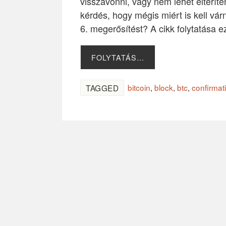
visszavonni, vagy nem lehet eltéríten
kérdés, hogy mégis miért is kell várn
6. megerősítést? A cikk folytatása e
FOLYTATÁS…
bitcoin
,
block
,
btc
,
confirmat
TAGGED