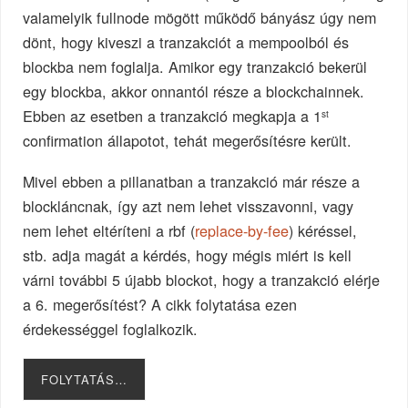
valamelyik fullnode mögött működő bányász úgy nem
dönt, hogy kiveszi a tranzakciót a mempoolból és
blockba nem foglalja. Amikor egy tranzakció bekerül
egy blockba, akkor onnantól része a blockchainnek.
Ebben az esetben a tranzakció megkapja a 1
st
confirmation állapotot, tehát megerősítésre került.
Mivel ebben a pillanatban a tranzakció már része a
blockláncnak, így azt nem lehet visszavonni, vagy
nem lehet eltéríteni a rbf (
replace-by-fee
) kéréssel,
stb. adja magát a kérdés, hogy mégis miért is kell
várni további 5 újabb blockot, hogy a tranzakció elérje
a 6. megerősítést? A cikk folytatása ezen
érdekességgel foglalkozik.
FOLYTATÁS…