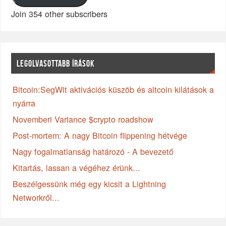
Join 354 other subscribers
LEGOLVASOTTABB ÍRÁSOK
Bitcoin:SegWit aktivációs küszöb és altcoin kilátások a
nyárra
Novemberi Variance $crypto roadshow
Post-mortem: A nagy Bitcoin flippening hétvége
Nagy fogalmatlanság határozó - A bevezető
Kitartás, lassan a végéhez érünk...
Beszélgessünk még egy kicsit a Lightning
Networkről...