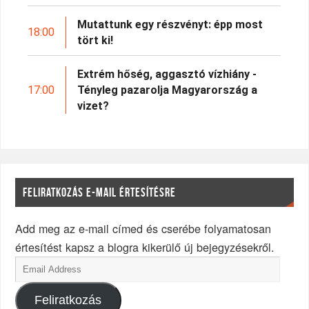
Mutattunk egy részvényt: épp most
18:00
tört ki!
Extrém hőség, aggasztó vízhiány -
17:00
Tényleg pazarolja Magyarország a
vizet?
FELIRATKOZÁS E-MAIL ÉRTESÍTÉSRE
Add meg az e-mail címed és cserébe folyamatosan
értesítést kapsz a blogra kikerülő új bejegyzésekről.
Feliratkozás