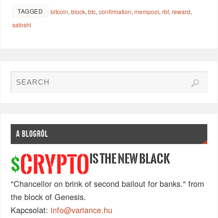
TAGGED
bitcoin
,
block
,
btc
,
confirmation
,
mempool
,
rbf
,
reward
,
satoshi
A BLOGRÓL
IS THE NEW BLACK
CRYPTO
$
"Chancellor on brink of second bailout for banks." from
the block of Genesis.
Kapcsolat:
info@variance.hu