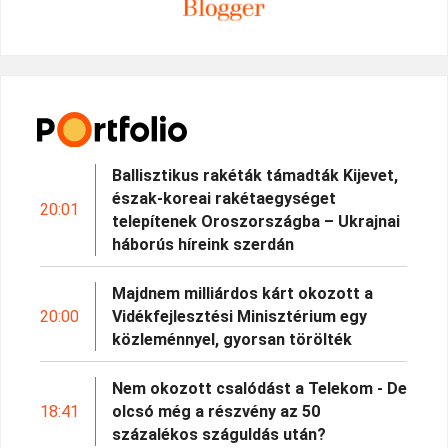
Ballisztikus rakéták támadták Kijevet,
észak-koreai rakétaegységet
20:01
telepítenek Oroszországba – Ukrajnai
háborús híreink szerdán
Majdnem milliárdos kárt okozott a
20:00
Vidékfejlesztési Minisztérium egy
közleménnyel, gyorsan törölték
Nem okozott csalódást a Telekom - De
18:41
olcsó még a részvény az 50
százalékos száguldás után?