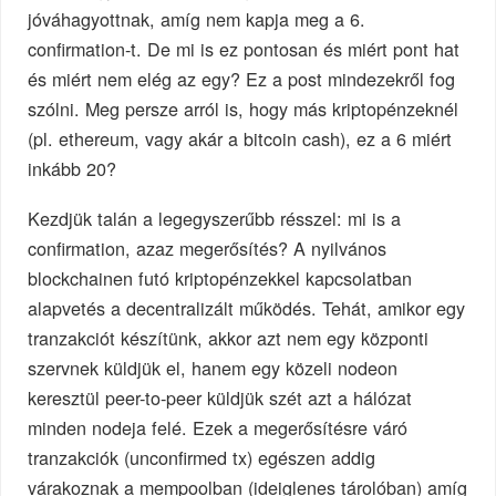
jóváhagyottnak, amíg nem kapja meg a 6.
confirmation-t. De mi is ez pontosan és miért pont hat
és miért nem elég az egy? Ez a post mindezekről fog
szólni. Meg persze arról is, hogy más kriptopénzeknél
(pl. ethereum, vagy akár a bitcoin cash), ez a 6 miért
inkább 20?
Kezdjük talán a legegyszerűbb résszel: mi is a
confirmation, azaz megerősítés? A nyilvános
blockchainen futó kriptopénzekkel kapcsolatban
alapvetés a decentralizált működés. Tehát, amikor egy
tranzakciót készítünk, akkor azt nem egy központi
szervnek küldjük el, hanem egy közeli nodeon
keresztül peer-to-peer küldjük szét azt a hálózat
minden nodeja felé. Ezek a megerősítésre váró
tranzakciók (unconfirmed tx) egészen addig
várakoznak a mempoolban (ideiglenes tárolóban) amíg