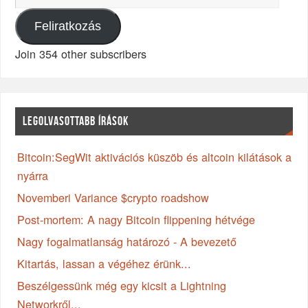
Feliratkozás
Join 354 other subscribers
LEGOLVASOTTABB ÍRÁSOK
Bitcoin:SegWit aktivációs küszöb és altcoin kilátások a
nyárra
Novemberi Variance $crypto roadshow
Post-mortem: A nagy Bitcoin flippening hétvége
Nagy fogalmatlanság határozó - A bevezető
Kitartás, lassan a végéhez érünk...
Beszélgessünk még egy kicsit a Lightning
Networkről...