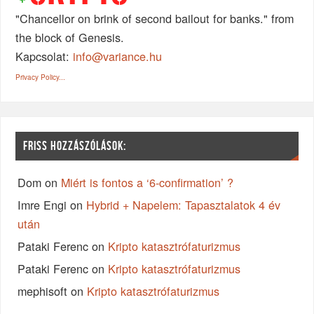
"Chancellor on brink of second bailout for banks." from
the block of Genesis.
Kapcsolat:
info@variance.hu
Privacy Policy...
FRISS HOZZÁSZÓLÁSOK:
Dom
on
Miért is fontos a ‘6-confirmation’ ?
Imre Engi
on
Hybrid + Napelem: Tapasztalatok 4 év
után
Pataki Ferenc
on
Kripto katasztrófaturizmus
Pataki Ferenc
on
Kripto katasztrófaturizmus
mephisoft
on
Kripto katasztrófaturizmus