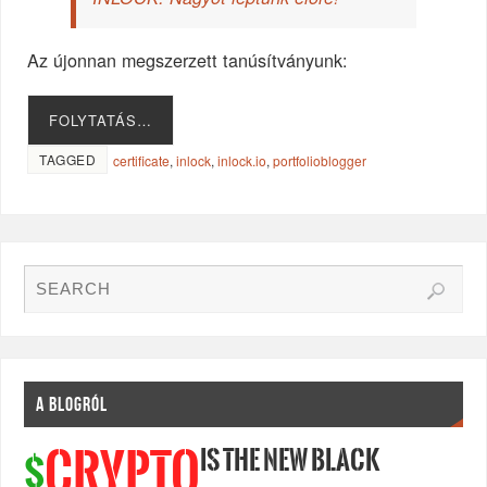
Az újonnan megszerzett tanúsítványunk:
FOLYTATÁS…
TAGGED
certificate
,
inlock
,
inlock.io
,
portfolioblogger
A BLOGRÓL
IS THE NEW BLACK
CRYPTO
$