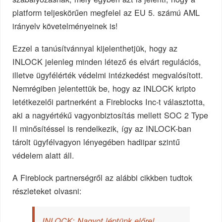
platform teljeskörűen megfelel az EU 5. számú AML
irányelv követelményeinek is!
Ezzel a tanúsítvánnyal kijelenthetjük, hogy az
INLOCK jelenleg minden létező és elvárt regulációs,
illetve ügyfélérték védelmi intézkedést megvalósított.
Nemrégiben jelentettük be, hogy az INLOCK kripto
letétkezelői partnerként a Fireblocks Inc-t választotta,
aki a nagyértékű vagyonbiztosítás mellett SOC 2 Type
II minősítéssel is rendelkezik, így az INLOCK-ban
tárolt ügyfélvagyon lényegében hadiipar szintű
védelem alatt áll.
A Fireblock partnerségről az alábbi cikkben tudtok
részleteket olvasni:
INLOCK: Nagyot léptünk előre!