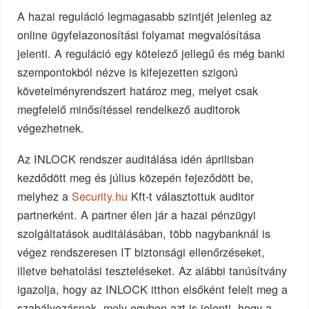
A hazai reguláció legmagasabb szintjét jelenleg az
online ügyfelazonosítási folyamat megvalósítása
jelenti. A reguláció egy kötelező jellegű és még banki
szempontokból nézve is kifejezetten szigorú
követelményrendszert határoz meg, melyet csak
megfelelő minősítéssel rendelkező auditorok
végezhetnek.
Az INLOCK rendszer auditálása idén áprilisban
kezdődött meg és július közepén fejeződött be,
melyhez a
Security.hu
Kft-t választottuk auditor
partnerként. A partner élen jár a hazai pénzügyi
szolgáltatások auditálásában, több nagybanknál is
végez rendszeresen IT biztonsági ellenőrzéseket,
illetve behatolási teszteléseket. Az alábbi tanúsítvány
igazolja, hogy az INLOCK itthon elsőként felelt meg a
szabályozásnak, mely egyben azt is jelenti, hogy a