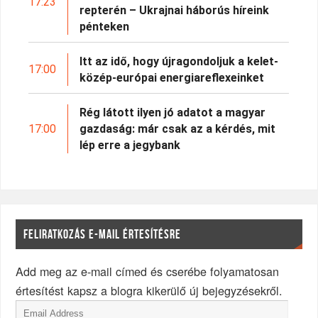
17:23
repterén – Ukrajnai háborús híreink
pénteken
Itt az idő, hogy újragondoljuk a kelet-
17:00
közép-európai energiareflexeinket
Rég látott ilyen jó adatot a magyar
17:00
gazdaság: már csak az a kérdés, mit
lép erre a jegybank
FELIRATKOZÁS E-MAIL ÉRTESÍTÉSRE
Add meg az e-mail címed és cserébe folyamatosan
értesítést kapsz a blogra kikerülő új bejegyzésekről.