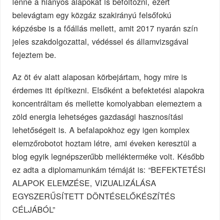
lenne a hiányos alapokat is befoltozni, ezért
belevágtam egy közgáz szakirányú felsőfokú
képzésbe is a főállás mellett, amit 2017 nyarán szín
jeles szakdolgozattal, védéssel és államvizsgával
fejeztem be.
Az öt év alatt alaposan körbejártam, hogy mire is
érdemes itt építkezni. Elsőként a befektetési alapokra
koncentráltam és mellette komolyabban elemeztem a
zöld energia lehetséges gazdasági hasznosítási
lehetőségeit is. A befalapokhoz egy igen komplex
elemzőrobotot hoztam létre, ami éveken keresztül a
blog egyik legnépszerűbb mellékterméke volt. Később
ez adta a diplomamunkám témáját is: “BEFEKTETÉSI
ALAPOK ELEMZÉSE, VIZUALIZÁLÁSA
EGYSZERŰSÍTETT DÖNTÉSELŐKÉSZÍTÉS
CÉLJÁBÓL”