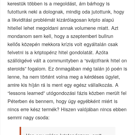
kerestük többen is a megoldást, ám bárhogy is
futottunk neki a dolognak, mindig oda jutottunk, hogy
a likviditási problémát kizárólagosan kripto alapú
hitellel lehet megoldani annak volumene miatt. Azt
mondanom sem kell, hogy a szeptemberi bullrun
kellős közepén mekkora krízis volt egyáltalán csak
felvetni is a kriptopénz hitel gondolatát. Azóta
szállóigévé vált a communityben a “svájcifrank hitel on
steroids” fogalom. Ez önmagában még talán jó poén is
lenne, ha nem történt volna meg a kérdéses ügylet,
amire kis híján rá is ment egy egész vállalkozás. A
“lessons learned” utógondozási fázis közben merült fel
Péterben és bennem, hogy úgy egyébként miért is
nincs erre kész termék? Hiszen valójában nincs ebben
semmi nagy csoda: