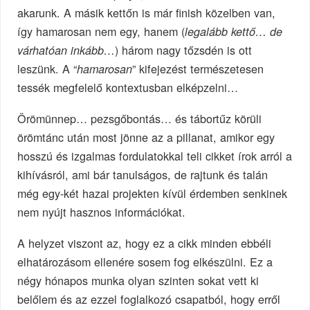
akarunk. A másik kettőn is már finish közelben van,
így hamarosan nem egy, hanem (
legalább kettő… de
) három nagy tőzsdén is ott
várhatóan inkább…
leszünk. A “
” kifejezést természetesen
hamarosan
tessék megfelelő kontextusban elképzelni…
Örömünnep… pezsgőbontás… és tábortűz körüli
örömtánc után most jönne az a pillanat, amikor egy
hosszú és izgalmas fordulatokkal teli cikket írok arról a
kihívásról, ami bár tanulságos, de rajtunk és talán
még egy-két hazai projekten kívül érdemben senkinek
nem nyújt hasznos információkat.
A helyzet viszont az, hogy ez a cikk minden ebbéli
elhatározásom ellenére sosem fog elkészülni. Ez a
négy hónapos munka olyan szinten sokat vett ki
belőlem és az ezzel foglalkozó csapatból, hogy erről