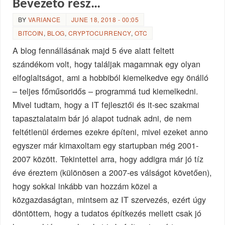
Bevezető rész…
BY
VARIANCE
JUNE 18, 2018 - 00:05
BITCOIN
,
BLOG
,
CRYPTOCURRENCY
,
OTC
A blog fennállásának majd 5 éve alatt feltett
szándékom volt, hogy találjak magamnak egy olyan
elfoglaltságot, ami a hobbiból kiemelkedve egy önálló
– teljes főműsoridős – programmá tud kiemelkedni.
Mivel tudtam, hogy a IT fejlesztői és it-sec szakmai
tapasztalataim bár jó alapot tudnak adni, de nem
feltétlenül érdemes ezekre építeni, mivel ezeket anno
egyszer már kimaxoltam egy startupban még 2001-
2007 között. Tekintettel arra, hogy addigra már jó tíz
éve éreztem (különösen a 2007-es válságot követően),
hogy sokkal inkább van hozzám közel a
közgazdaságtan, mintsem az IT szervezés, ezért úgy
döntöttem, hogy a tudatos építkezés mellett csak jó