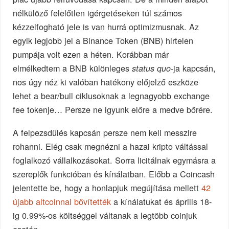
nélkülöző felelőtlen igérgetéseken túl számos
kézzelfogható jele is van hurrá optimizmusnak. Az
egyik legjobb jel a Binance Token (BNB) hirtelen
pumpája volt ezen a héten. Korábban már
elmélkedtem a BNB különleges
-ja kapcsán,
status quo
nos úgy néz ki valóban hatékony előjelző eszköze
lehet a bear/bull ciklusoknak a legnagyobb exchange
fee tokenje… Persze ne igyunk előre a medve bőrére.
A felpezsdülés kapcsán persze nem kell messzire
rohanni. Elég csak megnézni a hazai kripto váltással
foglalkozó vállalkozásokat. Sorra licitálnak egymásra a
szereplők funkcióban és kínálatban. Előbb a Coincash
jelentette be, hogy a honlapjuk megújítása mellett
42
újabb altcoinnal bővítették
a kínálatukat és április 18-
ig 0.99%-os költséggel váltanak a legtöbb coinjuk
esetén.