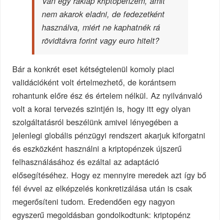
Van egy raklap kriptopénzem, amit
nem akarok eladni, de fedezetként
használva, miért ne kaphatnék rá
rövidtávra forint vagy euro hitelt?
Bár a konkrét eset kétségtelenül komoly piaci
validációként volt értelmezhető, de korántsem
rohantunk előre ész és értelem nélkül. Az nyilvánvaló
volt a korai tervezés szintjén is, hogy itt egy olyan
szolgáltatásról beszélünk amivel lényegében a
jelenlegi globális pénzügyi rendszert akarjuk kiforgatni
és eszközként használni a kriptopénzek újszerű
felhasználásához és ezáltal az adaptáció
elősegítéséhez. Hogy ez mennyire meredek azt így bő
fél évvel az elképzelés konkretizálása után is csak
megerősíteni tudom. Eredendően egy nagyon
egyszerű megoldásban gondolkodtunk: kriptopénz