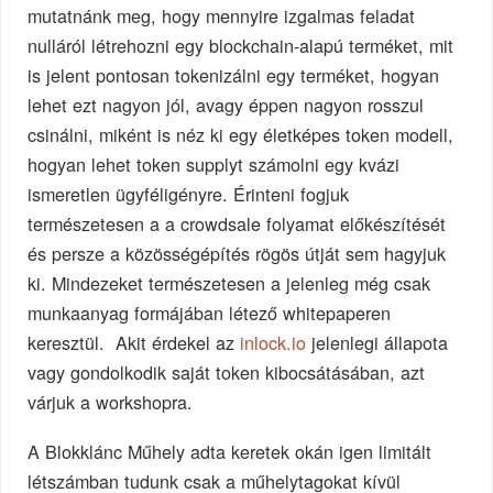
mutatnánk meg, hogy mennyire izgalmas feladat
nulláról létrehozni egy blockchain-alapú terméket, mit
is jelent pontosan tokenizálni egy terméket, hogyan
lehet ezt nagyon jól, avagy éppen nagyon rosszul
csinálni, miként is néz ki egy életképes token modell,
hogyan lehet token supplyt számolni egy kvázi
ismeretlen ügyféligényre. Érinteni fogjuk
természetesen a a crowdsale folyamat előkészítését
és persze a közösségépítés rögös útját sem hagyjuk
ki. Mindezeket természetesen a jelenleg még csak
munkaanyag formájában létező whitepaperen
keresztül. Akit érdekel az
inlock.io
jelenlegi állapota
vagy gondolkodik saját token kibocsátásában, azt
várjuk a workshopra.
A Blokklánc Műhely adta keretek okán igen limitált
létszámban tudunk csak a műhelytagokat kívül