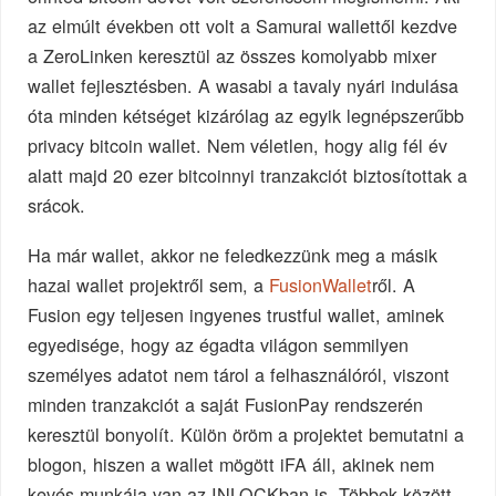
az elmúlt években ott volt a Samurai wallettől kezdve
a ZeroLinken keresztül az összes komolyabb mixer
wallet fejlesztésben. A wasabi a tavaly nyári indulása
óta minden kétséget kizárólag az egyik legnépszerűbb
privacy bitcoin wallet. Nem véletlen, hogy alig fél év
alatt majd 20 ezer bitcoinnyi tranzakciót biztosítottak a
srácok.
Ha már wallet, akkor ne feledkezzünk meg a másik
hazai wallet projektről sem, a
FusionWallet
ről. A
Fusion egy teljesen ingyenes trustful wallet, aminek
egyedisége, hogy az égadta világon semmilyen
személyes adatot nem tárol a felhasználóról, viszont
minden tranzakciót a saját FusionPay rendszerén
keresztül bonyolít. Külön öröm a projektet bemutatni a
blogon, hiszen a wallet mögött iFA áll, akinek nem
kevés munkája van az INLOCKban is. Többek között