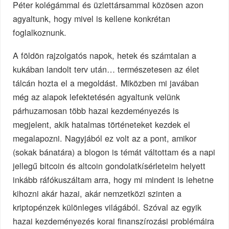
Péter kolégámmal és üzlettársammal közösen azon
agyaltunk, hogy mivel is kellene konkrétan
foglalkoznunk.
A földön rajzolgatós napok, hetek és számtalan a
kukában landolt terv után… természetesen az élet
tálcán hozta el a megoldást. Miközben mi javában
még az alapok lefektetésén agyaltunk velünk
párhuzamosan több hazai kezdeményezés is
megjelent, akik hatalmas történeteket kezdek el
megalapozni. Nagyjából ez volt az a pont, amikor
(sokak bánatára) a blogon is témát váltottam és a napi
jellegű bitcoin és altcoin gondolatkísérleteim helyett
inkább ráfókuszáltam arra, hogy mi mindent is lehetne
kihozni akár hazai, akár nemzetközi szinten a
kriptopénzek különleges világából. Szóval az egyik
hazai kezdeményezés korai finanszírozási problémáira