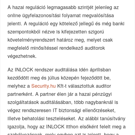
A hazai reguláció legmagasabb szintjét jelenleg az
online ügyfelazonosítási folyamat megvalósítása
jelenti. A reguláció egy kötelező jellegű és még banki
szempontokból nézve is kifejezetten szigorú
követelményrendszert határoz meg, melyet csak
megfelelő minősítéssel rendelkező auditorok
végezhetnek.
Az INLOCK rendszer auditálása idén áprilisban
kezdődött meg és július közepén fejeződött be,
melyhez a
Security.hu
Kft-t választottuk auditor
partnerként. A partner élen jár a hazai pénzügyi
szolgáltatások auditálásában, több nagybanknál is
végez rendszeresen IT biztonsági ellenőrzéseket,
illetve behatolási teszteléseket. Az alábbi tanúsítvány
igazolja, hogy az INLOCK itthon elsőként felelt meg a
szabályozásnak, mely egyben azt is jelenti, hogy a