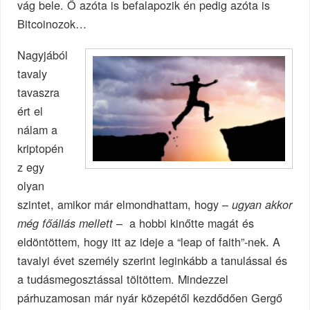
vág bele. Ő azóta is befalapozik én pedig azóta is
Bitcoinozok…
Nagyjából
tavaly
tavaszra
ért el
nálam a
kriptopén
z egy
olyan
szintet, amikor már elmondhattam, hogy –
ugyan akkor
– a hobbi kinőtte magát és
még főállás mellett
eldöntöttem, hogy itt az ideje a “leap of faith”-nek. A
tavalyi évet személy szerint leginkább a tanulással és
a tudásmegosztással töltöttem. Mindezzel
párhuzamosan már nyár közepétől kezdődően Gergő