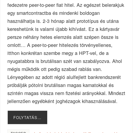
fedezetre peer-to-peer fiat hitel. Az egészet belerakjuk
egy smartcontractba és mindenki boldogan
használhatja is. 2-3 hónap alatt prototípus és utána
kereshetünk is valami újabb kihívást. Ez a kártyavár
persze néhány hetes elemzés alatt szépen össze is
omlott… A peer-to-peer hitelezés törvényellenes,
itthon konkrétan szembe megy a HPT-vel, de a
nyugatabbra is brutálisan szét van szabályozva. Ahol
mégis működik ott pedig szabad rablás van.
Lényegében az adott régió alulfejlett bankrendszerét
próbálják pótolni brutálisan magas kamatokkal és
szintén magas vissza nem fizetési arányokkal. Mindezt
jellemzően egyébként joghézagok kihasználásával.
FOLYTATÁS…