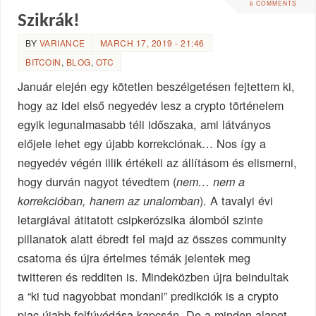
6 COMMENTS
Szikrák!
BY
VARIANCE
MARCH 17, 2019 - 21:46
BITCOIN
,
BLOG
,
OTC
Január elején egy kötetlen beszélgetésen fejtettem ki,
hogy az idei első negyedév lesz a crypto történelem
egyik legunalmasabb téli időszaka, ami látványos
előjele lehet egy újabb korrekciónak… Nos így a
negyedév végén illik értékeli az állításom és elismerni,
hogy durván nagyot tévedtem (
nem… nem a
). A tavalyi évi
korrekcióban, hanem az unalomban
letargiával átitatott csipkerózsika álomból szinte
pillanatok alatt ébredt fel majd az összes community
csatorna és újra értelmes témák jelentek meg
twitteren és redditen is. Mindeközben újra beindultak
a “ki tud nagyobbat mondani” predikciók is a crypto
piac újabb felfúvódása kapcsán. De a minden alapot