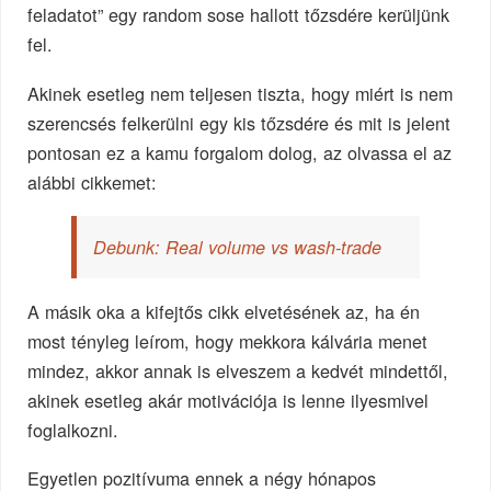
feladatot” egy random sose hallott tőzsdére kerüljünk
fel.
Akinek esetleg nem teljesen tiszta, hogy miért is nem
szerencsés felkerülni egy kis tőzsdére és mit is jelent
pontosan ez a kamu forgalom dolog, az olvassa el az
alábbi cikkemet:
Debunk: Real volume vs wash-trade
A másik oka a kifejtős cikk elvetésének az, ha én
most tényleg leírom, hogy mekkora kálvária menet
mindez, akkor annak is elveszem a kedvét mindettől,
akinek esetleg akár motivációja is lenne ilyesmivel
foglalkozni.
Egyetlen pozitívuma ennek a négy hónapos