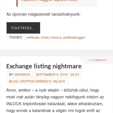
Az újonnan megszerzett tanúsítványunk:
FOLYTATÁS…
TAGGED
certificate
,
inlock
,
inlock.io
,
portfolioblogger
12 COMMENTS
Exchange listing nightmare
BY
VARIANCE
SEPTEMBER 9, 2019 - 23:23
BLOG
,
CRYPTOCURRENCY
,
INLOCK
Anno, amikor – a nyár elején – kitűztük célul, hogy
most
nagyon nekifogunk intézni az
már aztán tényleg
INLOCK kriptotőzsdei listázását, akkor elhatároztam,
hogy ennek a kalandnak a végén írni fogok erről az