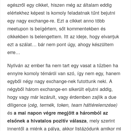
egészről egy cikket, hiszen még az általam eddig
elértekhez képest is komoly feladatnak tűnt bejutni
egy nagy exchange-re. Ezt a cikket anno több
meetupon is beígértem, sőt kommentekben és
cikkekben is belengettem. Itt az ideje, hogy elvarrjuk
ezt a szálat… bár nem pont úgy, ahogy készültem
erre…
Nyilván az ember fia nem tart egy vasat a tűzben ha
ennyire komoly témáról van szó, így nem egy, hanem
egyből négy nagy exchange-nek futottunk neki. A
négyből három exchange-en sikerült eljutni addig,
hogy vagy már lezárult, vagy érdemben zajlik a due
diligence (
cég, termék, token, team háttérelemzése)
és
a mai napon végre megjött a háromból az
, mely szerint
elsőnek a hivatalos pozitív válasza
innentől a miénk a pálya, akkor listázódunk amikor mi