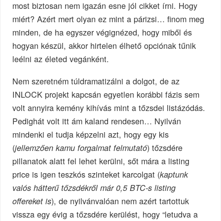
most biztosan nem igazán esne jól cikket írni. Hogy
miért? Azért mert olyan ez mint a párizsi… finom meg
minden, de ha egyszer végignézed, hogy miből és
hogyan készül, akkor hirtelen élhető opciónak tűnik
leélni az életed vegánként.
Nem szeretném túldramatizálni a dolgot, de az
INLOCK projekt kapcsán egyetlen korábbi fázis sem
volt annyira kemény kihívás mint a tőzsdei listázódás.
Pedighát volt itt ám kaland rendesen… Nyilván
mindenki el tudja képzelni azt, hogy egy kis
(
) tőzsdére
jellemzően kamu forgalmat felmutató
pillanatok alatt fel lehet kerülni, sőt mára a listing
price is igen teszkós szinteket karcolgat (
kaptunk
valós hátterű tőzsdékről már 0,5 BTC-s listing
), de nyilvánvalóan nem azért tartottuk
offereket is
vissza egy évig a tőzsdére kerülést, hogy “letudva a