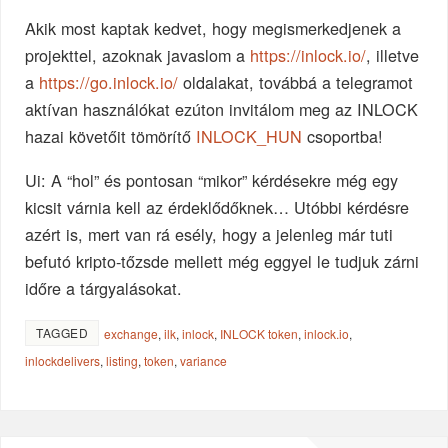
Akik most kaptak kedvet, hogy megismerkedjenek a
projekttel, azoknak javaslom a
https://inlock.io/
, illetve
a
https://go.inlock.io/
oldalakat, továbbá a telegramot
aktívan használókat ezúton invitálom meg az INLOCK
hazai követőit tömörítő
INLOCK_HUN
csoportba!
Ui: A “hol” és pontosan “mikor” kérdésekre még egy
kicsit várnia kell az érdeklődőknek… Utóbbi kérdésre
azért is, mert van rá esély, hogy a jelenleg már tuti
befutó kripto-tőzsde mellett még eggyel le tudjuk zárni
időre a tárgyalásokat.
TAGGED
exchange
,
ilk
,
inlock
,
INLOCK token
,
inlock.io
,
inlockdelivers
,
listing
,
token
,
variance