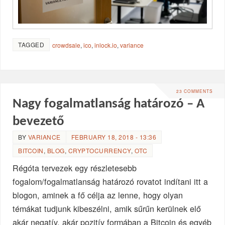
TAGGED
crowdsale
,
ico
,
inlock.io
,
variance
23 COMMENTS
Nagy fogalmatlanság határozó – A
bevezető
BY
VARIANCE
FEBRUARY 18, 2018 - 13:36
BITCOIN
,
BLOG
,
CRYPTOCURRENCY
,
OTC
Régóta tervezek egy részletesebb
fogalom/fogalmatlanság határozó rovatot indítani itt a
blogon, aminek a fő célja az lenne, hogy olyan
témákat tudjunk kibeszélni, amik sűrűn kerülnek elő
akár negatív, akár pozitív formában a Bitcoin és egyéb