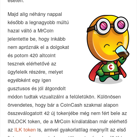
Majd alig néhány nappal
később a legnagyobb múltú
hazai váltó a MrCoin
jelentette be, hogy inkább
nem apróznák el a dolgokat
és potom 420 altcoint
tesznek elérhetővé az
ügyfeleik részére, melyet
egyébként egy igen
gusztusos és jól átgondolt
módon tudtak vizualizálni a felületükön. Különösen
örvendetes, hogy bár a CoinCash szakmai alapon
összeválogatott 42 új tokenjébe még nem fért bele az
INLOCK token, de a MrCoin kínálatában már elérhető
az
ILK token
is, amivel gyakorlatilag megnyílt az első