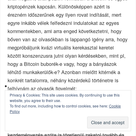
kriptopénzek kapcsán. Különösképpen azért is
érezném időszerűnek egy ilyen rovat indítását, mert
egyre inkább vélek felfedezni indulatokat az egyes
kommentekben, ami arra enged következtetni, hogy
bőven van az olvasókban is lappangó igény arra, hogy
megpróbáljunk kvázi virtuális kerekasztal keretei
között konszenzusra jutni olyan kérdésekben, mint pl,
hogy a Bitcoin buborék-e vagy, hogy a bányászok
léhűtő munkakerülők-e? Azonban mielőtt kitérnék a
konkrét tartalomra, néhány közérdekű történetre is
felhívnám az olvasók figyelmét:
Privacy & Cookies: This site uses cookies. By continuing to use this
website, you agree to their use.
Borbás Anti, a Blokklánc Műhely nevében keresett
To find out more, including how to control cookies, see here:
Cookie
meg azzal a kéréssel, hogy a blog olvasóin keresztül
Policy
próbáljunk megoldást találni a Műhely egy igen nagy
problémájára. A december közepén indult
kezdeményezés azóta is töretlenül zakatol tovább és