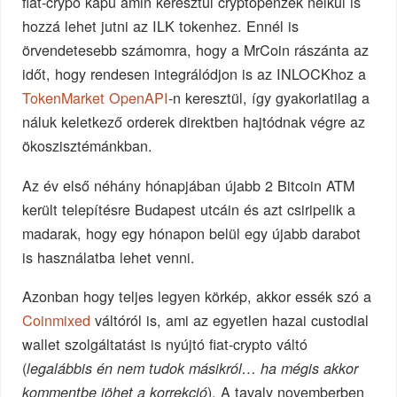
fiat-crypo kapu amin keresztül cryptopénzek nélkül is
hozzá lehet jutni az ILK tokenhez. Ennél is
örvendetesebb számomra, hogy a MrCoin rászánta az
időt, hogy rendesen integrálódjon is az INLOCKhoz a
TokenMarket OpenAPI
-n keresztül, így gyakorlatilag a
náluk keletkező orderek direktben hajtódnak végre az
ökoszisztémánkban.
Az év első néhány hónapjában újabb 2 Bitcoin ATM
került telepítésre Budapest utcáin és azt csiripelik a
madarak, hogy egy hónapon belül egy újabb darabot
is használatba lehet venni.
Azonban hogy teljes legyen körkép, akkor essék szó a
Coinmixed
váltóról is, ami az egyetlen hazai custodial
wallet szolgáltatást is nyújtó fiat-crypto váltó
(
legalábbis én nem tudok másikról… ha mégis akkor
). A tavaly novemberben
kommentbe jöhet a korrekció