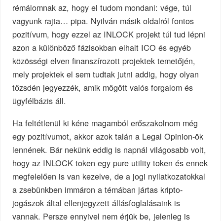
rémálomnak az, hogy el tudom mondani: vége, túl
vagyunk rajta… pipa. Nyilván másik oldalról fontos
pozitívum, hogy ezzel az INLOCK projekt túl tud lépni
azon a különböző fázisokban elhalt ICO és egyéb
közösségi elven finanszírozott projektek temetőjén,
mely projektek el sem tudtak jutni addig, hogy olyan
tőzsdén jegyezzék, amik mögött valós forgalom és
ügyfélbázis áll.
Ha feltétlenül ki kéne magamból erőszakolnom még
egy pozitívumot, akkor azok talán a Legal Opinion-ök
lennének. Bár nekünk eddig is napnál világosabb volt,
hogy az INLOCK token egy pure utility token és ennek
megfelelően is van kezelve, de a jogi nyilatkozatokkal
a zsebünkben immáron a témában jártas kripto-
jogászok által ellenjegyzett állásfoglalásaink is
vannak. Persze ennyivel nem érjük be, jelenleg is