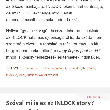
az ő keze munkája az INLOCK token smart contractja,
de az INLOCK exchange moduljának
automatizmusaihoz is sokat adott hozzá.
Nyilván így a cikk végén hosszan lehetne elmékledni
az INLOCK hatalmas újdonságairól is, de ezúttal nem
szeretném elvenni a többikről a reflektorfényt. Jó látni,
hogy a bear market ellenére (
)
vagy éppen pont azért?
itthon is komoly fejlesztések és termékek indultak el.
TAGGED
coinmixed
,
exchange
,
fusion
,
fusionwallet
,
ilk
,
inlock
,
inlock.io
,
local
,
trustless
,
wallet
,
wasabi
4 COMMENTS
Szóval mi is ez az INLOCK story?