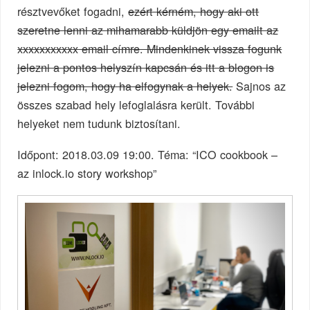
résztvevőket fogadni,
ezért kérném, hogy aki ott
szeretne lenni az mihamarabb küldjön egy emailt az
xxxxxxxxxxx email címre. Mindenkinek vissza fogunk
jelezni a pontos helyszín kapcsán és itt a blogon is
jelezni fogom, hogy ha elfogynak a helyek.
Sajnos az
összes szabad hely lefoglalásra került. További
helyeket nem tudunk biztosítani.
Időpont: 2018.03.09 19:00. Téma: “ICO cookbook –
az inlock.io story workshop”