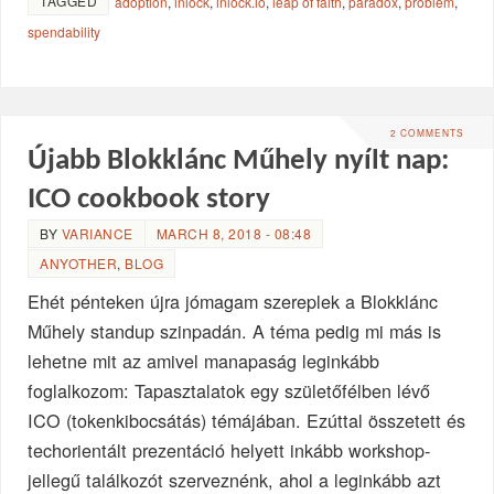
TAGGED
adoption
,
inlock
,
inlock.io
,
leap of faith
,
paradox
,
problem
,
spendability
2 COMMENTS
Újabb Blokklánc Műhely nyílt nap:
ICO cookbook story
BY
VARIANCE
MARCH 8, 2018 - 08:48
ANYOTHER
,
BLOG
Ehét pénteken újra jómagam szereplek a Blokklánc
Műhely standup szinpadán. A téma pedig mi más is
lehetne mit az amivel manapaság leginkább
foglalkozom: Tapasztalatok egy születőfélben lévő
ICO (tokenkibocsátás) témájában. Ezúttal összetett és
techorientált prezentáció helyett inkább workshop-
jellegű találkozót szerveznénk, ahol a leginkább azt