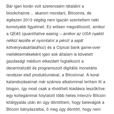
Bár igen korán volt szerencsém rátalálni a
blockchainre… akarom mondani, Bitcoinra, de
egészen 2013 végéig nem igazán szenteltem neki
komolyabb figyelmet. Ez erősen megváltozott, amikor
a QE#3 (
quantitative easing – amikor az USA nyakló
nélkül kezdte el nyomtatni a pénzt a saját
) és a Ciprusi bank game-over
kötvényvásárlásához
melléktermékeként igen sok általam is követett
gazdasági médium elkezdett foglalkozni a
decentralizált és programozott digitális monetáris
rendszer első produktumával, a Bitcoinnal. A korai
kalandozásaimat már számos alkalommal leírtam itt a
blogon, így most csak a rövidített kiadásra leszűkítve:
egy kollegámmal folytatott több hetes intenzív Bitcoin
kitárgyalás után én úgy döntöttem, hogy belevágok a
Bitcoin bányászatba, ő meg úgy döntött, hogy nem