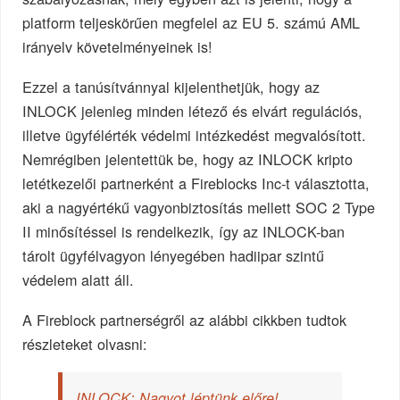
platform teljeskörűen megfelel az EU 5. számú AML
irányelv követelményeinek is!
Ezzel a tanúsítvánnyal kijelenthetjük, hogy az
INLOCK jelenleg minden létező és elvárt regulációs,
illetve ügyfélérték védelmi intézkedést megvalósított.
Nemrégiben jelentettük be, hogy az INLOCK kripto
letétkezelői partnerként a Fireblocks Inc-t választotta,
aki a nagyértékű vagyonbiztosítás mellett SOC 2 Type
II minősítéssel is rendelkezik, így az INLOCK-ban
tárolt ügyfélvagyon lényegében hadiipar szintű
védelem alatt áll.
A Fireblock partnerségről az alábbi cikkben tudtok
részleteket olvasni:
INLOCK: Nagyot léptünk előre!