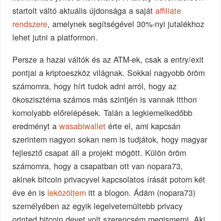
startolt váltó aktuális újdonsága a saját
affiliate
rendszere
, amelynek segítségével 30%-nyi jutalékhoz
lehet jutni a platformon.
Persze a hazai váltók és az ATM-ek, csak a entry/exit
pontjai a kriptoeszköz világnak. Sokkal nagyobb öröm
számomra, hogy hírt tudok adni arról, hogy az
ökoszisztéma számos más szintjén is vannak itthon
komolyabb előrelépések. Talán a legkiemelkedőbb
eredményt a
wasabiwallet
érte el, ami kapcsán
szerintem nagyon sokan nem is tudjátok, hogy magyar
fejlesztő csapat áll a projekt mögött. Külön öröm
számomra, hogy a csapatban ott van nopara73,
akinek bitcoin privacyvel kapcsolatos írását potom két
éve én is
leközöltem
itt a blogon. Ádám (nopara73)
személyében az egyik legelvetemültebb privacy
orinted bitcoin devet volt szerencsém megismerni. Aki