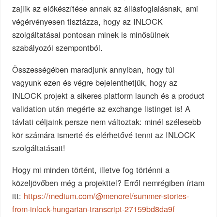
zajlik az előkészítése annak az állásfoglalásnak, ami
végérvényesen tisztázza, hogy az INLOCK
szolgáltatásai pontosan minek is minősülnek
szabályozói szempontból.
Összességében maradjunk annyiban, hogy túl
vagyunk ezen és végre bejelenthetjük, hogy az
INLOCK projekt a sikeres platform launch és a product
validation után megérte az exchange listinget is! A
távlati céljaink persze nem változtak: minél szélesebb
kör számára ismerté és elérhetővé tenni az INLOCK
szolgáltatásait!
Hogy mi minden történt, illetve fog történni a
közeljövőben még a projekttel? Erről nemrégiben írtam
itt:
https://medium.com/@menorel/summer-stories-
from-inlock-hungarian-transcript-27159bd8da9f