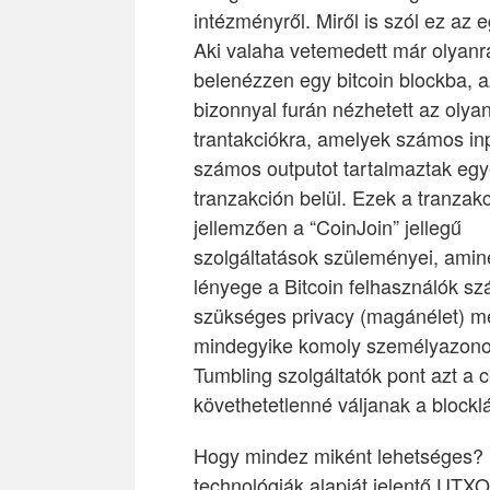
intézményről. Miről is szól ez az 
Aki valaha vetemedett már olyanr
belenézzen egy bitcoin blockba, 
bizonnyal furán nézhetett az olyan
trantakciókra, amelyek számos in
számos outputot tartalmaztak eg
tranzakción belül. Ezek a tranzak
jellemzően a “CoinJoin” jellegű
szolgáltatások szüleményei, amin
lényege a Bitcoin felhasználók s
szükséges privacy (magánélet) m
mindegyike komoly személyazonosí
Tumbling szolgáltatók pont azt a c
követhetetlenné váljanak a blockl
Hogy mindez miként lehetséges? E
technológiák alapját jelentő UTXO