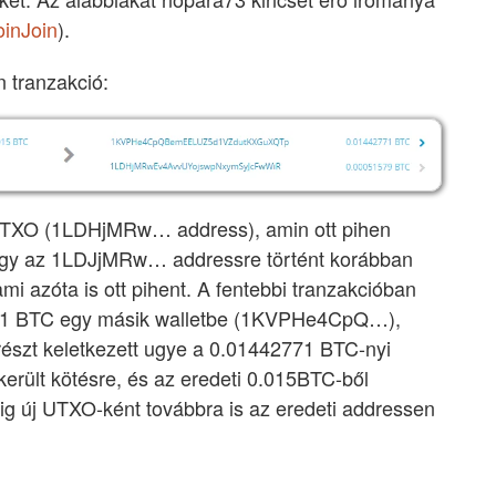
oinJoin
).
n tranzakció:
i UTXO (1LDHjMRw… address), amin ott pihen
 hogy az 1LDJjMRw… addressre történt korábban
 azóta is ott pihent. A fentebbi tranzakcióban
2771 BTC egy másik walletbe (1KVPHe4CpQ…),
részt keletkezett ugye a 0.01442771 BTC-nyi
került kötésre, és az eredeti 0.015BTC-ből
 új UTXO-ként továbbra is az eredeti addressen