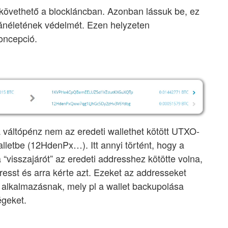
 követhető a blockláncban. Azonban lássuk be, ez
ánéletének védelmét. Ezen helyzeten
oncepció.
 váltópénz nem az eredeti wallethet kötött UTXO-
alletbe (12HdenPx…). Itt annyi történt, hogy a
 “visszajárót” az eredeti addresshez kötötte volna,
resst és arra kérte azt. Ezeket az addresseket
et alkalmazásnak, mely pl a wallet backupolása
égeket.