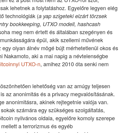
sak lehetnek a folytatáshoz. Egyelőre legyen elég
ntő technológiák (
a yap szigeteki elzárt törzsek
e-entry bookkeeping, UTXO modell, hashcash
 soha meg nem értett és általában szegényen és
 munkásságára épül, akik szellemi művének
egy olyan álnév mögé bújt mérhetetlenül okos és
shi Nakamoto, aki a mai napig a névtelenségbe
bitcoinnyi UTXO-n
, amihez 2010 óta senki nem
öszönhetően lehetőség van az amúgy teljesen
 is az anonimitás és a privacy megvalósításának.
 anonimitásra, akinek rejtegetnie valója van.
n sokak számára egy szükséges szolgáltatás,
itcoin nyilvános oldala, egyelőre komoly szerepe
mellett a terrorizmus és egyéb