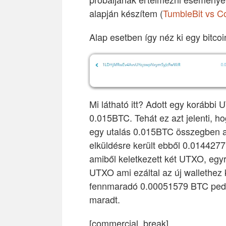
alapján készítem (
TumbleBit vs C
Alap esetben így néz ki egy bitcoi
Mi látható itt? Adott egy korább
0.015BTC. Tehát ez azt jelenti,
egy utalás 0.015BTC összegben ami
elküldésre került ebből 0.0144
amiből keletkezett két UTXO, egy
UTXO ami ezáltal az új wallethez 
fennmaradó 0.00051579 BTC pedig
maradt.
[commercial_break]