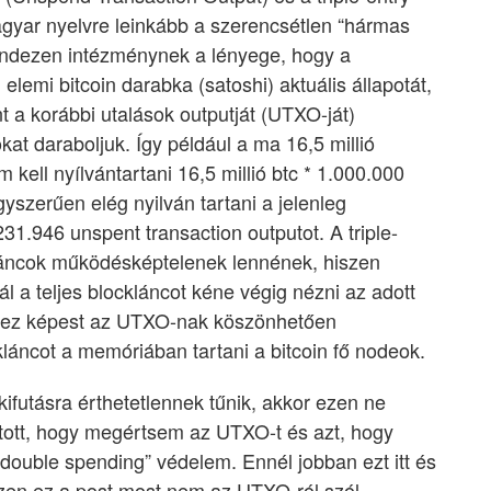
gyar nyelvre leinkább a szerencsétlen “hármas
Mindezen intézménynek a lényege, hogy a
lemi bitcoin darabka (satoshi) aktuális állapotát,
 a korábbi utalások outputját (UTXO-ját)
at daraboljuk. Így például a ma 16,5 millió
 kell nyílvántartani 16,5 millió btc * 1.000.000
gyszerűen elég nyilván tartani a jelenleg
1.946 unspent transaction outputot. A triple-
láncok működésképtelenek lennének, hiszen
 a teljes blockláncot kéne végig nézni az adott
 Ehhez képest az UTXO-nak köszönhetően
láncot a memóriában tartani a bitcoin fő nodeok.
ifutásra érthetetlennek tűnik, akkor ezen ne
tott, hogy megértsem az UTXO-t és azt, hogy
 “double spending” védelem. Ennél jobban ezt itt és
szen ez a post most nem az UTXO-ról szól,