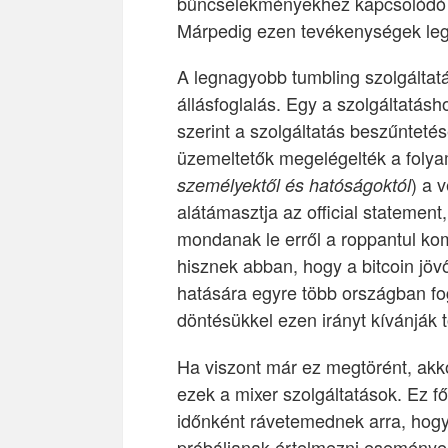
bűncselekményekhez kapcsolódó
Márpedig ezen tevékenységek legin
A legnagyobb tumbling szolgáltat
állásfoglalás. Egy a szolgáltatásh
szerint a szolgáltatás beszűnteté
üzemeltetők megelégelték a foly
) a 
személyektől és hatóságoktól
alátámasztja az official statemen
mondanak le erről a roppantul kom
hisznek abban, hogy a bitcoin jövő
hatására egyre több országban foga
döntésükkel ezen irányt kívánják t
Ha viszont már ez megtörént, akk
ezek a mixer szolgáltatások. Ez f
időnként rávetemednek arra, hogy
próbáljanak értelmezni események