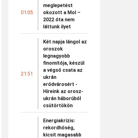
meglepetést
01:05
okozott a Mol –
2022 óta nem
láttunk ilyet
Két napja lángol az
oroszok
legnagyobb
finomítója, készül
a végső csata az
21:51
ukrán
erődvárosért -
Híreink az orosz-
ukrán háborúból
csütörtökön
Energiakrízis:
rekordhőség,
kicsit magasabb