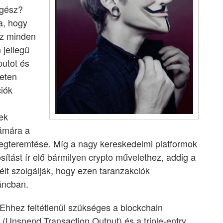
egész?
a, hogy
az minden
 jellegű
putot és
yeten
ciók
ek
zámára a
egteremtése. Míg a nagy kereskedelmi platformok
tást ír elő bármilyen crypto művelethez, addig a
élt szolgálják, hogy ezen taranzakciók
áncban.
hhez feltétlenül szükséges a blockchain
 (Unspend Transaction Output) és a triple-entry