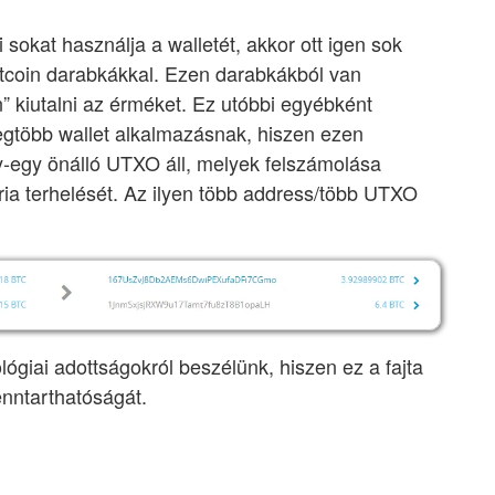
sokat használja a walletét, akkor ott igen sok
bitcoin darabkákkal. Ezen darabkákból van
” kiutalni az érméket. Ez utóbbi egyébként
egtöbb wallet alkalmazásnak, hiszen ezen
y-egy önálló UTXO áll, melyek felszámolása
a terhelését. Az ilyen több address/több UTXO
lógiai adottságokról beszélünk, hiszen ez a fajta
enntarthatóságát.