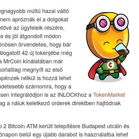
egnagyobb múltú hazai váltó
 nem apróznák el a dolgokat
tővé az ügyfeleik részére,
s és jól átgondolt módon
ülönösen örvendetes, hogy bár
logatott 42 új tokenjébe még
a MrCoin kínálatában már
orlatilag megnyílt az első
opénzek nélkül is hozzá lehet
vendetesebb számomra, hogy a
esen integrálódjon is az INLOCKhoz a
TokenMarket
ilag a náluk keletkező orderek direktben hajtódnak
2 Bitcoin ATM került telepítésre Budapest utcáin és
hónapon belül egy újabb darabot is használatba lehet