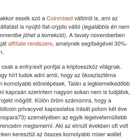
 akkor essék szó a
Coinmixed
váltóról is, ami az
ltatást is nyújtó fiat-crypto váltó (
legalábbis én nem
). A tavaly novemberben
mmentbe jöhet a korrekció
aját
affiliate rendszere
, amelynek segítségével 30%-
n.
csak a entry/exit pontjai a kriptoeszköz világnak.
 hírt tudok adni arról, hogy az ökoszisztéma
on komolyabb előrelépések. Talán a legkiemelkedőbb
ami kapcsán szerintem nagyon sokan nem is tudjátok,
 projekt mögött. Külön öröm számomra, hogy a
bitcoin privacyvel kapcsolatos írását potom két éve
 (nopara73) személyében az egyik legelvetemültebb
zerencsém megismerni. Aki az elmúlt években ott volt
nken keresztül az összes komolyabb mixer wallet