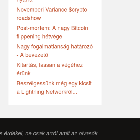
Novemberi Variance $crypto
roadshow
Post-mortem: A nagy Bitcoin
flippening hétvége
Nagy fogalmatlanság határozó
- A bevezető
Kitartás, lassan a végéhez
érünk...
Beszélgessünk még egy kicsit
a Lightning Networkről...
is érdekel, ne csak arról amit az olvasók