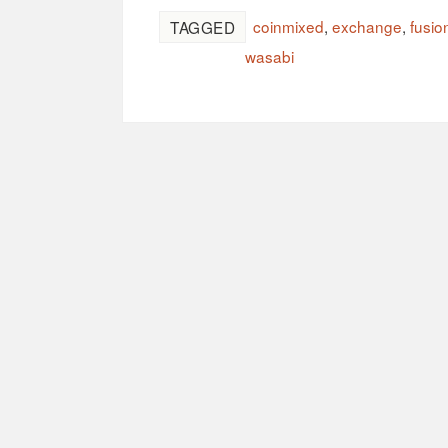
coinmixed
,
exchange
,
fusio
TAGGED
wasabi