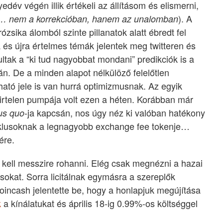
év végén illik értékeli az állításom és elismerni,
). A
 nem a korrekcióban, hanem az unalomban
erózsika álomból szinte pillanatok alatt ébredt fel
és újra értelmes témák jelentek meg twitteren és
ltak a “ki tud nagyobbat mondani” predikciók is a
án. De a minden alapot nélkülöző felelőtlen
ató jele is van hurrá optimizmusnak. Az egyik
irtelen pumpája volt ezen a héten. Korábban már
-ja kapcsán, nos úgy néz ki valóban hatékony
us quo
 ciklusoknak a legnagyobb exchange fee tokenje…
ére.
kell messzire rohanni. Elég csak megnézni a hazai
zásokat. Sorra licitálnak egymásra a szereplők
oincash jelentette be, hogy a honlapjuk megújítása
k
a kínálatukat és április 18-ig 0.99%-os költséggel