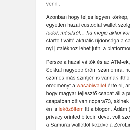
venni.
Azonban hogy teljes legyen körkép,
egyetlen hazai custodial wallet szolgá
tudok másikról… ha mégis akkor ko
startolt váltó aktuális újdonsága a s
nyi jutalékhoz lehet jutni a platformo
Persze a hazai váltók és az ATM-ek, 
Sokkal nagyobb öröm számomra, hogy
számos más szintjén is vannak itth
eredményt a
wasabiwallet
érte el, 
hogy magyar fejlesztő csapat áll a
csapatban ott van nopara73, akinek 
én is
leközöltem
itt a blogon. Ádám
privacy orinted bitcoin devet volt s
a Samurai wallettől kezdve a ZeroLi