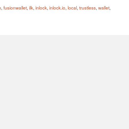
n
,
fusionwallet
,
ilk
,
inlock
,
inlock.io
,
local
,
trustless
,
wallet
,