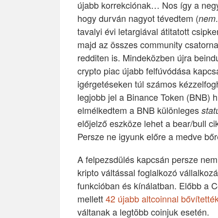
újabb korrekciónak… Nos így a negyed
hogy durván nagyot tévedtem (
nem…
tavalyi évi letargiával átitatott csipk
majd az összes community csatorna 
redditen is. Mindeközben újra beindu
crypto piac újabb felfúvódása kapcs
igérgetéseken túl számos kézzelfogh
legjobb jel a Binance Token (BNB) h
elmélkedtem a BNB különleges
stat
előjelző eszköze lehet a bear/bull
Persze ne igyunk előre a medve bőr
A felpezsdülés kapcsán persze nem 
kripto váltással foglalkozó vállalko
funkcióban és kínálatban. Előbb a C
mellett
42 újabb altcoinnal bővítetté
váltanak a legtöbb coinjuk esetén.