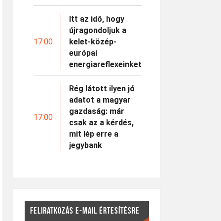
Itt az idő, hogy
újragondoljuk a
17:00
kelet-közép-
európai
energiareflexeinket
Rég látott ilyen jó
adatot a magyar
gazdaság: már
17:00
csak az a kérdés,
mit lép erre a
jegybank
FELIRATKOZÁS E-MAIL ÉRTESÍTÉSRE