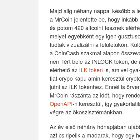
Majd alig néhány nappal később a l
a MrCoin jelentette be, hogy inkább
és potom 420 altcoint tesznek elérhe
melyet egyébként egy igen gusztuso
tudtak vizualizálni a felületükön. K
a CoinCash szakmai alapon összevá
nem fért bele az INLOCK token, de 
elérhető az
ILK token
is, amivel gyak
fiat-crypo kapu amin keresztül crypt
jutni az ILK tokenhez. Ennél is ör
MrCoin rászánta az időt, hogy rend
OpenAPI
-n keresztül, így gyakorlat
végre az ökoszisztémánkban.
Az év első néhány hónapjában újabb 
azt csiripelik a madarak, hogy egy 