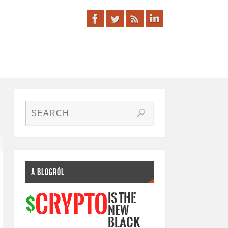
A BLOGRÓL
IS THE
CRYPTO
$
NEW
BLACK