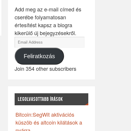
Add meg az e-mail címed és
cserébe folyamatosan
értesítést kapsz a blogra
kikerülő új bejegyzésekről.
Feliratkozás
Join 354 other subscribers
LEGOLVASOTTABB ÍRÁSOK
Bitcoin:SegWit aktivációs
küszöb és altcoin kilátások a
nyárra