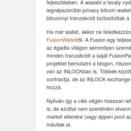
fejlesztésben. A wasabi a tavaly nyá
legnépszerűbb privacy bitcoin wallet
bitcoinnyi tranzakciót biztosítottak a
Ha már wallet, akkor ne feledkezzün
FusionWallet
ről. A Fusion egy telje
az égadta világon semmilyen személy
minden tranzakciót a saját FusionPa
projektet bemutatni a blogon, hisze
van az INLOCKban is. Többek közöt
contractja, de az INLOCK exchange 
hozzá.
Nyilván így a cikk végén hosszan l
is, de ezúttal nem szeretném elvenni 
market ellenére (
vagy éppen pont az
indultak el.