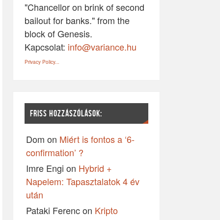
"Chancellor on brink of second
bailout for banks." from the
block of Genesis.
Kapcsolat:
info@variance.hu
Privacy Policy...
FRISS HOZZÁSZÓLÁSOK:
Dom
on
Miért is fontos a ‘6-
confirmation’ ?
Imre Engi
on
Hybrid +
Napelem: Tapasztalatok 4 év
után
Pataki Ferenc
on
Kripto