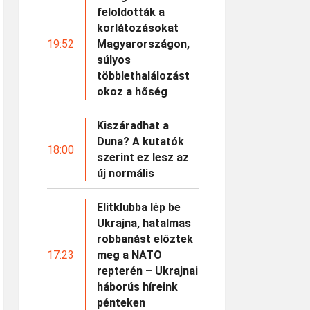
feloldották a
korlátozásokat
19:52
Magyarországon,
súlyos
többlethalálozást
okoz a hőség
Kiszáradhat a
Duna? A kutatók
18:00
szerint ez lesz az
új normális
Elitklubba lép be
Ukrajna, hatalmas
robbanást előztek
17:23
meg a NATO
repterén – Ukrajnai
háborús híreink
pénteken