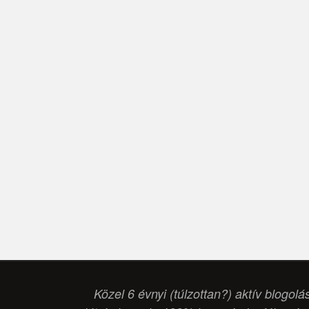
Közel 6 évnyi (túlzottan?) aktív blogolá