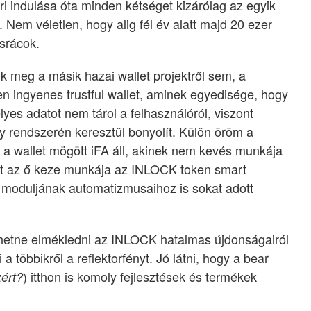
ri indulása óta minden kétséget kizárólag az egyik
. Nem véletlen, hogy alig fél év alatt majd 20 ezer
 srácok.
k meg a másik hazai wallet projektről sem, a
sen ingyenes trustful wallet, aminek egyedisége, hogy
es adatot nem tárol a felhasználóról, viszont
y rendszerén keresztül bonyolít. Külön öröm a
n a wallet mögött iFA áll, akinek nem kevés munkája
t az ő keze munkája az INLOCK token smart
moduljának automatizmusaihoz is sokat adott
ehetne elmékledni az INLOCK hatalmas újdonságairól
a többikről a reflektorfényt. Jó látni, hogy a bear
) itthon is komoly fejlesztések és termékek
ért?