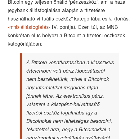
Bitcoin egy teljesen önálló ‘pénzeszköz’, ami a hazai
jegybank állásfoglalása alapján a “fizetésre
használható virtuális eszköz” kategóriába esik. (forrás:
-mnb állásfoglalás-
IV. pontja). Ezen túl, az MNB
konkrétan el is helyezi a Bitcoint a fizetési eszközök
kategóriájában:
A Bitcoin vonatkozásában a klasszikus
értelemben vett pénz kibocsátásról
nem beszélhetünk, mivel a Bitcoinok
egy informatikai megoldás útján
jönnek létre. Az elektronikus pénz,
valamint a készpénz-helyettesítő
fizetési eszköz fogalmába így a
Bitcoinokat nem lehetséges besorolni,
tekintettel arra, hogy a Bitcoinokkal a
pénzforgalmi szolgáltatás nyújtásáról