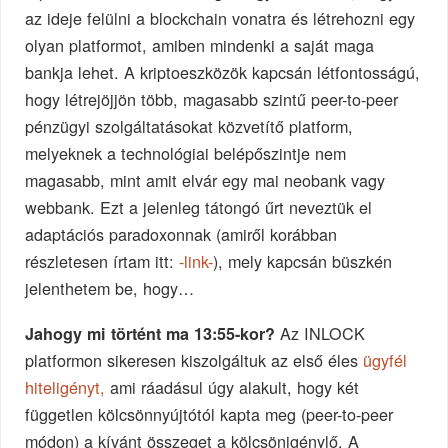
az ideje felülni a blockchain vonatra és létrehozni egy
olyan platformot, amiben mindenki a saját maga
bankja lehet. A kriptoeszközök kapcsán létfontosságú,
hogy létrejöjjön több, magasabb szintű peer-to-peer
pénzügyi szolgáltatásokat közvetítő platform,
melyeknek a technológiai belépőszintje nem
magasabb, mint amit elvár egy mai neobank vagy
webbank. Ezt a jelenleg tátongó űrt neveztük el
adaptációs paradoxonnak (amiről korábban
részletesen írtam itt:
-link-
), mely kapcsán büszkén
jelenthetem be, hogy…
Az INLOCK
Jahogy mi történt ma 13:55-kor?
platformon sikeresen kiszolgáltuk az első éles
ügyfél
hiteligényt,
ami ráadásul úgy alakult, hogy két
független kölcsönnyújtótól kapta meg (peer-to-peer
módon) a kívánt összeget a kölcsönigénylő. A