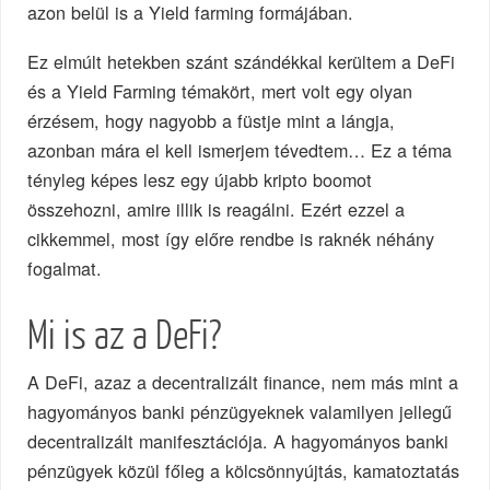
azon belül is a Yield farming formájában.
Ez elmúlt hetekben szánt szándékkal kerültem a DeFi
és a Yield Farming témakört, mert volt egy olyan
érzésem, hogy nagyobb a füstje mint a lángja,
azonban mára el kell ismerjem tévedtem… Ez a téma
tényleg képes lesz egy újabb kripto boomot
összehozni, amire illik is reagálni. Ezért ezzel a
cikkemmel, most így előre rendbe is raknék néhány
fogalmat.
Mi is az a DeFi?
A DeFi, azaz a decentralizált finance, nem más mint a
hagyományos banki pénzügyeknek valamilyen jellegű
decentralizált manifesztációja. A hagyományos banki
pénzügyek közül főleg a kölcsönnyújtás, kamatoztatás