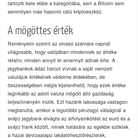
tartozik bele ebbe a kategóriába, sem a Bitcoin sem
semmilyen más hasonló célú kriptoeszköz.
A mögöttes érték
Reményeim szerint az olvasó számára napnál
világosabb, hogy valójában mindennek az értéke
relatív, minden annyit ér amennyit adnak érte. A
jegybankok ádáz harcot vívnak a saját nemzeti
valutájuk értékének védelme érdekében, de
összességében mégis kijelenthető, hogy ezek értéke
leginkább az adott valuta mögött álló gazdaság
teljesítményén múlik. Ezt hazánk lakossága vastagon
megtanulta, amikor a legutóbbi pénzügyi válságnál a
svájci jegybank elvágta az árfolyamkötést az euró és a
svájci frank között, minek hatására az egekbe szöktek
a hazai devizaalapú lakástörlesztőrészletek.