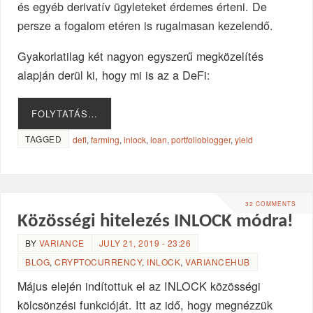
és egyéb derivatív ügyleteket érdemes érteni. De
persze a fogalom etéren is rugalmasan kezelendő.
Gyakorlatilag két nagyon egyszerű megközelítés
alapján derül ki, hogy mi is az a DeFi:
FOLYTATÁS…
TAGGED
defi
,
farming
,
inlock
,
loan
,
portfolioblogger
,
yield
32 COMMENTS
Közösségi hitelezés INLOCK módra!
BY
VARIANCE
JULY 21, 2019 - 23:26
BLOG
,
CRYPTOCURRENCY
,
INLOCK
,
VARIANCEHUB
Május elején indítottuk el az INLOCK közösségi
kölcsönzési funkcióját. Itt az idő, hogy megnézzük