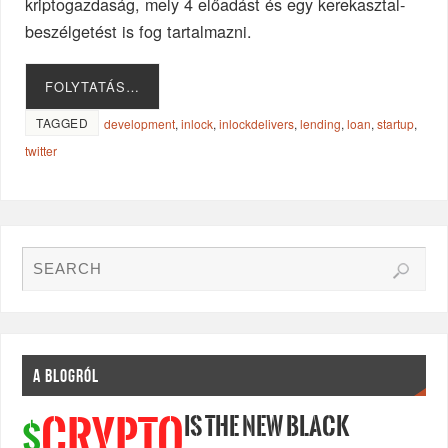
kriptogazdaság, mely 4 előadást és egy kerekasztal-
beszélgetést is fog tartalmazni.
FOLYTATÁS…
TAGGED
development
,
inlock
,
inlockdelivers
,
lending
,
loan
,
startup
,
twitter
A BLOGRÓL
IS THE NEW BLACK
CRYPTO
$