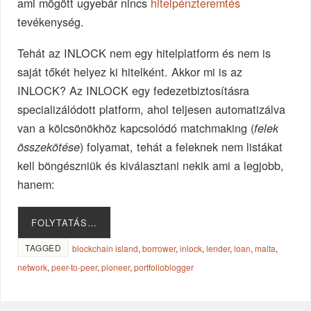
ami mögött ugyebár nincs
hitelpénzteremtés
tevékenység.
Tehát az INLOCK nem egy hitelplatform és nem is
saját tőkét helyez ki hitelként. Akkor mi is az
INLOCK? Az INLOCK egy fedezetbiztosításra
specializálódott platform, ahol teljesen automatizálva
van a kölcsönökhöz kapcsolódó matchmaking (
felek
) folyamat, tehát a feleknek nem listákat
összekötése
kell böngészniük és kiválasztani nekik ami a legjobb,
hanem:
FOLYTATÁS…
TAGGED
blockchain island
,
borrower
,
inlock
,
lender
,
loan
,
malta
,
network
,
peer-to-peer
,
pioneer
,
portfolioblogger