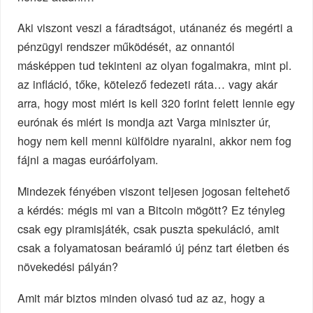
Aki viszont veszi a fáradtságot, utánanéz és megérti a
pénzügyi rendszer működését, az onnantól
másképpen tud tekinteni az olyan fogalmakra, mint pl.
az infláció, tőke, kötelező fedezeti ráta… vagy akár
arra, hogy most miért is kell 320 forint felett lennie egy
eurónak és miért is mondja azt Varga miniszter úr,
hogy nem kell menni külföldre nyaralni, akkor nem fog
fájni a magas euróárfolyam.
Mindezek fényében viszont teljesen jogosan feltehető
a kérdés: mégis mi van a Bitcoin mögött? Ez tényleg
csak egy piramisjáték, csak puszta spekuláció, amit
csak a folyamatosan beáramló új pénz tart életben és
növekedési pályán?
Amit már biztos minden olvasó tud az az, hogy a