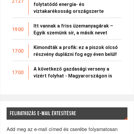
21:27
folytatódó energia- és
víztakarékosság országszerte
Itt vannak a friss üzemanyagárak –
19:00
Egyik szemünk sír, a másik nevet
Kimondták a profik: ez a piszok olcsó
17:00
részvény duplázni fog egy éven belül!
A következő gazdasági verseny a
17:00
vízért folyhat - Magyarországon is
FELIRATKOZÁS E-MAIL ÉRTESÍTÉSRE
Add meg az e-mail címed és cserébe folyamatosan