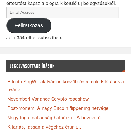
értesítést kapsz a blogra kikerülő új bejegyzésekről.
Feliratkozás
Join 354 other subscribers
LEGOLVASOTTABB ÍRÁSOK
Bitcoin:SegWit aktivációs küszöb és altcoin kilátások a
nyárra
Novemberi Variance $crypto roadshow
Post-mortem: A nagy Bitcoin flippening hétvége
Nagy fogalmatlanság határozó - A bevezető
Kitartás, lassan a végéhez érünk...