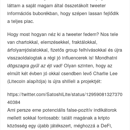
láttam a saját magam által összetákolt tweeter
információs buborékban, hogy szépen lassan fejlődik
a teljes piac.
Hogy most hogyan néz ki a tweeter fedem? Nos tele
van chartokkal, elemzésekkel, fraktálokkal,
árfolyamjóslatokkal, fizetős group felhívásokkal és újra
visszaoldalogtak a régi jó influencerek is! Mondhatni
Olyan szinten, hogy az
dögszagra gyűl az éji vad!
elmúlt két évben jó okkal csendben levő Charlie Lee
(Litecoin alapítója) is újra shilleli a projektjét:
https://twitter.com/SatoshiLite/status/12959081327370
40384
Ami persze eme potenciális false-pozitív indikátorok
mellett sokkal fontosabb: talált magának a kripto
közösség egy újabb játékszert, méghozzá a DeFi,