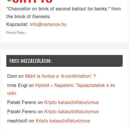
"Chancellor on brink of second bailout for banks." from
the block of Genesis.
Kapcsolat:
info@variance.hu
Privacy Policy...
FRISS HOZZÁSZÓLÁSOK:
Dom
on
Miért is fontos a ‘6-confirmation’ ?
Imre Engi
on
Hybrid + Napelem: Tapasztalatok 4 év
után
Pataki Ferenc
on
Kripto katasztrófaturizmus
Pataki Ferenc
on
Kripto katasztrófaturizmus
mephisoft
on
Kripto katasztrófaturizmus