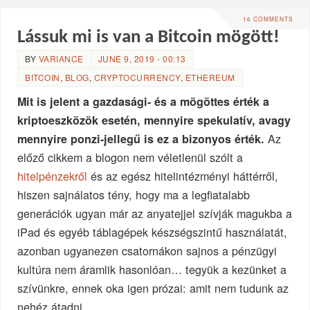
16 COMMENTS
Lássuk mi is van a Bitcoin mögött!
BY
VARIANCE
JUNE 9, 2019 - 00:13
BITCOIN
,
BLOG
,
CRYPTOCURRENCY
,
ETHEREUM
Mit is jelent a gazdasági- és a mögöttes érték a
kriptoeszközök esetén, mennyire spekulatív, avagy
Az
mennyire ponzi-jellegű is ez a bizonyos érték.
előző cikkem a blogon nem véletlenül szólt a
hitelpénzekről
és az egész hitelintézményi háttérről,
hiszen sajnálatos tény, hogy ma a legfiatalabb
generációk ugyan már az anyatejjel szívják magukba a
iPad és egyéb táblagépek készségszintű használatát,
azonban ugyanezen csatornákon sajnos a pénzügyi
kultúra nem áramlik hasonlóan… tegyük a kezünket a
szívünkre, ennek oka igen prózai: amit nem tudunk az
nehéz átadni…