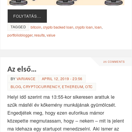
FOLYTATÁS…
TAGGED
bitcoin
,
crypto backed loan
,
crypto loan
,
loan
,
portfolioblogger
,
results
,
value
25 COMMENTS
Az első…
BY
VARIANCE
APRIL 12, 2019 - 23:56
BLOG
,
CRYPTOCURRENCY
,
ETHEREUM
,
OTC
Helyi idő szerint ma 13:55-kor sikeresen arattuk le
szűk másfél év kőkemény munkájának gyümölcsét.
Engedjétek meg, hogy ezen euforikus mámor
közepette megmutassam, hogy – nekem – mit is jelent
ma idehaza egy startupot menedzselni. Aki ismer az