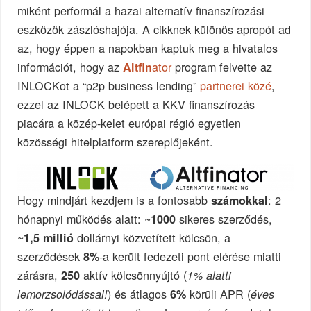
miként performál a hazai alternatív finanszírozási
eszközök zászlóshajója. A cikknek különös apropót ad
az, hogy éppen a napokban kaptuk meg a hivatalos
információt, hogy az
ator
program felvette az
Altfin
INLOCKot a “p2p business lending”
partnerei közé
,
ezzel az INLOCK belépett a KKV finanszírozás
piacára a közép-kelet európai régió egyetlen
közösségi hitelplatform szereplőjeként.
Hogy mindjárt kezdjem is a fontosabb
: 2
számokkal
hónapnyi működés alatt: ~
sikeres szerződés,
1000
~
dollárnyi közvetített kölcsön, a
1,5 millió
szerződések
-a került fedezeti pont elérése miatti
8%
zárásra,
aktív kölcsönnyújtó (
250
1% alatti
) és átlagos
körüli APR (
lemorzsolódással!
6%
éves