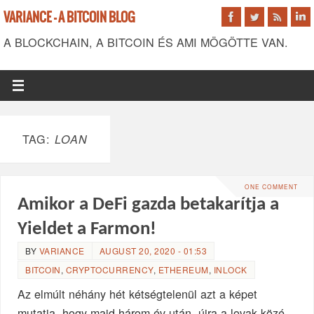
VARIANCE - A BITCOIN BLOG
A BLOCKCHAIN, A BITCOIN ÉS AMI MÖGÖTTE VAN.
TAG:
LOAN
ONE COMMENT
Amikor a DeFi gazda betakarítja a
Yieldet a Farmon!
BY
VARIANCE
AUGUST 20, 2020 - 01:53
BITCOIN
,
CRYPTOCURRENCY
,
ETHEREUM
,
INLOCK
Az elmúlt néhány hét kétségtelenül azt a képet
mutatja, hogy majd három év után, újra a lovak közé