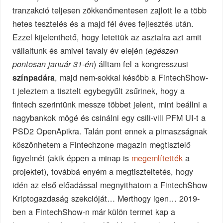
tranzakció teljesen zökkenőmentesen zajlott le a több
hetes tesztelés és a majd fél éves fejlesztés után.
Ezzel kijelenthető, hogy letettük az asztalra azt amit
vállaltunk és amivel tavaly év elején (
egészen
) álltam fel a kongresszusi
pontosan január 31-én
, majd nem-sokkal később a FintechShow-
színpadára
t jeleztem a tisztelt egybegyűlt zsűrinek, hogy a
fintech szerintünk messze többet jelent, mint beállni a
nagybankok mögé és csinálni egy csili-vili PFM UI-t a
PSD2 OpenApikra. Talán pont ennek a pimaszságnak
köszönhetem a Fintechzone magazin megtisztelő
figyelmét (akik éppen a minap is
megemlítették
a
projektet), továbbá enyém a megtiszteltetés, hogy
idén az első előadással megnyithatom a FintechShow
Kriptogazdaság szekcióját… Merthogy igen… 2019-
ben a FintechShow-n már külön termet kap a