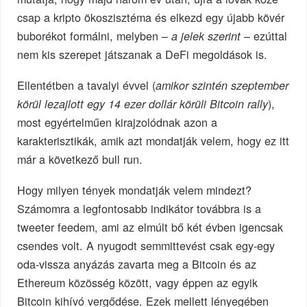
csap a kripto ökoszisztéma és elkezd egy újabb kövér
buborékot formálni, melyben –
– ezúttal
a jelek szerint
nem kis szerepet játszanak a DeFi megoldások is.
Ellentétben a tavalyi évvel (
amikor szintén szeptember
),
körül lezajlott egy 14 ezer dollár körüli Bitcoin rally
most egyértelműen kirajzolódnak azon a
karakterisztikák, amik azt mondatják velem, hogy ez itt
már a következő bull run.
Hogy milyen tények mondatják velem mindezt?
Számomra a legfontosabb indikátor továbbra is a
tweeter feedem, ami az elmúlt bő két évben igencsak
csendes volt. A nyugodt semmittevést csak egy-egy
oda-vissza anyázás zavarta meg a Bitcoin és az
Ethereum közösség között, vagy éppen az egyik
Bitcoin kihívó vergődése. Ezek mellett lényegében