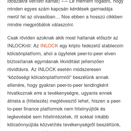
) «-» Le merném fogadni, hogy
időszakra vetített kamat
minden egyes szám kapcsán kérdések garmadája
merül fel az olvasóban… Nos ebben a hosszú cikkben
mindre megpróbálok válaszolni.
Csak röviden azoknak akik most hallanak először az
INLOCKról: Az
INLOCK
egy kripto fedezetű stablecoin
kölcsönplatform, ahol a ügyfelek peer-to-peer elven
biztosítanak egymásnak likviditást jellemzően
rövidtávra. Az INLOCK esetén módszeresen
“közösségi kölcsönplatformról” beszélünk annak
ellenére, hogy gyakran peer-to-peer lendingként
hivatkoznak erre a tevékenységre, ugyanis ennek
átirata a (hitelezés) megtévesztő lehet, hiszen a peer-
to-peer finance platformok nem hitelnyújtók és
legkevésbé sem hitelintézetek, itt sokkal inkább
kölcsönnyújtás közvetítés tevékenységről beszéltünk,