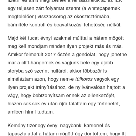
egy teljesen zárt folyamat szerint (a whitepapernek
megfelelően) visszacsorog az ökoszisztémába,
bármiféle kontroll és beavatkozási lehetőség nélkül.
Majd két tucat évnyi szakmai múlttal a hátam mögött
meg kell mondjam minden ilyen projekt más és más.
Amikor felmerült 2017 őszén a gondolat, hogy jöhetne
már a cliff-hangernek és vágjunk bele egy újabb
storyba szó szerint nulláról, akkor többször is
elméláztam azon, hogy nem-e
vagyok egy
túlkoros
ilyen projekt irányításához, de nyilvánvalóan hajtott a
vágy, hogy bebizonyítsam ennek az ellenkezőjét,
hiszen sok-sok év után újra találtam egy történetet,
amiben hinni tudtam.
Kemény tizenegy évnyi nagybanki karrierrel és
tapasztalattal a hátam mögött úgy döntöttem, hogy itt