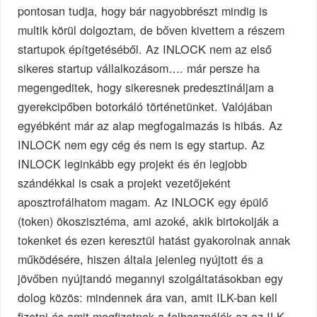
pontosan tudja, hogy bár nagyobbrészt mindig is
multik körül dolgoztam, de bőven kivettem a részem
startupok építgetéséből. Az INLOCK nem az első
sikeres startup vállalkozásom…. már persze ha
megengeditek, hogy sikeresnek predesztináljam a
gyerekcipőben botorkáló történetünket. Valójában
egyébként már az alap megfogalmazás is hibás. Az
INLOCK nem egy cég és nem is egy startup. Az
INLOCK leginkább egy projekt és én legjobb
szándékkal is csak a projekt vezetőjeként
aposztrofálhatom magam. Az INLOCK egy épülő
(token) ökoszisztéma, ami azoké, akik birtokolják a
tokenket és ezen keresztül hatást gyakorolnak annak
működésére, hiszen általa jelenleg nyújtott és a
jövőben nyújtandó megannyi szolgáltatásokban egy
dolog közös: mindennek ára van, amit ILK-ban kell
fizetni és amit megfizetnek a felhasználók az az ILK