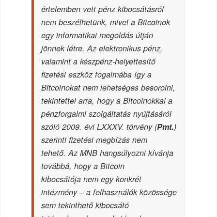
értelemben vett pénz kibocsátásról
nem beszélhetünk, mivel a Bitcoinok
egy informatikai megoldás útján
jönnek létre. Az elektronikus pénz,
valamint a készpénz-helyettesítő
fizetési eszköz fogalmába így a
Bitcoinokat nem lehetséges besorolni,
tekintettel arra, hogy a Bitcoinokkal a
pénzforgalmi szolgáltatás nyújtásáról
szóló 2009. évi LXXXV. törvény (
Pmt.
)
szerinti fizetési megbízás nem
tehető. Az MNB hangsúlyozni kívánja
továbbá, hogy a Bitcoin
kibocsátója nem egy konkrét
intézmény – a felhasználók közössége
sem tekinthető kibocsátó