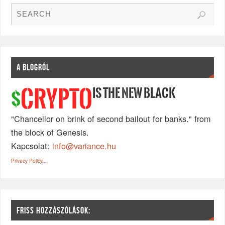
A BLOGRÓL
IS THE NEW BLACK
CRYPTO
$
"Chancellor on brink of second bailout for banks." from
the block of Genesis.
Kapcsolat:
info@variance.hu
Privacy Policy...
FRISS HOZZÁSZÓLÁSOK: