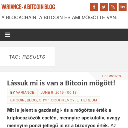
VARIANCE - A BITCOIN BLOG
A BLOCKCHAIN, A BITCOIN ÉS AMI MÖGÖTTE VAN.
TAG:
RESULTS
16 COMMENTS
Lássuk mi is van a Bitcoin mögött!
BY
VARIANCE
JUNE 9, 2019 - 00:13
BITCOIN
,
BLOG
,
CRYPTOCURRENCY
,
ETHEREUM
Mit is jelent a gazdasági- és a mögöttes érték a
kriptoeszközök esetén, mennyire spekulatív, avagy
Az
mennyire ponzi-jellegű is ez a bizonyos érték.