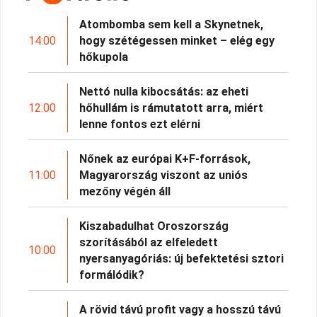
Atombomba sem kell a Skynetnek,
14:00
hogy szétégessen minket – elég egy
hőkupola
Nettó nulla kibocsátás: az eheti
12:00
hőhullám is rámutatott arra, miért
lenne fontos ezt elérni
Nőnek az európai K+F-források,
11:00
Magyarország viszont az uniós
mezőny végén áll
Kiszabadulhat Oroszország
szorításából az elfeledett
10:00
nyersanyagóriás: új befektetési sztori
formálódik?
A rövid távú profit vagy a hosszú távú