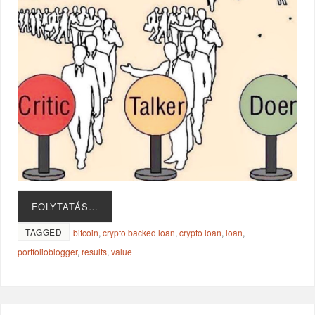
FOLYTATÁS…
TAGGED
bitcoin
,
crypto backed loan
,
crypto loan
,
loan
,
portfolioblogger
,
results
,
value