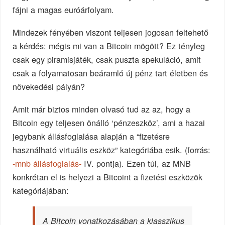
fájni a magas euróárfolyam.
Mindezek fényében viszont teljesen jogosan feltehető
a kérdés: mégis mi van a Bitcoin mögött? Ez tényleg
csak egy piramisjáték, csak puszta spekuláció, amit
csak a folyamatosan beáramló új pénz tart életben és
növekedési pályán?
Amit már biztos minden olvasó tud az az, hogy a
Bitcoin egy teljesen önálló ‘pénzeszköz’, ami a hazai
jegybank állásfoglalása alapján a “fizetésre
használható virtuális eszköz” kategóriába esik. (forrás:
-mnb állásfoglalás-
IV. pontja). Ezen túl, az MNB
konkrétan el is helyezi a Bitcoint a fizetési eszközök
kategóriájában:
A Bitcoin vonatkozásában a klasszikus