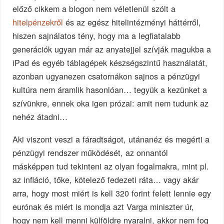
előző cikkem a blogon nem véletlenül szólt a
hitelpénzekről
és az egész hitelintézményi háttérről,
hiszen sajnálatos tény, hogy ma a legfiatalabb
generációk ugyan már az anyatejjel szívják magukba a
iPad és egyéb táblagépek készségszintű használatát,
azonban ugyanezen csatornákon sajnos a pénzügyi
kultúra nem áramlik hasonlóan… tegyük a kezünket a
szívünkre, ennek oka igen prózai: amit nem tudunk az
nehéz átadni…
Aki viszont veszi a fáradtságot, utánanéz és megérti a
pénzügyi rendszer működését, az onnantól
másképpen tud tekinteni az olyan fogalmakra, mint pl.
az infláció, tőke, kötelező fedezeti ráta… vagy akár
arra, hogy most miért is kell 320 forint felett lennie egy
eurónak és miért is mondja azt Varga miniszter úr,
hogy nem kell menni külföldre nyaralni, akkor nem fog