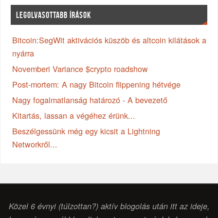
LEGOLVASOTTABB ÍRÁSOK
Bitcoin:SegWit aktivációs küszöb és altcoin kilátások a
nyárra
Novemberi Variance $crypto roadshow
Post-mortem: A nagy Bitcoin flippening hétvége
Nagy fogalmatlanság határozó - A bevezető
Kitartás, lassan a végéhez érünk...
Beszélgessünk még egy kicsit a Lightning
Networkről...
Közel 6 évnyi (túlzottan?) aktív blogolás után itt az ideje,