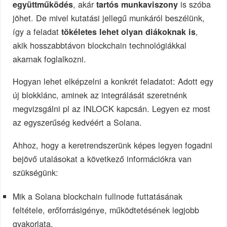
, akár
is szóba
együttműködés
tartós munkaviszony
jöhet. De mivel kutatási jellegű munkáról beszélünk,
így a feladat
,
tökéletes lehet olyan diákoknak is
akik hosszabbtávon blockchain technológiákkal
akarnak foglalkozni.
Hogyan lehet elképzelni a konkrét feladatot: Adott egy
új blokklánc, aminek az integrálását szeretnénk
megvizsgálni pl az INLOCK kapcsán. Legyen ez most
az egyszerűség kedvéért a Solana.
Ahhoz, hogy a keretrendszerünk képes legyen fogadni
bejövő utalásokat a következő információkra van
szükségünk:
Mik a Solana blockchain fullnode futtatásának
feltétele, erőforrásigénye, működtetésének legjobb
gyakorlata.