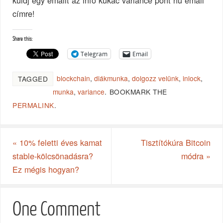
küldj egy emailt az info kukac variance pont hu email
címre!
Share this:
Telegram
Email
blockchain
,
diákmunka
,
dolgozz velünk
,
inlock
,
TAGGED
munka
,
variance
.
BOOKMARK THE
PERMALINK
.
«
10% feletti éves kamat
Tisztítókúra Bitcoin
stable-kölcsönadásra?
módra
»
Ez mégis hogyan?
One Comment