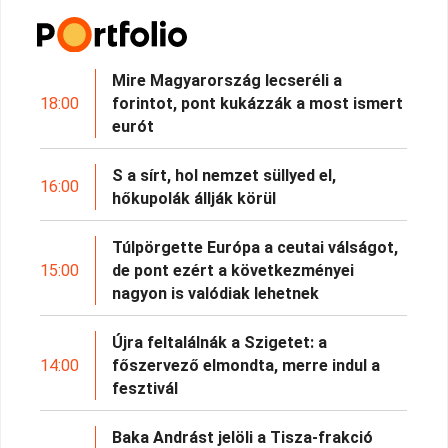
Mire Magyarország lecseréli a
18:00
forintot, pont kukázzák a most ismert
eurót
S a sírt, hol nemzet süllyed el,
16:00
hőkupolák állják körül
Túlpörgette Európa a ceutai válságot,
15:00
de pont ezért a következményei
nagyon is valódiak lehetnek
Újra feltalálnák a Szigetet: a
14:00
főszervező elmondta, merre indul a
fesztivál
Baka Andrást jelöli a Tisza-frakció