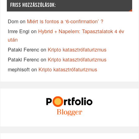
FRISS HOZZÁSZÓLÁSOK:
Dom
on
Miért is fontos a ‘6-confirmation’ ?
Imre Engi
on
Hybrid + Napelem: Tapasztalatok 4 év
után
Pataki Ferenc
on
Kripto katasztrófaturizmus
Pataki Ferenc
on
Kripto katasztrófaturizmus
mephisoft
on
Kripto katasztrófaturizmus