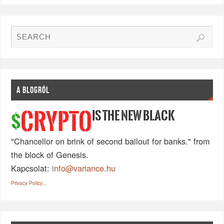
A BLOGRÓL
IS THE NEW BLACK
CRYPTO
$
"Chancellor on brink of second bailout for banks." from
the block of Genesis.
Kapcsolat:
info@variance.hu
Privacy Policy...