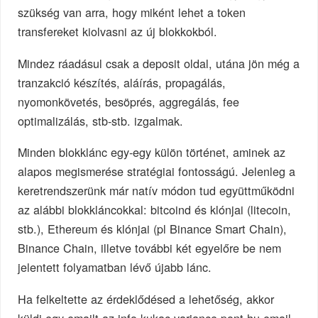
szükség van arra, hogy miként lehet a token
transfereket kiolvasni az új blokkokból.
Mindez ráadásul csak a deposit oldal, utána jön még a
tranzakció készítés, aláírás, propagálás,
nyomonkövetés, besöprés, aggregálás, fee
optimalizálás, stb-stb. izgalmak.
Minden blokklánc egy-egy külön történet, aminek az
alapos megismerése stratégiai fontosságú. Jelenleg a
keretrendszerünk már natív módon tud együttműködni
az alábbi blokkláncokkal: bitcoind és klónjai (litecoin,
stb.), Ethereum és klónjai (pl Binance Smart Chain),
Binance Chain, illetve további két egyelőre be nem
jelentett folyamatban lévő újabb lánc.
Ha felkeltette az érdeklődésed a lehetőség, akkor