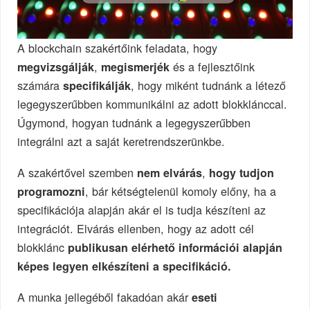
A blockchain szakértőink feladata, hogy
,
és a fejlesztőink
megvizsgálják
megismerjék
számára
, hogy miként tudnánk a létező
specifikálják
legegyszerűbben kommunikálni az adott blokklánccal.
Úgymond, hogyan tudnánk a legegyszerűbben
integrálni azt a saját keretrendszerünkbe.
A szakértővel szemben
,
nem elvárás
hogy tudjon
, bár kétségtelenül komoly előny, ha a
programozni
specifikációja alapján akár el is tudja készíteni az
integrációt. Elvárás ellenben, hogy az adott cél
blokklánc
publikusan elérhető információi alapján
képes legyen elkészíteni a specifikáció.
A munka jellegéből fakadóan akár
eseti