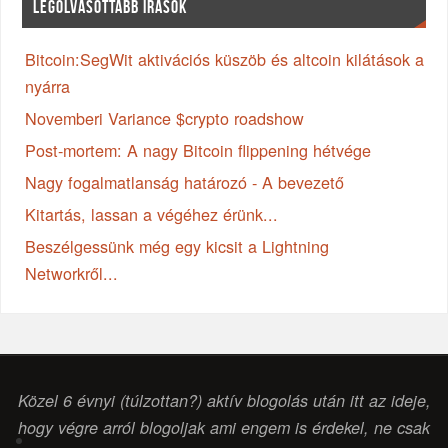
LEGOLVASOTTABB ÍRÁSOK
Bitcoin:SegWit aktivációs küszöb és altcoin kilátások a
nyárra
Novemberi Variance $crypto roadshow
Post-mortem: A nagy Bitcoin flippening hétvége
Nagy fogalmatlanság határozó - A bevezető
Kitartás, lassan a végéhez érünk...
Beszélgessünk még egy kicsit a Lightning
Networkről...
Közel 6 évnyi (túlzottan?) aktív blogolás után itt az ideje,
hogy végre arról blogoljak ami engem is érdekel, ne csak