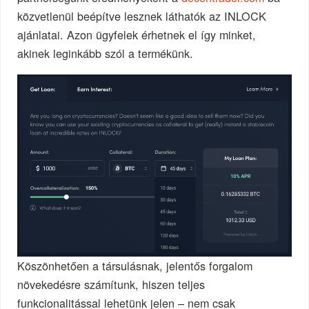
közvetlenül beépítve lesznek láthatók az INLOCK
ajánlatai. Azon ügyfelek érhetnek el így minket,
akinek leginkább szól a termékünk.
Köszönhetően a társulásnak, jelentős forgalom
növekedésre számítunk, hiszen teljes
funkcionalitással lehetünk jelen – nem csak