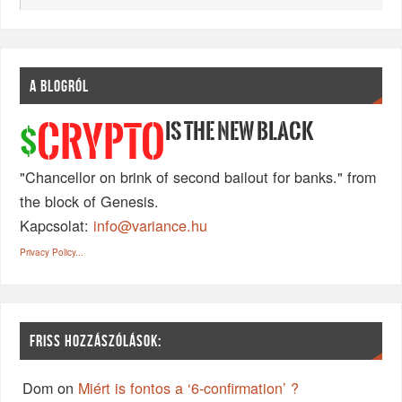
A BLOGRÓL
IS THE NEW BLACK
CRYPTO
$
"Chancellor on brink of second bailout for banks." from
the block of Genesis.
Kapcsolat:
info@variance.hu
Privacy Policy...
FRISS HOZZÁSZÓLÁSOK:
Dom
on
Miért is fontos a ‘6-confirmation’ ?