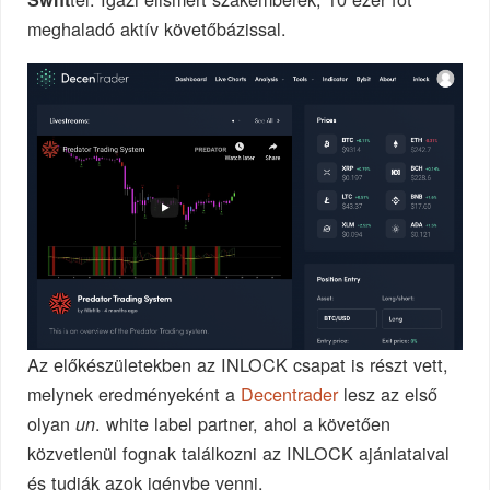
meghaladó aktív követőbázissal.
Az előkészületekben az INLOCK csapat is részt vett,
melynek eredményeként a
Decentrader
lesz az első
olyan
. white label partner, ahol a követően
un
közvetlenül fognak találkozni az INLOCK ajánlataival
és tudják azok igénybe venni.