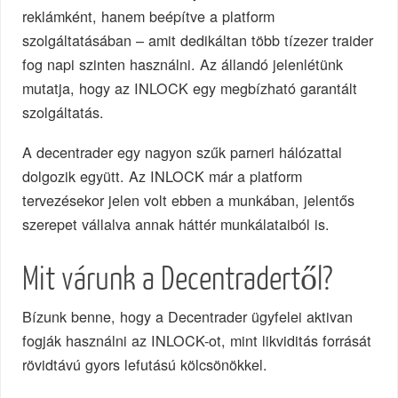
reklámként, hanem beépítve a platform
szolgáltatásában – amit dedikáltan több tízezer traider
fog napi szinten használni. Az állandó jelenlétünk
mutatja, hogy az INLOCK egy megbízható garantált
szolgáltatás.
A decentrader egy nagyon szűk parneri hálózattal
dolgozik együtt. Az INLOCK már a platform
tervezésekor jelen volt ebben a munkában, jelentős
szerepet vállalva annak háttér munkálataiból is.
Mit várunk a Decentradertől?
Bízunk benne, hogy a Decentrader ügyfelei aktivan
fogják használni az INLOCK-ot, mint likviditás forrását
rövidtávú gyors lefutású kölcsönökkel.