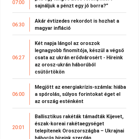
07:00
sajnáljuk a pénzt egy jó borra?”
Akár évtizedes rekordot is hozhat a
06:30
magyar infláció
Két napja lángol az oroszok
legnagyobb finomítója, készül a végső
06:27
csata az ukrán erődvárosért - Híreink
az orosz-ukrán háborúból
csütörtökön
Megjött az energiakrízis-számla: hiába
06:00
a spórolás, súlyos forintokat éget el
az ország esténként
Ballisztikus rakéták támadták Kijevet,
észak-koreai rakétaegységet
20:01
telepítenek Oroszországba – Ukrajnai
háborús híreink szerdán