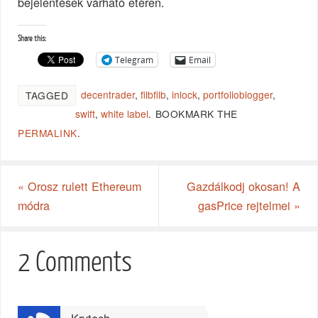
bejelentések várható etéren.
Share this:
Telegram
Email
decentrader
,
filbfilb
,
inlock
,
portfolioblogger
,
TAGGED
swift
,
white label
.
BOOKMARK THE
PERMALINK
.
«
Orosz rulett Ethereum
Gazdálkodj okosan! A
módra
gasPrice rejtelmei
»
2 Comments
Krytech