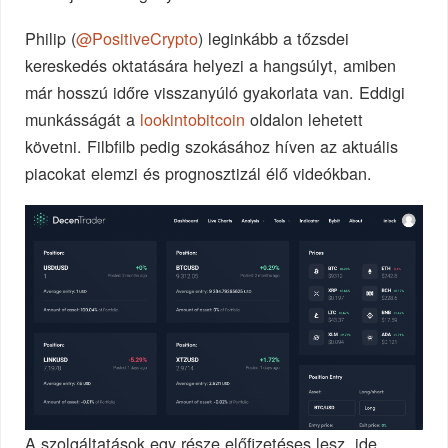
Philip (
@PositiveCrypto
) leginkább a tőzsdei
kereskedés oktatására helyezi a hangsúlyt, amiben
már hosszú időre visszanyúló gyakorlata van. Eddigi
munkásságát a
lookintobitcoin
oldalon lehetett
követni. Filbfilb pedig szokásához híven az aktuális
piacokat elemzi és prognosztizál élő videókban.
A szolgáltatások egy része előfizetéses lesz, ide