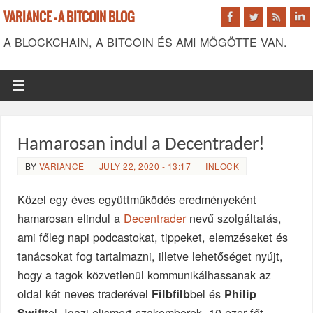
VARIANCE - A BITCOIN BLOG
A BLOCKCHAIN, A BITCOIN ÉS AMI MÖGÖTTE VAN.
Hamarosan indul a Decentrader!
BY
VARIANCE
JULY 22, 2020 - 13:17
INLOCK
Közel egy éves együttműködés eredményeként
hamarosan elindul a
Decentrader
nevű szolgáltatás,
ami főleg napi podcastokat, tippeket, elemzéseket és
tanácsokat fog tartalmazni, illetve lehetőséget nyújt,
hogy a tagok közvetlenül kommunikálhassanak az
oldal két neves traderével
bel és
Filbfilb
Philip
tel. Igazi elismert szakemberek, 10 ezer főt
Swift