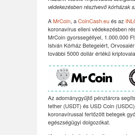
védekezésben résztvevő kórházak 
A
MrCoin
, a
CoinCash.eu
és az
INL
koronavírus elleni védekezésben ré
MrCoin gyorssegéllyel, 1.000.000 F
István Kórház Betegeiért, Orvosaiért 
további 5000 dollár értékű kriptova
Az adománygyűjtő pénztárcra segítsé
tether (USDT) és USD Coin (USDC) t
koronavírussal fertőzött betegek gy
egészségügyi dolgozókat.