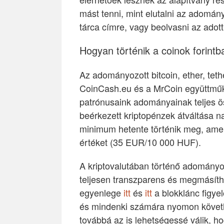
mást tenni, mint elutalni az adomány
tárca címre, vagy beolvasni az adott
Hogyan történik a coinok forintb
Az adományozott bitcoin, ether, teth
CoinCash.eu és a MrCoin együttműkö
patrónusaink adományainak teljes ös
beérkezett kriptopénzek átváltása
minimum hetente történik meg, amen
értéket (35 EUR/10 000 HUF).
A kriptovalutában történő adomány
teljesen transzparens és megmásítha
egyenlege
itt
és
itt
a blokklánc figye
és mindenki számára nyomon követh
továbbá az is lehetségessé válik, 