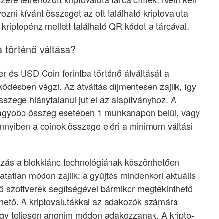
ozni kívánt összeget az ott található kriptovaluta
 kriptopénz mellett található QR kódot a tárcával.
a történő váltása?
er és USD Coin forintba történő átváltását a
désben végzi. Az átváltás díjmentesen zajlik, így
szege hiánytalanul jut el az alapítványhoz. A
 nagyobb összeg esetében 1 munkanapon belül, vagy
nyiben a coinok összege eléri a minimum váltási
ozás a blokklánc technológiának köszönhetően
tatlan módon zajlik: a gyűjtés mindenkori aktuális
lő szoftverek segítségével bármikor megtekinthető
ető. A kriptovalutákkal az adakozók számára
hogy teljesen anonim módon adakozzanak. A kripto-