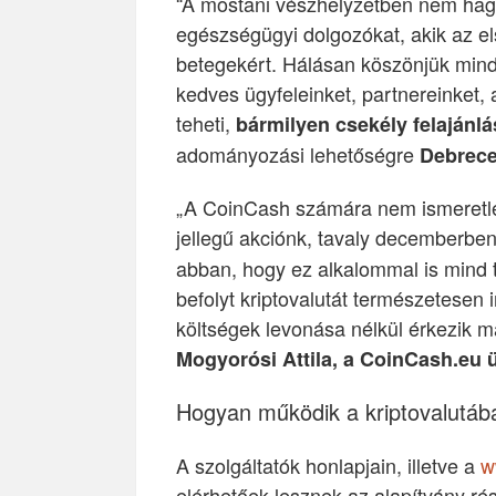
“A mostani vészhelyzetben nem hagy
egészségügyi dolgozókat, akik az el
betegekért. Hálásan köszönjük mind
kedves ügyfeleinket, partnereinket, 
teheti,
bármilyen csekély felajánlá
adományozási lehetőségre
Debrece
„A CoinCash számára nem ismeretle
jellegű akciónk, tavaly decemberbe
abban, hogy ez alkalommal is mind
befolyt kriptovalutát természetesen i
költségek levonása nélkül érkezik m
Mogyorósi Attila, a CoinCash.eu 
Hogyan működik a kriptovalutá
A szolgáltatók honlapjain, illetve a
w
elérhetőek lesznek az alapítvány rés