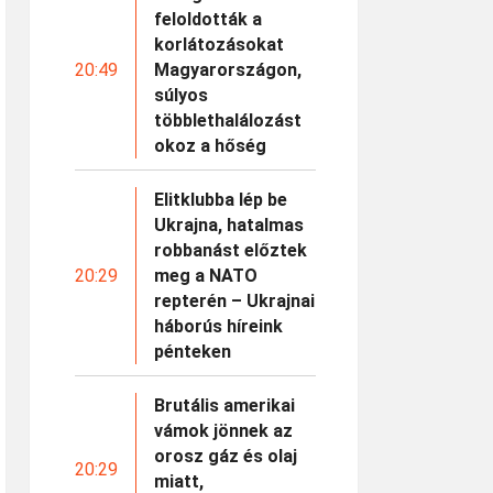
feloldották a
korlátozásokat
20:49
Magyarországon,
súlyos
többlethalálozást
okoz a hőség
Elitklubba lép be
Ukrajna, hatalmas
robbanást előztek
20:29
meg a NATO
repterén – Ukrajnai
háborús híreink
pénteken
Brutális amerikai
vámok jönnek az
orosz gáz és olaj
20:29
miatt,