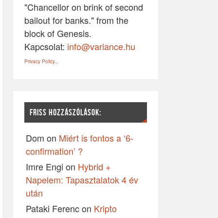
"Chancellor on brink of second
bailout for banks." from the
block of Genesis.
Kapcsolat:
info@variance.hu
Privacy Policy...
FRISS HOZZÁSZÓLÁSOK:
Dom
on
Miért is fontos a ‘6-
confirmation’ ?
Imre Engi
on
Hybrid +
Napelem: Tapasztalatok 4 év
után
Pataki Ferenc
on
Kripto