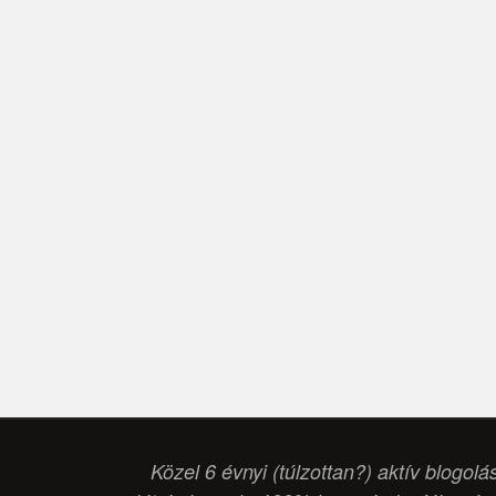
Közel 6 évnyi (túlzottan?) aktív blogolá