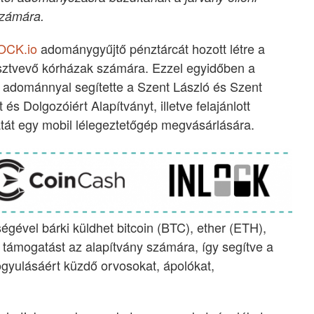
számára.
OCK.io
adománygyűjtő pénztárcát hozott létre a
sztvevő kórházak számára. Ezzel egyidőben a
t adománnyal segítette a Szent László és Szent
és Dolgozóiért Alapítványt, illetve felajánlott
latát egy mobil lélegeztetőgép megvásárlására.
gével bárki küldhet bitcoin (BTC), ether (ETH),
ámogatást az alapítvány számára, így segítve a
ógyulásáért küzdő orvosokat, ápolókat,