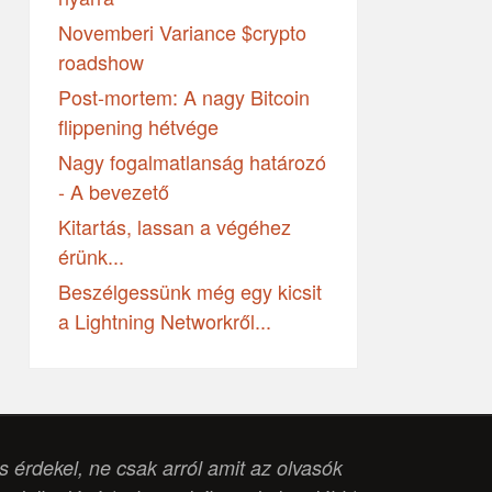
Novemberi Variance $crypto
roadshow
Post-mortem: A nagy Bitcoin
flippening hétvége
Nagy fogalmatlanság határozó
- A bevezető
Kitartás, lassan a végéhez
érünk...
Beszélgessünk még egy kicsit
a Lightning Networkről...
is érdekel, ne csak arról amit az olvasók