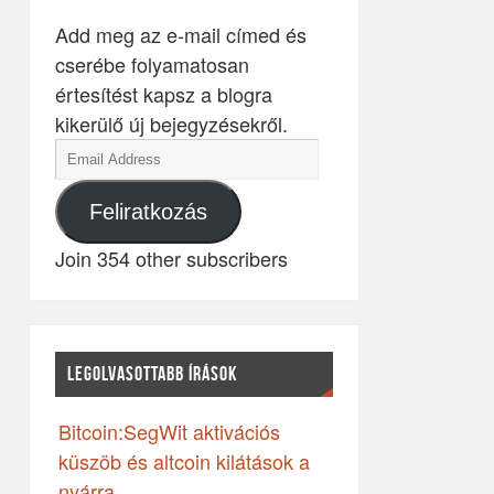
Add meg az e-mail címed és
cserébe folyamatosan
értesítést kapsz a blogra
kikerülő új bejegyzésekről.
Feliratkozás
Join 354 other subscribers
LEGOLVASOTTABB ÍRÁSOK
Bitcoin:SegWit aktivációs
küszöb és altcoin kilátások a
nyárra