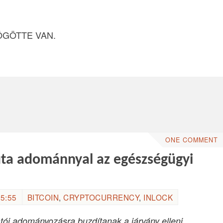
ÖGÖTTE VAN.
ONE COMMENT
uta adománnyal az egészségügyi
5:55
BITCOIN
,
CRYPTOCURRENCY
,
INLOCK
atói adományozásra buzdítanak a járvány elleni