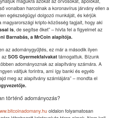
hatjuk magukra azokat az orvosokat, ápolókat,
ső vonalban harcolnak a koronavírus járvány ellen a
en egészségügyi dolgozó munkáját, és kérjük
a magyarországi kripto-közösség tagjait, hogy aki
, de segítse őket” – hívta fel a figyelmet az
ssal is
ni Barnabás, a MrCoin alapítója.
n az adománygyűjtés, ez már a második ilyen
n az
támogattuk. Bízunk
SOS Gyermekfalvakat
 többen adományoznak az alapítvány számára. A
ngyen váltjuk forintra, ami így banki és egyéb
ajd meg az alapítvány számlájára” – mondta el
ügyvezetője.
ban történő adományozás?
ww.bitcoinadomany.hu
oldalon folyamatosan
zére létrehozott kriptovaluta tárca címek. Nem kell