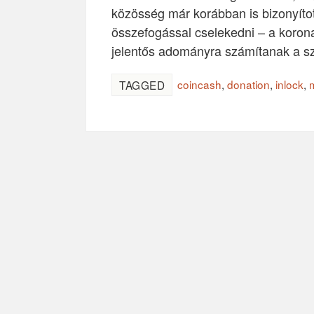
közösség már korábban is bizonyíto
összefogással cselekedni – a koronav
jelentős adományra számítanak a s
coincash
,
donation
,
inlock
,
TAGGED