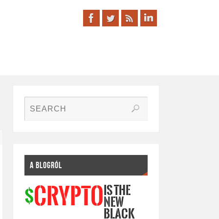
A BLOGRÓL
IS THE
CRYPTO
$
NEW
BLACK