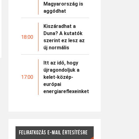
Magyarország is
aggódhat
Kiszáradhat a
Duna? A kutatók
18:00
szerint ez lesz az
új normális
Itt az idő, hogy
újragondoljuk a
17:00
kelet-közép-
európai
energiareflexeinket
FELIRATKOZÁS E-MAIL ÉRTESÍTÉSRE