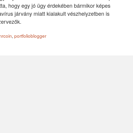
tta, hogy egy jó ügy érdekében bármikor képes
írus járvány miatt kialakult vészhelyzetben is
zervezők.
mrcoin
,
portfolioblogger