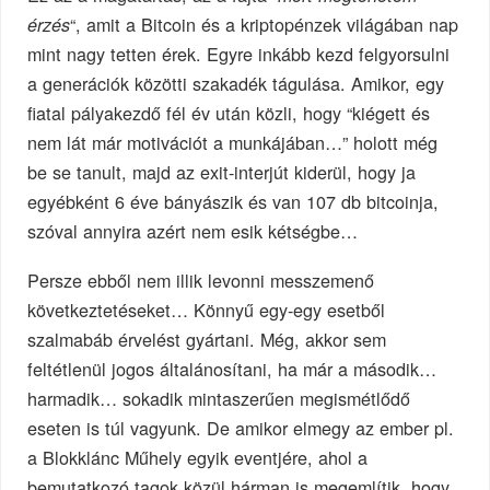
“, amit a Bitcoin és a kriptopénzek világában nap
érzés
mint nagy tetten érek. Egyre inkább kezd felgyorsulni
a generációk közötti szakadék tágulása. Amikor, egy
fiatal pályakezdő fél év után közli, hogy “kiégett és
nem lát már motivációt a munkájában…” holott még
be se tanult, majd az exit-interjút kiderül, hogy ja
egyébként 6 éve bányászik és van 107 db bitcoinja,
szóval annyira azért nem esik kétségbe…
Persze ebből nem illik levonni messzemenő
következtetéseket… Könnyű egy-egy esetből
szalmabáb érvelést gyártani. Még, akkor sem
feltétlenül jogos általánosítani, ha már a második…
harmadik… sokadik mintaszerűen megismétlődő
eseten is túl vagyunk. De amikor elmegy az ember pl.
a Blokklánc Műhely egyik eventjére, ahol a
bemutatkozó tagok közül hárman is megemlítik, hogy