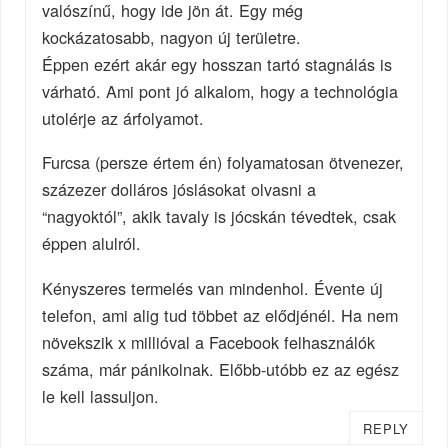
valószínű, hogy ide jön át. Egy még
kockázatosabb, nagyon új területre.
Éppen ezért akár egy hosszan tartó stagnálás is
várható. Ami pont jó alkalom, hogy a technológia
utolérje az árfolyamot.
Furcsa (persze értem én) folyamatosan ötvenezer,
százezer dolláros jóslásokat olvasni a
“nagyoktól”, akik tavaly is jócskán tévedtek, csak
éppen alulról.
Kényszeres termelés van mindenhol. Évente új
telefon, ami alig tud többet az elődjénél. Ha nem
növekszik x millióval a Facebook felhasználók
száma, már pánikolnak. Előbb-utóbb ez az egész
le kell lassuljon.
REPLY