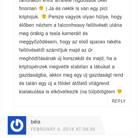
finoman
) Ja és nekik is van egy pici
kriptojuk.
Persze vagyok olyan hülye, hogy
élőben néztem a falconheavy fellövését utána
meg órákig a tesla kameráit és
meggyőződésem, hogy az első spacex rakéta
fellövésétől számítjuk majd az űr
meghódításának új korszakát és majd, ha a
kriptopénzek megvetik stabilan a lábukat a
gazdaságba, akkor meg egy új gazdasági rend
és talán egy új a földet átőlelő világrend
kialakulása is elkövetkezik (na túlpörögtem
REPLY
béla
FEBRUARY 9, 2018 AT 09:36