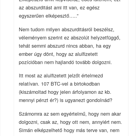
az abszurditást ami itt van, ez egész
egyszerűen elképesztő…..”
Nem tudom milyen abszurditásról beszélsz,
véleményem szerint ez abszolút helyzetfüggő,
tehát semmi abszurd nincs abban, ha egy
ember úgy dönt, hogy az alulfizetett
pozícióban nem hajlandó tovább dolgozni.
Itt most az alulfizetett jelzőt értelmezd
relatívan. 107 BTC-vel a birtokodban
(kiszámoltad hogy jelen árfolyamon az kb.
mennyi pénzt ér?) is ugyanezt gondolnád?
Számomra az sem egyértelmű, hogy nem akar
dolgozni, csak az, hogy ott nem, annyiért nem.
Simán elképzelhető hogy más terve van, nem