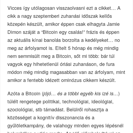
Vicces így utólagosan visszaolvasni ezt a cikket… A
cikk a nagy szeptemberi zuhanási időszak kellős
közepén készült, amikor éppen csak elhagyta Jamie
Dimon száját a “Bitcoin egy csalás!” frázis és éppen
az aktuális kínai banolás borzolta a kedélyeket… no
meg az árfolyamot is. Eltelt 5 hónap és még mindig
nem semmisült meg a Bitcoin, sőt mi több: bár túl
vagyok egy hihetetlenül óriási zuhanáson, de fura
módon még mindig magasabban van az árfolyam, mint
amikor a fentebb idézett ominózus cikkem készült.
Azóta a Bitcoin (
)
jójó… és a többi egyéb kis izé is…
túlélt rengetege politikai, technológiai, ideológiai,
szociológiai, stb támadást. Belülről rohasztja a
közösséget a kognitív disszonancia és a
gyűlöletkampány, de valahogy minden egyes lépésnél