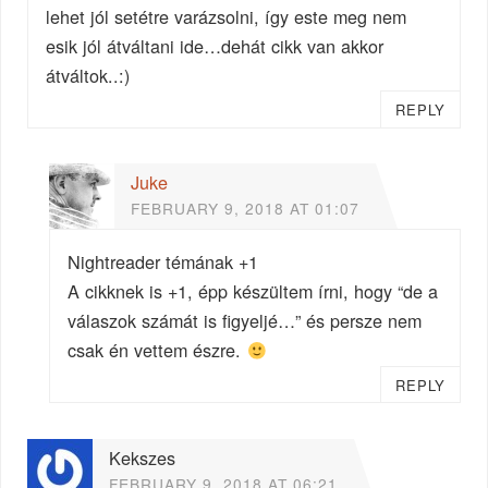
lehet jól setétre varázsolni, így este meg nem
esik jól átváltani ide…dehát cikk van akkor
átváltok..:)
REPLY
Juke
FEBRUARY 9, 2018 AT 01:07
Nightreader témának +1
A cikknek is +1, épp készültem írni, hogy “de a
válaszok számát is figyeljé…” és persze nem
csak én vettem észre.
REPLY
Kekszes
FEBRUARY 9, 2018 AT 06:21