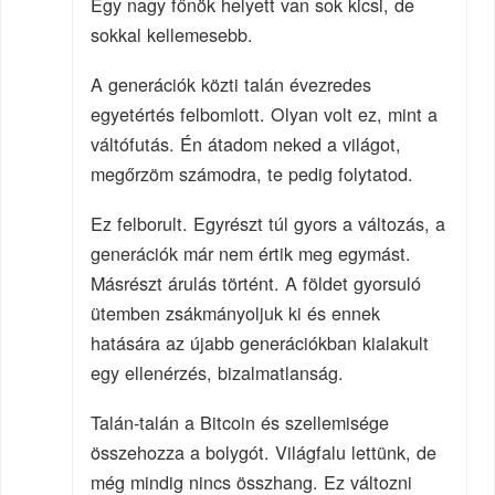
Egy nagy főnök helyett van sok kicsi, de
sokkal kellemesebb.
A generációk közti talán évezredes
egyetértés felbomlott. Olyan volt ez, mint a
váltófutás. Én átadom neked a világot,
megőrzöm számodra, te pedig folytatod.
Ez felborult. Egyrészt túl gyors a változás, a
generációk már nem értik meg egymást.
Másrészt árulás történt. A földet gyorsuló
ütemben zsákmányoljuk ki és ennek
hatására az újabb generációkban kialakult
egy ellenérzés, bizalmatlanság.
Talán-talán a Bitcoin és szellemisége
összehozza a bolygót. Világfalu lettünk, de
még mindig nincs összhang. Ez változni