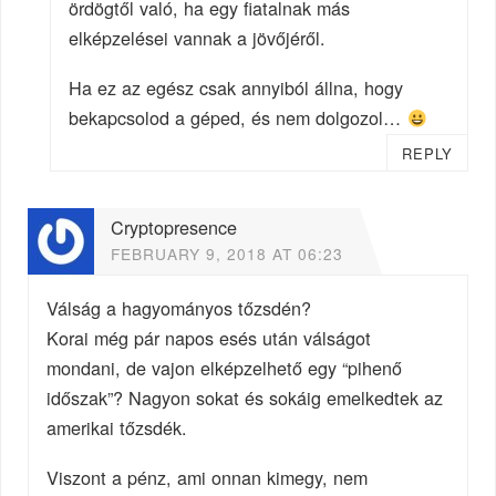
ördögtől való, ha egy fiatalnak más
elképzelései vannak a jövőjéről.
Ha ez az egész csak annyiból állna, hogy
bekapcsolod a géped, és nem dolgozol…
REPLY
Cryptopresence
FEBRUARY 9, 2018 AT 06:23
Válság a hagyományos tőzsdén?
Korai még pár napos esés után válságot
mondani, de vajon elképzelhető egy “pihenő
időszak”? Nagyon sokat és sokáig emelkedtek az
amerikai tőzsdék.
Viszont a pénz, ami onnan kimegy, nem