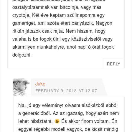
osztálytársamnak van bitcoinja, vagy más
cryptoja. Két éve kaptam szülinapomra egy
gamerriget, ami azóta étert bányászik. Nagyon
ritkán játszok csak rajta. Nem hiszem, hogy
valaha is be fogok ülni egy köztisztviselői vagy
akármilyen munkahelyre, ahol napi 8 órát fogok
dolgozni.
REPLY
Juke
FEBRUARY 9, 2018 AT 12:07
Na, jó egy véleményt olvasni elsőkézből ebből
a generációból. Az az igazság, hogy ezért nem
lehet hibáztatni.
És akkor finom voltam. Én
eggyel régebbi modell vagyok, de kicsit mindig