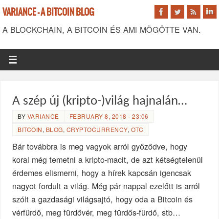
VARIANCE - A BITCOIN BLOG
A BLOCKCHAIN, A BITCOIN ÉS AMI MÖGÖTTE VAN.
A szép új (kripto-)világ hajnalán…
BY
VARIANCE
FEBRUARY 8, 2018 - 23:06
BITCOIN
,
BLOG
,
CRYPTOCURRENCY
,
OTC
Bár továbbra is meg vagyok arról győződve, hogy
korai még temetni a kripto-macit, de azt kétségtelenül
érdemes elismerni, hogy a hírek kapcsán igencsak
nagyot fordult a világ. Még pár nappal ezelőtt is arról
szólt a gazdasági világsajtó, hogy oda a Bitcoin és
vérfürdő, meg fürdővér, meg fürdős-fürdő, stb…