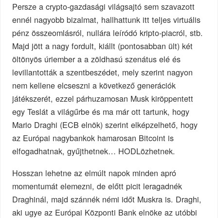
Persze a crypto-gazdasági világsajtó sem szavazott
ennél nagyobb bizalmat, hallhattunk itt teljes virtuális
pénz összeomlásról, nullára leíródó kripto-piacról, stb.
Majd jött a nagy fordult, kiállt (pontosabban ült) két
öltönyös úriember a a zöldhasú szenátus elé és
levillantották a szentbeszédet, mely szerint nagyon
nem kellene elcseszni a következő generációk
játékszerét, ezzel párhuzamosan Musk kiröppentett
egy Teslát a világűrbe és ma már ott tartunk, hogy
Mario Draghi (ECB elnök) szerint elképzelhető, hogy
az Európai nagybankok hamarosan Bitcoint is
elfogadhatnak, gyűjthetnek… HODLözhetnek.
Hosszan lehetne az elmúlt napok minden apró
momentumát elemezni, de előtt picit leragadnék
Draghinál, majd szánnék némi időt Muskra is. Draghi,
aki ugye az Európai Központi Bank elnöke az utóbbi