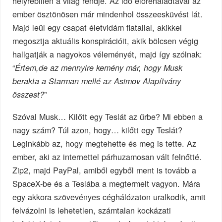
helyrebillen a világ rendje. Az idő előrehaladtával az
ember ösztönösen már mindenhol összeesküvést lát.
Majd leül egy csapat életvidám fiatallal, akikkel
megosztja aktuális konspirációit, akik bölcsen végig
hallgatják a nagyokos véleményét, majd így szólnak:
“
Értem,de az mennyire kemény már, hogy Musk
berakta a Starman mellé az Asimov Alapítvány
”
összest?
Szóval Musk… Kilőtt egy Teslát az űrbe? Mi ebben a
nagy szám? Túl azon, hogy… kilőtt egy Teslát?
Leginkább az, hogy megtehette és meg is tette. Az
ember, aki az internettel párhuzamosan vált felnőtté.
Zip2, majd PayPal, amiből egyből ment is tovább a
SpaceX-be és a Teslába a megtermelt vagyon. Mára
egy akkora szövevényes céghálózaton uralkodik, amit
felvázolni is lehetetlen, számtalan kockázati