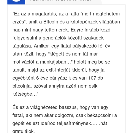
“Ez az a magatartás, az a fajta “mert megtehetem
érzés“, amit a Bitcoin és a kriptopénzek világában
nap mint nagy tetten érek. Egyre inkább kezd
felgyorsulni a generációk közötti szakadék
tágulása. Amikor, egy fiatal pályakezdő fél év
után közli, hogy “kiégett és nem lát már
motivációt a munkájában…” holott még be se
tanult, majd az exit-interjút kiderül, hogy ja
egyébként 6 éve bányászik és van 107 db
bitcoinja, szóval annyira azért nem esik
kétségbe…”
És ez a világnézeted basszus, hogy van egy
fiatal, aki nem akar dolgozni, csak bekapcsolni a
gépét és ezt ideírod teljesítménynek……hát
gratulálok.