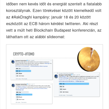
időben nem kevés időt és energiát szentelt a fiatalabb
korosztálynak. Ezen törekvései között kiemelkedő volt
az #AskDraghi kampány: január 18 és 20 között
eszközölt az ECB három kérdést twitteren. Aki részt
vett a múlt heti Blockchain Budapest konferencián, az
láthattam ott az alábbi slideomat: