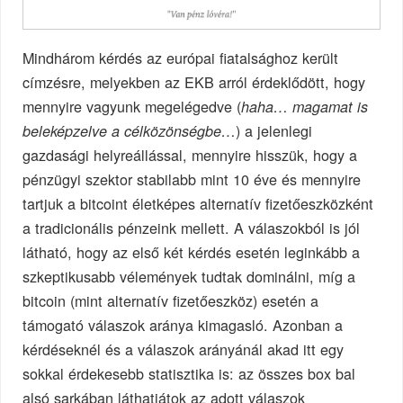
Mindhárom kérdés az európai fiatalsághoz került
címzésre, melyekben az EKB arról érdeklődött, hogy
mennyire vagyunk megelégedve (
haha… magamat is
) a jelenlegi
beleképzelve a célközönségbe…
gazdasági helyreállással, mennyire hisszük, hogy a
pénzügyi szektor stabilabb mint 10 éve és mennyire
tartjuk a bitcoint életképes alternatív fizetőeszközként
a tradicionális pénzeink mellett. A válaszokból is jól
látható, hogy az első két kérdés esetén leginkább a
szkeptikusabb vélemények tudtak dominálni, míg a
bitcoin (mint alternatív fizetőeszköz) esetén a
támogató válaszok aránya kimagasló. Azonban a
kérdéseknél és a válaszok arányánál akad itt egy
sokkal érdekesebb statisztika is: az összes box bal
alsó sarkában láthatjátok az adott válaszok