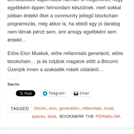
egyébként éppen felmondani készülnek, mert sokkal
jobban érdekli őket a community jellegű blockchain
programozás, még akkor is, ha ebből egy jó darabig
nem látnak pénzt sem, ami amúgy egyébként sem
érdekli…
Előre Elon Muskok, előre millennials generáció, előre
blockchain… ja és toljátok magatok előtt a Bitcoint.
Üzenjük innen a szakadék másik oldaláról…
Share this:
Telegram
Email
bitcoin
,
elon
,
generation
,
millennials
,
musk
,
TAGGED
spacex
,
tesla
.
BOOKMARK THE
PERMALINK
.