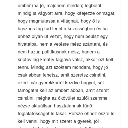
ember (na jó, majdnem minden) legbelül
mindig is vágyott arra, hogy kifejezze önmagát,
hogy megmutassa a világnak, hogy ő is
hasznos tag tud lenni a kozosségben és ha
ehhez olyan út vezet, hogy nem beülsz egy
hivatalba, nem a vetésre mész szántani, és
nem hazug politikusnak mész, hanem a
kriptovilág kreatív tagjává válsz, akkor ezt kell
tenni. Mindig azt szoktam mondani, hogy jó
csak abban lehetsz, amit szeretsz csinálni,
ezért már gyerekkortól kezdve hagyni, sőt
támogatni kell az embert abban, amit szeret
csinálni, mégha az őkövület szülői szemmel
nézve aktuálisan hasztalannak tűnő
foglalatosságot is takar. Persze ehhez észre is
kell venni, hogy mit szeret a gyerek, jól