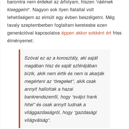
baromira nem érdekel az árfolyam, hiszen “
ráérnek
“. Nagyon sok ilyen fiatallal volt
kiseggelni
lehetőségem az elmúlt egy évben beszélgetni. Még
tavaly szeptemberben foglaltam keretesbe ezen
generációval kapcsolatos
éppen akkor sokként ért
friss
élményemet:
Szóval ez az a korosztály, aki saját
magában hisz és saját szférájában
bízik, akik nem értik és nem is akarják
megérteni az “öregeket”, akik csak
annyit hallottak a hazai
bankrendszerről, hogy “svájci frank
hitel” és csak annyit tudnak a
világgazdaságról, hogy “gazdasági
világválság”.