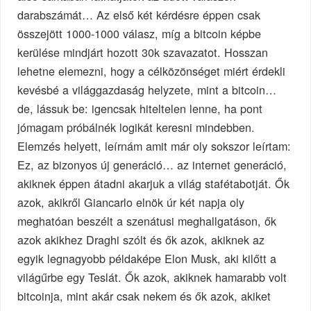
darabszámát… Az első két kérdésre éppen csak
összejött 1000-1000 válasz, míg a bitcoin képbe
kerülése mindjárt hozott 30k szavazatot. Hosszan
lehetne elemezni, hogy a célközönséget miért érdekli
kevésbé a világgazdaság helyzete, mint a bitcoin…
de, lássuk be: igencsak hiteltelen lenne, ha pont
jómagam próbálnék logikát keresni mindebben.
Elemzés helyett, leírnám amit már oly sokszor leírtam:
Ez, az bizonyos új generáció… az internet generáció,
akiknek éppen átadni akarjuk a világ stafétabotját. Ők
azok, akikről Giancarlo elnök úr két napja oly
meghatóan beszélt a szenátusi meghallgatáson, ők
azok akikhez Draghi szólt és ők azok, akiknek az
egyik legnagyobb példaképe Elon Musk, aki kilőtt a
világűrbe egy Teslát. Ők azok, akiknek hamarabb volt
bitcoinja, mint akár csak nekem és ők azok, akiket