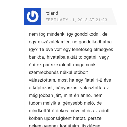
roland
FEBRUARY 11, 2018 AT 21:23
nem fog mindenki így gondolkodni. de
egy x százalék miért ne gondolkodhatna
így? 15 éve volt egy lehetőség elmegyek
bankba, hivatalba aktát tologatni, vagy
építek pár szexoldalt magamnak.
szemrebbenés nélkül utóbbit
választottam. most ha egy fiatal 1-2 éve
a kriptózást, bányászást választotta az
még jobban járt, mint én anno. nem
tudom melyik a igénysebb meló, de
mindkettőt érdekes művelni és az adott
korban újdonságként hatott. persze
nekem vannak korlátaim, tisztában