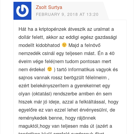
Zsolt Surtya
FEBRUARY 9, 2018 AT 13:20
Hát ha a kriptopénzek átveszik az uralmat a
dollár felett, akkor az eddigi egész gazdasági
modellt kidobhatod
Majd a felnövő
nemzedék csinál egy teljesen mást. Én a 40
éveim vége felé(nem tudom pontosan mert
nem érdekel
) tartó informatikus vagyok és
sajnos vannak rossz berögzült félelmeim ,
ezért belekényszerítem a gyerekeimet egy
olyan (oktatási) rendszerbe amiben én sem
hiszek már jó ideje, azzal a felkiáltással, hogy
egyelőre ez van ezzel lehet érvényesülni, de
reménykedek benne, hogy rájönnek
maguktól,hogy van teljesen más út (azért a
tanórákon kívül arrafelé rugdossuk őket