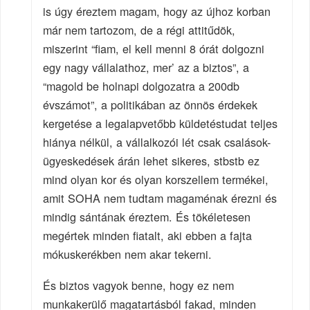
is úgy éreztem magam, hogy az újhoz korban
már nem tartozom, de a régi attitűdök,
miszerint “fiam, el kell menni 8 órát dolgozni
egy nagy vállalathoz, mer’ az a biztos”, a
“magold be holnapi dolgozatra a 200db
évszámot”, a politikában az önnös érdekek
kergetése a legalapvetőbb küldetéstudat teljes
hiánya nélkül, a vállalkozói lét csak csalások-
ügyeskedések árán lehet sikeres, stbstb ez
mind olyan kor és olyan korszellem termékei,
amit SOHA nem tudtam magaménak érezni és
mindig sántának éreztem. És tökéletesen
megértek minden fiatalt, aki ebben a fajta
mókuskerékben nem akar tekerni.
És biztos vagyok benne, hogy ez nem
munkakerülő magatartásból fakad, minden