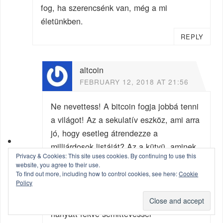
fog, ha szerencsénk van, még a mi
életünkben.
REPLY
altcoin
FEBRUARY 12, 2018 AT 21:56
Ne nevettess! A bitcoin fogja jobbá tenni
a világot! Az a sekulatív eszköz, ami arra
jó, hogy esetleg átrendezze a
milliárdosok listáját? Az a kütyü, aminek
Privacy & Cookies: This site uses cookies. By continuing to use this
a működtetéséhez öbbezer tonna
website, you agree to their use.
széndioxidot okádnak a légkörbe a kínai
To find out more, including how to control cookies, see here:
Cookie
Policy
erőművek?
Verik a mellüket a 16 évesek, hogy
hanyatt fekve semittevéssel