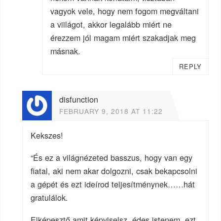
vagyok vele, hogy nem fogom megváltani
a viilágot, akkor legalább miért ne
érezzem jól magam miért szakadjak meg
másnak.
REPLY
disfunction
FEBRUARY 9, 2018 AT 11:22
Kekszes!
“És ez a világnézeted basszus, hogy van egy
fiatal, aki nem akar dolgozni, csak bekapcsolni
a gépét és ezt ideírod teljesítménynek……hát
gratulálok.
Elképesztő amit képviselsz, édes istenem, ezt