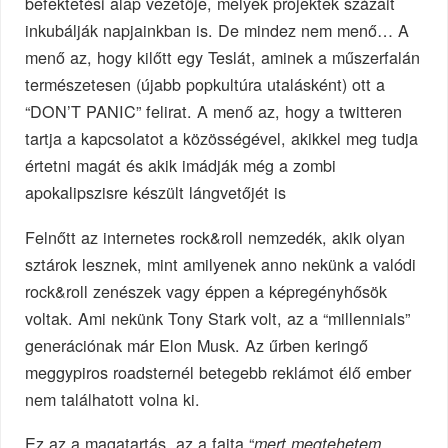
befektetési alap vezetője, melyek projektek százait
inkubálják napjainkban is. De mindez nem menő… A
menő az, hogy kilőtt egy Teslát, aminek a műszerfalán
természetesen (újabb popkultúra utalásként) ott a
“DON’T PANIC” felirat. A menő az, hogy a twitteren
tartja a kapcsolatot a közösségével, akikkel meg tudja
értetni magát és akik imádják még a zombi
apokalipszisre készült lángvetőjét is
Felnőtt az internetes rock&roll nemzedék, akik olyan
sztárok lesznek, mint amilyenek anno nekünk a valódi
rock&roll zenészek vagy éppen a képregényhősök
voltak. Ami nekünk Tony Stark volt, az a “millennials”
generációnak már Elon Musk. Az űrben keringő
meggypiros roadsternél betegebb reklámot élő ember
nem találhatott volna ki.
Ez az a magatartás, az a fajta “
mert megtehetem