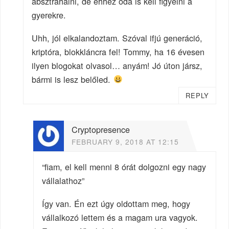
absztrahálni, de ehhez oda is kell figyelni a
gyerekre.
Uhh, jól elkalandoztam. Szóval ifjú generáció,
kriptóra, blokkláncra fel! Tommy, ha 16 évesen
ilyen blogokat olvasol… anyám! Jó úton jársz,
bármi is lesz belőled.
REPLY
Cryptopresence
FEBRUARY 9, 2018 AT 12:15
“fiam, el kell menni 8 órát dolgozni egy nagy
vállalathoz”
Így van. Én ezt úgy oldottam meg, hogy
vállalkozó lettem és a magam ura vagyok.