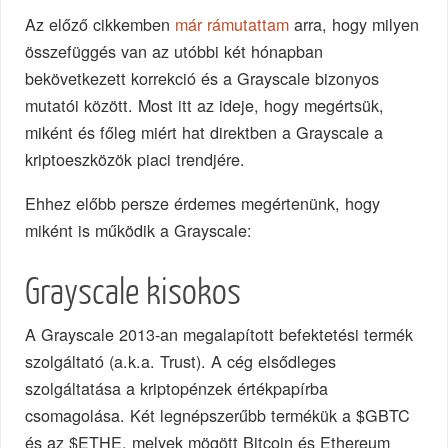
Az előző cikkemben
már rámutattam
arra, hogy milyen
összefüggés van az utóbbi két hónapban
bekövetkezett korrekció és a Grayscale bizonyos
mutatói között. Most itt az ideje, hogy megértsük,
miként és főleg miért hat direktben a Grayscale a
kriptoeszközök piaci trendjére.
Ehhez előbb persze érdemes megértenünk, hogy
miként is működik a Grayscale:
Grayscale kisokos
A Grayscale 2013-an megalapított befektetési termék
szolgáltató (a.k.a. Trust). A cég elsődleges
szolgáltatása a kriptopénzek értékpapírba
csomagolása. Két legnépszerűbb termékük a $GBTC
és az $ETHE, melyek mögött Bitcoin és Ethereum