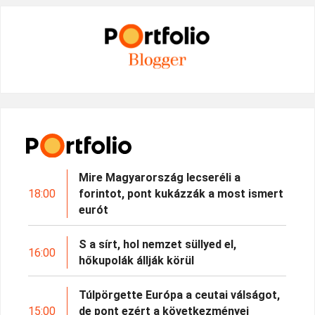
Mire Magyarország lecseréli a
18:00
forintot, pont kukázzák a most ismert
eurót
S a sírt, hol nemzet süllyed el,
16:00
hőkupolák állják körül
Túlpörgette Európa a ceutai válságot,
15:00
de pont ezért a következményei