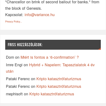
"Chancellor on brink of second bailout for banks." from
the block of Genesis.
Kapcsolat:
info@variance.hu
Privacy Policy...
FRISS HOZZÁSZÓLÁSOK:
Dom
on
Miért is fontos a ‘6-confirmation’ ?
Imre Engi
on
Hybrid + Napelem: Tapasztalatok 4 év
után
Pataki Ferenc
on
Kripto katasztrófaturizmus
Pataki Ferenc
on
Kripto katasztrófaturizmus
mephisoft
on
Kripto katasztrófaturizmus