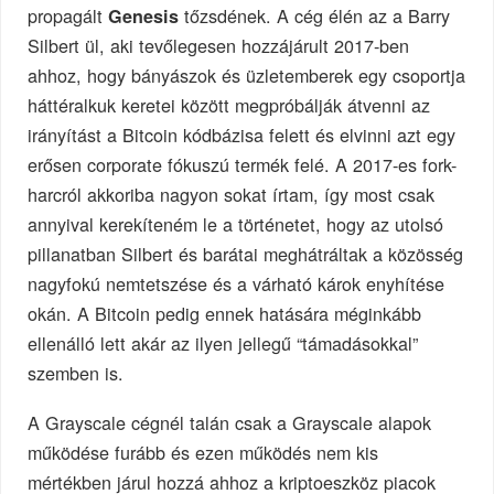
propagált
tőzsdének. A cég élén az a Barry
Genesis
Silbert ül, aki tevőlegesen hozzájárult 2017-ben
ahhoz, hogy bányászok és üzletemberek egy csoportja
háttéralkuk keretei között megpróbálják átvenni az
irányítást a Bitcoin kódbázisa felett és elvinni azt egy
erősen corporate fókuszú termék felé. A 2017-es fork-
harcról akkoriba nagyon sokat írtam, így most csak
annyival kerekíteném le a történetet, hogy az utolsó
pillanatban Silbert és barátai meghátráltak a közösség
nagyfokú nemtetszése és a várható károk enyhítése
okán. A Bitcoin pedig ennek hatására méginkább
ellenálló lett akár az ilyen jellegű “támadásokkal”
szemben is.
A Grayscale cégnél talán csak a Grayscale alapok
működése furább és ezen működés nem kis
mértékben járul hozzá ahhoz a kriptoeszköz piacok