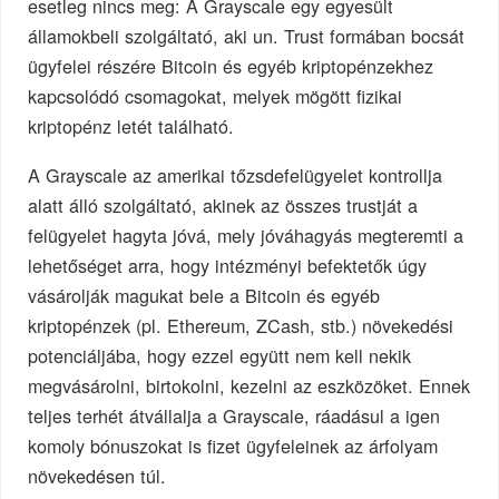
esetleg nincs meg: A Grayscale egy egyesült
államokbeli szolgáltató, aki un. Trust formában bocsát
ügyfelei részére Bitcoin és egyéb kriptopénzekhez
kapcsolódó csomagokat, melyek mögött fizikai
kriptopénz letét található.
A Grayscale az amerikai tőzsdefelügyelet kontrollja
alatt álló szolgáltató, akinek az összes trustját a
felügyelet hagyta jóvá, mely jóváhagyás megteremti a
lehetőséget arra, hogy intézményi befektetők úgy
vásárolják magukat bele a Bitcoin és egyéb
kriptopénzek (pl. Ethereum, ZCash, stb.) növekedési
potenciáljába, hogy ezzel együtt nem kell nekik
megvásárolni, birtokolni, kezelni az eszközöket. Ennek
teljes terhét átvállalja a Grayscale, ráadásul a igen
komoly bónuszokat is fizet ügyfeleinek az árfolyam
növekedésen túl.