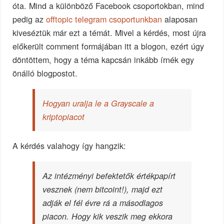
óta. Mind a különböző Facebook csoportokban, mind
pedig az
offtopic telegram csoportunkban
alaposan
kiveséztük már ezt a témát. Mivel a kérdés, most újra
előkerült comment formájában itt a blogon, ezért úgy
döntöttem, hogy a téma kapcsán inkább írnék egy
önálló blogpostot.
Hogyan uralja le a Grayscale a
kriptopiacot
A kérdés valahogy így hangzik:
Az intézményi befektetők értékpapírt
vesznek (nem bitcoint!), majd ezt
adják el fél évre rá a másodlagos
piacon. Hogy kik veszik meg ekkora