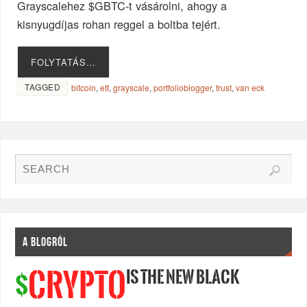
Grayscalehez $GBTC-t vásárolni, ahogy a
kisnyugdíjas rohan reggel a boltba tejért.
FOLYTATÁS…
TAGGED
bitcoin
,
etf
,
grayscale
,
portfolioblogger
,
trust
,
van eck
A BLOGRÓL
IS THE NEW BLACK
CRYPTO
$