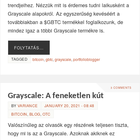
trendjeihez. Nézzük mit is érdemes tudni laikusként a
Grayscale alapokról. Az egyszerűség kevéséért a
továbbiakban a $GBTC termékkel foglalkozunk, de
mindez igaz a többi Grayscale termékre is.
FOLYTATÁS…
TAGGED
bitcoin
,
gbtc
,
grayscale
,
portfolioblogger
3 COMMENTS
Grayscale: A feneketlen kút
BY
VARIANCE
JANUARY 20, 2021 - 08:48
BITCOIN
,
BLOG
,
OTC
Valószínűleg az olvasók egy részének teljesen tiszta,
hogy mi is az a Grayscale. Azoknak akiknek ez