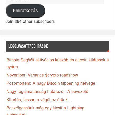
Feliratkozás
Join 354 other subscribers
LEGOLVASOTTABB ÍRÁSOK
Bitcoin:SegWit aktivációs küszöb és altcoin kilátások a
nyárra
Novemberi Variance $crypto roadshow
Post-mortem: A nagy Bitcoin flippening hétvége
Nagy fogalmatlanság határozó - A bevezető
Kitartás, lassan a végéhez érünk...
Beszélgessünk még egy kicsit a Lightning
Networkről...