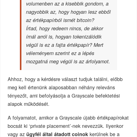
volumenben az a kisebbik gondom, a
nagyobbik az, hogy hogyan lesz ebből
az értékpapírból ismét bitcoin?
Írtad, hogy redeem nincs, de akkor
írnál arról is, hogyan tokenizálódik
végül is ez a fajta értékpapír? Mert
véleményem szerint ez a lépés
mozgatná meg végül is az árfolyamot.
Ahhoz, hogy a kérdésre választ tudjuk találni, előbb
meg kell értenünk alaposabban néhány releváns
tényezőt, ami befolyásolja a Grayscale befektetési
alapok működését.
A folyamatot, amikor a Grayscale újabb értékpapírokat
bocsát ki ‘private placement’-nek nevezzük. Ilyenkor
vagy az
kerülnek be a
ügyfél által átadott coinok