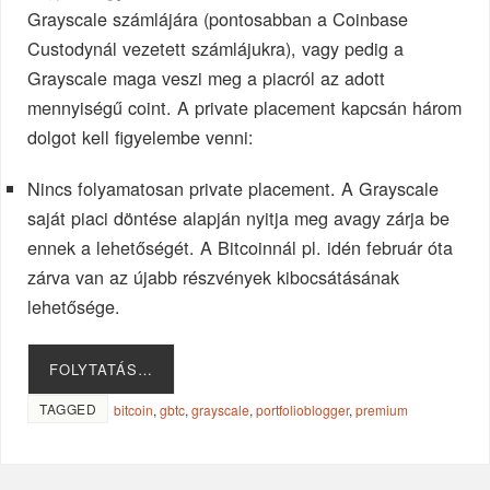
Grayscale számlájára (pontosabban a Coinbase
Custodynál vezetett számlájukra), vagy pedig a
Grayscale maga veszi meg a piacról az adott
mennyiségű coint. A private placement kapcsán három
dolgot kell figyelembe venni:
Nincs folyamatosan private placement. A Grayscale
saját piaci döntése alapján nyitja meg avagy zárja be
ennek a lehetőségét. A Bitcoinnál pl. idén február óta
zárva van az újabb részvények kibocsátásának
lehetősége.
FOLYTATÁS…
TAGGED
bitcoin
,
gbtc
,
grayscale
,
portfolioblogger
,
premium