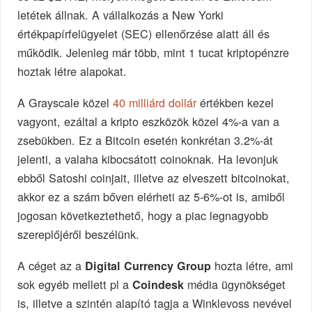
letétek állnak. A vállalkozás a New Yorki
értékpapírfelügyelet (SEC) ellenőrzése alatt áll és
működik. Jelenleg már több, mint 1 tucat kriptopénzre
hoztak létre alapokat.
A Grayscale közel
40 milliárd dollár
értékben kezel
vagyont, ezáltal a kripto eszközök közel 4%-a van a
zsebükben. Ez a Bitcoin esetén konkrétan 3.2%-át
jelenti, a valaha kibocsátott coinoknak. Ha levonjuk
ebből Satoshi coinjait, illetve az elveszett bitcoinokat,
akkor ez a szám bőven elérheti az 5-6%-ot is, amiből
jogosan következtethető, hogy a piac legnagyobb
szereplőjéről beszélünk.
A céget az a
hozta létre, ami
Digital Currency Group
sok egyéb mellett pl a
média ügynökséget
Coindesk
is, illetve a szintén alapító tagja a Winklevoss nevével