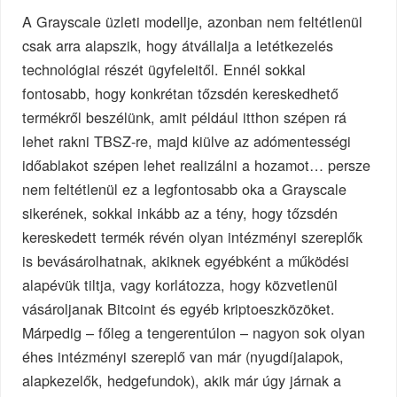
A Grayscale üzleti modellje, azonban nem feltétlenül
csak arra alapszik, hogy átvállalja a letétkezelés
technológiai részét ügyfeleitől. Ennél sokkal
fontosabb, hogy konkrétan tőzsdén kereskedhető
termékről beszélünk, amit például itthon szépen rá
lehet rakni TBSZ-re, majd kiülve az adómentességi
időablakot szépen lehet realizálni a hozamot… persze
nem feltétlenül ez a legfontosabb oka a Grayscale
sikerének, sokkal inkább az a tény, hogy tőzsdén
kereskedett termék révén olyan intézményi szereplők
is bevásárolhatnak, akiknek egyébként a működési
alapévük tiltja, vagy korlátozza, hogy közvetlenül
vásároljanak Bitcoint és egyéb kriptoeszközöket.
Márpedig – főleg a tengerentúlon – nagyon sok olyan
éhes intézményi szereplő van már (nyugdíjalapok,
alapkezelők, hedgefundok), akik már úgy járnak a