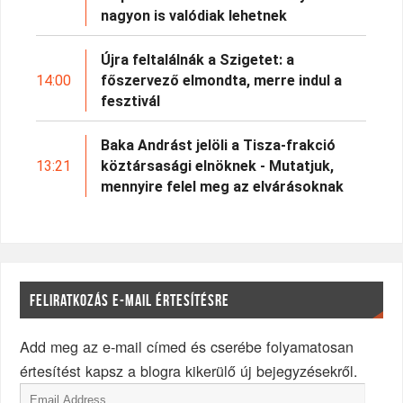
nagyon is valódiak lehetnek
Újra feltalálnák a Szigetet: a
14:00
főszervező elmondta, merre indul a
fesztivál
Baka Andrást jelöli a Tisza-frakció
13:21
köztársasági elnöknek - Mutatjuk,
mennyire felel meg az elvárásoknak
FELIRATKOZÁS E-MAIL ÉRTESÍTÉSRE
Add meg az e-mail címed és cserébe folyamatosan
értesítést kapsz a blogra kikerülő új bejegyzésekről.