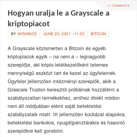
17 COMMENTS
Hogyan uralja le a Grayscale a
kriptopiacot
BY
VARIANCE
JUNE 20, 2021 - 11:23
BITCOIN
A Grayscale közismerten a Bitcoin és egyéb
kriptopiacok egyik –
– legnagyobb
na nem a
szereplője, aki kripto-letétkezelőként tetemes
mennyiségű eszközt tart és kezel az ügyfeleinek.
Ügyfelei jellemzően intézményi szereplők, akik a
Grascale Truston keresztül próbálnak hozzáférni a
szabályozatlan termékekhez, amihez direkt módon
nem áll módjukban elérni saját befektetési
szabályzataik miatt. Itt jellemzően kockázai alapokra,
befektetési bankokra, nyugdíjpénztárakra és hasonló
szereplőkre kell gondolni.