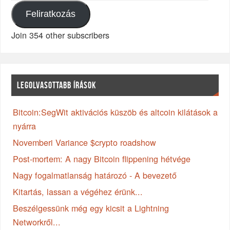
Feliratkozás
Join 354 other subscribers
LEGOLVASOTTABB ÍRÁSOK
Bitcoin:SegWit aktivációs küszöb és altcoin kilátások a
nyárra
Novemberi Variance $crypto roadshow
Post-mortem: A nagy Bitcoin flippening hétvége
Nagy fogalmatlanság határozó - A bevezető
Kitartás, lassan a végéhez érünk...
Beszélgessünk még egy kicsit a Lightning
Networkről...