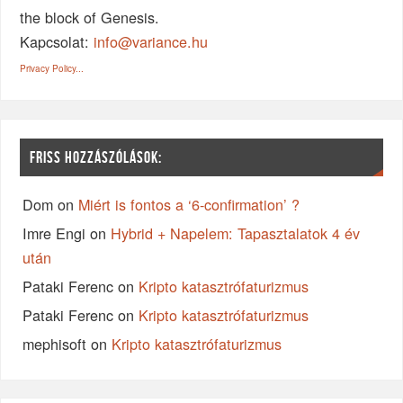
the block of Genesis.
Kapcsolat:
info@variance.hu
Privacy Policy...
FRISS HOZZÁSZÓLÁSOK:
Dom
on
Miért is fontos a ‘6-confirmation’ ?
Imre Engi
on
Hybrid + Napelem: Tapasztalatok 4 év
után
Pataki Ferenc
on
Kripto katasztrófaturizmus
Pataki Ferenc
on
Kripto katasztrófaturizmus
mephisoft
on
Kripto katasztrófaturizmus