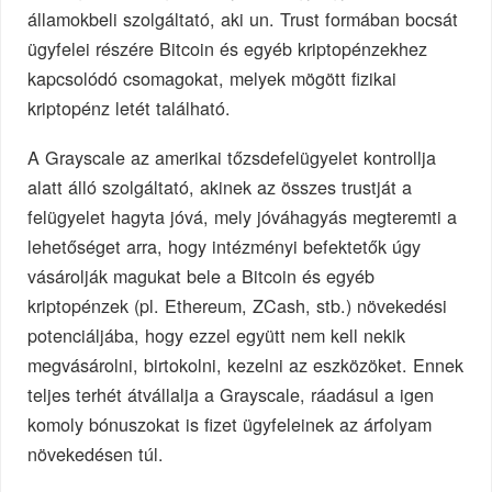
államokbeli szolgáltató, aki un. Trust formában bocsát
ügyfelei részére Bitcoin és egyéb kriptopénzekhez
kapcsolódó csomagokat, melyek mögött fizikai
kriptopénz letét található.
A Grayscale az amerikai tőzsdefelügyelet kontrollja
alatt álló szolgáltató, akinek az összes trustját a
felügyelet hagyta jóvá, mely jóváhagyás megteremti a
lehetőséget arra, hogy intézményi befektetők úgy
vásárolják magukat bele a Bitcoin és egyéb
kriptopénzek (pl. Ethereum, ZCash, stb.) növekedési
potenciáljába, hogy ezzel együtt nem kell nekik
megvásárolni, birtokolni, kezelni az eszközöket. Ennek
teljes terhét átvállalja a Grayscale, ráadásul a igen
komoly bónuszokat is fizet ügyfeleinek az árfolyam
növekedésen túl.