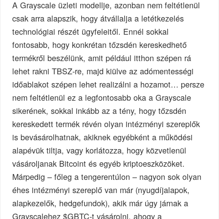
A Grayscale üzleti modellje, azonban nem feltétlenül
csak arra alapszik, hogy átvállalja a letétkezelés
technológiai részét ügyfeleitől. Ennél sokkal
fontosabb, hogy konkrétan tőzsdén kereskedhető
termékről beszélünk, amit például itthon szépen rá
lehet rakni TBSZ-re, majd kiülve az adómentességi
időablakot szépen lehet realizálni a hozamot… persze
nem feltétlenül ez a legfontosabb oka a Grayscale
sikerének, sokkal inkább az a tény, hogy tőzsdén
kereskedett termék révén olyan intézményi szereplők
is bevásárolhatnak, akiknek egyébként a működési
alapévük tiltja, vagy korlátozza, hogy közvetlenül
vásároljanak Bitcoint és egyéb kriptoeszközöket.
Márpedig – főleg a tengerentúlon – nagyon sok olyan
éhes intézményi szereplő van már (nyugdíjalapok,
alapkezelők, hedgefundok), akik már úgy járnak a
Grayscalehez $GBTC-t vásárolni, ahogy a