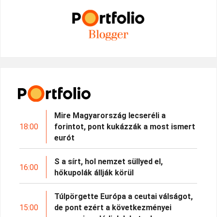
Mire Magyarország lecseréli a
18:00
forintot, pont kukázzák a most ismert
eurót
S a sírt, hol nemzet süllyed el,
16:00
hőkupolák állják körül
Túlpörgette Európa a ceutai válságot,
15:00
de pont ezért a következményei