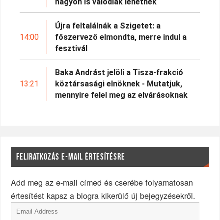
nagyon is valódiak lehetnek
Újra feltalálnák a Szigetet: a
14:00
főszervező elmondta, merre indul a
fesztivál
Baka Andrást jelöli a Tisza-frakció
13:21
köztársasági elnöknek - Mutatjuk,
mennyire felel meg az elvárásoknak
FELIRATKOZÁS E-MAIL ÉRTESÍTÉSRE
Add meg az e-mail címed és cserébe folyamatosan
értesítést kapsz a blogra kikerülő új bejegyzésekről.