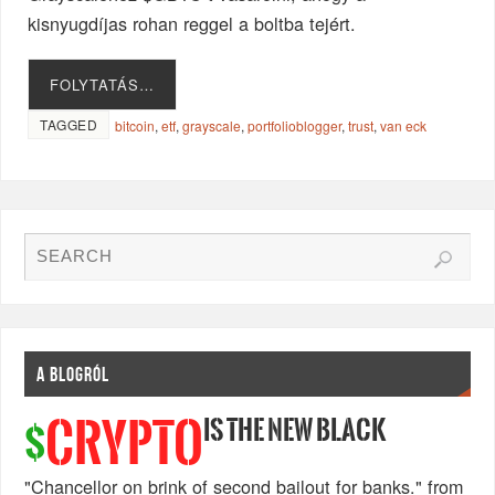
kisnyugdíjas rohan reggel a boltba tejért.
FOLYTATÁS…
TAGGED
bitcoin
,
etf
,
grayscale
,
portfolioblogger
,
trust
,
van eck
A BLOGRÓL
IS THE NEW BLACK
CRYPTO
$
"Chancellor on brink of second bailout for banks." from