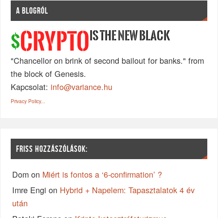
A BLOGRÓL
IS THE NEW BLACK
CRYPTO
$
"Chancellor on brink of second bailout for banks." from
the block of Genesis.
Kapcsolat:
info@variance.hu
Privacy Policy...
FRISS HOZZÁSZÓLÁSOK:
Dom
on
Miért is fontos a ‘6-confirmation’ ?
Imre Engi
on
Hybrid + Napelem: Tapasztalatok 4 év
után