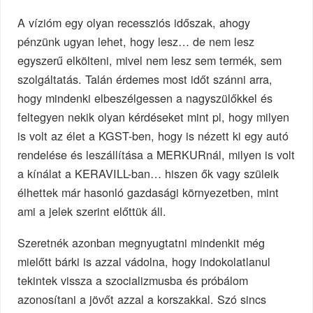
A vízióm egy olyan recessziós időszak, ahogy
pénzünk ugyan lehet, hogy lesz… de nem lesz
egyszerű elkölteni, mivel nem lesz sem termék, sem
szolgáltatás. Talán érdemes most időt szánni arra,
hogy mindenki elbeszélgessen a nagyszülőkkel és
feltegyen nekik olyan kérdéseket mint pl, hogy milyen
is volt az élet a KGST-ben, hogy is nézett ki egy autó
rendelése és leszállítása a MERKURnál, milyen is volt
a kínálat a KERAVILL-ban… hiszen ők vagy szüleik
élhettek már hasonló gazdasági környezetben, mint
ami a jelek szerint előttük áll.
Szeretnék azonban megnyugtatni mindenkit még
mielőtt bárki is azzal vádolna, hogy indokolatlanul
tekintek vissza a szocializmusba és próbálom
azonosítani a jövőt azzal a korszakkal. Szó sincs