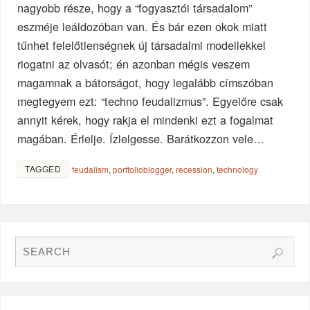
nagyobb része, hogy a “fogyasztói társadalom”
eszméje leáldozóban van. És bár ezen okok miatt
tűnhet felelőtlenségnek új társadalmi modellekkel
riogatni az olvasót; én azonban mégis veszem
magamnak a bátorságot, hogy legalább címszóban
megtegyem ezt: “techno feudalizmus”. Egyelőre csak
annyit kérek, hogy rakja el mindenki ezt a fogalmat
magában. Érlelje. Ízlelgesse. Barátkozzon vele…
TAGGED
feudalism
,
portfolioblogger
,
recession
,
technology