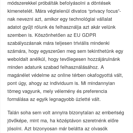
módszerekkel próbálták befolyásolni a döntések
kimenetelét. Mára végtelenül divatos “privacy focus”-
nak nevezni azt, amikor egy technológiai vállalat
adatot gyűjt rólunk és felhasználja azt akár velünk
szemben is. Köszönhetően az EU GDPR
szabályozásnak mára teljesen triviális mindenki
számára, hogy egyszerűen meg sem tekinthetünk egy
weboldalt anélkül, hogy tevőlegesen hozzájárulnánk
minden adatunk szabad felhasználásához. A
magánélet védelme az online térben okafogyottá vált,
pont úgy, ahogy az individuum is. Mi mindannyian
tömeg vagyunk, mely vélemény és preferencia
formálása az egyik legnagyobb üzletté vált.
Talán soha sem volt annyira bizonytalan az emberiség
jövőképe, mint ma, ha középtávon szeretnénk előre
jósolni. Azt bizonyosan már belátta az olvasók