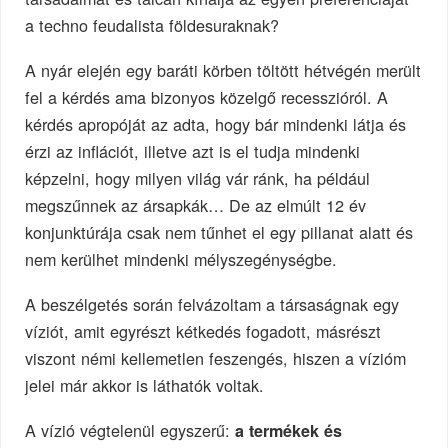
a techno feudalista földesuraknak?
A nyár elején egy baráti körben töltött hétvégén merült
fel a kérdés ama bizonyos közelgő recesszióról. A
kérdés apropóját az adta, hogy bár mindenki látja és
érzi az inflációt, illetve azt is el tudja mindenki
képzelni, hogy milyen világ vár ránk, ha például
megszűnnek az ársapkák… De az elmúlt 12 év
konjunktúrája csak nem tűnhet el egy pillanat alatt és
nem kerülhet mindenki mélyszegénységbe.
A beszélgetés során felvázoltam a társaságnak egy
víziót, amit egyrészt kétkedés fogadott, másrészt
viszont némi kellemetlen feszengés, hiszen a vízióm
jelei már akkor is láthatók voltak.
A vízió végtelenül egyszerű:
a termékek és