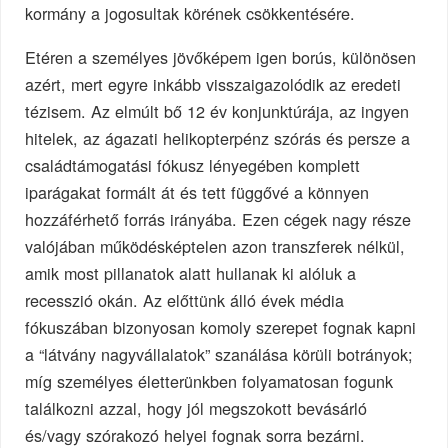
kormány a jogosultak körének csökkentésére.
Etéren a személyes jövőképem igen borús, különösen
azért, mert egyre inkább visszaigazolódik az eredeti
tézisem. Az elmúlt bő 12 év konjunktúrája, az ingyen
hitelek, az ágazati helikopterpénz szórás és persze a
családtámogatási fókusz lényegében komplett
iparágakat formált át és tett függővé a könnyen
hozzáférhető forrás irányába. Ezen cégek nagy része
valójában működésképtelen azon transzferek nélkül,
amik most pillanatok alatt hullanak ki alóluk a
recesszió okán. Az előttünk álló évek média
fókuszában bizonyosan komoly szerepet fognak kapni
a “látvány nagyvállalatok” szanálása körüli botrányok;
míg személyes életterünkben folyamatosan fogunk
találkozni azzal, hogy jól megszokott bevásárló
és/vagy szórakozó helyei fognak sorra bezárni.