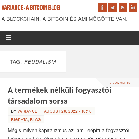
VARIANCE - A BITCOIN BLOG
A BLOCKCHAIN, A BITCOIN ÉS AMI MÖGÖTTE VAN.
TAG:
FEUDALISM
5 COMMENTS
A termékek nélküli fogyasztói
társadalom sorsa
BY
VARIANCE
AUGUST 28, 2022 - 10:10
BIGDATA
,
BLOG
Mégis milyen kapitalizmus az, ami leépíti a fogyasztói
társadalmat és tálcán kínálja az egyén preferenciáját