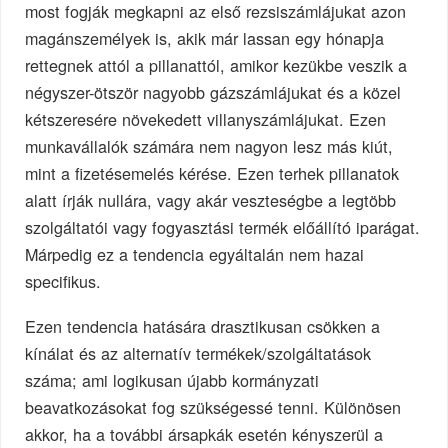
most fogják megkapni az első rezsiszámlájukat azon
magánszemélyek is, akik már lassan egy hónapja
rettegnek attól a pillanattól, amikor kezükbe veszik a
négyszer-ötször nagyobb gázszámlájukat és a közel
kétszeresére növekedett villanyszámlájukat. Ezen
munkavállalók számára nem nagyon lesz más kiút,
mint a fizetésemelés kérése. Ezen terhek pillanatok
alatt írják nullára, vagy akár veszteségbe a legtöbb
szolgáltatói vagy fogyasztási termék előállító iparágat.
Márpedig ez a tendencia egyáltalán nem hazai
specifikus.
Ezen tendencia hatására drasztikusan csökken a
kínálat és az alternatív termékek/szolgáltatások
száma; ami logikusan újabb kormányzati
beavatkozásokat fog szükségessé tenni. Különösen
akkor, ha a további ársapkák esetén kényszerül a