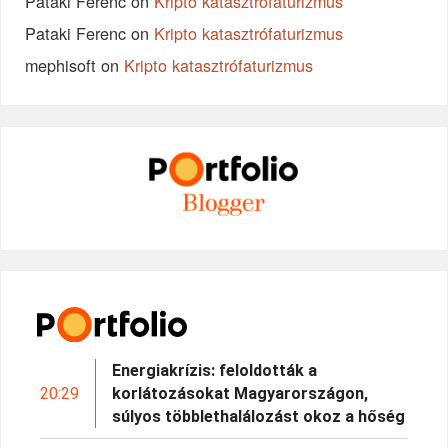
Pataki Ferenc
on
Kripto katasztrófaturizmus
Pataki Ferenc
on
Kripto katasztrófaturizmus
mephisoft
on
Kripto katasztrófaturizmus
Energiakrízis: feloldották a
20:29
korlátozásokat Magyarországon,
súlyos többlethalálozást okoz a hőség