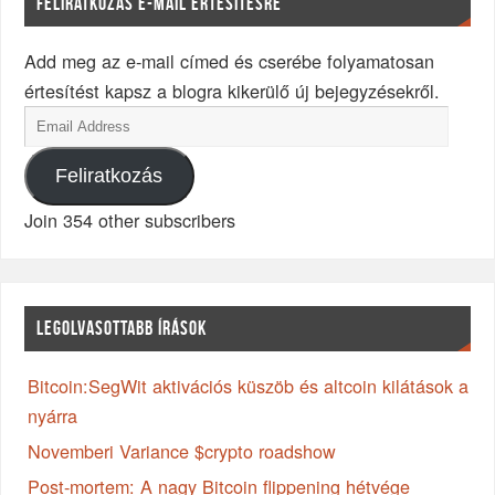
FELIRATKOZÁS E-MAIL ÉRTESÍTÉSRE
Add meg az e-mail címed és cserébe folyamatosan
értesítést kapsz a blogra kikerülő új bejegyzésekről.
Feliratkozás
Join 354 other subscribers
LEGOLVASOTTABB ÍRÁSOK
Bitcoin:SegWit aktivációs küszöb és altcoin kilátások a
nyárra
Novemberi Variance $crypto roadshow
Post-mortem: A nagy Bitcoin flippening hétvége