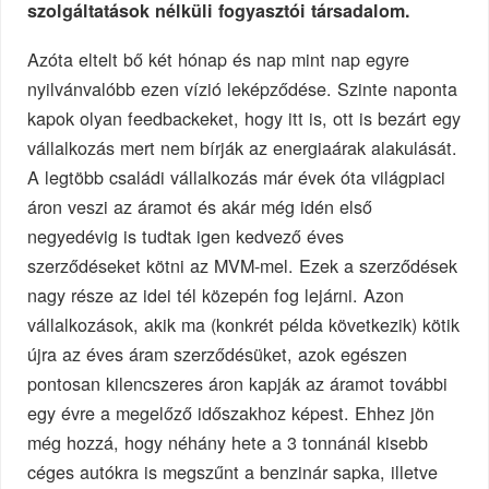
szolgáltatások nélküli fogyasztói társadalom.
Azóta eltelt bő két hónap és nap mint nap egyre
nyilvánvalóbb ezen vízió leképződése. Szinte naponta
kapok olyan feedbackeket, hogy itt is, ott is bezárt egy
vállalkozás mert nem bírják az energiaárak alakulását.
A legtöbb családi vállalkozás már évek óta világpiaci
áron veszi az áramot és akár még idén első
negyedévig is tudtak igen kedvező éves
szerződéseket kötni az MVM-mel. Ezek a szerződések
nagy része az idei tél közepén fog lejárni. Azon
vállalkozások, akik ma (konkrét példa következik) kötik
újra az éves áram szerződésüket, azok egészen
pontosan kilencszeres áron kapják az áramot további
egy évre a megelőző időszakhoz képest. Ehhez jön
még hozzá, hogy néhány hete a 3 tonnánál kisebb
céges autókra is megszűnt a benzinár sapka, illetve