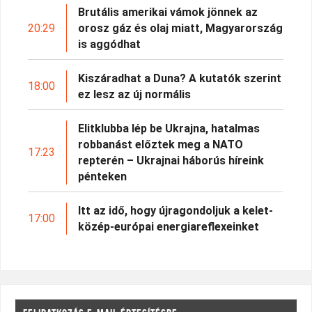
Brutális amerikai vámok jönnek az
20:29
orosz gáz és olaj miatt, Magyarország
is aggódhat
Kiszáradhat a Duna? A kutatók szerint
18:00
ez lesz az új normális
Elitklubba lép be Ukrajna, hatalmas
robbanást előztek meg a NATO
17:23
repterén – Ukrajnai háborús híreink
pénteken
Itt az idő, hogy újragondoljuk a kelet-
17:00
közép-európai energiareflexeinket