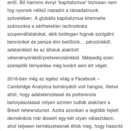
erről. Bő harminc évnyi “kapitalizmus” biztosan nem
fog nyomok nélkül maradni a társadalmunk
szövetében. A globális kapitalizmus kitermelte
számunkra a sérthetetlen technokrata
szupervállalatokat, akik boldogan fognak szolgálni
bennünket és persze élni belőlünk… pénzünkből,
adatainkból és az általuk alakított
véleményünkből/preferenciáinkból. Márpedig ezen
szereplők térnyerése még koránt sem ért véget.
2016-ban még az egész világ a Facebook –
Cambridge Analytica botrányától volt hangos, illetve
attól, hogy adatelemzéssel és preferencia
befolyásolással milyen szinten tudták alakítani a
Brexit referendumot. Azóta azonban a legtöbb fejlett
demokrácia már átesett egy-két olyan választáson,
ahol teljesen természetesnek éltük meg, hogy hasonló