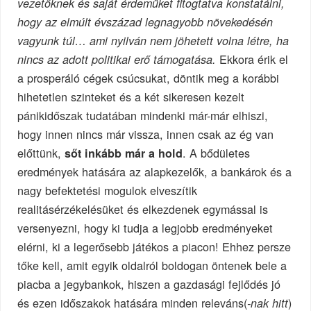
vezetőknek és saját érdemüket fitogtatva konstatálni,
hogy az elmúlt évszázad legnagyobb növekedésén
vagyunk túl… ami nyilván nem jöhetett volna létre, ha
Ekkora érik el
nincs az adott politikai erő támogatása.
a prosperáló cégek csúcsukat, döntik meg a korábbi
hihetetlen szinteket és a két sikeresen kezelt
pánikidőszak tudatában mindenki már-már elhiszi,
hogy innen nincs már vissza, innen csak az ég van
előttünk,
. A bődületes
sőt inkább már a hold
eredmények hatására az alapkezelők, a bankárok és a
nagy befektetési mogulok elveszítik
realitásérzékelésüket és elkezdenek egymással is
versenyezni, hogy ki tudja a legjobb eredményeket
elérni, ki a legerősebb játékos a piacon! Ehhez persze
tőke kell, amit egyik oldalról boldogan öntenek bele a
piacba a jegybankok, hiszen a gazdasági fejlődés jó
és ezen időszakok hatására minden releváns(
)
-nak hitt