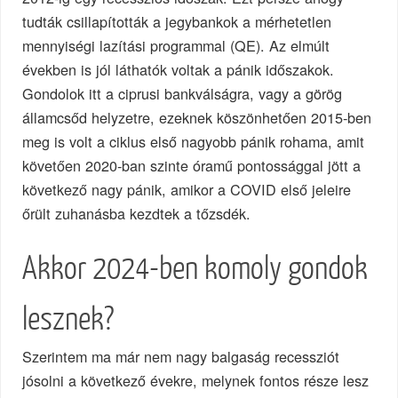
tudták csillapították a jegybankok a mérhetetlen
mennyiségi lazítási programmal (QE). Az elmúlt
években is jól láthatók voltak a pánik időszakok.
Gondolok itt a ciprusi bankválságra, vagy a görög
államcsőd helyzetre, ezeknek köszönhetően 2015-ben
meg is volt a ciklus első nagyobb pánik rohama, amit
követően 2020-ban szinte óramű pontossággal jött a
következő nagy pánik, amikor a COVID első jeleire
őrült zuhanásba kezdtek a tőzsdék.
Akkor 2024-ben komoly gondok
lesznek?
Szerintem ma már nem nagy balgaság recessziót
jósolni a következő évekre, melynek fontos része lesz