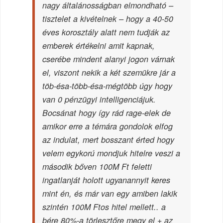
nagy általánosságban elmondható –
tisztelet a kivételnek – hogy a 40-50
éves korosztály alatt nem tudják az
emberek értékelni amit kapnak,
cserébe mindent alanyi jogon várnak
el, viszont nekik a két szemükre jár a
töb-ésa-több-ésa-mégtöbb úgy hogy
van 0 pénzügyi intelligenciájuk.
Bocsánat hogy így rád rage-elek de
amikor erre a témára gondolok elfog
az indulat, mert bosszant érted hogy
velem egykorú mondjuk hitelre veszi a
második bőven 100M Ft feletti
ingatlanját holott ugyanannyit keres
mint én, és már van egy amiben lakik
szintén 100M Ftos hitel mellett.. a
bére 80%-a törlesztőre megy el + az