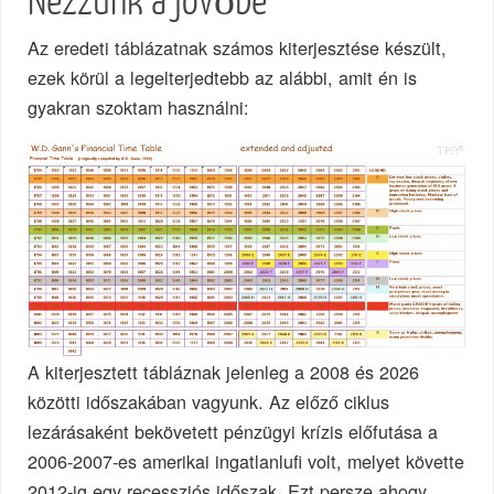
Nézzünk a jövőbe
Az eredeti táblázatnak számos kiterjesztése készült,
ezek körül a legelterjedtebb az alábbi, amit én is
gyakran szoktam használni:
A kiterjesztett tábláznak jelenleg a 2008 és 2026
közötti időszakában vagyunk. Az előző ciklus
lezárásaként bekövetett pénzügyi krízis előfutása a
2006-2007-es amerikai ingatlanlufi volt, melyet követte
2012-ig egy recessziós időszak. Ezt persze ahogy