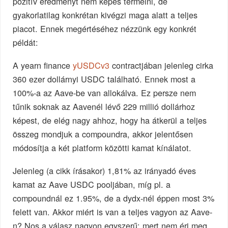
pozitív eredményt nem képes termelni, de
gyakorlatilag konkrétan kivégzi maga alatt a teljes
piacot. Ennek megértéséhez nézzünk egy konkrét
példát:
A yearn finance
yUSDCv3
contractjában jelenleg cirka
360 ezer dollárnyi USDC található. Ennek most a
100%-a az Aave-be van allokálva. Ez persze nem
tűnik soknak az Aavenél lévő 229 millió dollárhoz
képest, de elég nagy ahhoz, hogy ha átkerül a teljes
összeg mondjuk a compoundra, akkor jelentősen
módosítja a két platform közötti kamat kínálatot.
Jelenleg (a cikk írásakor) 1,81% az irányadó éves
kamat az Aave USDC pooljában, míg pl. a
compoundnál ez 1.95%, de a dydx-nél éppen most 3%
felett van. Akkor miért is van a teljes vagyon az Aave-
n? Nos a válasz nagyon egyszerű: mert nem éri meg