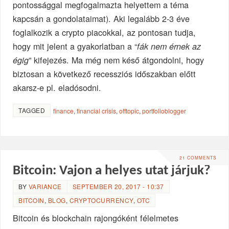
pontossággal megfogalmazta helyettem a téma
kapcsán a gondolataimat). Aki legalább 2-3 éve
foglalkozik a crypto piacokkal, az pontosan tudja,
hogy mit jelent a gyakorlatban a “
fák nem érnek az
” kifejezés. Ma még nem késő átgondolni, hogy
égig
biztosan a következő recessziós időszakban előtt
akarsz-e pl. eladósodni.
TAGGED
finance
,
financial crisis
,
offtopic
,
portfolioblogger
21 COMMENTS
Bitcoin: Vajon a helyes utat járjuk?
BY
VARIANCE
SEPTEMBER 20, 2017 - 10:37
BITCOIN
,
BLOG
,
CRYPTOCURRENCY
,
OTC
Bitcoin és blockchain rajongóként félelmetes