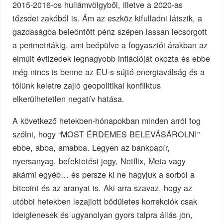
2015-2016-os hullámvölgyből, illetve a 2020-as
tőzsdei zakóból is. Ám az eszköz kifulladni látszik, a
gazdaságba beleöntött pénz szépen lassan lecsorgott
a perimetriákig, ami beépülve a fogyasztói árakban az
elmúlt évtizedek legnagyobb inflációját okozta és ebbe
még nincs is benne az EU-s sújtó energiaválság és a
tőlünk keletre zajló geopolitikai konfliktus
elkerülhetetlen negatív hatása.
A következő hetekben-hónapokban minden arról fog
szólni, hogy “MOST ÉRDEMES BELEVÁSÁROLNI”
ebbe, abba, amabba. Legyen az bankpapír,
nyersanyag, befektetési jegy, Netflix, Meta vagy
akármi egyéb… és persze ki ne hagyjuk a sorból a
bitcoint és az aranyat is. Aki arra szavaz, hogy az
utóbbi hetekben lezajlott bődületes korrekciók csak
ideiglenesek és ugyanolyan gyors talpra állás jön,