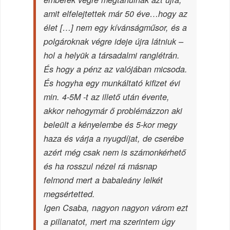
amit elfelejtettek már 50 éve…hogy az
élet […] nem egy kívánságműsor, és a
polgároknak végre ideje újra látniuk –
hol a helyük a társadalmi ranglétrán.
És hogy a pénz az valójában micsoda.
És hogyha egy munkáltató kifizet évi
min. 4-5M -t az illető után évente,
akkor nehogymár ő problémázzon aki
beleült a kényelembe és 5-kor megy
haza és várja a nyugdíjat, de cserébe
azért még csak nem is számonkérhető
és ha rosszul nézel rá másnap
felmond mert a babaleány lelkét
megsértetted.
Igen Csaba, nagyon nagyon várom ezt
a pillanatot, mert ma szerintem úgy