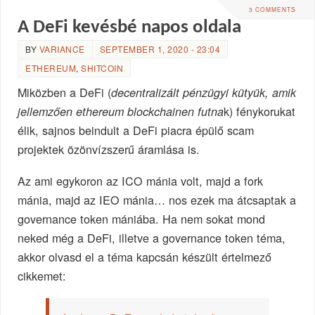
3 COMMENTS
A DeFi kevésbé napos oldala
BY
VARIANCE
SEPTEMBER 1, 2020 - 23:04
ETHEREUM
,
SHITCOIN
Miközben a DeFi (
decentralizált pénzügyi kütyük, amik
k) fénykorukat
jellemzően ethereum blockchainen futna
élik, sajnos beindult a DeFi piacra épülő scam
projektek özönvízszerű áramlása is.
Az ami egykoron az ICO mánia volt, majd a fork
mánia, majd az IEO mánia… nos ezek ma átcsaptak a
governance token mániába. Ha nem sokat mond
neked még a DeFi, illetve a governance token téma,
akkor olvasd el a téma kapcsán készült értelmező
cikkemet: