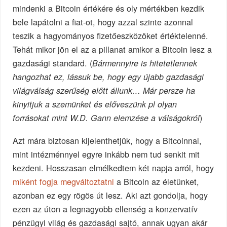
mindenki a Bitcoin értékére és oly mértékben kezdik
bele lapátolni a fiat-ot, hogy azzal szinte azonnal
teszik a hagyományos fizetőeszközöket értéktelenné.
Tehát mikor jön el az a pillanat amikor a Bitcoin lesz a
gazdasági standard. (
Bármennyire is hitetetlennek
hangozhat ez, lássuk be, hogy egy újabb gazdasági
világválság szerűség előtt állunk… Már persze ha
kinyitjuk a szemünket és előveszünk pl olyan
)
forrásokat mint W.D. Gann elemzése a válságokról
Azt mára biztosan kijelenthetjük, hogy a Bitcoinnal,
mint intézménnyel egyre inkább nem tud senkit mit
kezdeni. Hosszasan elmélkedtem két napja arról, hogy
miként fogja megváltoztatni
a Bitcoin az életünket,
azonban ez egy rögös út lesz. Aki azt gondolja, hogy
ezen az úton a legnagyobb ellenség a konzervatív
pénzügyi világ és gazdasági sajtó, annak ugyan akár