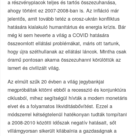
a részvénypiacok teljes és tartós összezuhanása,
ahogy történt ez 2007-2008-ban is. Az infláció már
jelentős, amit tovább tetéz a orosz-ukrán konfliktus
hatására kialakuló humanitárius és energia krízis. Bár
még ki sem heverte a világ a COVID hatására
összeomlott ellátási problémákat, máris ott tartunk,
hogy újra széthullanak az ellátási láncok. Mintha csak
óramű pontosan akarna összezuhanni körülöttük az
ismert és civilizált világ.
Az elmúlt szűk 20 évben a világ jegybankjai
megpróbáltak kitörni ebből a recesszió és konjunktúra
ciklusból, mihez segítségül hívták a modern monetáris
elvet és a folyamatos likviditásbővítést. Ezzel a
módszerrel kétségtelenül hatékonyan tudták tompítani
a 2008-2010 közötti időszak negatív hatásait, sőt
villámgyorsan sikerült kilábalnia a gazdaságnak a