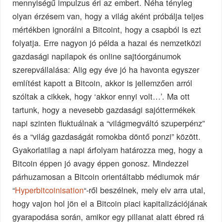
mennyiségű impulzus éri az embert. Néha tényleg
olyan érzésem van, hogy a világ aként próbálja teljes
mértékben ignorálni a Bitcoint, hogy a csapból is ezt
folyatja. Erre nagyon jó példa a hazai és nemzetközi
gazdasági napilapok és online sajtóorgánumok
szerepvállalása: Alig egy éve jó ha havonta egyszer
említést kapott a Bitcoin, akkor is jellemzően arról
szóltak a cikkek, hogy ‘akkor ennyi volt…’. Ma ott
tartunk, hogy a nevesebb gazdasági sajóttermékek
napi szinten fluktuálnak a “világmegváltó szuperpénz”
és a “világ gazdaságát romokba döntő ponzi” között.
Gyakorlatilag a napi árfolyam határozza meg, hogy a
Bitcoin éppen jó avagy éppen gonosz. Mindezzel
párhuzamosan a Bitcoin orientáltabb médiumok már
“
Hyperbitcoinisation
“-ről beszélnek, mely elv arra utal,
hogy vajon hol jön el a Bitcoin piaci kapitalizációjának
gyarapodása során, amikor egy pillanat alatt ébred rá