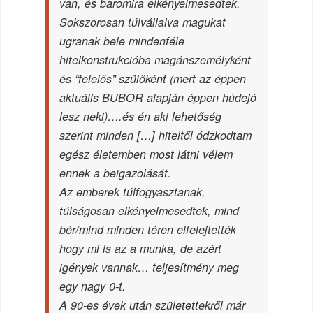
van, és baromira elkényelmesedtek.
Sokszorosan túlvállalva magukat
ugranak bele mindenféle
hitelkonstrukcióba magánszemélyként
és “felelős” szülőként (mert az éppen
aktuális BUBOR alapján éppen húdejó
lesz neki)….és én aki lehetőség
szerint minden […] hiteltől ódzkodtam
egész életemben most látni vélem
ennek a beigazolását.
Az emberek túlfogyasztanak,
túlságosan elkényelmesedtek, mind
bér/mind minden téren elfelejtették
hogy mi is az a munka, de azért
igények vannak… teljesítmény meg
egy nagy 0-t.
A 90-es évek után születettekről már