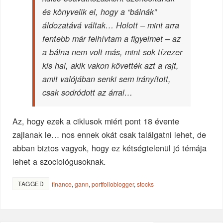
és könyvelik el, hogy a
“bálnák”
áldozatává váltak… Holott –
mint arra
fentebb már felhívtam a figyelmet
– az
a bálna nem volt más, mint sok tízezer
kis hal, akik vakon követték azt a rajt,
amit valójában senki sem irányított,
csak sodródott az árral…
Az, hogy ezek a ciklusok miért pont 18 évente
zajlanak le… nos ennek okát csak találgatni lehet, de
abban biztos vagyok, hogy ez kétségtelenül jó témája
lehet a szociológusoknak.
TAGGED
finance
,
gann
,
portfolioblogger
,
stocks