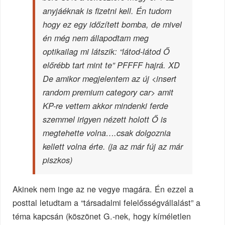
anyjáéknak is fizetni kell. Én tudom
hogy ez egy időzített bomba, de mivel
én még nem állapodtam meg
optikailag mi látszik: “látod-látod Ő
előrébb tart mint te” PFFFF hajrá. XD
De amikor megjelentem az új <insert
random premium category car> amit
KP-re vettem akkor mindenki ferde
szemmel irigyen nézett holott Ő is
megtehette volna….csak dolgoznia
kellett volna érte. (ja az már fúj az már
piszkos)
Akinek nem inge az ne vegye magára. Én ezzel a
posttal letudtam a “társadalmi felelősségvállalást” a
téma kapcsán (köszönet G.-nek, hogy kíméletlen