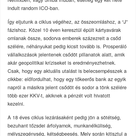
indult random ICO-ban.
Így eljutunk a ciklus végéhez, az összeomláshoz, a “J”
fázishoz. Közel 10 éven keresztül épült kártyavárak
omlanak össze, sodorva emberek százezreit a csőd
szélére, néhányukat pedig kicsit tovább is. Prosperáló
vállalkozások jelentenek csődöt pillanatok alatt, amik
akár geopolitikai kríziseket is eredményezhetnek.
Csak, hogy egy aktuális utalást is belecsempésszek a
cikkbe: előfordulhat, hogy egy tőkeerős bank az egyik
napról a másikra jelent csődöt és sodor a tönk szélére
több ezer KKV-t, akiknek a pénzét volt hivatott
kezelni.
A 18 éves ciklus lezárásaként pedig jön a sötétség,
bezuhant tőzsdei árfolyamok, munkanélküliség,
mélyszegénység, kétségbeesés. Mely során kitisztul a