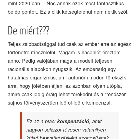
mint 2020-ban… Nos annak ezek most fantasztikus
belép pontok. Ez a cikk kétségtelenül nem nekik szól.
De miért???
Teljes zsibbadtsággal tud csak az ember erre az egész
történetre ráeszmélni. Magam is hasonlót éreztem
anno. Pedig valójában maga a modell teljesen
racionális alapokon nyugszik. Az emberiség egy
hatalmas organizmus, ami autonóm módon törekszik
arra, hogy jólétben éljen, ez azonban olyan utópia,
amire csak ideig óráig lehet törekedni és a “rendszer”
sajnos törvényszerűen időről-időre kompenzál.
Ez az a piaci
kompenzáció
, amit
nagyon sokszor
tévesen
valamilyen
külső beavatkozásként azonosítanak