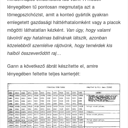
lényegében tű pontosan megmutatja azt a
tömegpszichózist, amit a konteó gyártók gyakran
emlegetett gazdasági háttérhatalomként vagy a piacok
mögötti láthatatlan kézként.
Van úgy, hogy valami
távolról egy hatalmas bálnának látszik, azonban
közelebbről szemlélve rájövünk, hogy temérdek kis
halból összeverődött raj…
Gann a következő ábrát készítette el, amire
lényegében feltette teljes karrierjét: