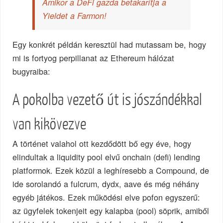
Amikor a DeFi gazda betakarítja a
Yieldet a Farmon!
Egy konkrét példán keresztül had mutassam be, hogy
mi is fortyog perpillanat az Ethereum hálózat
bugyraiba:
A pokolba vezető út is jószándékkal
van kikövezve
A történet valahol ott kezdődött bő egy éve, hogy
elindultak a liquidity pool elvű onchain (defi) lending
platformok. Ezek közül a leghíresebb a Compound, de
ide sorolandó a fulcrum, dydx, aave és még néhány
egyéb játékos. Ezek működési elve pofon egyszerű:
az ügyfelek tokenjeit egy kalapba (pool) söprik, amiből