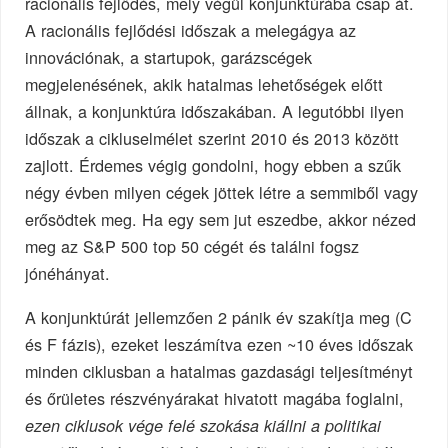
racionális fejlődés, mely végül konjunktúrába csap át.
A racionális fejlődési időszak a melegágya az
innovációnak, a startupok, garázscégek
megjelenésének, akik hatalmas lehetőségek előtt
állnak, a konjunktúra időszakában. A legutóbbi ilyen
időszak a cikluselmélet szerint 2010 és 2013 között
zajlott. Érdemes végig gondolni, hogy ebben a szűk
négy évben milyen cégek jöttek létre a semmiből vagy
erősödtek meg. Ha egy sem jut eszedbe, akkor nézed
meg az S&P 500 top 50 cégét és találni fogsz
jónéhányat.
A konjunktúrát jellemzően 2 pánik év szakítja meg (C
és F fázis), ezeket leszámítva ezen ~10 éves időszak
minden ciklusban a hatalmas gazdasági teljesítményt
és őrületes részvényárakat hivatott magába foglalni,
ezen ciklusok vége felé szokása kiállni a politikai