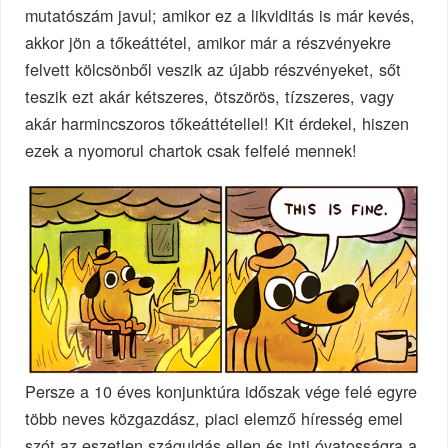
mutatószám javul; amikor ez a likviditás is már kevés,
akkor jön a tőkeáttétel, amikor már a részvényekre
felvett kölcsönből veszik az újabb részvényeket, sőt
teszik ezt akár kétszeres, ötszörös, tízszeres, vagy
akár harmincszoros tőkeáttétellel! Kit érdekel, hiszen
ezek a nyomorul chartok csak felfelé mennek!
Persze a 10 éves konjunktúra időszak vége felé egyre
több neves közgazdász, piaci elemző híresség emel
szót az eszetlen száguldás ellen és inti óvatosságra a