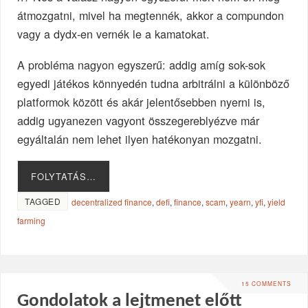
átmozgatni, mivel ha megtennék, akkor a compundon
vagy a dydx-en vernék le a kamatokat.
A probléma nagyon egyszerű: addig amíg sok-sok
egyedi játékos könnyedén tudna arbitrálni a különböző
platformok között és akár jelentősebben nyerni is,
addig ugyanezen vagyont összegereblyézve már
egyáltalán nem lehet ilyen hatékonyan mozgatni.
FOLYTATÁS…
TAGGED
decentralized finance
,
defi
,
finance
,
scam
,
yearn
,
yfi
,
yield
farming
15 COMMENTS
Gondolatok a lejtmenet előtt