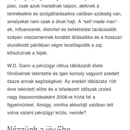
piac, csak azok maradnak talpon, akiknek a
termékeikre és szolgáltatásaikra valóban szükség van,
amelyeket nem csak a divat hajt. A “self made man”-
ek, influencerek, életvitel és befektetési tanácsadók
szépen visszamennek korábbi állásaikba és a hosszan
eluralkodó pánikban végre lecsillapodik a zaj,
kitisztulnak a fejek.
W.D. Gann a pénzügyi ciklus táblázatát élete
főművének tekintette és igen komoly vagyont szedett
össze annak segítségével. Az eredeti táblázata 100
évre tekintett előre és a lefedezett időszak utolsó
nagy összeomlásaként 2008-ra hívta fel a
figyelmünket. Amúgy, mintha akkortájt valóban lett
volna valami pénzügyi krízis, nemde?