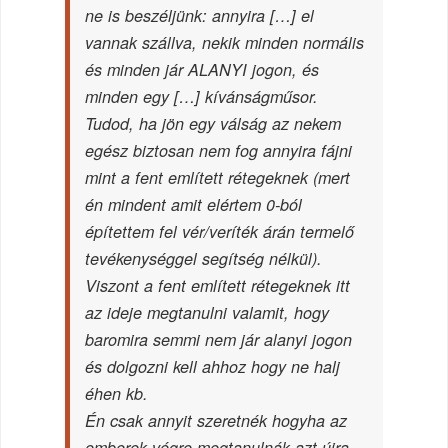
ne is beszéljünk: annyira […] el
vannak szállva, nekik minden normális
és minden jár ALANYI jogon, és
minden egy […] kívánságműsor.
Tudod, ha jön egy válság az nekem
egész biztosan nem fog annyira fájni
mint a fent említett rétegeknek (mert
én mindent amit elértem 0-ból
építettem fel vér/veríték árán termelő
tevékenységgel segítség nélkül).
Viszont a fent említett rétegeknek itt
az ideje megtanulni valamit, hogy
baromira semmi nem jár alanyi jogon
és dolgozni kell ahhoz hogy ne halj
éhen kb.
Én csak annyit szeretnék hogyha az
emberek végre megtanulnák azt újra,