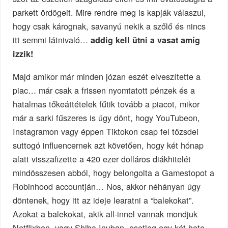
parkett ördögeit. Mire rendre meg is kapják válaszul,
hogy csak kárognak, savanyú nekik a szőlő és nincs
itt semmi látnivaló…
addig kell ütni a vasat amíg
izzik!
Majd amikor már minden józan eszét elveszítette a
piac… már csak a frissen nyomtatott pénzek és a
hatalmas tőkeáttételek fűtik tovább a piacot, mikor
már a sarki fűszeres is úgy dönt, hogy YouTubeon,
Instagramon vagy éppen Tiktokon csap fel tőzsdei
suttogó influencernek azt követően, hogy két hónap
alatt visszafizette a 420 ezer dolláros diákhitelét
mindösszesen abból, hogy belongolta a Gamestopot a
Robinhood accountján… Nos, akkor néhányan úgy
döntenek, hogy itt az ideje learatni a “balekokat”.
Azokat a balekokat, akik all-innel vannak mondjuk
Netflixben, vagy Shiba Inuban, esetleg egy két hete