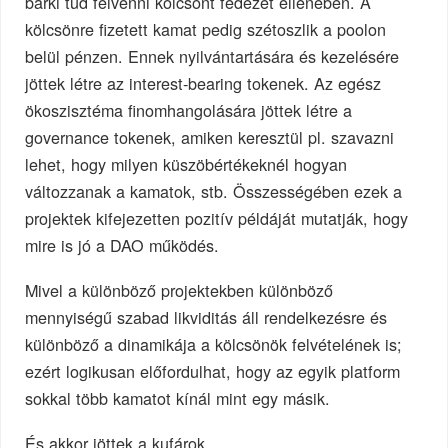
bárki tud felvenni kölcsönt fedezet ellenében. A
kölcsönre fizetett kamat pedig szétoszlik a poolon
belül pénzen. Ennek nyilvántartására és kezelésére
jöttek létre az interest-bearing tokenek. Az egész
ökoszisztéma finomhangolására jöttek létre a
governance tokenek, amiken keresztül pl. szavazni
lehet, hogy milyen küszöbértékeknél hogyan
változzanak a kamatok, stb. Összességében ezek a
projektek kifejezetten pozitív példáját mutatják, hogy
mire is jó a DAO működés.
Mivel a különböző projektekben különböző
mennyiségű szabad likviditás áll rendelkezésre és
különböző a dinamikája a kölcsönök felvételének is;
ezért logikusan előfordulhat, hogy az egyik platform
sokkal több kamatot kínál mint egy másik.
És akkor jöttek a kufárok…