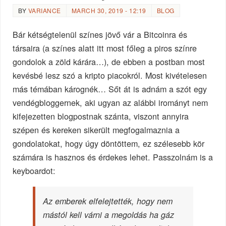
BY
VARIANCE
MARCH 30, 2019 - 12:19
BLOG
Bár kétségtelenül színes jövő vár a Bitcoinra és
társaira (a színes alatt itt most főleg a piros színre
gondolok a zöld kárára…), de ebben a postban most
kevésbé lesz szó a kripto piacokról. Most kivételesen
más témában kárognék… Sőt át is adnám a szót egy
vendégbloggernek, aki ugyan az alábbi irományt nem
kifejezetten blogpostnak szánta, viszont annyira
szépen és kereken sikerült megfogalmaznia a
gondolatokat, hogy úgy döntöttem, ez szélesebb kör
számára is hasznos és érdekes lehet. Passzolnám is a
keyboardot:
Az emberek elfelejtették, hogy nem
mástól kell várni a megoldás ha gáz