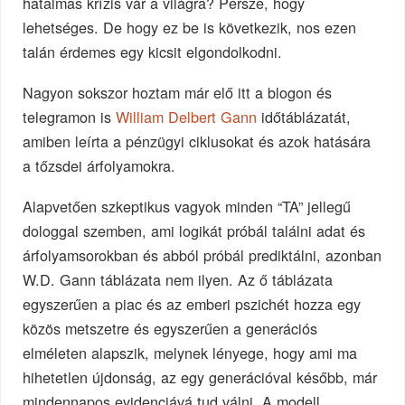
hatalmas krízis vár a világra? Persze, hogy
lehetséges. De hogy ez be is következik, nos ezen
talán érdemes egy kicsit elgondolkodni.
Nagyon sokszor hoztam már elő itt a blogon és
telegramon is
William Delbert Gann
időtáblázatát,
amiben leírta a pénzügyi ciklusokat és azok hatására
a tőzsdei árfolyamokra.
Alapvetően szkeptikus vagyok minden “TA” jellegű
dologgal szemben, ami logikát próbál találni adat és
árfolyamsorokban és abból próbál prediktálni, azonban
W.D. Gann táblázata nem ilyen. Az ő táblázata
egyszerűen a piac és az emberi pszichét hozza egy
közös metszetre és egyszerűen a generációs
elméleten alapszik, melynek lényege, hogy ami ma
hihetetlen újdonság, az egy generációval később, már
mindennapos evidenciává tud válni. A modell