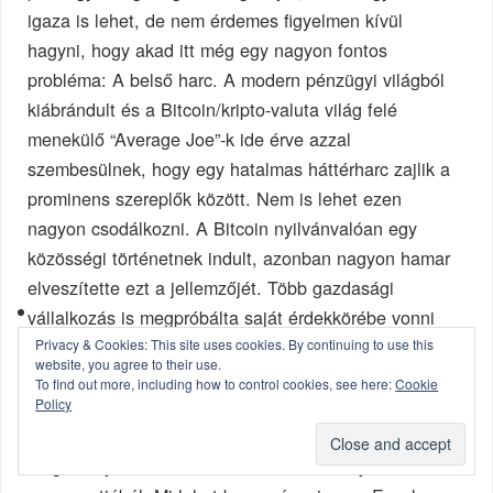
igaza is lehet, de nem érdemes figyelmen kívül
hagyni, hogy akad itt még egy nagyon fontos
probléma: A belső harc. A modern pénzügyi világból
kiábrándult és a Bitcoin/kripto-valuta világ felé
menekülő “Average Joe”-k ide érve azzal
szembesülnek, hogy egy hatalmas háttérharc zajlik a
prominens szereplők között. Nem is lehet ezen
nagyon csodálkozni. A Bitcoin nyilvánvalóan egy
közösségi történetnek indult, azonban nagyon hamar
elveszítette ezt a jellemzőjét. Több gazdasági
vállalkozás is megpróbálta saját érdekkörébe vonni
több kevesebb sikerrel az elmúlt 6-7 évben. A
Privacy & Cookies: This site uses cookies. By continuing to use this
website, you agree to their use.
legfrissebb trónbitorló a Blockstream és annak
To find out more, including how to control cookies, see here:
Cookie
képviseletében G. Maxwell, aki egy személyben
Policy
rendelkezik most azzal a hatalommal, hogy
megmondja a Bitcoin core node forráskódja