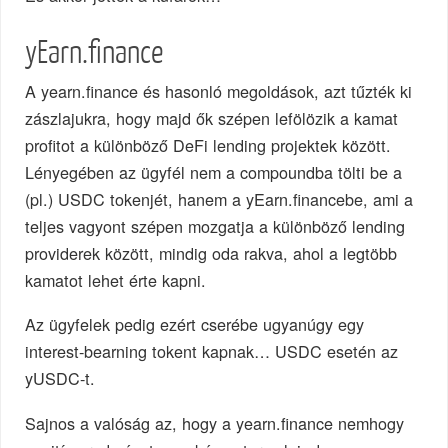
yEarn.finance
A yearn.finance és hasonló megoldások, azt tűzték ki
zászlajukra, hogy majd ők szépen lefölözik a kamat
profitot a különböző DeFi lending projektek között.
Lényegében az ügyfél nem a compoundba tölti be a
(pl.) USDC tokenjét, hanem a yEarn.financebe, ami a
teljes vagyont szépen mozgatja a különböző lending
providerek között, mindig oda rakva, ahol a legtöbb
kamatot lehet érte kapni.
Az ügyfelek pedig ezért cserébe ugyanúgy egy
interest-bearning tokent kapnak… USDC esetén az
yUSDC-t.
Sajnos a valóság az, hogy a yearn.finance nemhogy