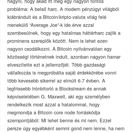
hagyni, hogy akad itt még egy nagyon fontos
probléma: A belső harc. A modern pénzügyi világból
kiábrándult és a Bitcoin/kripto-valuta világ felé
menekülő “Average Joe”-k ide érve azzal
szembesülnek, hogy egy hatalmas háttérharc zajlik a
prominens szereplők között. Nem is lehet ezen
nagyon csodálkozni. A Bitcoin nyilvánvalóan egy
közösségi történetnek indult, azonban nagyon hamar
elveszítette ezt a jellemzőjét. Több gazdasági
vállalkozás is megpróbálta saját érdekkörébe vonni
több kevesebb sikerrel az elmúlt 6-7 évben. A
legfrissebb trónbitorló a Blockstream és annak
képviseletében G. Maxwell, aki egy személyben
rendelkezik most azzal a hatalommal, hogy
megmondja a Bitcoin core node forráskódja
szempontjából: Mi lehet benne és mi nem. Ezzel
persze úgy egyébként semmi gond nem lenne, ha nem