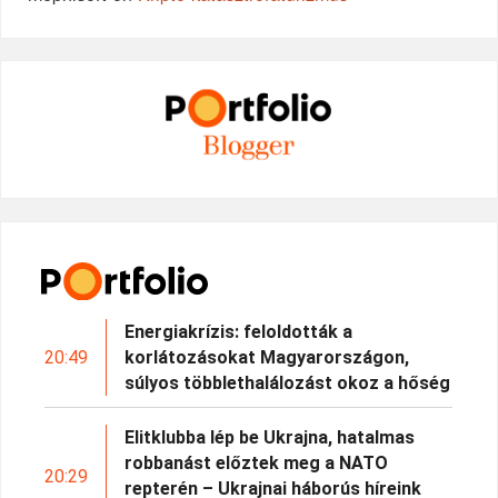
Energiakrízis: feloldották a
20:49
korlátozásokat Magyarországon,
súlyos többlethalálozást okoz a hőség
Elitklubba lép be Ukrajna, hatalmas
robbanást előztek meg a NATO
20:29
repterén – Ukrajnai háborús híreink