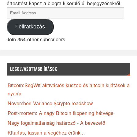
értesítést kapsz a blogra kikerülő új bejegyzésekről.
Feliratkozás
Join 354 other subscribers
LEGOLVASOTTABB ÍRÁSOK
Bitcoin:SegWit aktivációs küszöb és altcoin kilátások a
nyárra
Novemberi Variance $crypto roadshow
Post-mortem: A nagy Bitcoin flippening hétvége
Nagy fogalmatlanság határozó - A bevezető
Kitartás, lassan a végéhez érünk...