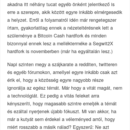
akadna itt néhány tucat egyéb önként jelentkező is
erre a szerepre, akik között egyre inkább elmérgesedik
a helyzet. Erről a folyamatról idén már rengetegszer
írtam, gyakorlatilag ennek a nézeteltérésnek lett a
szüleménye a Bitcoin Cash hardfork és minden
bizonnyal ennek lesz a mellékterméke a Segwit2X
hardfork is novemberben (már ha egyáltalán lesz.)
Napi szinten megy a szájkarate a redditen, twitteren
és egyéb fórumokon, amellyel egyre inkább csak azt
érik el, hogy a közösség egyre nagyobb része
ignorálja az egész témát. Már hogy a vitát magát, nem
a technológiát. Ez pedig a vitás feleket arra
kényszeríti, hogy magasabb szintre emeljék a témát
és ezáltal nyerjenek újabb fókuszt. Mi van akkor, ha
már a kutyát sem érdekel a véleményed arról, hogy
miért rosszabb a másik nálad? Egyszerű: Ne azt