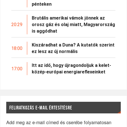
pénteken
Brutális amerikai vámok jönnek az
20:29
orosz gáz és olaj miatt, Magyarország
is aggódhat
Kiszáradhat a Duna? A kutatók szerint
18:00
ez lesz az új normális
Itt az idő, hogy újragondoljuk a kelet-
17:00
közép-európai energiareflexeinket
FELIRATKOZÁS E-MAIL ÉRTESÍTÉSRE
Add meg az e-mail címed és cserébe folyamatosan