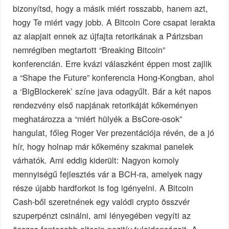
bizonyítsd, hogy a másik miért rosszabb, hanem azt,
hogy Te miért vagy jobb. A Bitcoin Core csapat lerakta
az alapjait ennek az újfajta retorikának a Párizsban
nemrégiben megtartott “Breaking Bitcoin”
konferencián. Erre kvázi válaszként éppen most zajlik
a “Shape the Future” konferencia Hong-Kongban, ahol
a ‘BigBlockerek’ színe java odagyűlt. Bár a két napos
rendezvény első napjának retorikáját kőkeményen
meghatározza a “miért hülyék a BsCore-osok”
hangulat, főleg Roger Ver prezentációja révén, de a jó
hír, hogy holnap már kőkemény szakmai panelek
várhatók. Ami eddig kiderült: Nagyon komoly
mennyiségű fejlesztés vár a BCH-ra, amelyek nagy
része újabb hardforkot is fog igényelni. A Bitcoin
Cash-ből szeretnének egy valódi crypto összvér
szuperpénzt csinálni, ami lényegében vegyíti az