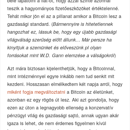
bele lapátolni a fiat-ot, hogy azzal szinte azonnal
teszik a hagyományos fizetőeszközöket értéktelenné.
Tehát mikor jön el az a pillanat amikor a Bitcoin lesz a
gazdasági standard. (
Bármennyire is hitetetlennek
hangozhat ez, lássuk be, hogy egy újabb gazdasági
világválság szerűség előtt állunk… Már persze ha
kinyitjuk a szemünket és előveszünk pl olyan
)
forrásokat mint W.D. Gann elemzése a válságokról
Azt mára biztosan kijelenthetjük, hogy a Bitcoinnal,
mint intézménnyel egyre inkább nem tud senkit mit
kezdeni. Hosszasan elmélkedtem két napja arról, hogy
miként fogja megváltoztatni
a Bitcoin az életünket,
azonban ez egy rögös út lesz. Aki azt gondolja, hogy
ezen az úton a legnagyobb ellenség a konzervatív
pénzügyi világ és gazdasági sajtó, annak ugyan akár
igaza is lehet, de nem érdemes figyelmen kívül