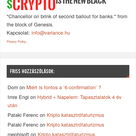
IS THE NEW BLACK
CRYPTO
$
"Chancellor on brink of second bailout for banks." from
the block of Genesis.
Kapcsolat:
info@variance.hu
Privacy Policy...
FRISS HOZZÁSZÓLÁSOK:
Dom
on
Miért is fontos a ‘6-confirmation’ ?
Imre Engi
on
Hybrid + Napelem: Tapasztalatok 4 év
után
Pataki Ferenc
on
Kripto katasztrófaturizmus
Pataki Ferenc
on
Kripto katasztrófaturizmus
mephisoft
on
Kripto katasztrófaturizmus