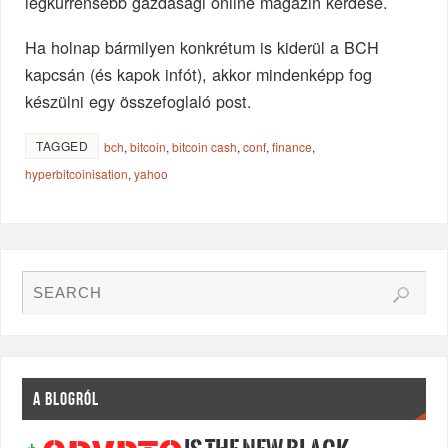
legkurrensebb gazdasági online magazin kérdése.
Ha holnap bármilyen konkrétum is kiderül a BCH
kapcsán (és kapok infót), akkor mindenképp fog
készülni egy összefoglaló post.
TAGGED
bch
,
bitcoin
,
bitcoin cash
,
conf
,
finance
,
hyperbitcoinisation
,
yahoo
A BLOGRÓL