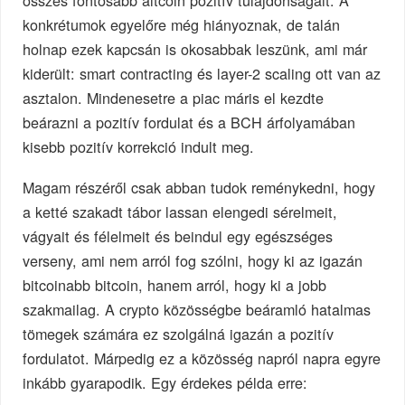
összes fontosabb altcoin pozitív tulajdonságait. A
konkrétumok egyelőre még hiányoznak, de talán
holnap ezek kapcsán is okosabbak leszünk, ami már
kiderült: smart contracting és layer-2 scaling ott van az
asztalon. Mindenesetre a piac máris el kezdte
beárazni a pozitív fordulat és a BCH árfolyamában
kisebb pozitív korrekció indult meg.
Magam részéről csak abban tudok reménykedni, hogy
a ketté szakadt tábor lassan elengedi sérelmeit,
vágyait és félelmeit és beindul egy egészséges
verseny, ami nem arról fog szólni, hogy ki az igazán
bitcoinabb bitcoin, hanem arról, hogy ki a jobb
szakmailag. A crypto közösségbe beáramló hatalmas
tömegek számára ez szolgálná igazán a pozitív
fordulatot. Márpedig ez a közösség napról napra egyre
inkább gyarapodik. Egy érdekes példa erre: