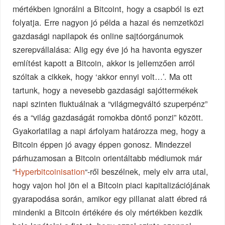
mértékben ignorálni a Bitcoint, hogy a csapból is ezt
folyatja. Erre nagyon jó példa a hazai és nemzetközi
gazdasági napilapok és online sajtóorgánumok
szerepvállalása: Alig egy éve jó ha havonta egyszer
említést kapott a Bitcoin, akkor is jellemzően arról
szóltak a cikkek, hogy ‘akkor ennyi volt…’. Ma ott
tartunk, hogy a nevesebb gazdasági sajóttermékek
napi szinten fluktuálnak a “világmegváltó szuperpénz”
és a “világ gazdaságát romokba döntő ponzi” között.
Gyakorlatilag a napi árfolyam határozza meg, hogy a
Bitcoin éppen jó avagy éppen gonosz. Mindezzel
párhuzamosan a Bitcoin orientáltabb médiumok már
“
Hyperbitcoinisation
“-ről beszélnek, mely elv arra utal,
hogy vajon hol jön el a Bitcoin piaci kapitalizációjának
gyarapodása során, amikor egy pillanat alatt ébred rá
mindenki a Bitcoin értékére és oly mértékben kezdik