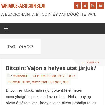
VARIANCE - A BITCOIN BLOG
A BLOCKCHAIN, A BITCOIN ÉS AMI MÖGÖTTE VAN.
TAG:
YAHOO
21 COMMENTS
Bitcoin: Vajon a helyes utat járjuk?
BY
VARIANCE
SEPTEMBER 20, 2017 - 10:37
BITCOIN
,
BLOG
,
CRYPTOCURRENCY
,
OTC
Bitcoin és blockchain rajongóként félelmetes
mennyiségű impulzus éri az embert. Néha tényleg
olyan érzésem van, hogy a világ aként próbálja teljes