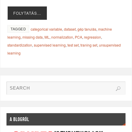
FOLYTATÁS…
TAGGED
categorical variable
,
dataset
,
gép tanulás
,
machine
learning
,
missing data
,
ML
,
normalization
,
PCA
,
regression
,
standardization
,
supervised learning
,
test set
,
traning set
,
unsupervised
learning
A BLOGRÓL