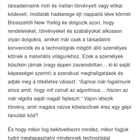
társadalmaink írott és íratlan törvényeit vagy etikai
kódexeit. Irodisták hadserege éjt nappallá téve körmöl
Brüsszeltől New Yorkig és dolgozik azon, hogy
rendeleteket, törvényeket és szabályokat alkosson
olyan dolgokra, amiket már csak a társadalmi
konvenciók és a technológiák mögött álló személyes
kötnek a materiális világunkhoz. Ezek a személyek
büszkén járnak (vagy éppen zavarodottan… ki-ki saját
képességei szerint) a szenátusi meghallgatások és
adják meg a tökéletes választ: “
Sajnos már fogalmunk
sincs arról, hogy mit csinál az algoritmus… hiszen az
” Vajon létezik
már régóta saját magát fejleszti.
törvény, amit magára nézve kötelezőnek érez egy gépi
tanulási kód?
És hogy mikor fog bekövetkezni mindez, mikor fogjuk
tudni megtapasztalni mindennek technológiai