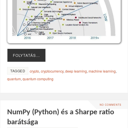
FOLYTATÁS…
TAGGED
crypto
,
cryptocurrency
,
deep learning
,
machine learning
,
quantum
,
quantum computing
NO COMMENTS
NumPy (Python) és a Sharpe ratio
barátsága