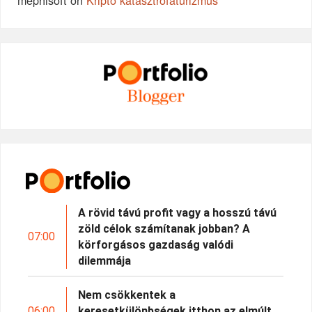
mephisoft
on
Kripto katasztrófaturizmus
A rövid távú profit vagy a hosszú távú
zöld célok számítanak jobban? A
07:00
körforgásos gazdaság valódi
dilemmája
Nem csökkentek a
06:00
keresetkülönbségek itthon az elmúlt