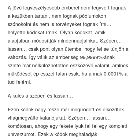
A jövő legveszélyesebb emberei nem fegyvert fognak
a kezükben tartani, nem fognak pódiumokon
szónokolni és nem is törvényeket fognak írni…
helyette kódokat írnak. Olyan kódokat, amik
alapjaiban módosítják mindennapjainkat. Szépen…
lassan… csak pont olyan ütembe, hogy fel se tűnjön a
változás. Így válik az emberiség 99,9999%-ának
szinte már nélkülözhetetlen eszközévé valami, aminek
működését ép ésszel talán csak, ha annak 0,0001%-a
tud felérni.
A kulcs a szépen és lassan…
Ezen kódok nagy része már megíródott és elkezdték
világmegváltó kalandjukat. Szépen… lassan…
komótosan, ahogy egy fekete lyuk fal fel egy komplett
univerzumot. Ezek a kódok meghaladják