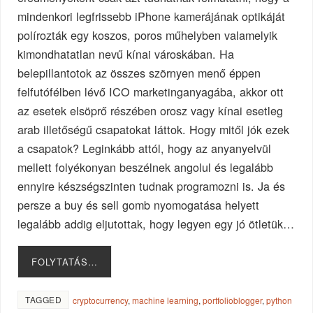
mindenkori legfrissebb iPhone kamerájának optikáját
polírozták egy koszos, poros műhelyben valamelyik
kimondhatatlan nevű kínai városkában. Ha
belepillantotok az összes szörnyen menő éppen
felfutófélben lévő ICO marketinganyagába, akkor ott
az esetek elsöprő részében orosz vagy kínai esetleg
arab illetőségű csapatokat láttok. Hogy mitől jók ezek
a csapatok? Leginkább attól, hogy az anyanyelvül
mellett folyékonyan beszélnek angolul és legalább
ennyire készségszinten tudnak programozni is. Ja és
persze a buy és sell gomb nyomogatása helyett
legalább addig eljutottak, hogy legyen egy jó ötletük…
FOLYTATÁS…
TAGGED
cryptocurrency
,
machine learning
,
portfolioblogger
,
python