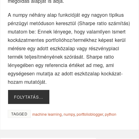
megoldás alapját is adja.
A numpy néhány alap funkcióját egy nagyon tipikus
pénzügyi metóduson keresztül (Sharpe ratio számítás)
mutatom be: Ennek lényege, hogy valamilyen ismert
kockázatmentes portfolióhoz/termékhez képest kerül
mérésre egy adott eszközalap vagy részvénypiaci
termék teljesítményének szórását. Sharpe ratio
lényegében egy referencia értéket ad meg, ami
egységesen mutatja az adott eszközalap kockázat-
hozam mutatóját.
FOLYTATÁS…
TAGGED
machine learning
,
numpy
,
portfolioblogger
,
python