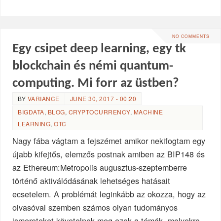
NO COMMENTS
Egy csipet deep learning, egy tk
blockchain és némi quantum-
computing. Mi forr az üstben?
BY
VARIANCE
JUNE 30, 2017 - 00:20
BIGDATA
,
BLOG
,
CRYPTOCURRENCY
,
MACHINE
LEARNING
,
OTC
Nagy fába vágtam a fejszémet amikor nekifogtam egy
újabb kifejtős, elemzős postnak amiben az BIP148 és
az Ethereum:Metropolis augusztus-szeptemberre
történő aktiválódásának lehetséges hatásait
ecsetelem. A problémát leginkább az okozza, hogy az
olvasóval szemben számos olyan tudományos
ismereteket követelnek meg ezek a témák, melyekre