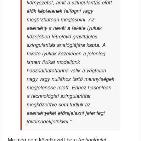
környezetet, amit a szingularitás előtt
élők képtelenek felfogni vagy
megbízhatóan megjósolni. Az
esemény a nevét a fekete lyukak
közelében létrejövő gravitációs
szingularitás analógiájára kapta. A
fekete lyukak közelében a jelenleg
ismert fizikai modellünk
használhatatlanná válik a végtelen
nagy vagy nullához tartó mennyiségek
megjelenése miatt. Ehhez hasonlóan
a technológiai szingularitást
megközelítve sem tudjuk az
eseményeket előrejelezni jelenlegi
jövőmodelljeinkkel.”
Ma még nem következett be a
technológiai