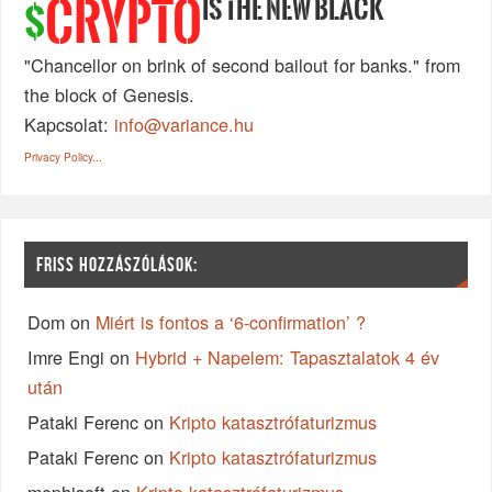
IS THE NEW BLACK
CRYPTO
$
"Chancellor on brink of second bailout for banks." from
the block of Genesis.
Kapcsolat:
info@variance.hu
Privacy Policy...
FRISS HOZZÁSZÓLÁSOK:
Dom
on
Miért is fontos a ‘6-confirmation’ ?
Imre Engi
on
Hybrid + Napelem: Tapasztalatok 4 év
után
Pataki Ferenc
on
Kripto katasztrófaturizmus
Pataki Ferenc
on
Kripto katasztrófaturizmus