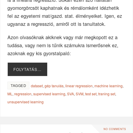
gyomorgörcsöt kaphatnak és rémálomként idézhetik
fel az egyetemi mat/gazd. stat. élményeiket. Igen, ez
ugyanaz a regresszió, amiről ott is tanultatok.
Azon olvasóknak akiknek vagy már megkopott ez a
tudása, vagy nem is tűnik számukra ismerősnek ez,
azoknak egy kis gyorstalpaló:
FOLYTATÁS…
TAGGED
dataset
,
gép tanulás
,
linear regression
,
machine learning
,
ML
,
regression
,
supervised learning
,
SVA
,
SVM
,
test set
,
traning set
,
unsupervised learning
NO COMMENTS