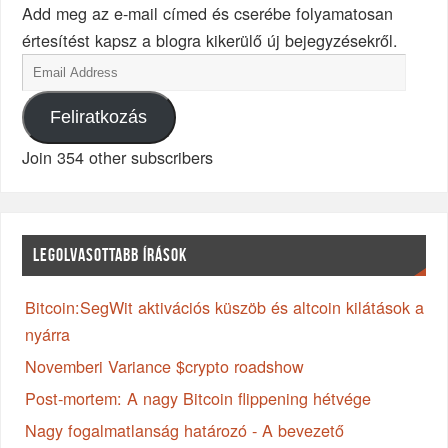
Add meg az e-mail címed és cserébe folyamatosan
értesítést kapsz a blogra kikerülő új bejegyzésekről.
Feliratkozás
Join 354 other subscribers
LEGOLVASOTTABB ÍRÁSOK
Bitcoin:SegWit aktivációs küszöb és altcoin kilátások a
nyárra
Novemberi Variance $crypto roadshow
Post-mortem: A nagy Bitcoin flippening hétvége
Nagy fogalmatlanság határozó - A bevezető