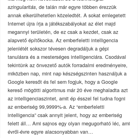
, de talán már egyre többen érezzük
szingularitás
annak elkerülhetetlen közeledtét. A sokat emlegetett
Internet újra írja a játékszabályokat az élet majd
megannyi területén, de ez csak a kezdet, csak az
alapvető építőkocka. Az emberfeletti intelligencia
jelenlétét sokszor tévesen degradáljuk a gépi
tanulásra és a mesterséges intelligenciára. Csodával
tekintünk az önvezető autók forradalmi eredményeire,
miközben nap, mint nap készségszinten használjuk a
Google keresőt és fel sem fogjuk, hogy a Google
kereső mögötti algoritmus már 20 éve meghaladta azt
az intelligenciaszintet, amit ép ésszel fel tudna fogni
az emberiség 99,9999%-a. Az “emberfeletti
intelligencia” csak annyit jelent, hogy az emberiség
felett áll… Ami sajnos egy olyan megugorható léc, ami
évről-évre egyre alacsonyabban van…