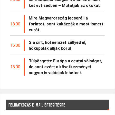
két évtizedben – Mutatjuk az okokat
Mire Magyarország lecseréli a
18:00
forintot, pont kukázzák a most ismert
eurót
S a sírt, hol nemzet süllyed el,
16:00
hőkupolák állják körül
Túlpörgette Európa a ceutai válságot,
15:00
de pont ezért a következményei
nagyon is valódiak lehetnek
FELIRATKOZÁS E-MAIL ÉRTESÍTÉSRE