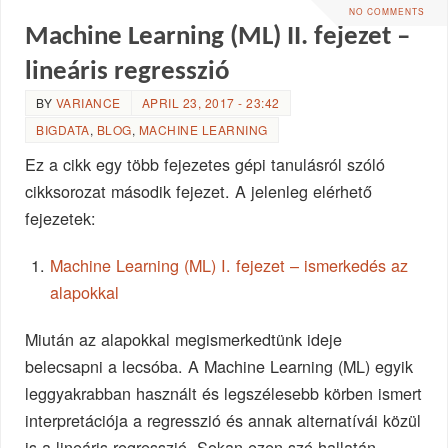
NO COMMENTS
Machine Learning (ML) II. fejezet –
lineáris regresszió
BY
VARIANCE
APRIL 23, 2017 - 23:42
BIGDATA
,
BLOG
,
MACHINE LEARNING
Ez a cikk egy több fejezetes gépi tanulásról szóló
cikksorozat második fejezet. A jelenleg elérhető
fejezetek:
Machine Learning (ML) I. fejezet – ismerkedés az
alapokkal
Miután az alapokkal megismerkedtünk ideje
belecsapni a lecsóba. A Machine Learning (ML) egyik
leggyakrabban használt és legszélesebb körben ismert
interpretációja a regresszió és annak alternatívái közül
is a lineáris regresszió. Sokan ezen szó hallatán