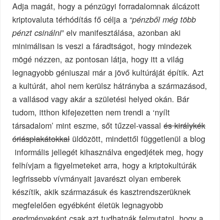
Adja magát, hogy a pénzügyi forradalomnak álcázott
kriptovaluta térhódítás fő célja a “
pénzből még több
” elv manifesztálása, azonban aki
pénzt csinálni
minimálisan is veszi a fáradtságot, hogy mindezek
mögé nézzen, az pontosan látja, hogy itt a világ
legnagyobb géniuszai már a jövő kultúráját építik. Azt
a kultúrát, ahol nem kerülsz hátrányba a származásod,
a vallásod vagy akár a születési helyed okán. Bár
tudom, itthon kifejezetten nem trendi a ‘nyílt
társadalom’ mint eszme, sőt tűzzel-vassal
és királykék
óriásplakátokkal
üldözött, mindettől függetlenül a blog
informális jellegét kihasználva engedjétek meg, hogy
felhívjam a figyelmeteket arra, hogy a kriptokultúrák
legfrissebb vívmányait javarészt olyan emberek
készítik, akik származásuk és kasztrendszerüknek
megfelelően egyébként életük legnagyobb
eredményeként csak azt tudhatnák felmutatni, hogy a