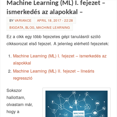
Machine Learning (ML) I. fejezet –
ismerkedés az alapokkal –
BY
VARIANCE
APRIL 18, 2017 - 22:28
BIGDATA
,
BLOG
,
MACHINE LEARNING
Ez a cikk egy több fejezetes gépi tanulásról szóló
cikksorozat első fejezet. A jelenleg elérhető fejezetek:
Machine Learning (ML) I. fejezet – ismerkedés az
alapokkal
Machine Learning (ML) II. fejezet – lineáris
regresszió
Sokszor
hallottam,
olvastam már,
hogy a