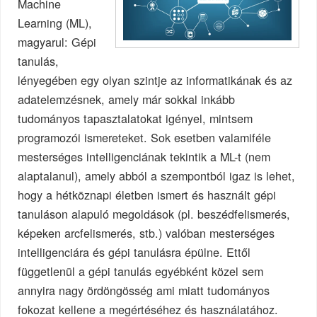
Machine
Learning (ML),
magyarul: Gépi
tanulás,
lényegében egy olyan szintje az informatikának és az
adatelemzésnek, amely már sokkal inkább
tudományos tapasztalatokat igényel, mintsem
programozói ismereteket. Sok esetben valamiféle
mesterséges intelligenciának tekintik a ML-t (nem
alaptalanul), amely abból a szempontból igaz is lehet,
hogy a hétköznapi életben ismert és használt gépi
tanuláson alapuló megoldások (pl. beszédfelismerés,
képeken arcfelismerés, stb.) valóban mesterséges
intelligenciára és gépi tanulásra épülne. Ettől
függetlenül a gépi tanulás egyébként közel sem
annyira nagy ördöngösség ami miatt tudományos
fokozat kellene a megértéséhez és használatához.