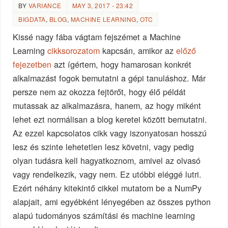
BY
VARIANCE
MAY 3, 2017 - 23:42
BIGDATA
,
BLOG
,
MACHINE LEARNING
,
OTC
Kissé nagy fába vágtam fejszémet a Machine
Learning
cikksorozatom
kapcsán, amikor az
előző
fejezetben
azt ígértem, hogy hamarosan konkrét
alkalmazást fogok bemutatni a gépi tanuláshoz. Már
persze nem az okozza fejtörőt, hogy élő példát
mutassak az alkalmazásra, hanem, az hogy miként
lehet ezt normálisan a blog keretei között bemutatni.
Az ezzel kapcsolatos cikk vagy iszonyatosan hosszú
lesz és szinte lehetetlen lesz követni, vagy pedig
olyan tudásra kell hagyatkoznom, amivel az olvasó
vagy rendelkezik, vagy nem. Ez utóbbi eléggé lutri.
Ezért néhány kitekintő cikkel mutatom be a NumPy
alapjait, ami egyébként lényegében az összes python
alapú tudományos számítási és machine learning