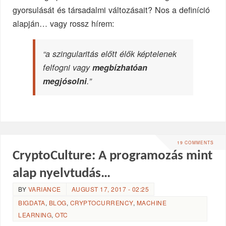
gyorsulását és társadalmi változásait? Nos a definíció
alapján… vagy rossz hírem:
“a szingularitás előtt élők képtelenek
felfogni vagy
megbízhatóan
megjósolni
.”
19 COMMENTS
CryptoCulture: A programozás mint
alap nyelvtudás…
BY
VARIANCE
AUGUST 17, 2017 - 02:25
BIGDATA
,
BLOG
,
CRYPTOCURRENCY
,
MACHINE
LEARNING
,
OTC