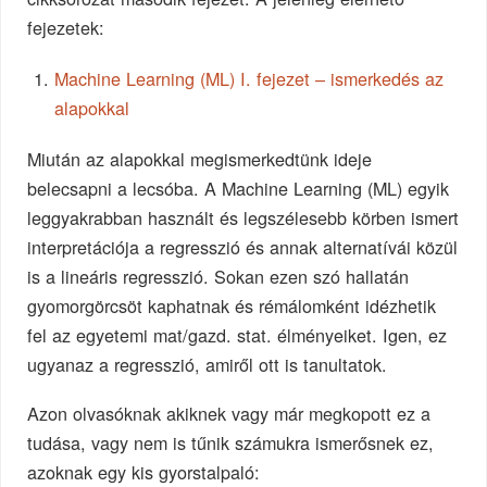
fejezetek:
Machine Learning (ML) I. fejezet – ismerkedés az
alapokkal
Miután az alapokkal megismerkedtünk ideje
belecsapni a lecsóba. A Machine Learning (ML) egyik
leggyakrabban használt és legszélesebb körben ismert
interpretációja a regresszió és annak alternatívái közül
is a lineáris regresszió. Sokan ezen szó hallatán
gyomorgörcsöt kaphatnak és rémálomként idézhetik
fel az egyetemi mat/gazd. stat. élményeiket. Igen, ez
ugyanaz a regresszió, amiről ott is tanultatok.
Azon olvasóknak akiknek vagy már megkopott ez a
tudása, vagy nem is tűnik számukra ismerősnek ez,
azoknak egy kis gyorstalpaló: