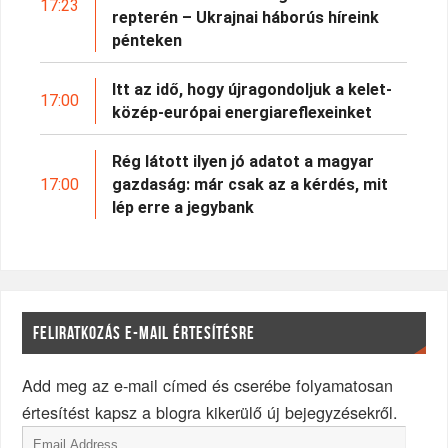
17:23
repterén – Ukrajnai háborús híreink
pénteken
Itt az idő, hogy újragondoljuk a kelet-
17:00
közép-európai energiareflexeinket
Rég látott ilyen jó adatot a magyar
17:00
gazdaság: már csak az a kérdés, mit
lép erre a jegybank
FELIRATKOZÁS E-MAIL ÉRTESÍTÉSRE
Add meg az e-mail címed és cserébe folyamatosan
értesítést kapsz a blogra kikerülő új bejegyzésekről.