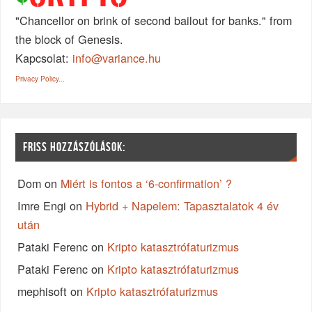
"Chancellor on brink of second bailout for banks." from
the block of Genesis.
Kapcsolat:
info@variance.hu
Privacy Policy...
FRISS HOZZÁSZÓLÁSOK:
Dom
on
Miért is fontos a ‘6-confirmation’ ?
Imre Engi
on
Hybrid + Napelem: Tapasztalatok 4 év
után
Pataki Ferenc
on
Kripto katasztrófaturizmus
Pataki Ferenc
on
Kripto katasztrófaturizmus
mephisoft
on
Kripto katasztrófaturizmus