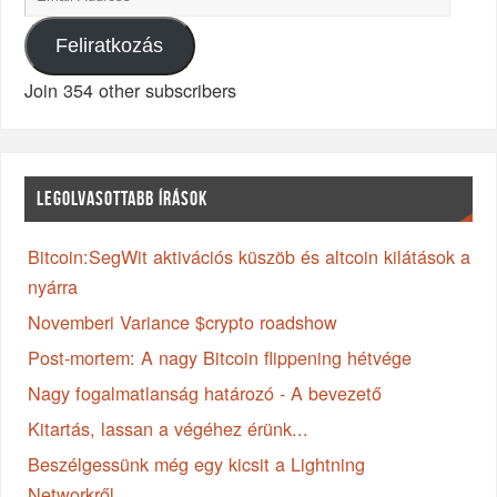
Feliratkozás
Join 354 other subscribers
LEGOLVASOTTABB ÍRÁSOK
Bitcoin:SegWit aktivációs küszöb és altcoin kilátások a
nyárra
Novemberi Variance $crypto roadshow
Post-mortem: A nagy Bitcoin flippening hétvége
Nagy fogalmatlanság határozó - A bevezető
Kitartás, lassan a végéhez érünk...
Beszélgessünk még egy kicsit a Lightning
Networkről...