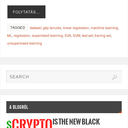
FOLYTATÁS…
TAGGED
dataset
,
gép tanulás
,
linear regression
,
machine learning
,
ML
,
regression
,
supervised learning
,
SVA
,
SVM
,
test set
,
traning set
,
unsupervised learning
A BLOGRÓL
IS THE NEW BLACK
CRYPTO
$