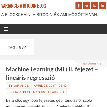
VARIANCE - A BITCOIN BLOG
A BLOCKCHAIN, A BITCOIN ÉS AMI MÖGÖTTE VAN.
TAG:
SVA
NO COMMENTS
Machine Learning (ML) II. fejezet –
lineáris regresszió
BY
VARIANCE
APRIL 23, 2017 - 23:42
BIGDATA
,
BLOG
,
MACHINE LEARNING
Ez a cikk egy több fejezetes gépi tanulásról szóló
cikksorozat második fejezet. A jelenleg elérhető