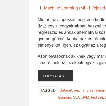
Machine Learning (ML) I. fejeze
Miután az alapokkal megismerkedtün
(ML) egyik leggyakrabban használt é
regresszió és annak alternatívái köz
gyomorgörcsöt kaphatnak és rémálom
élményeiket. Igen, ez ugyanaz a regre
Azon olvasóknak akiknek vagy már 
ismerősnek ez, azoknak egy kis gyor
FOLYTATÁS…
dataset
,
gép tanulás
,
linear
TAGGED
learning
,
SVA
,
SVM
,
test set
,