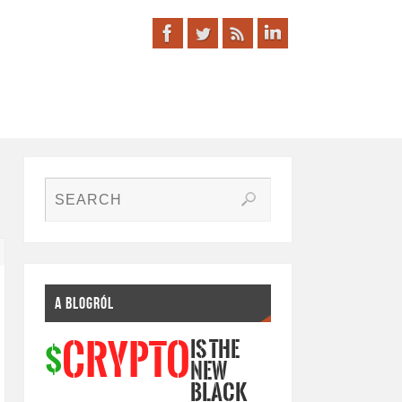
A BLOGRÓL
IS THE
CRYPTO
$
NEW
BLACK