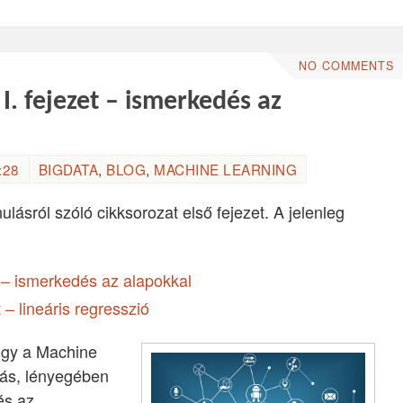
NO COMMENTS
. fejezet – ismerkedés az
:28
BIGDATA
,
BLOG
,
MACHINE LEARNING
ulásról szóló cikksorozat első fejezet. A jelenleg
t – ismerkedés az alapokkal
 – lineáris regresszió
ogy a Machine
lás, lényegében
és az