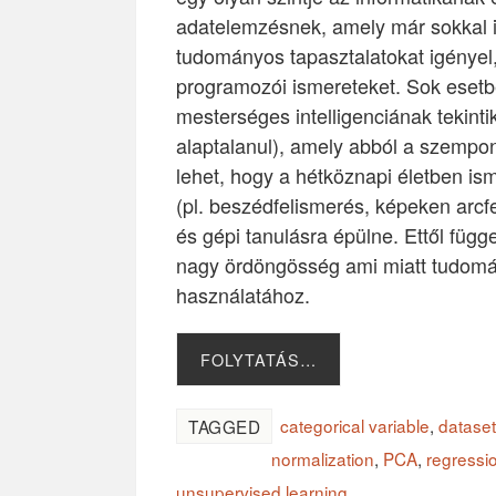
adatelemzésnek, amely már sokkal 
tudományos tapasztalatokat igényel
programozói ismereteket. Sok esetb
mesterséges intelligenciának tekinti
alaptalanul), amely abból a szempon
lehet, hogy a hétköznapi életben is
(pl. beszédfelismerés, képeken arcfe
és gépi tanulásra épülne. Ettől függ
nagy ördöngösség ami miatt tudomá
használatához.
FOLYTATÁS…
categorical variable
,
dataset
TAGGED
normalization
,
PCA
,
regressi
unsupervised learning