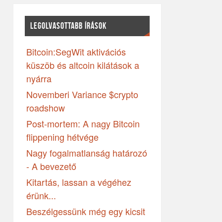
LEGOLVASOTTABB ÍRÁSOK
Bitcoin:SegWit aktivációs
küszöb és altcoin kilátások a
nyárra
Novemberi Variance $crypto
roadshow
Post-mortem: A nagy Bitcoin
flippening hétvége
Nagy fogalmatlanság határozó
- A bevezető
Kitartás, lassan a végéhez
érünk...
Beszélgessünk még egy kicsit