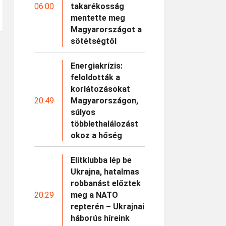
06:00
takarékosság
mentette meg
Magyarországot a
sötétségtől
Energiakrízis:
feloldották a
korlátozásokat
20:49
Magyarországon,
súlyos
többlethalálozást
okoz a hőség
Elitklubba lép be
Ukrajna, hatalmas
robbanást előztek
20:29
meg a NATO
repterén – Ukrajnai
háborús híreink