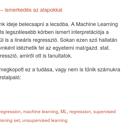
t – ismerkedés az alapokkal
k ideje belecsapni a lecsóba. A Machine Learning
s legszélesebb körben ismert interpretációja a
ül is a lineáris regresszió. Sokan ezen szó hallatán
ként idézhetik fel az egyetemi mat/gazd. stat.
sszió, amiről ott is tanultatok.
megkopott ez a tudása, vagy nem is tűnik számukra
stalpaló:
 regression
,
machine learning
,
ML
,
regression
,
supervised
traning set
,
unsupervised learning