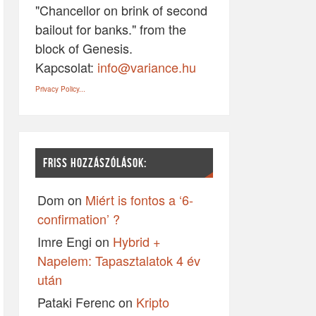
"Chancellor on brink of second
bailout for banks." from the
block of Genesis.
Kapcsolat:
info@variance.hu
Privacy Policy...
FRISS HOZZÁSZÓLÁSOK:
Dom
on
Miért is fontos a ‘6-
confirmation’ ?
Imre Engi
on
Hybrid +
Napelem: Tapasztalatok 4 év
után
Pataki Ferenc
on
Kripto