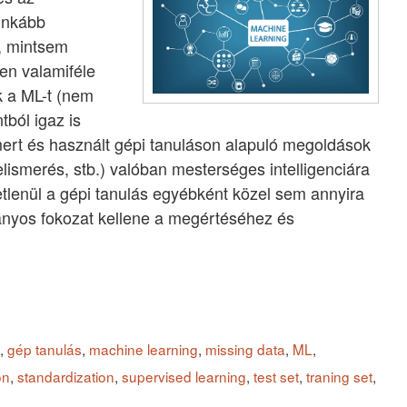
inkább
, mintsem
en valamiféle
k a ML-t (nem
tból igaz is
mert és használt gépi tanuláson alapuló megoldások
lismerés, stb.) valóban mesterséges intelligenciára
etlenül a gépi tanulás egyébként közel sem annyira
nyos fokozat kellene a megértéséhez és
,
gép tanulás
,
machine learning
,
missing data
,
ML
,
on
,
standardization
,
supervised learning
,
test set
,
traning set
,